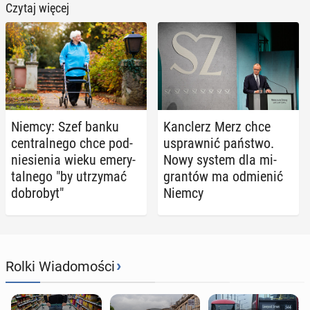
Czytaj więcej
Niemcy: Szef banku
Kanc­lerz Merz chce
cen­tral­ne­go chce pod­
uspraw­nić państwo.
nie­sie­nia wieku eme­ry­
Nowy system dla mi­
tal­ne­go "by utrzy­mać
gran­tów ma od­mie­nić
do­bro­byt"
Niemcy
›
Rolki Wiadomości