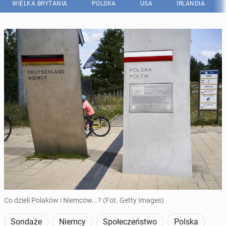
WIELKA BRYTANIA
POLSKA
USA
IRLANDIA
Co dzieli Polaków i Niemców...? (Fot. Getty Images)
Sondaże
Niemcy
Społeczeństwo
Polska