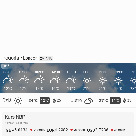
Pogoda
•
London
ZMIANA
Dziś
06:00
07:00
08:00
09:00
10:00
11:00
12:00
13:00
14:
12°C
12°C
14°C
16°C
19°C
21°C
21°C
22°C
23
Dziś
Jutro
24°C
27°C
12°C
14°C
26
23
Kurs NBP
Z DNIA: 7 SIERPNIA
5.0134
4.2982
3.7236
GBP
EUR
USD
-0.0085
-0.0068
-0.0084