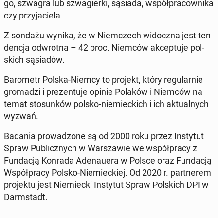
go, szwagra lub szwa­gier­ki, sąsiada, współ­pra­cow­ni­ka
czy przy­ja­cie­la.
Z sondażu wynika, że w Niem­czech wi­docz­na jest ten­
den­cja od­wrot­na – 42 proc. Niemców ak­cep­tu­je pol­
skich są­sia­dów.
Ba­ro­metr Polska-Niemcy to projekt, który re­gu­lar­nie
gro­ma­dzi i pre­zen­tu­je opinie Polaków i Niemców na
temat sto­sun­ków polsko-nie­miec­kich i ich ak­tu­al­nych
wyzwań.
Badania pro­wa­dzo­ne są od 2000 roku przez In­sty­tut
Spraw Pu­blicz­nych w War­sza­wie we współ­pra­cy z
Fun­da­cją Konrada Ade­nau­era w Polsce oraz Fun­da­cją
Współ­pra­cy Polsko-Nie­miec­kiej. Od 2020 r. part­ne­rem
pro­jek­tu jest Nie­miec­ki In­sty­tut Spraw Pol­skich DPI w
Darm­stadt.