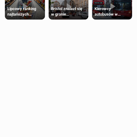
Lipcowy ranking
Bristol znalazł się
Kierowcy
najtańszych
w gronie
autobusów w
supermarketów
najlepszych
Londynie
kierunków podróży
zapowiadają strajki
na świecie