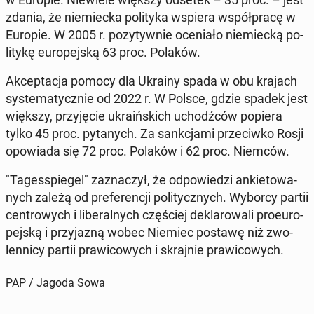
zdania, że nie­miec­ka po­li­ty­ka wspiera współ­pra­cę w
Europie. W 2005 r. po­zy­tyw­nie oce­nia­ło nie­miec­ką po­
li­ty­kę eu­ro­pej­ską 63 proc. Polaków.
Ak­cep­ta­cja pomocy dla Ukrainy spada w obu krajach
sys­te­ma­tycz­nie od 2022 r. W Polsce, gdzie spadek jest
większy, przy­ję­cie ukra­iń­skich uchodź­ców popiera
tylko 45 proc. py­ta­nych. Za sank­cja­mi prze­ciw­ko Rosji
opo­wia­da się 72 proc. Polaków i 62 proc. Niemców.
"Ta­ges­spie­gel" za­zna­czył, że od­po­wie­dzi an­kie­to­wa­
nych zależą od pre­fe­ren­cji po­li­tycz­nych. Wyborcy partii
cen­tro­wych i li­be­ral­nych czę­ściej de­kla­ro­wa­li pro­eu­ro­
pej­ską i przy­ja­zną wobec Niemiec postawę niż zwo­
len­ni­cy partii pra­wi­co­wych i skraj­nie pra­wi­co­wych.
PAP / Jagoda Sowa