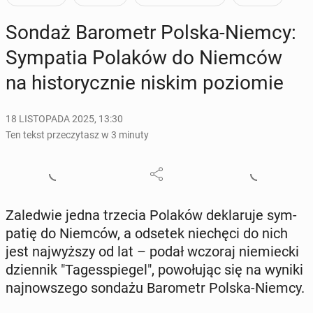
Sondaż Ba­ro­metr Polska-Niemcy:
Sym­pa­tia Polaków do Niemców
na hi­sto­rycz­nie niskim po­zio­mie
18 LISTOPADA 2025, 13:30
Ten tekst przeczytasz w 3 minuty
Za­le­d­wie jedna trzecia Polaków de­kla­ru­je sym­
pa­tię do Niemców, a odsetek nie­chę­ci do nich
jest naj­wyż­szy od lat – podał wczoraj nie­miec­ki
dzien­nik "Ta­ges­spie­gel", po­wo­łu­jąc się na wyniki
naj­now­sze­go sondażu Ba­ro­metr Polska-Niemcy.