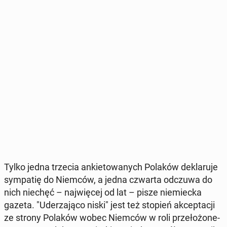
Tylko jedna trzecia an­kie­to­wa­nych Polaków de­kla­ru­je
sym­pa­tię do Niemców, a jedna czwarta odczuwa do
nich niechęć – naj­wię­cej od lat – pisze nie­miec­ka
gazeta. "Ude­rza­ją­co niski" jest też stopień ak­cep­ta­cji
ze strony Polaków wobec Niemców w roli prze­ło­żo­ne­