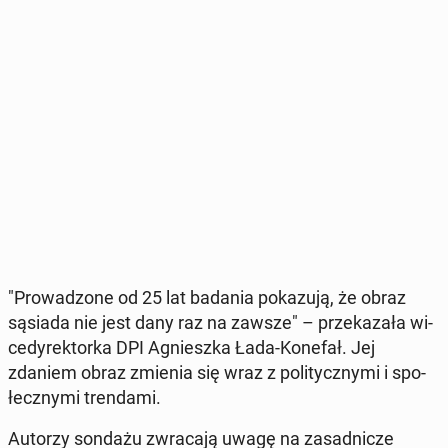
"Pro­wa­dzo­ne od 25 lat badania po­ka­zu­ją, że obraz
sąsiada nie jest dany raz na zawsze" – prze­ka­za­ła wi­
ce­dy­rek­tor­ka DPI Agniesz­ka Łada-Konefał. Jej
zdaniem obraz zmienia się wraz z po­li­tycz­ny­mi i spo­
łecz­ny­mi tren­da­mi.
Autorzy sondażu zwra­ca­ją uwagę na za­sad­ni­cze