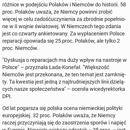
różnice w po­dej­ściu Polaków i Niemców do hi­sto­rii. 58
proc. Polaków uważa, że Niemcy powinni zrobić
więcej w celu za­dość­uczy­nie­nia za zbrod­nie po­peł­nio­
ne w II wojnie świa­to­wej. W Niem­czech tego zdania
jest co czwarty an­kie­to­wa­ny. Za wy­pła­ce­niem Polsce
re­pa­ra­cji opo­wia­da się 25 proc. Polaków, ale tylko 2
proc. Niemców.
"Dys­ku­sja o re­pa­ra­cjach ma duży wpływ na na­stro­je w
Polsce" – przy­zna­ła Łada-Konefał. "Więk­szość
Niemców jest prze­ko­na­na, że ten temat jest za­mknię­
ty. Ta kwestia jest jedną z naj­trud­niej­szych linii dzie­lą­
cych nasze spo­łe­czeń­stwa" – oceniła wi­ce­dy­rek­tor­ka
DPI.
Od lat po­gar­sza się polska ocena nie­miec­kiej po­li­ty­ki
eu­ro­pej­skiej. 32 proc. Polaków uważa, że Niemcy
raczej przy­czy­nia­ją się do za­ostrze­nia sporów i napięć
w Europie. Nie­wie­le większy odsetek – 35 proc. – jest