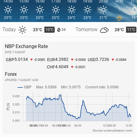
14:00
15:00
16:00
17:00
18:00
19:00
20:00
20:39
21:
25°C
25°C
25°C
25°C
24°C
23°C
21°C
19
Today
Tomorrow
25°C
28°C
10°C
11°C
34
NBP Exchange Rate
DATE: 7 AUGUST
5.0134
4.2982
3.7236
GBP
EUR
USD
-0.0085
-0.0068
-0.0084
4.6049
CHF
-0.0031
Forex
UPDATED:
7 AUGUST, 14:00
Source: currencybeacon.com