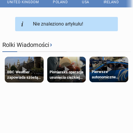
UNITED KINGDOM
POLAND
USA
IRELAND
Nie znaleziono artykułu!
›
Rolki Wiadomości
Pierwsze
Pionierska operacja
BBC Weather
autonomiczne
usunięcia ciężkiej
zapowiada szóstą
Ubery pojawią się
wady wrodzonej
falę upałów w
w Londynie jeszcze
płodu w łonie matki
Londynie
tego lata