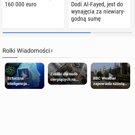
160 000 euro
Dodi Al-Fayed, jest do
wy­na­ję­cia za nie­wia­ry­
god­ną sumę
›
Rolki Wiadomości
Zasiłki dla osób
Sztuczna
BBC Weather
cierpiących na
inteligencja
zapowiada szóstą
schorzenia
próbowała oszukać
falę upałów w
psychiczne
człowieka
Londynie