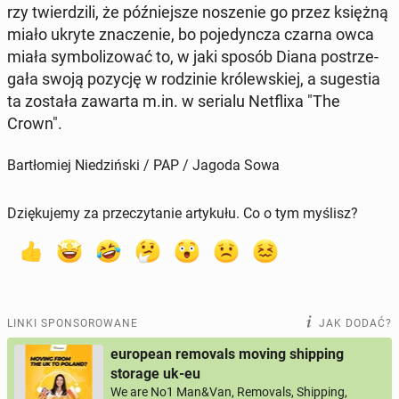
rzy twier­dzi­li, że póź­niej­sze no­sze­nie go przez księżną
miało ukryte zna­cze­nie, bo po­je­dyn­cza czarna owca
miała sym­bo­li­zo­wać to, w jaki sposób Diana po­strze­
ga­ła swoją pozycję w ro­dzi­nie kró­lew­skiej, a su­ge­stia
ta została zawarta m.in. w serialu Net­fli­xa "The
Crown".
Bartłomiej Niedziński / PAP / Jagoda Sowa
Dziękujemy za przeczytanie artykułu. Co o tym myślisz?
LINKI SPONSOROWANE
JAK DODAĆ?
european removals moving shipping
storage uk-eu
We are No1 Man&Van, Removals, Shipping,