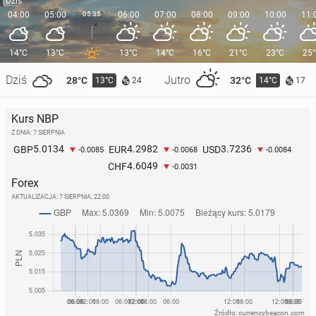
Dziś
04:00
05:00
05:35
06:00
07:00
08:00
09:00
10:00
11:
14°C
13°C
13°C
14°C
16°C
21°C
23°C
25
Dziś
Jutro
28°C
32°C
13°C
14°C
24
17
Kurs NBP
Z DNIA: 7 SIERPNIA
5.0134
4.2982
3.7236
GBP
EUR
USD
-0.0085
-0.0068
-0.0084
4.6049
CHF
-0.0031
Forex
AKTUALIZACJA:
7 SIERPNIA, 22:00
Źródło: currencybeacon.com