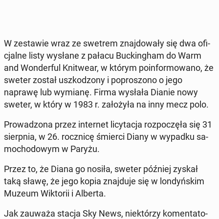
W ze­sta­wie wraz ze swetrem znaj­do­wa­ły się dwa ofi­
cjal­ne listy wysłane z pałacu Buc­kin­gham do Warm
and Won­der­ful Kni­twe­ar, w którym po­in­for­mo­wa­no, że
sweter został uszko­dzo­ny i po­pro­szo­no o jego
naprawę lub wymianę. Firma wysłała Dianie nowy
sweter, w który w 1983 r. za­ło­ży­ła na inny mecz polo.
Pro­wa­dzo­na przez in­ter­net li­cy­ta­cja roz­po­czę­ła się 31
sierp­nia, w 26. rocz­ni­cę śmierci Diany w wypadku sa­
mo­cho­do­wym w Paryżu.
Przez to, że Diana go nosiła, sweter później zyskał
taką sławę, że jego kopia znaj­du­je się w lon­dyń­skim
Muzeum Wik­to­rii i Alberta.
Jak zauważa stacja Sky News, nie­któ­rzy ko­men­ta­to­