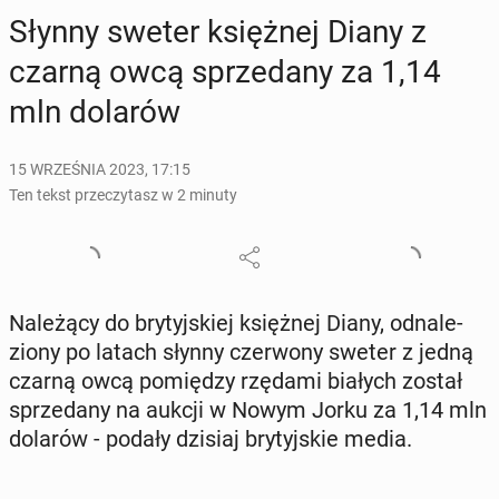
Słynny sweter księż­nej Diany z
czarną owcą sprze­da­ny za 1,14
mln dolarów
15 WRZEŚNIA 2023, 17:15
Ten tekst przeczytasz w 2 minuty
Na­le­żą­cy do bry­tyj­skiej księż­nej Diany, od­na­le­
zio­ny po latach słynny czer­wo­ny sweter z jedną
czarną owcą po­mię­dzy rzędami białych został
sprze­da­ny na aukcji w Nowym Jorku za 1,14 mln
dolarów - podały dzisiaj bry­tyj­skie media.