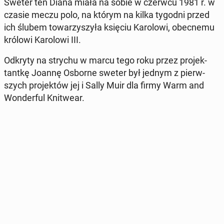
Sweter ten Diana miała na sobie w czerwcu 1981 r. w
czasie meczu polo, na którym na kilka tygodni przed
ich ślubem to­wa­rzy­szy­ła księciu Ka­ro­lo­wi, obec­ne­mu
królowi Ka­ro­lo­wi III.
Odkryty na strychu w marcu tego roku przez pro­jek­
tant­kę Joannę Osborne sweter był jednym z pierw­
szych pro­jek­tów jej i Sally Muir dla firmy Warm and
Won­der­ful Kni­twe­ar.