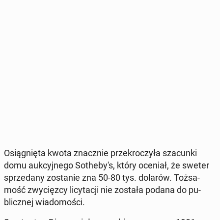
Osią­gnię­ta kwota znacz­nie prze­kro­czy­ła sza­cun­ki
domu au­kcyj­ne­go So­the­by­'s, który oceniał, że sweter
sprze­da­ny zo­sta­nie zna 50-80 tys. dolarów. Toż­sa­
mość zwy­cięz­cy li­cy­ta­cji nie została podana do pu­
blicz­nej wia­do­mo­ści.