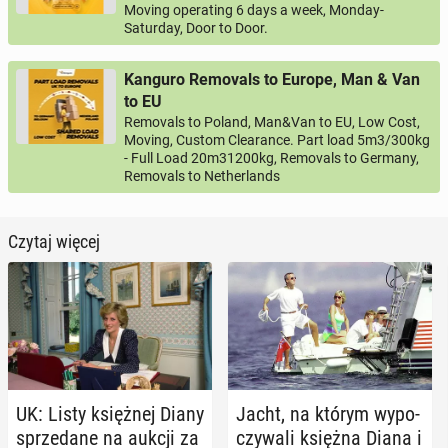
Moving operating 6 days a week, Monday-
Saturday, Door to Door.
Kanguro Removals to Europe, Man & Van
to EU
Removals to Poland, Man&Van to EU, Low Cost,
Moving, Custom Clearance. Part load 5m3/300kg
- Full Load 20m31200kg, Removals to Germany,
Removals to Netherlands
Czytaj więcej
UK: Listy księż­nej Diany
Jacht, na którym wy­po­
sprze­da­ne na aukcji za
czy­wa­li księżna Diana i