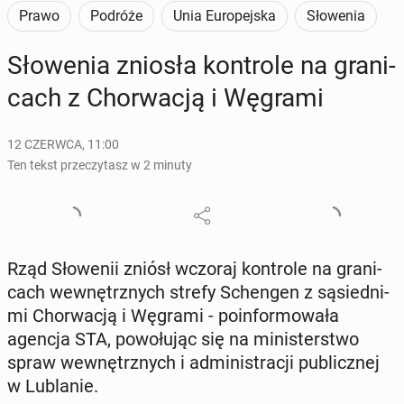
Prawo
Podróże
Unia Europejska
Słowenia
Sło­we­nia zniosła kon­tro­le na gra­ni­
cach z Chor­wa­cją i Węgrami
12 CZERWCA, 11:00
Ten tekst przeczytasz w 2 minuty
Rząd Sło­we­nii zniósł wczoraj kon­tro­le na gra­ni­
cach we­wnętrz­nych strefy Schen­gen z są­sied­ni­
mi Chor­wa­cją i Węgrami - po­in­for­mo­wa­ła
agencja STA, po­wo­łu­jąc się na mi­ni­ster­stwo
spraw we­wnętrz­nych i ad­mi­ni­stra­cji pu­blicz­nej
w Lu­bla­nie.