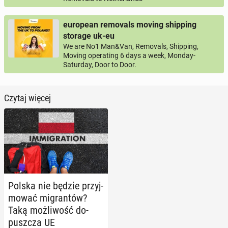
european removals moving shipping
storage uk-eu
We are No1 Man&Van, Removals, Shipping,
Moving operating 6 days a week, Monday-
Saturday, Door to Door.
Czytaj więcej
Polska nie będzie przyj­
mo­wać mi­gran­tów?
Taką moż­li­wość do­
pusz­cza UE