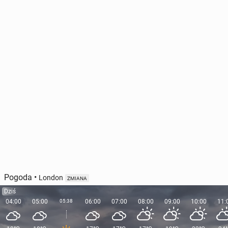
Pogoda
•
London
ZMIANA
Dziś
04:00
05:00
05:38
06:00
07:00
08:00
09:00
10:00
11: