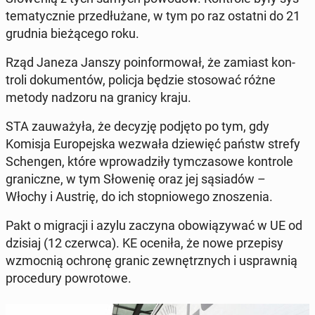
te­ma­tycz­nie prze­dłu­ża­ne, w tym po raz ostatni do 21
grudnia bie­żą­ce­go roku.
Rząd Janeza Janszy po­in­for­mo­wał, że zamiast kon­
tro­li do­ku­men­tów, policja będzie sto­so­wać różne
metody nadzoru na granicy kraju.
STA za­uwa­ży­ła, że decyzję podjęto po tym, gdy
Komisja Eu­ro­pej­ska wezwała dzie­więć państw strefy
Schen­gen, które wpro­wa­dzi­ły tym­cza­so­we kon­tro­le
gra­nicz­ne, w tym Sło­we­nię oraz jej są­sia­dów –
Włochy i Austrię, do ich stop­nio­we­go zno­sze­nia.
Pakt o mi­gra­cji i azylu zaczyna obo­wią­zy­wać w UE od
dzisiaj (12 czerwca). KE oceniła, że nowe prze­pi­sy
wzmoc­nią ochronę granic ze­wnętrz­nych i uspraw­nią
pro­ce­du­ry po­wro­to­we.