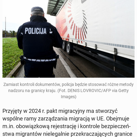
Zamiast kon­tro­li do­ku­men­tów, policja będzie sto­so­wać różne metody
nadzoru na granicy kraju. (Fot. DENIS LO­VRO­VIC/AFP via Getty
Images)
Przy­ję­ty w 2024 r. pakt mi­gra­cyj­ny ma stwo­rzyć
wspólne ramy za­rzą­dza­nia mi­gra­cją w UE. Obej­mu­je
m.in. obo­wiąz­ko­wą re­je­stra­cję i kon­tro­le bez­pie­czeń­
stwa mi­gran­tów nie­le­gal­nie prze­kra­cza­ją­cych granice