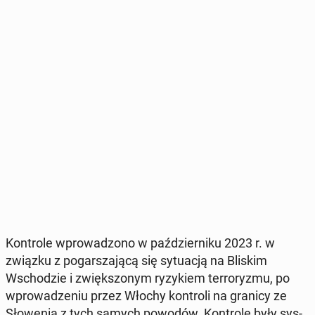
Kon­tro­le wpro­wa­dzo­no w paź­dzier­ni­ku 2023 r. w
związku z po­gar­sza­ją­cą się sy­tu­acją na Bliskim
Wscho­dzie i zwięk­szo­nym ry­zy­kiem ter­ro­ry­zmu, po
wpro­wa­dze­niu przez Włochy kon­tro­li na granicy ze
Sło­we­nią z tych samych powodów. Kon­tro­le były sys­