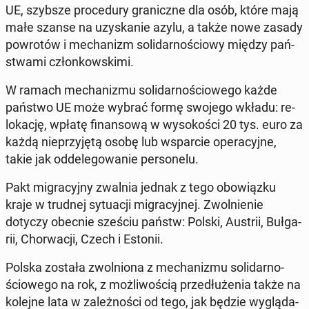
UE, szybsze pro­ce­du­ry gra­nicz­ne dla osób, które mają
małe szanse na uzy­ska­nie azylu, a także nowe zasady
po­wro­tów i me­cha­nizm so­li­dar­no­ścio­wy między pań­
stwa­mi człon­kow­ski­mi.
W ramach me­cha­ni­zmu so­li­dar­no­ścio­we­go każde
państwo UE może wybrać formę swojego wkładu: re­
lo­ka­cję, wpłatę fi­nan­so­wą w wy­so­ko­ści 20 tys. euro za
każdą nie­przy­ję­tą osobę lub wspar­cie ope­ra­cyj­ne,
takie jak od­de­le­go­wa­nie per­so­ne­lu.
Pakt mi­gra­cyj­ny zwalnia jednak z tego obo­wiąz­ku
kraje w trudnej sy­tu­acji mi­gra­cyj­nej. Zwol­nie­nie
dotyczy obecnie sześciu państw: Polski, Austrii, Buł­ga­
rii, Chor­wa­cji, Czech i Estonii.
Polska została zwol­nio­na z me­cha­ni­zmu so­li­dar­no­
ścio­we­go na rok, z moż­li­wo­ścią prze­dłu­że­nia także na
kolejne lata w za­leż­no­ści od tego, jak będzie wy­glą­da­