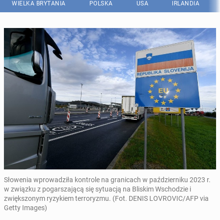
WIELKA BRYTANIA
POLSKA
USA
IRLANDIA
Słowenia wprowadziła kontrole na granicach w październiku 2023 r.
w związku z pogarszającą się sytuacją na Bliskim Wschodzie i
zwiększonym ryzykiem terroryzmu. (Fot. DENIS LOVROVIC/AFP via
Getty Images)