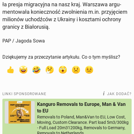
ła presja mi­gra­cyj­na na nasz kraj. War­sza­wa ar­gu­
men­to­wa­ła ko­niecz­ność zwol­nie­nia m.in. przy­ję­ciem
mi­lio­nów uchodź­ców z Ukrainy i kosz­ta­mi ochrony
granicy z Bia­ło­ru­sią.
PAP / Jagoda Sowa
Dziękujemy za przeczytanie artykułu. Co o tym myślisz?
LINKI SPONSOROWANE
JAK DODAĆ?
Kanguro Removals to Europe, Man & Van
to EU
Removals to Poland, Man&Van to EU, Low Cost,
Moving, Custom Clearance. Part load 5m3/300kg
- Full Load 20m31200kg, Removals to Germany,
Removals to Netherlands