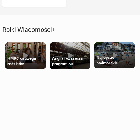
›
Rolki Wiadomości
Najlepsze
HMRC ostrzega
Anglia rozszerza
nadmorskie
rodziców
program 50-
miasteczko blisko
pobierających Child
procentowych
Londynu
Benefit. Mogą być
zniżek kolejowych
zobowiązani do
na 18-latków
zwrotu zasiłku