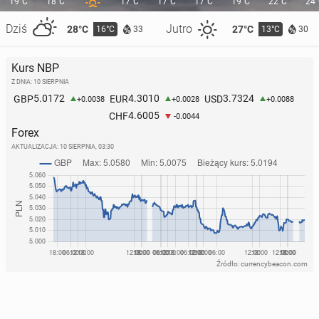
19°C
18°C
17°C
17°C
17°C
19°C
22°C
24
Dziś
Jutro
28°C
27°C
16°C
13°C
33
30
Kurs NBP
Z DNIA: 10 SIERPNIA
5.0172
4.3010
3.7324
GBP
EUR
USD
+0.0038
+0.0028
+0.0088
4.6005
CHF
-0.0044
Forex
AKTUALIZACJA:
10 SIERPNIA, 03:30
Źródło: currencybeacon.com