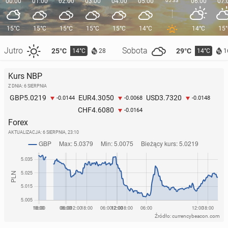
00:00
01:00
02:00
03:00
04:00
05:00
05:33
06:00
07:
15°C
15°C
15°C
15°C
15°C
14°C
14°C
15
Jutro
Sobota
25°C
29°C
14°C
14°C
28
1
Kurs NBP
Z DNIA: 6 SIERPNIA
5.0219
4.3050
3.7320
GBP
EUR
USD
-0.0144
-0.0068
-0.0148
4.6080
CHF
-0.0164
Forex
AKTUALIZACJA:
6 SIERPNIA, 23:10
Źródło: currencybeacon.com