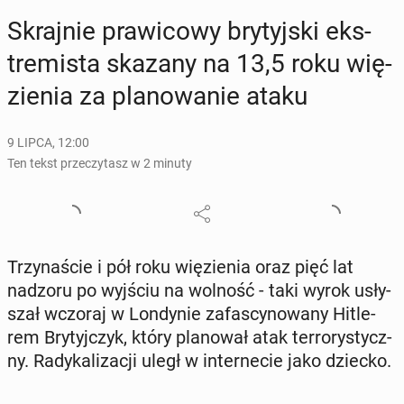
Skraj­nie pra­wi­co­wy bry­tyj­ski eks­
tre­mi­sta skazany na 13,5 roku wię­
zie­nia za pla­no­wa­nie ataku
9 LIPCA, 12:00
Ten tekst przeczytasz w 2 minuty
Trzy­na­ście i pół roku wię­zie­nia oraz pięć lat
nadzoru po wyjściu na wolność - taki wyrok usły­
szał wczoraj w Lon­dy­nie za­fa­scy­no­wa­ny Hi­tle­
rem Bry­tyj­czyk, który pla­no­wał atak ter­ro­ry­stycz­
ny. Ra­dy­ka­li­za­cji uległ w in­ter­ne­cie jako dziecko.