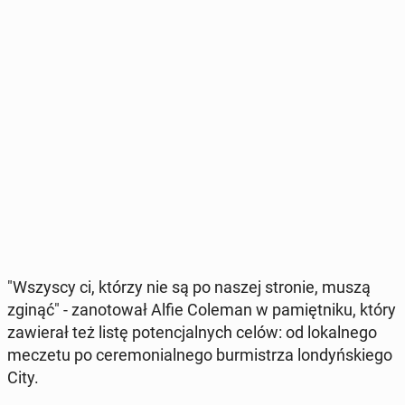
"Wszyscy ci, którzy nie są po naszej stronie, muszą
zginąć" - za­no­to­wał Alfie Coleman w pa­mięt­ni­ku, który
za­wie­rał też listę po­ten­cjal­nych celów: od lo­kal­ne­go
meczetu po ce­re­mo­nial­ne­go bur­mi­strza lon­dyń­skie­go
City.