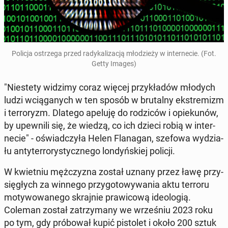
Policja ostrze­ga przed ra­dy­ka­li­za­cją mło­dzie­ży w in­ter­ne­cie. (Fot.
Getty Images)
"Nie­ste­ty widzimy coraz więcej przy­kła­dów młodych
ludzi wcią­ga­nych w ten sposób w bru­tal­ny eks­tre­mizm
i ter­ro­ryzm. Dlatego apeluję do ro­dzi­ców i opie­ku­nów,
by upew­ni­li się, że wiedzą, co ich dzieci robią w in­ter­
ne­cie" - oświad­czy­ła Helen Fla­na­gan, szefowa wy­dzia­
łu an­ty­ter­ro­ry­stycz­ne­go lon­dyń­skiej policji.
W kwiet­niu męż­czy­zna został uznany przez ławę przy­
się­głych za winnego przy­go­to­wy­wa­nia aktu terroru
mo­ty­wo­wa­ne­go skraj­nie pra­wi­co­wą ide­olo­gią.
Coleman został za­trzy­ma­ny we wrze­śniu 2023 roku
po tym, gdy pró­bo­wał kupić pi­sto­let i około 200 sztuk