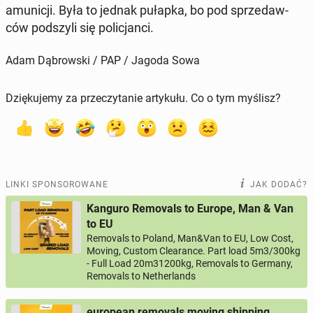
amu­ni­cji. Była to jednak pułapka, bo pod sprze­daw­
ców pod­szy­li się po­li­cjan­ci.
Adam Dąbrowski / PAP / Jagoda Sowa
Dziękujemy za przeczytanie artykułu. Co o tym myślisz?
LINKI SPONSOROWANE
JAK DODAĆ?
Kanguro Removals to Europe, Man & Van
to EU
Removals to Poland, Man&Van to EU, Low Cost,
Moving, Custom Clearance. Part load 5m3/300kg
- Full Load 20m31200kg, Removals to Germany,
Removals to Netherlands
european removals moving shipping