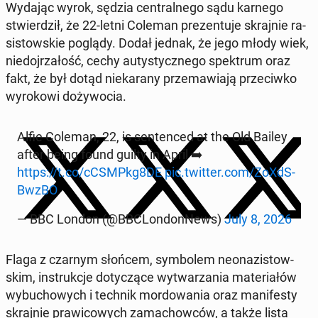
Wydając wyrok, sędzia cen­tral­ne­go sądu karnego
stwier­dził, że 22-letni Coleman pre­zen­tu­je skraj­nie ra­
si­stow­skie poglądy. Dodał jednak, że jego młody wiek,
nie­doj­rza­łość, cechy au­ty­stycz­ne­go spek­trum oraz
fakt, że był dotąd nie­ka­ra­ny prze­ma­wia­ją prze­ciw­ko
wy­ro­ko­wi do­ży­wo­cia.
Alfie Coleman, 22, is sen­ten­ced at the Old Bailey
after being found guilty in April ➡️
https://t.co/cCSMPkg8DE
pic.twitter.com/Zo­XdS­
Bw­zBO
— BBC London (@BBC­Lon­don­News)
July 8, 2026
Flaga z czarnym słońcem, sym­bo­lem neo­na­zi­stow­
skim, in­struk­cje do­ty­czą­ce wy­twa­rza­nia ma­te­ria­łów
wy­bu­cho­wych i technik mor­do­wa­nia oraz ma­ni­fe­sty
skraj­nie pra­wi­co­wych za­ma­chow­ców, a także lista