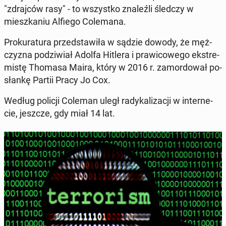
"zdraj­ców rasy" - to wszyst­ko zna­leź­li śledczy w
miesz­ka­niu Alfiego Co­le­ma­na.
Pro­ku­ra­tu­ra przed­sta­wi­ła w sądzie dowody, że męż­
czy­zna po­dzi­wiał Adolfa Hitlera i pra­wi­co­we­go eks­tre­
mi­stę Thomasa Maira, który w 2016 r. za­mor­do­wał po­
słan­kę Partii Pracy Jo Cox.
Według policji Coleman uległ ra­dy­ka­li­za­cji w in­ter­ne­
cie, jeszcze, gdy miał 14 lat.