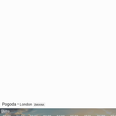
Pogoda
•
London
ZMIANA
Jutro