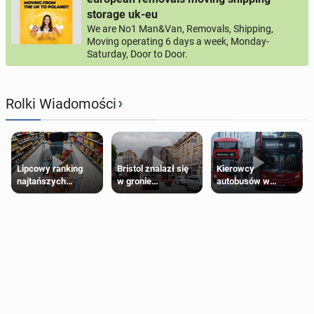
storage uk-eu
We are No1 Man&Van, Removals, Shipping,
Moving operating 6 days a week, Monday-
Saturday, Door to Door.
›
Rolki Wiadomości
Lipcowy ranking
Bristol znalazł się
Kierowcy
najtańszych
w gronie
autobusów w
supermarketów
najlepszych
Londynie
kierunków podróży
zapowiadają strajki
na świecie