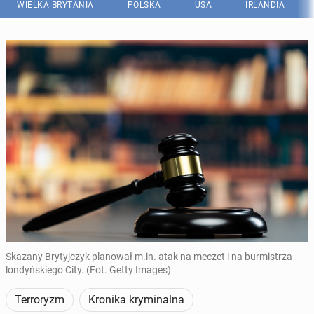
WIELKA BRYTANIA
POLSKA
USA
IRLANDIA
Skazany Brytyjczyk planował m.in. atak na meczet i na burmistrza
londyńskiego City. (Fot. Getty Images)
Terroryzm
Kronika kryminalna