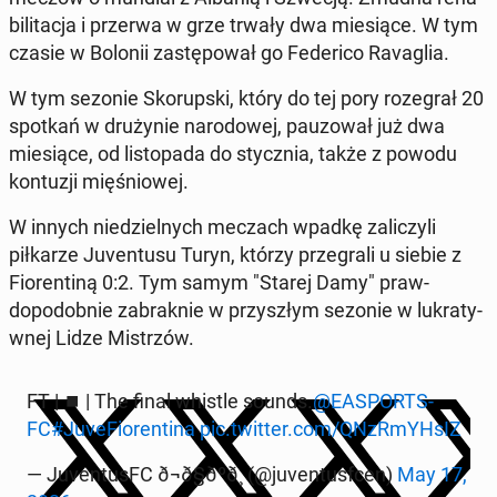
bil­i­tac­ja i przerwa w grze trwały dwa miesiące. W tym
czasie w Bolonii za­stępował go Fed­eri­co Ravaglia.
W tym sezonie Sko­rup­s­ki, który do tej pory roze­grał 20
spotkań w drużynie nar­o­dowej, pau­zował już dwa
miesiące, od listopa­da do sty­cz­nia, także z powodu
kon­tuzji mięśniowej.
W innych niedziel­nych meczach wpadkę za­l­iczyli
piłkarze Ju­ven­tusu Turyn, którzy prze­grali u siebie z
Fiorentiną 0:2. Tym samym "Starej Damy" praw­
dopodob­nie zabraknie w przyszłym sezonie w lukraty­
wnej Lidze Mis­trzów.
FT | ⏹️ | The final whistle sounds.
@EA­S­PORTS­
FC
#Ju­ve­Fiorenti­na
pic.twitter.com/QNzRmYH­sIZ
— Ju­ven­tus­FC ð¬ð§ðºð¸ (@ju­ven­tus­f­cen)
May 17,