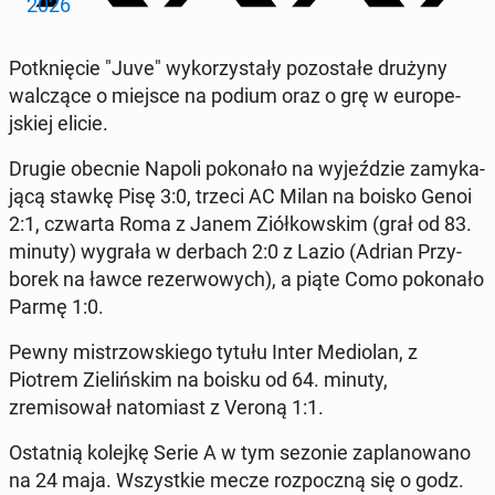
2026
Potknię­cie "Juve" wyko­rzys­tały po­zostałe drużyny
wal­czące o miejsce na podium oraz o grę w eu­rope­
jskiej elicie.
Drugie obecnie Napoli pokon­ało na wyjeździe za­myka­
jącą stawkę Pisę 3:0, trzeci AC Milan na boisko Genoi
2:1, czwarta Roma z Janem Ziółkowskim (grał od 83.
minuty) wygrała w derbach 2:0 z Lazio (Adrian Przy­
borek na ławce rez­er­wowych), a piąte Como pokon­ało
Parmę 1:0.
Pewny mis­tr­zowskiego tytułu Inter Medi­olan, z
Piotrem Zielińskim na boisku od 64. minuty,
zremisował nato­mi­ast z Veroną 1:1.
Os­tat­nią kolejkę Serie A w tym sezonie za­planowano
na 24 maja. Wszys­tkie mecze rozpoczną się o godz.