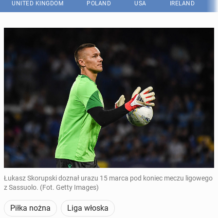
UNITED KINGDOM
POLAND
USA
IRELAND
Łukasz Skorupski doznał urazu 15 marca pod koniec meczu ligowego
z Sassuolo. (Fot. Getty Images)
Piłka nożna
Liga włoska