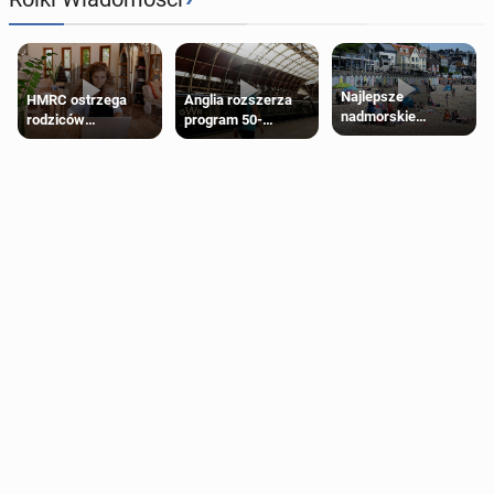
Najlepsze
HMRC ostrzega
Anglia rozszerza
nadmorskie
rodziców
program 50-
miasteczko blisko
pobierających Child
procentowych
Londynu
Benefit. Mogą być
zniżek kolejowych
zobowiązani do
na 18-latków
zwrotu zasiłku