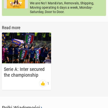
We are No1 Man&Van, Removals, Shipping,
Moving operating 6 days a week, Monday-
Saturday, Door to Door.
Read more
Serie A: Inter secured
the cham­pi­onship
1
›
Rolki Wiadomości