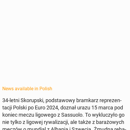
News available in Polish
34-letni Sko­rup­s­ki, pod­sta­wowy bramkarz reprezen­
tacji Polski po Euro 2024, doznał urazu 15 marca pod
koniec meczu ligowego z Sas­suo­lo. To wyk­luczyło go
nie tylko z ligowej ry­wal­iza­cji, ale także z barażowych
meczów o mundial z Albanią i Szwecją. Żmudna re­ha­