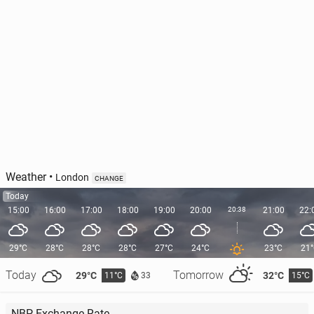
Weather
•
London
CHANGE
Today
15:00
16:00
17:00
18:00
19:00
20:00
20:38
21:00
22:
29°C
28°C
28°C
28°C
27°C
24°C
23°C
21
Today
Tomorrow
29°C
32°C
11°C
15°C
33
NBP Exchange Rate