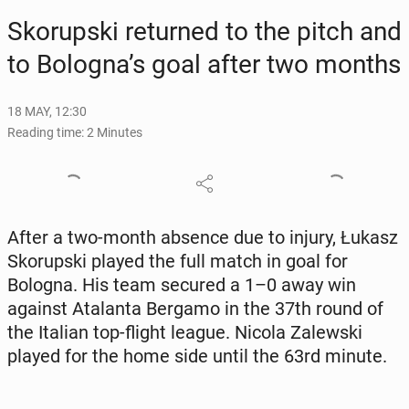
Sko­rup­s­ki re­turned to the pitch and
to Bologna’s goal after two months
18 MAY, 12:30
Reading time: 2 Minutes
After a two-month absence due to injury, Łukasz
Sko­rup­s­ki played the full match in goal for
Bologna. His team secured a 1–0 away win
against Ata­lan­ta Bergamo in the 37th round of
the Italian top-flight league. Nicola Za­lews­ki
played for the home side until the 63rd minute.