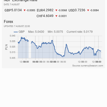
DATE: 7 AUGUST
5.0134
4.2982
3.7236
GBP
EUR
USD
-0.0085
-0.0068
-0.0084
4.6049
CHF
-0.0031
Forex
UPDATED:
7 AUGUST, 22:00
Source: currencybeacon.com