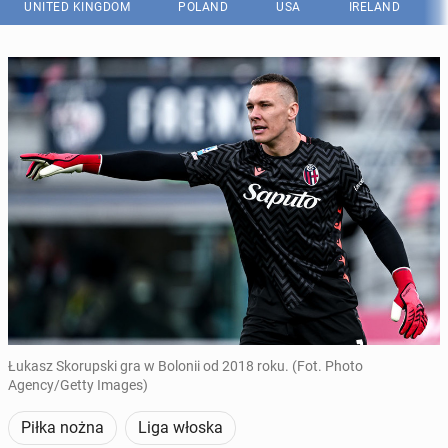
UNITED KINGDOM
POLAND
USA
IRELAND
Łukasz Skorupski gra w Bolonii od 2018 roku. (Fot. Photo
Agency/Getty Images)
Piłka nożna
Liga włoska