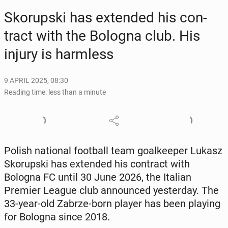
Sko­rup­s­ki has ex­tend­ed his con­
tract with the Bologna club. His
injury is harm­less
9 APRIL 2025, 08:30
Reading time: less than a minute
Polish na­tion­al foot­ball team goal­keep­er Lukasz
Sko­rup­s­ki has ex­tend­ed his con­tract with
Bologna FC until 30 June 2026, the Italian
Premier League club an­nounced yes­ter­day. The
33-year-old Zabrze-born player has been playing
for Bologna since 2018.