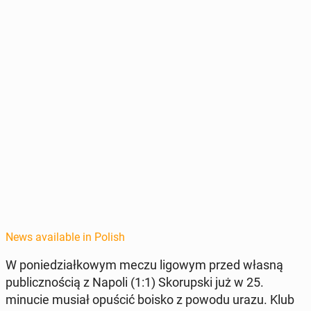
News available in Polish
W poniedzi­ałkowym meczu ligowym przed własną
pub­licznoś­cią z Napoli (1:1) Sko­rup­s­ki już w 25.
minucie musiał opuścić boisko z powodu urazu. Klub