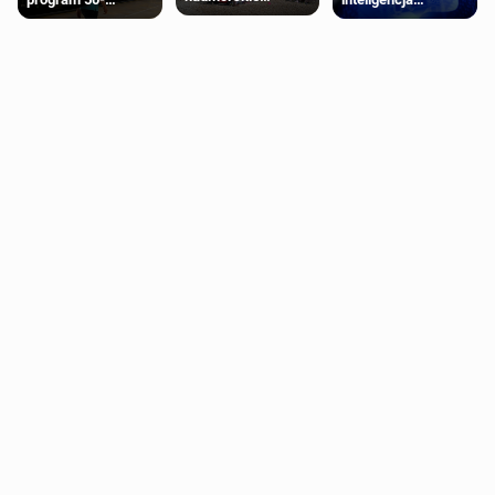
miasteczko blisko
procentowych
próbowała oszukać
Londynu
zniżek kolejowych
człowieka
na 18-latków