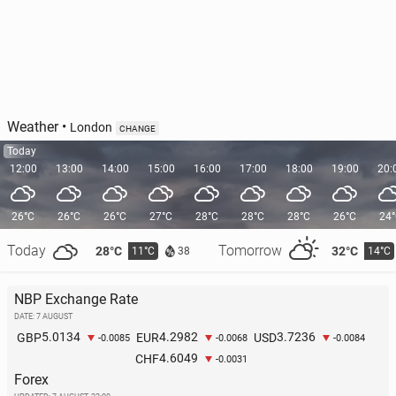
Weather
•
London
CHANGE
Today
12:00
13:00
14:00
15:00
16:00
17:00
18:00
19:00
20:
26°C
26°C
26°C
27°C
28°C
28°C
28°C
26°C
24
Today
Tomorrow
28°C
32°C
11°C
14°C
38
NBP Exchange Rate
DATE: 7 AUGUST
5.0134
4.2982
3.7236
GBP
EUR
USD
-0.0085
-0.0068
-0.0084
4.6049
CHF
-0.0031
Forex