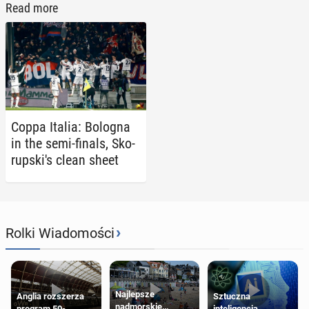
Read more
Coppa Italia: Bologna
in the semi-finals, Sko­
rup­ski's clean sheet
›
Rolki Wiadomości
Najlepsze
Anglia rozszerza
Sztuczna
nadmorskie
program 50-
inteligencja