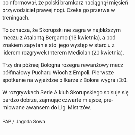
poin­for­mował, że polski bramkarz naciągnął mięsień
przy­wodzi­ciel prawej nogi. Czeka go przerwa w
treningach.
To oznacza, że Sko­rup­s­ki nie zagra w na­jbliższym
meczu z Ata­lan­tą Bergamo (13 kwiet­nia), a pod
znakiem za­py­tanie stoi jego występ w starciu z
liderem roz­gry­wek Interem Medi­olan (20 kwiet­nia).
Trzy dni później Bologna rozegra re­wanżowy mecz
pół­fi­nałowy Pucharu Włoch z Empoli. Pier­wsze
spotkanie na wyjeździe piłkarze z Bolonii wygrali 3:0.
W roz­gry­wkach Serie A klub Sko­rup­skiego spisuje się
bardzo dobrze, za­j­mu­jąc czwarte miejsce, pre­
miowane awansem do Ligi Mis­trzów.
PAP / Jagoda Sowa