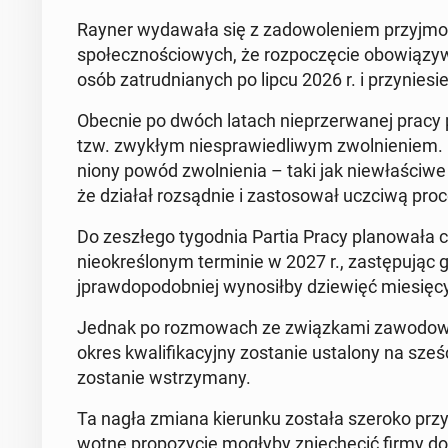
Rayner wydawała się z zad­owole­niem przyj­mow
społecznoś­ciowych, że rozpoczę­cie obow­iązy­
osób za­trud­ni­anych po lipcu 2026 r. i przynies
Obecnie po dwóch latach nieprz­er­wanej pracy 
tzw. zwykłym niespraw­iedli­wym zwol­nie­niem.
niony powód zwol­nienia – taki jak niewłaś­ci­w
że działał rozsąd­nie i za­s­tosował uczciwą pro­c
Do zeszłego ty­god­nia Partia Pracy planowała ca
nieokreślonym ter­minie w 2027 r., za­stępu­j
jpraw­dopodob­niej wynosił­by dziewięć miesię­cy
Jednak po roz­mowach ze związka­mi za­wodowy­mi 
okres kwal­i­fika­cyjny zostanie ustalony na sze
zostanie wstrzy­many.
Ta nagła zmiana kierunku została szeroko przyję­
wotne propozy­c­je mogłyby zniechę­cić firmy do za