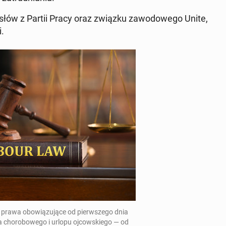
posłów z Partii Pracy oraz związku za­wodowego Unite,
.
prawa obow­iązu­jące od pier­wszego dnia
ia chorobowego i urlopu oj­cowskiego — od