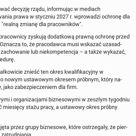
ać decyzję rządu, in­for­mu­jąc w mediach
wa­nia prawa w sty­czniu 2027 r. wprowadzi ochronę dla
ie "realną zmianę dla pra­cown­ików".
pra­cown­i­cy zyskują do­datkową prawną ochronę przed
 Oznacza to, że pra­co­daw­ca musi wskazać uza­sad­
e za­chowanie lub niekom­pe­tenc­ja – a także wykazać,
e­durę.
łkowicie znieść ten okres kwal­i­fika­cyjny w
ąc go nowym usta­wowym okresem próbnym, który na­
, jako zabez­piecze­niem dla firm.
i or­ga­ni­za­c­ja­mi biz­ne­sowy­mi w zeszłym ty­god­niu
ść miesię­cy stażu pracy, a usta­wowy okres próbny
ta przez grupy biz­ne­sowe, które os­trze­gały, że pier­
­trud­ni­a­nia.