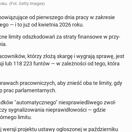
roku. (Fot. Getty Images)
­iązu­jące od pier­wszego dnia pracy w za­kre­sie
o — i to już od kwiet­nia 2026 roku.
cne limity odszkodowań za straty fi­nan­sowe w przy­
ia.
own­ików, którzy złożą skargę i wygrają sprawę, jest
ji lub 118 223 funtów — w za­leżnoś­ci od tego, która
rawach pra­cown­iczych, aby znieść oba te limity, gdy
 prac par­la­men­tarnych.
ad­ków "au­tomaty­cznego" niespraw­iedli­wego zwol­
czy syg­nal­i­zowa­nia niepraw­idłowoś­ci — gdzie
órnego limitu.
ej wersji pro­jek­tu ustawy ogłos­zonej w październiku