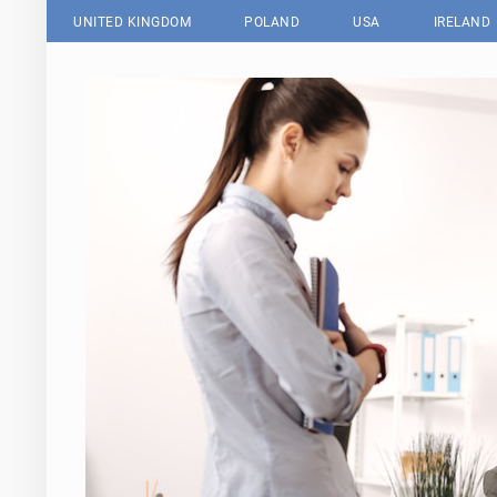
UNITED KINGDOM
POLAND
USA
IRELAND