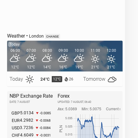
Weather
•
London
CHANGE
Today
06:00
07:00
08:00
09:00
10:00
11:00
12:00
13:00
12°C
12°C
14°C
16°C
19°C
21°C
21°C
22°C
Today
Tomorrow
24°C
27°C
12°C
1
26
NBP Exchange Rate
Forex
DATE: 7 AUGUST
UPDATED:
7 AUGUST, 06:40
5.0134
GBP
-0.0085
4.2982
EUR
-0.0068
3.7236
USD
-0.0084
4.6049
CHF
-0.0031