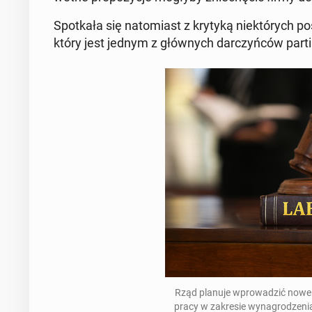
Spotkała się nato­mi­ast z krytyką niek­tórych 
który jest jednym z głównych dar­czyńców partii
Rząd planuje wprowadz­ić nowe 
pracy w za­kre­sie wyna­grodzen