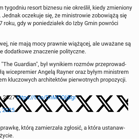
ty­god­niu resort biznesu nie określił, kiedy zmieniony
Jednak oczeku­je się, że min­istrowie zobow­iążą się
27 roku, gdy w poniedzi­ałek do Izby Gmin powróci
owej, nie mają mocy prawnie wiążącej, ale uważane są
do­datkowe znacze­nie poli­ty­czne.
wał "The Guardian", był wynikiem rozmów przeprowad­
byłą wi­cepremier Angelą Rayner oraz byłym min­istrem
m kluc­zowych ar­chitek­tów pier­wot­nych propozy­cji.
om 2027
https://t.co/Dn­M­C­QI­jB­gr
, 2025
awkę, którą za­mierza­ła zgłosić, a która us­tanaw­
życie.