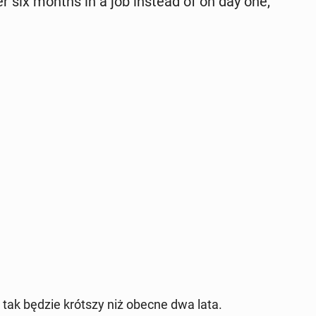
ter six months in a job instead of on day one,
 i tak będzie krótszy niż obecne dwa lata.