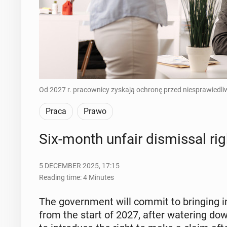
Od 2027 r. pracownicy zyskają ochronę przed niesprawiedliw
Praca
Prawo
Six-month unfair dis­missal ri
5 DECEMBER 2025, 17:15
Reading time: 4 Minutes
The gov­ern­ment will commit to bring­ing in
from the start of 2027, after wa­ter­ing do