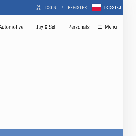
•
Po polsku
LOGIN
REGISTER
Automotive
Buy & Sell
Personals
Menu