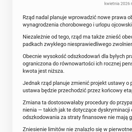
kwiet­nia 2026 
Rząd nadal planuje wprowadz­ić nowe prawa obow
wyna­grodzenia chorobowego i urlopu oj­cowskieg
Nieza­leżnie od tego, rząd ma także znieść obe
pad­kach zwykłego niespraw­iedli­wego zwol­nien
Obecnie wysokość odszkodowań dla byłych pra­c
ogranic­zona do równowartoś­ci ich rocznej pens
kwota jest niższa.
Jednak rząd planuje zmienić projekt ustawy o p
ustawa będzie prze­chodz­ić przez końcowy etap
Zmiana ta dos­tosowała­by pro­ce­dury do przy­p
nienia — takich jak te doty­czące dyskrymi­nacji 
odszkodowa­nia za straty fi­nan­sowe nie mają g
Zniesie­nie limitów nie znalazło się w pier­wot­n