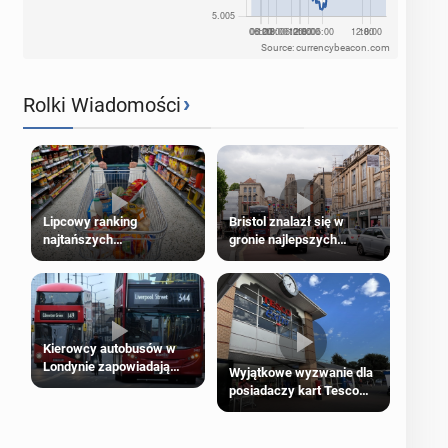
Source: currencybeacon.com
›
Rolki Wiadomości
Lipcowy ranking
Bristol znalazł się w
najtańszych
gronie najlepszych
supermarketów
kierunków podróży na
świecie
Kierowcy autobusów w
Londynie zapowiadają
Wyjątkowe wyzwanie dla
strajki
posiadaczy kart Tesco
Clubcard!