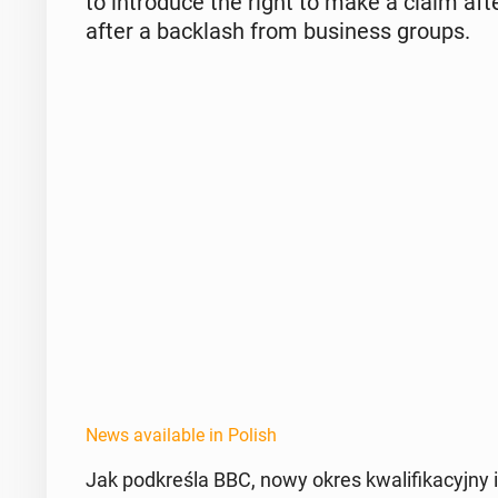
to in­tro­duce the right to make a claim af
after a back­lash from busi­ness groups.
News available in Polish
Jak pod­kreśla BBC, nowy okres kwal­i­fika­cyjny