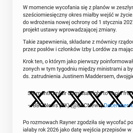
W mo­men­cie wyco­fa­nia się z planów w zeszłym 
sześ­ciomiesięczny okres miałby wejść w życie. 
do wdroże­nia nowej ochrony od 1 sty­cz­nia 20
projekt ustawy wprowadza­jącej zmiany.
Takie za­pewnienia, składane z mównicy rzą­d
przez posłów i członków Izby Lordów za mające 
Krok ten, o którym jako pier­wszy poin­for­mo
zonych w tym ty­god­niu między min­is­tra­mi a 
ds. za­trud­nienia Justinem Mad­der­sem, dwo­jgie
Six-month unfair dis­missal right to begin fr
— BBC News (UK) (@BBCNews)
De­cem­ber 4
Po roz­mowach Rayner zgodz­iła się wycofać popr
iała­by rok 2026 jako datę wejścia przepisów w 