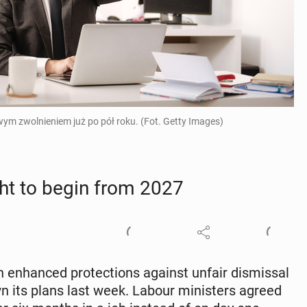
ym zwolnieniem już po pół roku. (Fot. Getty Images)
ght to begin from 2027
 en­hanced pro­tec­tions against unfair dis­missal
wn its plans last week. Labour min­is­ters agreed