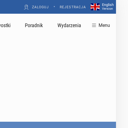
English
•
ZALOGUJ
REJESTRACJA
Version
ostki
Poradnik
Wydarzenia
Menu