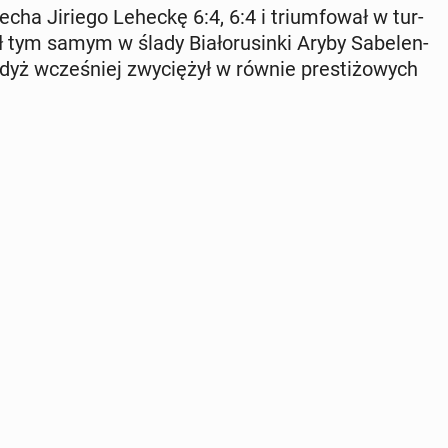
echa Jiriego Leheckę 6:4, 6:4 i trium­fo­wał w tur­
ym samym w ślady Bia­ło­ru­sin­ki Aryby Sa­be­len­
gdyż wcze­śniej zwy­cię­żył w równie pre­sti­żo­wych