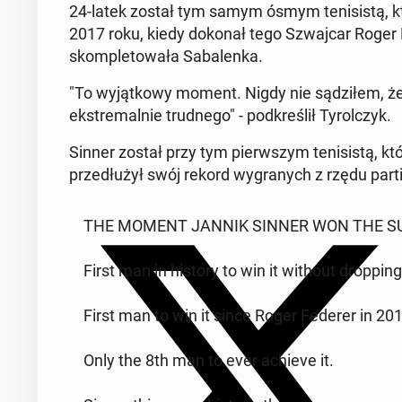
24-latek został tym samym ósmym te­ni­si­stą, kt
2017 roku, kiedy dokonał tego Szwaj­car Roger 
skom­ple­to­wa­ła Sa­ba­len­ka.
"To wy­jąt­ko­wy moment. Nigdy nie są­dzi­łem, 
eks­tre­mal­nie trud­ne­go" - pod­kre­ślił Ty­rol­czyk.
Sinner został przy tym pierw­szym te­ni­si­stą,
prze­dłu­żył swój rekord wy­gra­nych z rzędu par
THE MOMENT JANNIK SINNER WON THE SUN­
First man in history to win it without drop­ping
First man to win it since Roger Federer in 20
Only the 8th man to ever achieve it.