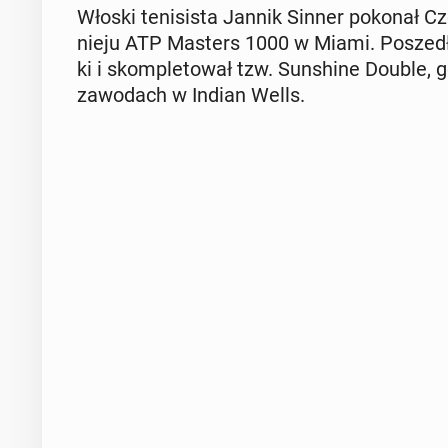
Włoski te­ni­si­sta Jannik Sinner pokonał Cz
nie­ju ATP Masters 1000 w Miami. Poszedł t
ki i skom­ple­to­wał tzw. Sun­shi­ne Double, 
za­wo­dach w Indian Wells.