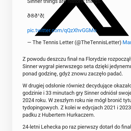
Sinner things are hi­sto­ric things.
ð®ð¹ð¦
pic.twitter.com/qQzXhvG­G­Mo
— The Tennis Letter (@The­Ten­ni­sLet­ter)
Mar
Z powodu deszczu finał na Flo­ry­dzie roz­po­czął
Sinner wygrał pierw­sze­go seta dzięki je­dy­ne
ponad godzinę, gdyż znowu zaczęło padać.
W drugiej od­sło­nie również de­cy­du­ją­ce okaza
go­dzi­nie i 33 mi­nu­tach gry Sinner odniósł swo
2024 roku. W zeszłym roku nie mógł bronić tytuł
ty­do­pin­go­wych. Z kolei w edy­cjach 2021 i 2023 
pad­ku z Hu­ber­tem Hur­ka­czem.
24-letni Lehecka po raz pierw­szy dotarł do finał