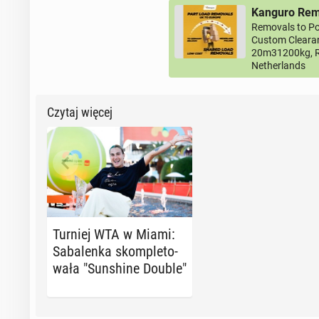
Kanguro Remo
Removals to Po
Custom Clearan
20m31200kg, R
Netherlands
Czytaj więcej
Turniej WTA w Miami:
Sa­ba­len­ka skom­ple­to­
wa­ła "Sun­shi­ne Double"