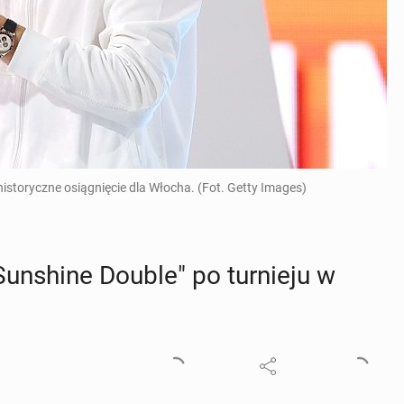
historyczne osiągnięcie dla Włocha. (Fot. Getty Images)
­shi­ne Double" po tur­nie­ju w