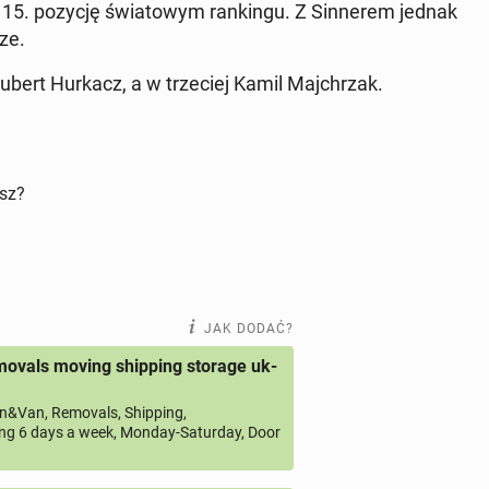
e 15. pozycję świa­to­wym ran­kin­gu. Z Sin­ne­rem jednak
ze.
ubert Hurkacz, a w trze­ciej Kamil Maj­chrzak.
isz?
JAK DODAĆ?
ovals moving shipping storage uk-
&Van, Removals, Shipping,
ng 6 days a week, Monday-Saturday, Door