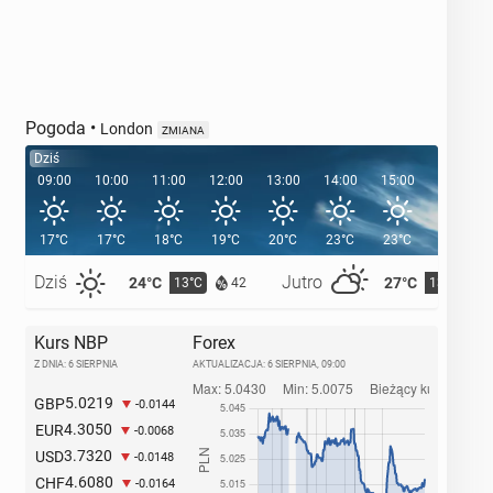
Pogoda
•
London
ZMIANA
Dziś
09:00
10:00
11:00
12:00
13:00
14:00
15:00
16:00
17°C
17°C
18°C
19°C
20°C
23°C
23°C
24°C
Dziś
Jutro
24°C
27°C
13°C
13°C
42
Kurs NBP
Forex
Z DNIA: 6 SIERPNIA
AKTUALIZACJA:
6 SIERPNIA, 09:00
5.0219
GBP
-0.0144
4.3050
EUR
-0.0068
3.7320
USD
-0.0148
4.6080
CHF
-0.0164