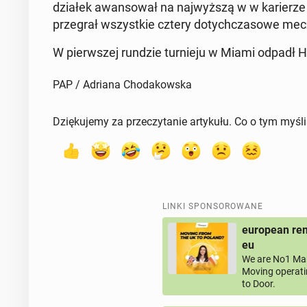
dzia­łek awan­so­wał na naj­wyż­szą w w ka­rie­rz
prze­grał wszyst­kie cztery do­tych­cza­so­we mec
W pierw­szej rundzie tur­nie­ju w Miami odpadł H
PAP / Adriana Chodakowska
Dziękujemy za przeczytanie artykułu. Co o tym myśl
LINKI SPONSOROWANE
european rem
eu
We are No1 Man
Moving operati
to Door.