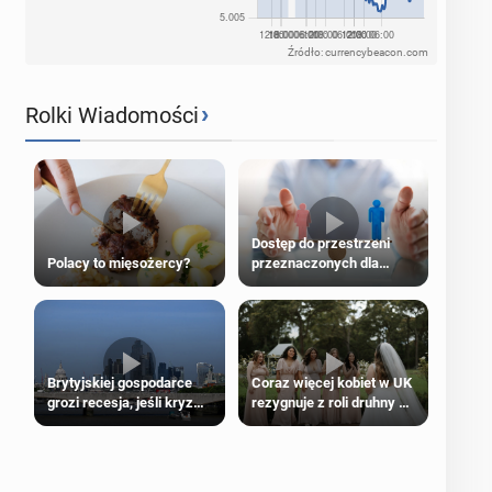
Źródło: currencybeacon.com
›
Rolki Wiadomości
Dostęp do przestrzeni
Polacy to mięsożercy?
przeznaczonych dla
jednej płci ma opierać się
wyłącznie na płci
biologicznej
Brytyjskiej gospodarce
Coraz więcej kobiet w UK
grozi recesja, jeśli kryzys
rezygnuje z roli druhny na
na Bliskim Wschodzie się
ślubie
przedłuży