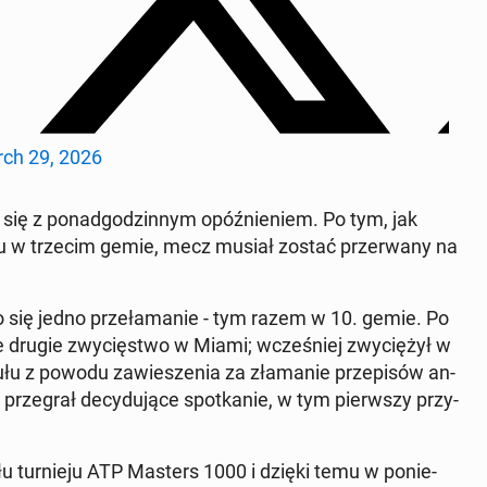
ch 29, 2026
 się z po­nad­go­dzin­nym opóź­nie­niem. Po tym, jak
­mu w trzecim gemie, mecz musiał zostać prze­rwa­ny na
ło się jedno prze­ła­ma­nie - tym razem w 10. gemie. Po
je drugie zwy­cię­stwo w Miami; wcze­śniej zwy­cię­żył w
u z powodu za­wie­sze­nia za zła­ma­nie prze­pi­sów an­
prze­grał de­cy­du­ją­ce spo­tka­nie, w tym pierw­szy przy­
u tur­nie­ju ATP Masters 1000 i dzięki temu w po­nie­