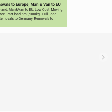
vals to Europe, Man & Van to EU
land, Man&Van to EU, Low Cost, Moving,
ce. Part load 5m3/300kg - Full Load
emovals to Germany, Removals to