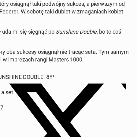
óry osią­gnął taki po­dwój­ny sukces, a pierw­szym od
Federer. W sobotę taki dublet w zma­ga­niach kobiet
że uda mi się sięgnąć po
Sun­shi­ne Double,
bo to coś
 który oba sukcesy osią­gnął nie tracąc seta. Tym samym
tii w im­pre­zach rangi Masters 1000.
SHI­NE DOUBLE. ð¥¹
 a set.
17.