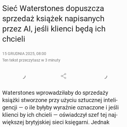
Sieć Wa­ter­sto­nes do­pusz­cza
sprze­daż książek na­pi­sa­nych
przez AI, jeśli klienci będą ich
chcieli
15 GRUDNIA 2025, 08:00
Ten tekst przeczytasz w 3 minuty
Wa­ter­sto­nes wpro­wa­dzi­ła­by do sprze­da­ży
książki stwo­rzo­ne przy użyciu sztucz­nej in­te­li­
gen­cji — o ile byłyby wy­raź­nie ozna­czo­ne i jeśli
klienci by ich chcieli — oświad­czył szef tej naj­
więk­szej bry­tyj­skiej sieci księ­gar­ni. Jednak