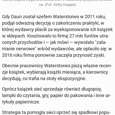
na. (Fot. Getty Images)
Gdy Daun został szefem Wa­ter­sto­nes w 2011 roku,
podjął odważną decyzję o za­koń­cze­niu prak­ty­ki, w
której wydawcy płacili za wy­eks­po­no­wa­nie ich książek
w skle­pach. Kosz­to­wa­ło to firmę 27 mln funtów utra­
co­nych przy­cho­dów i — jak mówi — wy­wo­ła­ło "za­ła­
ma­nie nerwowe" wśród wy­daw­ców, ale opła­ci­ło się: w
2016 roku firma po­now­nie zaczęła przy­no­sić zyski.
Obecnie pra­cow­ni­cy Wa­ter­sto­nes piszą własne re­cen­
zje książek, wy­bie­ra­ją książki mie­sią­ca, a kie­row­ni­cy
de­cy­du­ją, co trafia na stoły eks­po­zy­cyj­ne.
Oprócz książek sieć sprze­da­je również dłu­go­pi­sy,
lampki do czy­ta­nia, gry, papier do pa­ko­wa­nia i inne ar­
ty­ku­ły pa­pier­ni­cze.
Stra­te­gia ta pomogła sieci oprzeć się spad­ko­wi po­pu­