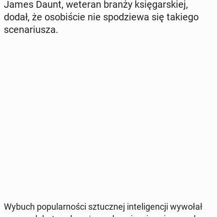
James Daunt, weteran branży księ­gar­skiej,
dodał, że oso­bi­ście nie spo­dzie­wa się takiego
sce­na­riu­sza.
Wybuch po­pu­lar­no­ści sztucz­nej in­te­li­gen­cji wywołał