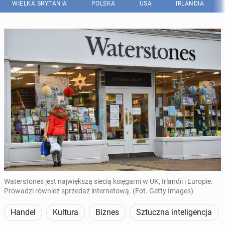
WIELKA BRYTANIA
POLSKA
USA
IRLANDIA
Waterstones jest największą siecią księgarni w UK, Irlandii i Europie.
Prowadzi również sprzedaż internetową. (Fot. Getty Images)
Handel
Kultura
Biznes
Sztuczna inteligencja