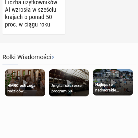
Liczba użyt­kow­ni­ków
AI wzrosła w sześciu
krajach o ponad 50
proc. w ciągu roku
›
Rolki Wiadomości
Najlepsze
HMRC ostrzega
Anglia rozszerza
nadmorskie
rodziców
program 50-
miasteczko blisko
pobierających Child
procentowych
Londynu
Benefit. Mogą być
zniżek kolejowych
zobowiązani do
na 18-latków
zwrotu zasiłku