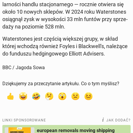
lar­no­ści handlu sta­cjo­nar­ne­go — rocznie otwiera się
około 10 nowych sklepów. W 2024 roku Wa­ter­sto­nes
osią­gnął zysk w wy­so­ko­ści 33 mln funtów przy sprze­
da­ży na po­zio­mie 528 mln.
Wa­ter­sto­nes jest częścią więk­szej grupy, w skład
której wchodzą również Foyles i Blac­kwel­l's, na­le­żą­ce
do fun­du­szu hed­gin­go­we­go Elliott Ad­vi­sers.
BBC / Jagoda Sowa
Dziękujemy za przeczytanie artykułu. Co o tym myślisz?
LINKI SPONSOROWANE
JAK DODAĆ?
european removals moving shipping