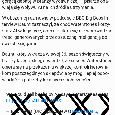
gorącą debatę w branży wy­daw­ni­czej — pisarze oba­
wia­ją się wpływu AI na ich źródła utrzy­ma­nia.
W ob­szer­nej roz­mo­wie w pod­ca­ście BBC Big Boss In­
te­rview Daunt za­zna­czył, że choć Wa­ter­sto­nes ko­rzy­
sta z AI w lo­gi­sty­ce, obecnie stara się nie wpro­wa­dzać
treści ge­ne­ro­wa­nych przez sztucz­ną in­te­li­gen­cję do
swoich księ­gar­ni.
Daunt, który wkracza w swój 36. sezon świą­tecz­ny w
branży księ­gar­skiej, stwier­dził, że sukces Wa­ter­sto­nes
opiera się na prze­ka­za­niu więk­szej kon­tro­li kie­row­ni­
kom po­szcze­gól­nych sklepów, aby mogli lepiej od­po­
wia­dać na po­trze­by lo­kal­nych spo­łecz­no­ści.
We would sell books by AI, says Wa­ter­sto­nes boss
https://t.co/aAHuH­DaNWS
— BBC News (UK) (@BBCNews)
De­cem­ber 5,