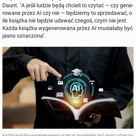
Daunt. "A jeśli ludzie będą chcieli to czytać — czy ge­ne­
ro­wa­ne przez AI czy nie — bę­dzie­my to sprze­da­wać, o
ile książka nie będzie udawać czegoś, czym nie jest.
Każda książka wy­ge­ne­ro­wa­na przez AI mu­sia­ła­by być
jasno ozna­czo­na".
Każda książka wy­ge­ne­ro­wa­na przez AI mu­sia­ła­by być jasno ozna­czo­