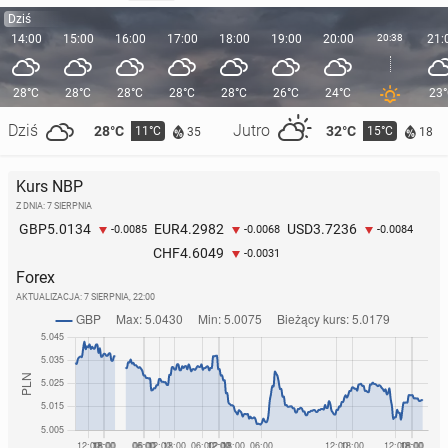
Dziś
14:00
15:00
16:00
17:00
18:00
19:00
20:00
20:38
21:
28°C
28°C
28°C
28°C
28°C
26°C
24°C
23
Dziś
Jutro
28°C
32°C
11°C
15°C
35
18
Kurs NBP
Z DNIA: 7 SIERPNIA
5.0134
4.2982
3.7236
GBP
EUR
USD
-0.0085
-0.0068
-0.0084
4.6049
CHF
-0.0031
Forex
AKTUALIZACJA:
7 SIERPNIA, 22:00