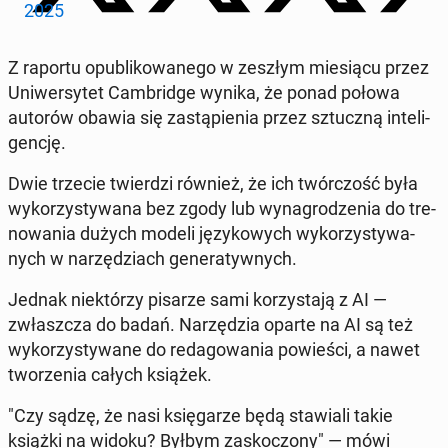
2025
Z raportu opu­bli­ko­wa­ne­go w zeszłym mie­sią­cu przez
Uni­wer­sy­tet Cam­brid­ge wynika, że ponad połowa
autorów obawia się za­stą­pie­nia przez sztucz­ną in­te­li­
gen­cję.
Dwie trzecie twier­dzi również, że ich twór­czość była
wy­ko­rzy­sty­wa­na bez zgody lub wy­na­gro­dze­nia do tre­
no­wa­nia dużych modeli ję­zy­ko­wych wy­ko­rzy­sty­wa­
nych w na­rzę­dziach ge­ne­ra­tyw­nych.
Jednak nie­któ­rzy pisarze sami ko­rzy­sta­ją z AI —
zwłasz­cza do badań. Na­rzę­dzia oparte na AI są też
wy­ko­rzy­sty­wa­ne do re­da­go­wa­nia po­wie­ści, a nawet
two­rze­nia całych książek.
"Czy sądzę, że nasi księ­ga­rze będą sta­wia­li takie
książki na widoku? Byłbym za­sko­czo­ny" — mówi