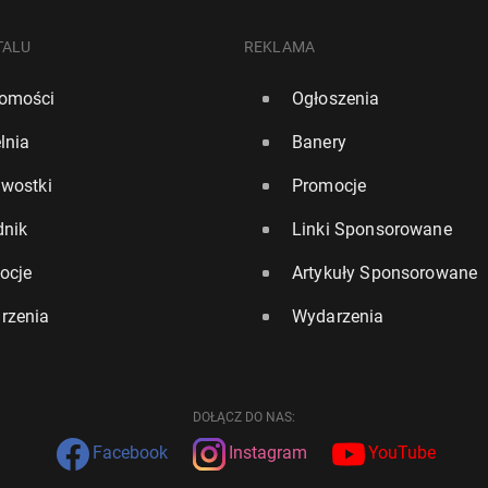
TALU
REKLAMA
omości
Ogłoszenia
lnia
Banery
awostki
Promocje
dnik
Linki Sponsorowane
ocje
Artykuły Sponsorowane
rzenia
Wydarzenia
DOŁĄCZ DO NAS:
Facebook
Instagram
YouTube