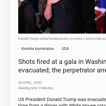
Donald Trump został ewakuowany ze sceny, z której miał pr
Kronika kryminalna
USA
Shots fired at a gala in Wash­
evac­u­at­ed; the per­pe­tra­tor ar­
26 APRIL, 10:00
Reading time: 3 Minutes
US Pres­i­dent Donald Trump was evac­u­at­e
time from a dinner with White House cor­re