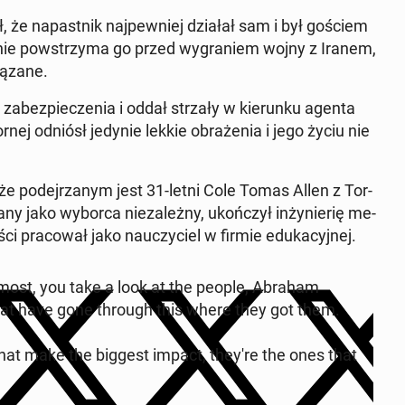
 że na­past­nik na­jpewniej działał sam i był gościem
e nie pow­strzy­ma go przed wygraniem wojny z Iranem,
iązane.
zabez­pieczenia i oddał strzały w kierunku agenta
rnej odniósł jedynie lekkie obraże­nia i jego życiu nie
że pode­jrzanym jest 31-letni Cole Tomas Allen z Tor­
wany jako wyborca nieza­leżny, ukończył in­żynier­ię me­
­ci pra­cow­ał jako nauczy­ciel w firmie eduka­cyjnej.
ost, you take a look at the people, Abraham
hat have gone through this where they got them.
hat make the biggest impact, they're the ones that