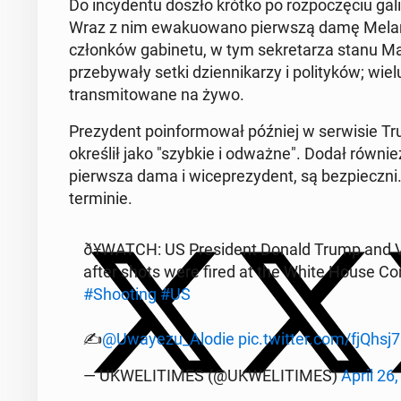
Do in­cy­den­tu doszło krótko po rozpoczę­ciu gal
Wraz z nim ewakuowano pier­wszą damę Melanię
członków gabi­ne­tu, w tym sekre­tarza stanu M
prze­by­wały setki dzi­en­nikarzy i poli­tyków; wi
trans­mi­towane na żywo.
Prezy­dent poin­for­mował później w ser­wisie Tru
określił jako "szybkie i odważne". Dodał również
pier­wsza dama i wi­ceprezy­dent, są bez­piecz
ter­minie.
ð¥WATCH: US Pres­i­dent Donald Trump and V
after shots were fired at the White House Cor­
#Shoot­ing
#US
✍️
@Uwayezu_Alodie
pic.twitter.com/fjQhsj
— UK­WELITIMES (@UK­WELITIMES)
April 26