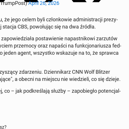
hTrump­Post)
April 26, 2026
, że jego celem byli członkowie ad­min­is­tracji prezy­
j stacja CBS, powołu­jąc się na dwa źródła.
o za­powiedzi­ała postaw­ie­nie na­past­nikowi zarzutów
yciem prze­mo­cy oraz napaści na funkcjonar­iusza fed­
ylko jeden agent, wszys­tko wskazu­je na to, że sprawca
yszą­cy zdarze­niu. Dzi­en­nikarz CNN Wolf Blitzer
a­jące", a obecni na miejscu nie wiedzieli, co się dzieje.
, co – jak pod­kreśla­ją służby – za­po­biegło po­tenc­jal­
isz?