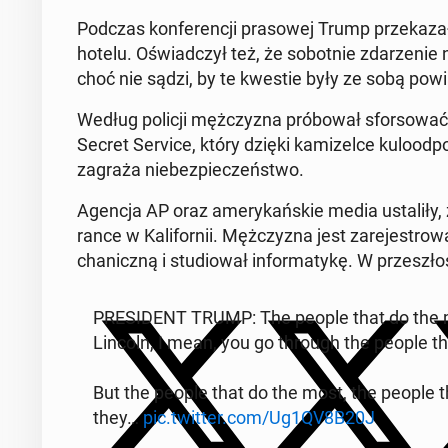
Podczas kon­fer­encji pra­sowej Trump przekazał,
hotelu. Oświad­czył też, że sobot­nie zdarze­ni
choć nie sądzi, by te kwestie były ze sobą pow­
Według policji mężczyz­na próbował sfor­sować 
Secret Service, który dzięki kamizelce ku­lood­po
zagraża niebez­pieczeńst­wo.
Agencja AP oraz amerykańskie media ustal­iły, 
rance w Kali­fornii. Mężczyz­na jest zare­je­stro
chan­iczną i stu­diował in­for­matykę. W przeszłoś
PRES­I­DENT TRUMP: The people that do the m
Lincoln, I mean, you go through the people t
But the people that do the most, the people t
they…
pic.twitter.com/Ug1QV8B20J