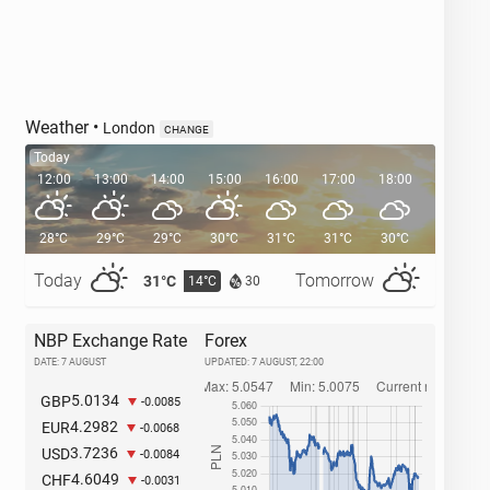
Weather
•
London
CHANGE
Today
12:00
13:00
14:00
15:00
16:00
17:00
18:00
19:00
28°C
29°C
29°C
30°C
31°C
31°C
30°C
29°C
Today
Tomorrow
31°C
29°C
14°C
1
30
NBP Exchange Rate
Forex
DATE: 7 AUGUST
UPDATED:
7 AUGUST, 22:00
5.0134
GBP
-0.0085
4.2982
EUR
-0.0068
3.7236
USD
-0.0084
4.6049
CHF
-0.0031