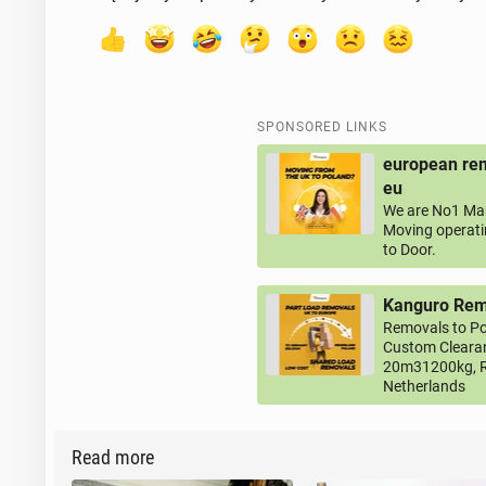
SPONSORED LINKS
european rem
eu
We are No1 Man
Moving operati
to Door.
Kanguro Remo
Removals to Po
Custom Clearan
20m31200kg, R
Netherlands
Read more