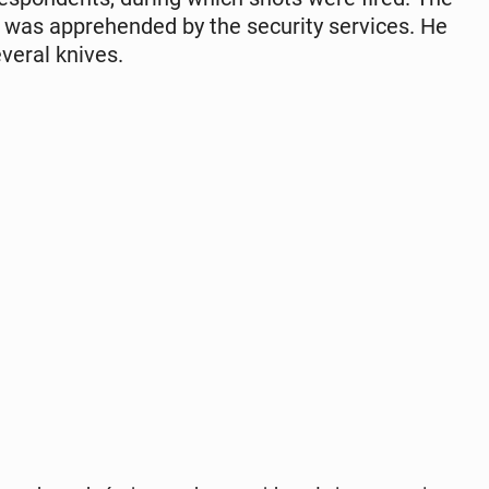
as ap­pre­hend­ed by the se­cu­ri­ty ser­vices. He
veral knives.