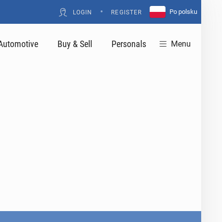
•
Po polsku
LOGIN
REGISTER
Automotive
Buy & Sell
Personals
Menu