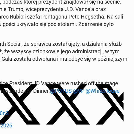
i, podczas której prezy­dent zna­j­dował się na scenie.
 Trump, wi­ceprezy­den­ta J.D. Vance'a oraz
arco Rubio i szefa Pen­tagonu Pete Hegsetha. Na sali
elu gości ukry­wało się pod stołami. Zdarze­nie było
th Social, że sprawca został ujęty, a dzi­ała­nia służb
, że wszyscy członkowie jego ad­min­is­tracji, w tym
ni. Gala została odwołana i ma odbyć się w późniejszym
ice Pres­i­dent JD Vance were rushed off the stage
re­spon­dents’ Dinner.
@POTUS
@VP
@White­House
70n3
, 2026