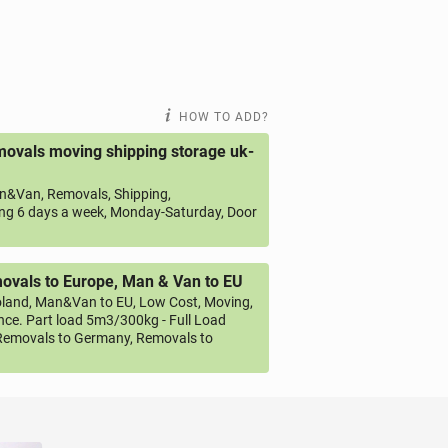
HOW TO ADD?
ovals moving shipping storage uk-
&Van, Removals, Shipping,
ng 6 days a week, Monday-Saturday, Door
vals to Europe, Man & Van to EU
land, Man&Van to EU, Low Cost, Moving,
ce. Part load 5m3/300kg - Full Load
emovals to Germany, Removals to