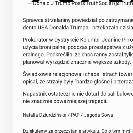
— Donald J Trump Posts Truth­So­cial (@Trut
Sprawca strze­laniny powiedzi­ał po za­trzy­ma­niu
den­ta USA Donalda Trumpa - przekaza­ła dzisia
Proku­ra­tor w Dys­tryk­cie Kolumbii Jeanine Pirr
użycia broni palnej podczas przestępst­wa z uż
er­al­nego. Pod­kreśliła, że choć ranny został t
planował wyrządz­ić znacznie większe szkody.
Świad­kowie relacjonowali chaos i strach to­warz
opisał, że strzały były "bardzo głośne i prz­er­aż
Na­past­nik os­tate­cznie nie dotarł do sali balowej
nie znacznie poważniejszej tragedii.
Natalia Dziurdzińska / PAP / Jagoda Sowa
Dziękujemy za przeczytanie artykułu. Co o tym myśl