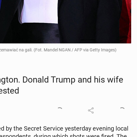
zemawiać na gali. (Fot. Mandel NGAN / AFP via Getty Images)
ing­ton. Donald Trump and his wife
rest­ed
d by the Secret Service yes­ter­day evening local
­spon­dents, during which shots were fired. The