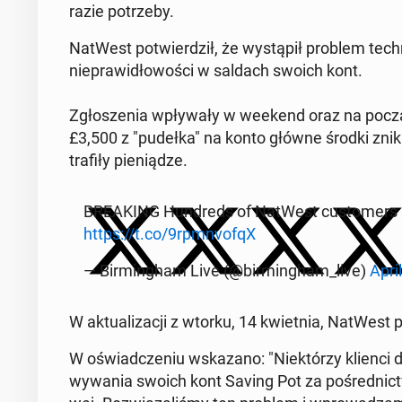
razie po­trze­by.
NatWest po­twier­dził, że wy­stą­pił problem tech­ni
nie­pra­wi­dło­wo­ści w saldach swoich kont.
Zgło­sze­nia wpły­wa­ły w weekend oraz na po­cząt­
£3,500 z "pudełka" na konto główne środki znik­nę­
trafiły pie­nią­dze.
BRE­AKING Hun­dreds of NatWest cu­sto­mers s
https://t.co/9rpm­nvo­fqX
— Bir­ming­ham Live (@bir­ming­ham_live)
Apri
W ak­tu­ali­za­cji z wtorku, 14 kwiet­nia, NatWest 
W oświad­cze­niu wska­za­no: "Nie­któ­rzy klienci d
wy­wa­nia swoich kont Saving Pot za po­śred­nic­twem