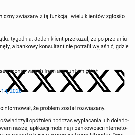
cz­ny zwią­za­ny z tą funkcją i wielu klien­tów zgło­si­ło
ku ty­go­dnia. Jeden klient prze­ka­zał, że po prze­la­niu
ły, a bankowy kon­sul­tant nie po­tra­fił wy­ja­śnić, gdzie
ee money vanish from ac­co­unts in glitch
l 14, 2026
po­in­for­mo­wał, że problem został roz­wią­za­ny.
o­świad­czy­li opóź­nień podczas wy­pła­ca­nia lub do­ła­do­
 naszej apli­ka­cji mo­bil­nej i ban­ko­wo­ści in­ter­ne­to­