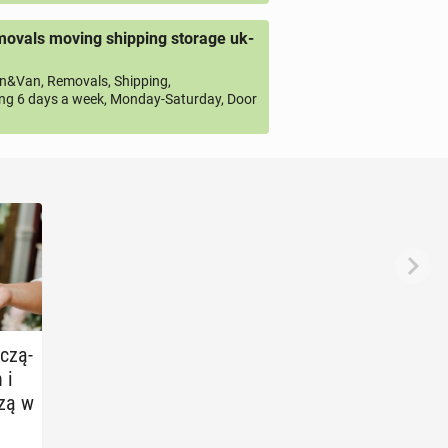
ovals moving shipping storage uk-
&Van, Removals, Shipping,
ng 6 days a week, Monday-Saturday, Door
­czą­
 i
dzą w