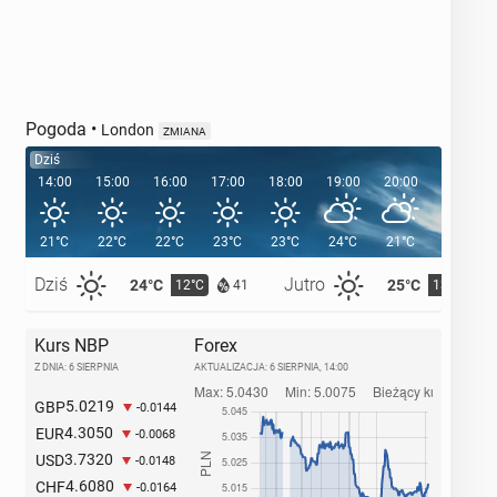
Pogoda
•
London
ZMIANA
Dziś
14:00
15:00
16:00
17:00
18:00
19:00
20:00
20:41
21°C
22°C
22°C
23°C
23°C
24°C
21°C
Dziś
Jutro
24°C
25°C
12°C
13°C
41
Kurs NBP
Forex
Z DNIA: 6 SIERPNIA
AKTUALIZACJA:
6 SIERPNIA, 14:00
5.0219
GBP
-0.0144
4.3050
EUR
-0.0068
3.7320
USD
-0.0148
4.6080
CHF
-0.0164