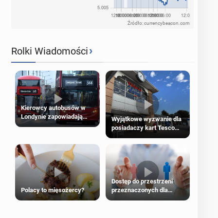
Źródło: currencybeacon.com
›
Rolki Wiadomości
Kierowcy autobusów w
Londynie zapowiadają
Wyjątkowe wyzwanie dla
strajki
posiadaczy kart Tesco
Clubcard!
Dostęp do przestrzeni
Polacy to mięsożercy?
przeznaczonych dla
jednej płci ma opierać się
wyłącznie na płci
biologicznej