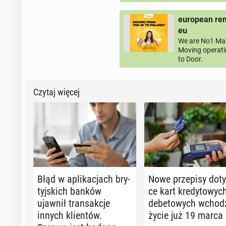
european rem
eu
We are No1 Man
Moving operati
to Door.
Czytaj więcej
Błąd w apli­ka­cjach bry­
Nowe prze­pi­sy do­ty
tyj­skich banków
ce kart kre­dy­to­wych
ujawnił trans­ak­cje
de­be­to­wych wcho
innych klien­tów.
życie już 19 marca