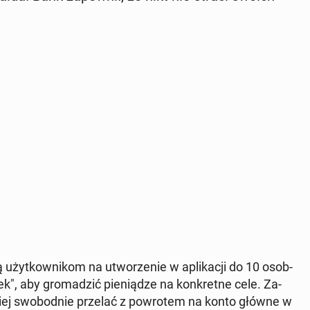
użyt­kow­ni­kom na utwo­rze­nie w apli­ka­cji do 10 osob­
ek", aby gro­ma­dzić pie­nią­dze na kon­kret­ne cele. Za­
ej swo­bod­nie przelać z po­wro­tem na konto główne w