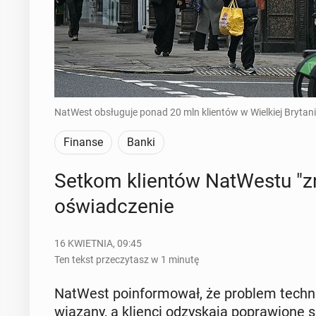
NatWest obsługuje ponad 20 mln klientów w Wielkiej Brytanii
Finanse
Banki
Setkom klien­tów Na­tWe­stu "zn
oświad­cze­nie
16 KWIETNIA, 09:45
Ten tekst przeczytasz w 1 minutę
NatWest po­in­for­mo­wał, że problem tech­ni
wią­za­ny, a klienci od­zy­ska­ją po­pra­wio­n