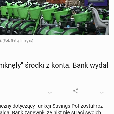
. (Fot. Getty Images)
ik­nę­ły" środki z konta. Bank wydał
cz­ny do­ty­czą­cy funkcji Savings Pot został roz­
e salda. Bank za­pew­nił, że nikt nie straci swoich