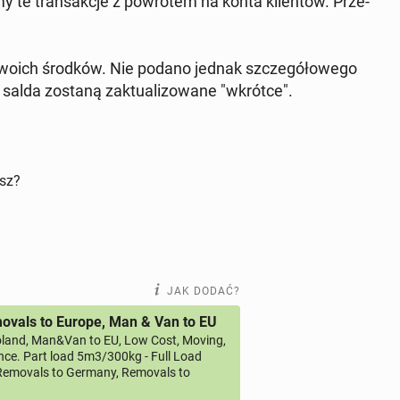
y te trans­ak­cje z po­wro­tem na konta klien­tów. Prze­
 swoich środków. Nie podano jednak szcze­gó­ło­we­go
salda zostaną zak­tu­ali­zo­wa­ne "wkrótce".
isz?
JAK DODAĆ?
vals to Europe, Man & Van to EU
land, Man&Van to EU, Low Cost, Moving,
ce. Part load 5m3/300kg - Full Load
emovals to Germany, Removals to