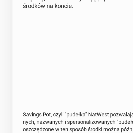
środków na koncie.
Savings Pot, czyli "pudełka" NatWest po­zwa­la­ją 
nych, na­zwa­nych i sper­so­na­li­zo­wa­nych "pudeł
osz­czę­dzo­ne w ten sposób środki można późni