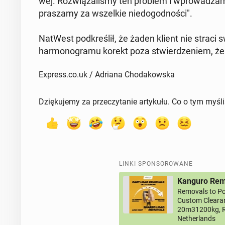
wej. Roz­wią­za­li­śmy ten problem i wpro­wa­dza­m
pra­sza­my za wszel­kie nie­do­god­no­ści".
NatWest pod­kre­ślił, że żaden klient nie straci
har­mo­no­gra­mu korekt poza stwier­dze­niem, że 
Express.co.uk / Adriana Chodakowska
Dziękujemy za przeczytanie artykułu. Co o tym myśl
LINKI SPONSOROWANE
Kanguro Remo
Removals to Po
Custom Clearan
20m31200kg, R
Netherlands