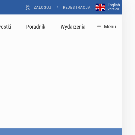
English
•
ZALOGUJ
REJESTRACJA
Version
ostki
Poradnik
Wydarzenia
Menu