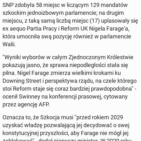
SNP zdobyła 58 miejsc w liczą­cym 129 man­datów
szkockim jed­noizbowym par­la­men­cie; na drugim
miejscu, z taką samą liczbą miejsc (17) up­la­sowały się
ex aequo Partia Pracy i Reform UK Nigela Farage'a,
która umoc­niła swą pozycję również w par­la­men­cie
Walii.
"Wyniki wyborów w całym Zjed­noc­zonym Królest­wie
pokazu­ją jasno, że sprawa niepodległoś­ci stała się
pilna. Nigel Farage zmierza wielki­mi krokami ku
Downing Street i per­spek­ty­wa rządu, na czele którego
stoi Reform staje się coraz bardziej praw­dopodob­na" -
ocenił Swinney na kon­fer­encji pra­sowej, cy­towany
przez agencję AFP.
Oznacza to, że Szkocja musi "przed rokiem 2029
uzyskać władzę pozwala­jącą jej de­cy­dować o swej
kon­sty­tucyjnej przyszłoś­ci, aby Farage nie mógł jej
zablokować" - dodał pier­wszy min­is­ter. W 2029 roku