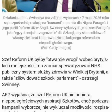
Dzi­ała­nia Johna Swin­neya
(na zdj.) po wyb­o­rach z 7 maja 2026 roku
są bezpośred­nią reakcją na "tsunami" popar­cia dla Nigela Farage'a
i
jego partii Reform UK
w Anglii. Swinney wyko­rzys­tu­je sukces Farage'a
jako "egzys­tenc­jalne za­groże­nie" dla Szkocji, aby skon­soli­d­ować
własny elek­torat i do­prowadz­ić do kole­jnego ref­er­en­dum
niepodległoś­ciowego.
(Fot. Getty Images)
Szef Reform UK byłby "ot­war­cie wrogi" wobec bry­tyjs­
kich mniejs­zoś­ci, ma zamiar spry­waty­zować NHS -
pub­liczny system służby zdrowia w Wielkiej Bry­tanii, a
także "zlik­wid­ować szkocki par­la­ment" - os­trzegł
Swinney.
AFP wy­jaś­nia, że szef Reform UK nie popiera
niepodległoś­ciowych as­piracji Szkotów, choć podczas
kam­panii wybor­czej nie wyk­luczał możli­woś­ci rozpisa­