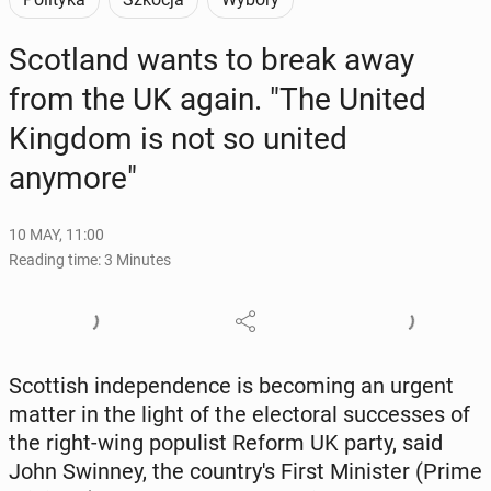
Scot­land wants to break away
from the UK again. "The United
Kingdom is not so united
anymore"
10 MAY, 11:00
Reading time: 3 Minutes
Scot­tish in­de­pen­dence is be­com­ing an urgent
matter in the light of the elec­toral suc­cess­es of
the right-wing pop­ulist Reform UK party, said
John Swinney, the coun­try's First Min­is­ter (Prime