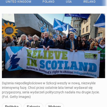
UNITED KINGDOM
POLAND
USA
IRELAND
Dążenia niepodległościowe w Szkocji weszły w nową, niezwykle
intensywną fazę. Choć przez ostatnie lata temat wydawał się
przygaszony, seria wydarzeń politycznych nadała mu drugie życie.
(Fot. Getty Images)
Polityka
Szkocja
Wybory