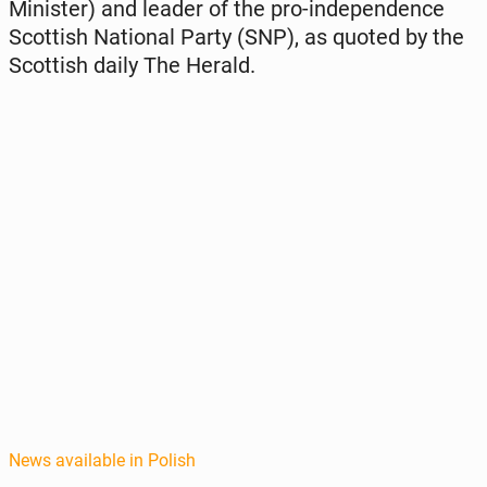
Min­is­ter) and leader of the pro-in­de­pen­dence
Scot­tish Na­tion­al Party (SNP), as quoted by the
Scot­tish daily The Herald.
News available in Polish