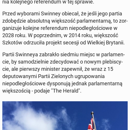
nia kole­jnego ref­er­en­dum w tej sprawie.
Przed wyb­o­ra­mi Swinney obiecał, że jeśli jego partia
zdobędzie ab­so­lut­ną więk­szość par­la­men­tarną, to zor­
ga­nizu­je kolejne ref­er­en­dum niepodległoś­ciowe w
2028 roku. W poprzed­nim, w 2014 roku, więk­szość
Szkotów odrzu­ciła projekt secesji od Wielkiej Bry­tanii.
Partii Swin­neya zabrakło siedmiu miejsc w par­la­men­
cie, by samodziel­nie zde­cy­dować o nowym plebis­cy­
cie, ale pier­wszy min­is­ter za­pewnił, że wraz z 15
deputowany­mi Partii Zielonych ugrupowa­nia
niepodległoś­ciowe dys­ponu­ją jednak par­la­men­tarną
więk­szoś­cią - podaje "The Herald".