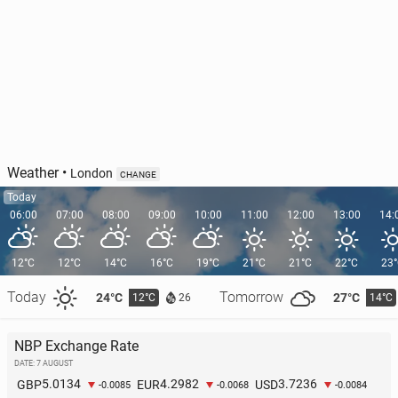
Weather
•
London
CHANGE
Today
06:00
07:00
08:00
09:00
10:00
11:00
12:00
13:00
14:
12°C
12°C
14°C
16°C
19°C
21°C
21°C
22°C
23
Today
Tomorrow
24°C
27°C
12°C
14°C
26
NBP Exchange Rate
DATE: 7 AUGUST
5.0134
4.2982
3.7236
GBP
EUR
USD
-0.0085
-0.0068
-0.0084