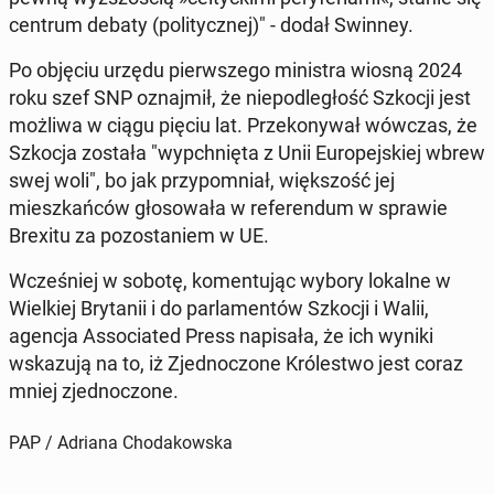
centrum debaty (poli­ty­cznej)" - dodał Swinney.
Po objęciu urzędu pier­wszego min­is­tra wiosną 2024
roku szef SNP oz­na­jmił, że niepodległość Szkocji jest
możliwa w ciągu pięciu lat. Przekony­wał wówczas, że
Szkocja została "wypch­nię­ta z Unii Eu­rope­jskiej wbrew
swej woli", bo jak przy­pom­ni­ał, więk­szość jej
mieszkańców głosowała w ref­er­en­dum w sprawie
Brexitu za po­zostaniem w UE.
Wcześniej w sobotę, ko­men­tu­jąc wybory lokalne w
Wielkiej Bry­tanii i do par­la­men­tów Szkocji i Walii,
agencja As­so­ci­at­ed Press napisała, że ich wyniki
wskazu­ją na to, iż Zjed­noc­zone Królest­wo jest coraz
mniej zjed­noc­zone.
PAP / Adriana Chodakowska