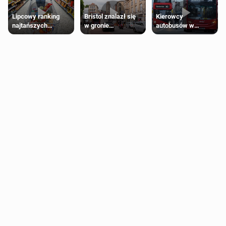
Lipcowy ranking
Bristol znalazł się
Kierowcy
najtańszych
w gronie
autobusów w
supermarketów
najlepszych
Londynie
kierunków podróży
zapowiadają strajki
na świecie