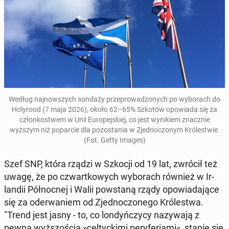
Według na­jnowszych sondaży przeprowad­zonych po wyb­o­rach do
Holy­rood (7 maja 2026), około 62–65% Szkotów
opowia­da się za
członkost­wem w Unii Eu­rope­jskiej, co jest wynikiem znacznie
wyższym niż popar­cie dla po­zosta­nia w Zjed­noc­zonym Królest­wie.
(Fot. Getty Images)
Szef SNP, która rządzi w Szkocji od 19 lat, zwrócił też
uwagę, że po czwartkowych wyb­o­rach również w Ir­
landii Północ­nej i Walii pow­staną rządy opowiada­jące
się za oder­waniem od Zjed­noc­zonego Królest­wa.
"Trend jest jasny - to, co londyńczy­cy nazy­wa­ją z
pewną wyżs­zoś­cią »cel­ty­cki­mi peryfe­ri­ami«, stanie się