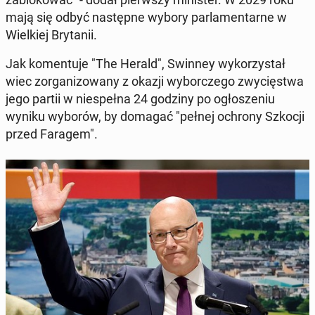
mają się odbyć następ­ne wybory par­la­men­tarne w
Wielkiej Bry­tanii.
Jak ko­men­tu­je "The Herald", Swinney wyko­rzys­tał
wiec zor­ga­ni­zowany z okazji wybor­czego zwycięst­wa
jego partii w niespeł­na 24 godziny po ogłosze­niu
wyniku wyborów, by domagać "pełnej ochrony Szkocji
przed Faragem".