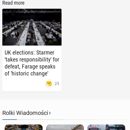
Read more
UK elec­tions: Starmer
'takes re­spon­si­bil­i­ty' for
defeat, Farage speaks
of 'his­toric change'
25
›
Rolki Wiadomości