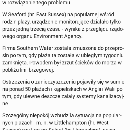
w roz­wią­za­nie tego pro­ble­mu.
W Seaford (hr. East Sussex) na po­pu­lar­nej wśród
rodzin plaży, urzą­dze­nie mo­ni­to­ru­ją­ce dzia­ła­ło tylko
przez jedną trzecią czasu - wynika z prze­glą­du rzą­do­
we­go organu Envi­ron­ment Agency.
Firma So­uthern Water została zmu­szo­na do prze­pro­
sin po tym, gdy plaża ta została w ubie­głym ty­go­dniu
za­mknię­ta. Powodem był zrzut ścieków do morza w
pobliżu linii brze­go­wej.
Ostrze­że­nia o za­nie­czysz­cze­niu po­ja­wi­ły się w sumie
na ponad 50 plażach i ką­pie­li­skach w Anglii i Walii po
tym, gdy ulewne deszcze zalały systemy ka­na­li­za­cyj­
ne.
Szcze­gól­ny nie­po­kój wzbu­dzi­ła sy­tu­acja na po­pu­lar­
nych plażach - m.in. w Lit­tle­hamp­ton (hr. West
Sussex) czy Lee-on-Solent (hr. Hamp­shi­re), gdzie