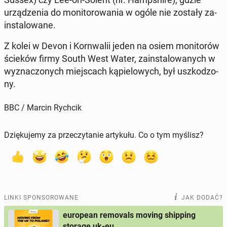
urzą­dze­nia do mo­ni­to­ro­wa­nia w ogóle nie zostały za­
in­sta­lo­wa­ne.
Z kolei w Devon i Korn­wa­lii jeden na osiem mo­ni­to­rów
ścieków firmy South West Water, za­in­sta­lo­wa­nych w
wy­zna­czo­nych miej­scach ką­pie­lo­wych, był uszko­dzo­
ny.
BBC / Marcin Rychcik
Dziękujemy za przeczytanie artykułu. Co o tym myślisz?
LINKI SPONSOROWANE
JAK DODAĆ?
european removals moving shipping
storage uk-eu