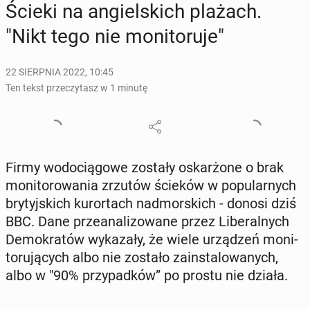
Ścieki na an­giel­skich plażach.
"Nikt tego nie mo­ni­to­ru­je"
22 SIERPNIA 2022, 10:45
Ten tekst przeczytasz w 1 minutę
Firmy wo­do­cią­go­we zostały oskar­żo­ne o brak
mo­ni­to­ro­wa­nia zrzutów ścieków w po­pu­lar­nych
bry­tyj­skich ku­ror­tach nad­mor­skich - donosi dziś
BBC. Dane prze­ana­li­zo­wa­ne przez Li­be­ral­nych
De­mo­kra­tów wy­ka­za­ły, że wiele urzą­dzeń mo­ni­
to­ru­ją­cych albo nie zostało za­in­sta­lo­wa­nych,
albo w "90% przy­pad­ków” po prostu nie działa.