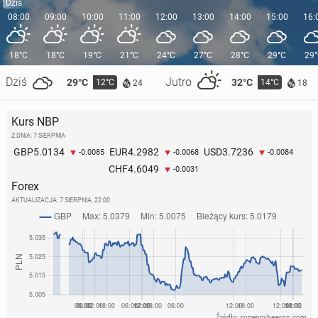
Dziś
08:00
09:00
10:00
11:00
12:00
13:00
14:00
15:00
16:
18°C
18°C
19°C
21°C
24°C
27°C
28°C
29°C
29
Dziś
Jutro
29°C
32°C
12°C
14°C
24
18
Kurs NBP
Z DNIA: 7 SIERPNIA
5.0134
4.2982
3.7236
GBP
EUR
USD
-0.0085
-0.0068
-0.0084
4.6049
CHF
-0.0031
Forex
AKTUALIZACJA:
7 SIERPNIA, 22:00
Źródło: currencybeacon.com