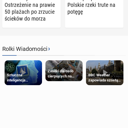
Ostrze­że­nie na prawie
Polskie rzeki trute na
50 plażach po zrzucie
potęgę
ścieków do morza
›
Rolki Wiadomości
Zasiłki dla osób
Sztuczna
BBC Weather
cierpiących na
inteligencja
zapowiada szóstą
schorzenia
próbowała oszukać
falę upałów w
psychiczne
człowieka
Londynie