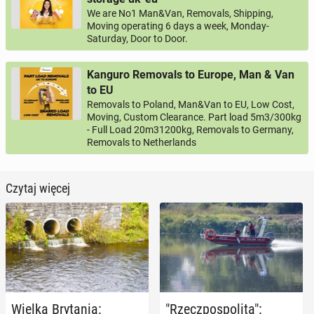
We are No1 Man&Van, Removals, Shipping,
Moving operating 6 days a week, Monday-
Saturday, Door to Door.
Kanguro Removals to Europe, Man & Van
to EU
Removals to Poland, Man&Van to EU, Low Cost,
Moving, Custom Clearance. Part load 5m3/300kg
- Full Load 20m31200kg, Removals to Germany,
Removals to Netherlands
Czytaj więcej
Wielka Bry­ta­nia:
"Rzecz­po­spo­li­ta":