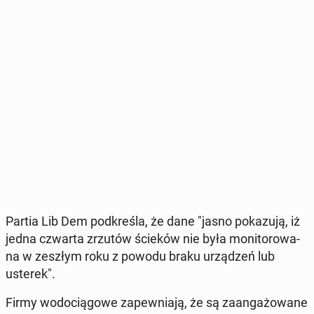
Partia Lib Dem pod­kre­śla, że dane "jasno po­ka­zu­ją, iż
jedna czwarta zrzutów ścieków nie była mo­ni­to­ro­wa­
na w zeszłym roku z powodu braku urzą­dzeń lub
usterek".
Firmy wo­do­cią­go­we za­pew­nia­ją, że są za­an­ga­żo­wa­ne