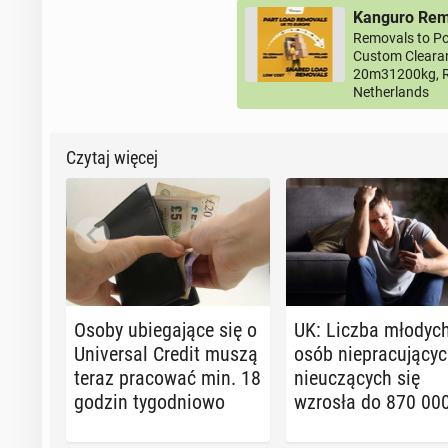
Kanguro Remo
Removals to Po
Custom Clearan
20m31200kg, R
Netherlands
Czytaj więcej
Osoby ubie­ga­ją­ce się o
UK: Liczba młodyc
Uni­ver­sal Credit muszą
osób nie­pra­cu­ją­cyc
teraz pra­co­wać min. 18
nie­uczą­cych się
godzin ty­go­dnio­wo
wzrosła do 870 00