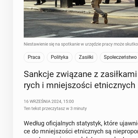
Niestawienie się na spotkanie w urzędzie pracy może skutk
Praca
Polityka
Zasiłki
Społeczeństwo
Sankcje zwią­za­ne z za­sił­ka­m
rych i mniej­szo­ści et­nicz­nych
16 WRZEŚNIA 2024, 15:00
Ten tekst przeczytasz w 3 minuty
Według ofi­cjal­nych sta­ty­styk, które ujaw­ni
ce do mniej­szo­ści et­nicz­nych są nie­pro­por