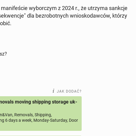
 ma­ni­fe­ście wy­bor­czym z 2024 r., że utrzyma sankcje
­se­kwen­cje" dla bez­ro­bot­nych wnio­sko­daw­ców, którzy
obić.
isz?
JAK DODAĆ?
ovals moving shipping storage uk-
&Van, Removals, Shipping,
ng 6 days a week, Monday-Saturday, Door