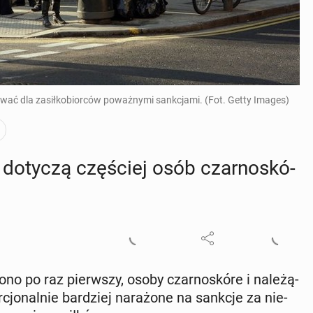
ować dla zasiłkobiorców poważnymi sankcjami. (Fot. Getty Images)
i dotyczą czę­ściej osób czar­no­skó­
o­no po raz pierw­szy, osoby czar­no­skó­re i na­le­żą­
­cjo­nal­nie bar­dziej na­ra­żo­ne na sankcje za nie­