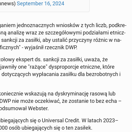
an­news)
Sep­tem­ber 16, 2024
­ga­niem jed­no­znacz­nych wnio­sków z tych liczb, pod­kre­
ną analizę wraz ze szcze­gó­ło­wy­mi po­dzia­ła­mi et­nicz­
e sankcji za zasiłki, aby ustalić przy­czy­ny różnic w na­
cz­nych" - wy­ja­śnił rzecz­nik DWP.
zołowy ekspert ds. sankcji za zasiłki, uważa, że
jaw­ni­ły one "rażące" dys­pro­por­cje et­nicz­ne, które
o­ty­czą­cych wy­pła­ca­nia zasiłku dla bez­ro­bot­nych i
o­niecz­nie wska­zu­ją na dys­kry­mi­na­cję rasową lub
. DWP nie może ocze­ki­wać, że zo­sta­nie to bez echa –
 pod­su­mo­wał Webster.
 ubie­ga­ją­cych się o Uni­ver­sal Credit. W latach 2023–
00 osób ubie­ga­ją­cych się o ten zasiłek.