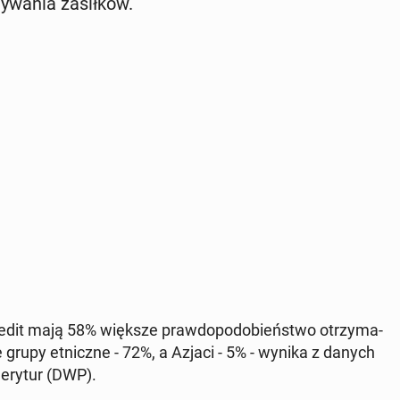
­wa­nia za­sił­ków.
Credit mają 58% większe praw­do­po­do­bień­stwo otrzy­ma­
 grupy et­nicz­ne - 72%, a Azjaci - 5% - wynika z danych
e­ry­tur (DWP).