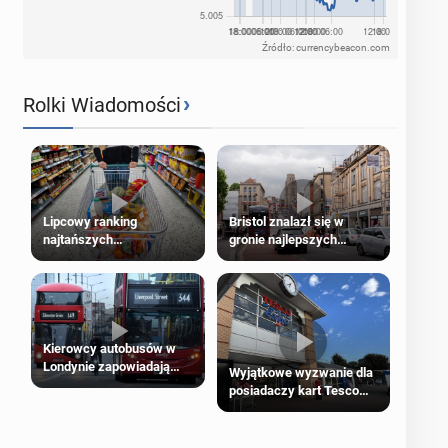
Źródło: currencybeacon.com
›
Rolki Wiadomości
Lipcowy ranking
Bristol znalazł się w
najtańszych
gronie najlepszych
supermarketów
kierunków podróży na
świecie
Kierowcy autobusów w
Londynie zapowiadają
Wyjątkowe wyzwanie dla
strajki
posiadaczy kart Tesco
Clubcard!