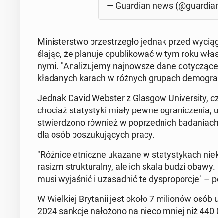
— Gu­ar­dian news (@gu­ar­di
Mi­ni­ster­stwo prze­strze­gło jednak przed wy­cią
śla­jąc, że planuje opu­bli­ko­wać w tym roku włas
ny­mi. "Ana­li­zu­je­my naj­now­sze dane do­ty­czą­c
kła­da­nych karach w różnych grupach de­mo­gra­fi
Jednak David Webster z Glasgow Uni­ver­si­ty, c
chociaż sta­ty­sty­ki miały pewne ogra­ni­cze­nia, u
stwier­dzo­no również w po­przed­nich ba­da­niach d
dla osób po­szu­ku­ją­cych pracy.
"Różnice et­nicz­ne ukazane w sta­ty­sty­kach nie­k
rasizm struk­tu­ral­ny, ale ich skala budzi obawy
musi wy­ja­śnić i uza­sad­nić te dys­pro­por­cje" –
W Wiel­kiej Bry­ta­nii jest około 7 mi­lio­nów osób
2024 sankcje na­ło­żo­no na nieco mniej niż 440 0