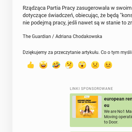
Rzą­dzą­ca Partia Pracy za­su­ge­ro­wa­ła w swoim
do­ty­czą­ce świad­czeń, obie­cu­jąc, że będą "kon
nie podejmą pracy, jeśli nawet są w stanie to zr
The Guardian / Adriana Chodakowska
Dziękujemy za przeczytanie artykułu. Co o tym myśl
LINKI SPONSOROWANE
european rem
eu
We are No1 Man
Moving operati
to Door.