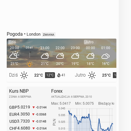
Pogoda
•
London
ZMIANA
Dziś
Jutro
20:00
20:41
21:00
22:00
23:00
00:00
01:00
02:00
21°C
21°C
20°C
19°C
18°C
16°C
16°C
Dziś
Jutro
22°C
25°C
12°C
14°C
41
Kurs NBP
Forex
Z DNIA: 6 SIERPNIA
AKTUALIZACJA:
6 SIERPNIA, 20:10
5.0219
GBP
-0.0144
4.3050
EUR
-0.0068
3.7320
USD
-0.0148
4.6080
CHF
-0.0164