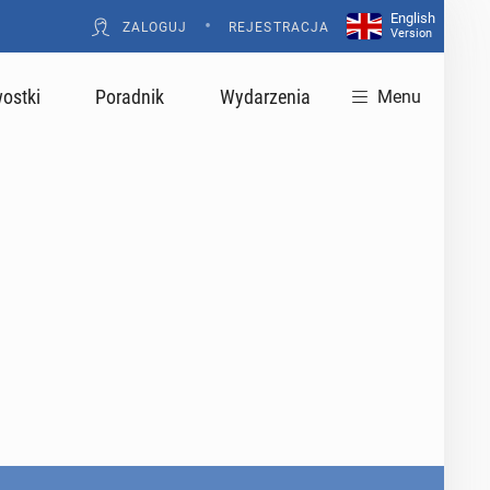
English
•
ZALOGUJ
REJESTRACJA
Version
ostki
Poradnik
Wydarzenia
Menu