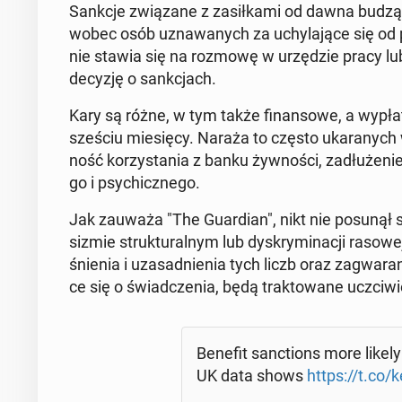
Sankcje zwią­za­ne z za­sił­ka­mi od dawna budzą w 
wobec osób uzna­wa­nych za uchy­la­ją­ce się od pra
nie stawia się na rozmowę w urzę­dzie pracy lu
decyzję o sank­cjach.
Kary są różne, w tym także fi­nan­so­we, a wypł
sześciu mie­się­cy. Naraża to często uka­ra­nych 
ność ko­rzy­sta­nia z banku żyw­no­ści, za­dłu­że­ni
go i psy­chicz­ne­go.
Jak zauważa "The Gu­ar­dian", nikt nie posunął się 
si­zmie struk­tu­ral­nym lub dys­kry­mi­na­cji rasow
śnie­nia i uza­sad­nie­nia tych liczb oraz za­gwa­ran­
ce się o świad­cze­nia, będą trak­to­wa­ne uczci
Benefit sanc­tions more likely f
UK data shows
https://t.co