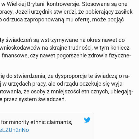
Wiel­kiej Bry­ta­nii kon­tro­wer­sje. Sto­so­wa­ne są one
cy. Jeżeli urzęd­nik stwier­dzi, że po­bie­ra­ją­cy zasiłek
b odrzuca za­pro­po­no­wa­ną mu ofertę, może podjąć
aty świad­czeń są wstrzy­my­wa­ne na okres nawet do
wnio­sko­daw­ców na skrajne trud­no­ści, w tym ko­niecz­
e fi­nan­so­we, czy nawet po­gor­sze­nie zdrowia fi­zycz­ne­
do stwier­dze­nia, że ​​dy­spro­por­cje te świad­czą o ra­
ej w urzę­dach pracy, ale od rządu ocze­ku­je się wy­ja­
to­wa­nia, że ​​osoby z mniej­szo­ści et­nicz­nych, ubie­ga­ją­
­wie przez system świad­czeń.
or mi­no­ri­ty ethnic cla­imants,
/keLZUh2nNo