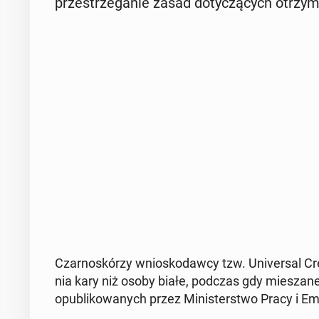
prze­strze­ga­nie zasad do­ty­czą­cych otrzy­my
Czar­no­skó­rzy wnio­sko­daw­cy tzw. Uni­ver­sal 
nia kary niż osoby białe, podczas gdy mie­sza­ne
opu­bli­ko­wa­nych przez Mi­ni­ster­stwo Pracy i Em