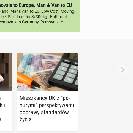
vals to Europe, Man & Van to EU
land, Man&Van to EU, Low Cost, Moving,
ce. Part load 5m3/300kg - Full Load
emovals to Germany, Removals to
h
Miesz­kań­cy UK z "po­
h i
nu­ry­mi" per­spek­ty­wa­mi
poprawy stan­dar­dów
0
życia