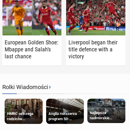
Eu­ro­pean Golden Shoe:
Liv­er­pool began their
Mbappe and Salah's
title defence with a
last chance
victory
›
Rolki Wiadomości
Najlepsze
HMRC ostrzega
Anglia rozszerza
nadmorskie
rodziców
program 50-
miasteczko blisko
pobierających Child
procentowych
Londynu
Benefit. Mogą być
zniżek kolejowych