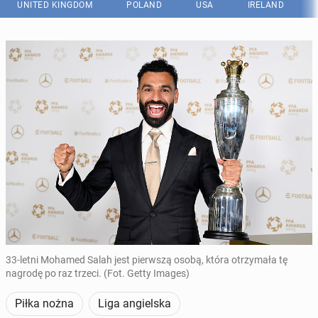
UNITED KINGDOM
POLAND
USA
IRELAND
33-letni Mohamed Salah jest pierwszą osobą, która otrzymała tę
nagrodę po raz trzeci. (Fot. Getty Images)
Piłka nożna
Liga angielska