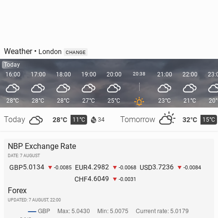
Weather
•
London
CHANGE
Today
16:00
17:00
18:00
19:00
20:00
20:38
21:00
22:00
23:
28°C
28°C
28°C
27°C
25°C
23°C
21°C
20
Today
Tomorrow
28°C
32°C
11°C
15°C
34
NBP Exchange Rate
DATE: 7 AUGUST
5.0134
4.2982
3.7236
GBP
EUR
USD
-0.0085
-0.0068
-0.0084
4.6049
CHF
-0.0031
Forex
UPDATED:
7 AUGUST, 22:00