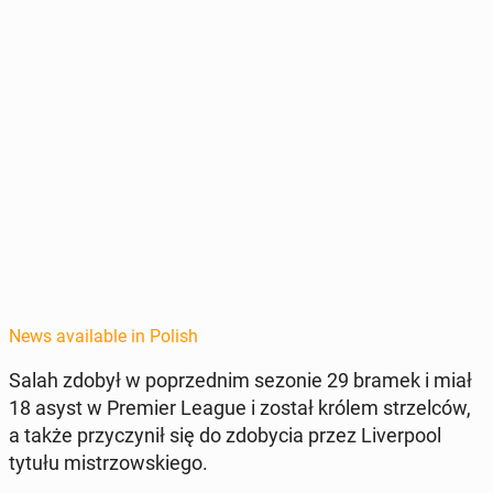
News available in Polish
Salah zdobył w poprzed­nim sezonie 29 bramek i miał
18 asyst w Premier League i został królem strzel­ców,
a także przy­czynił się do zdoby­cia przez Liv­er­pool
tytułu mis­tr­zowskiego.