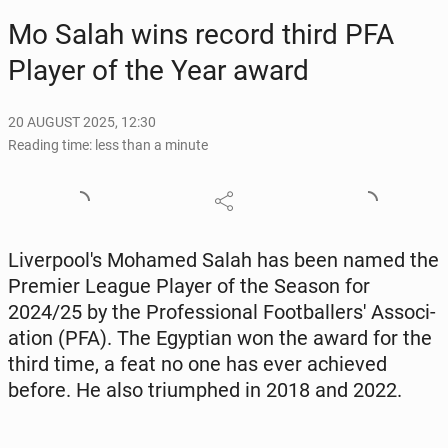
Mo Salah wins record third PFA
Player of the Year award
20 AUGUST 2025, 12:30
Reading time: less than a minute
Liv­er­pool's Mohamed Salah has been named the
Premier League Player of the Season for
2024/25 by the Pro­fes­sion­al Foot­baller­s' As­so­ci­
a­tion (PFA). The Egypt­ian won the award for the
third time, a feat no one has ever achieved
before. He also tri­umphed in 2018 and 2022.