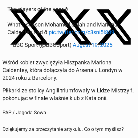
The players of the year ð
What a season Mohamed Salah and Mariona
Caldentey had ð
pic.twitter.com/c3sni5I889
— BBC Sport (@BBC­Sport)
August 19, 2025
Wśród kobiet zwyciężyła Hisz­pan­ka Mariona
Caldentey, która dołączyła do Ar­se­nalu Londyn w
2024 roku z Barcelony.
Piłkar­ki ze stolicy Anglii tri­um­fowały w Lidze Mis­trzyń,
pokonu­jąc w finale właśnie klub z Kat­alonii.
PAP / Jagoda Sowa
Dziękujemy za przeczytanie artykułu. Co o tym myślisz?