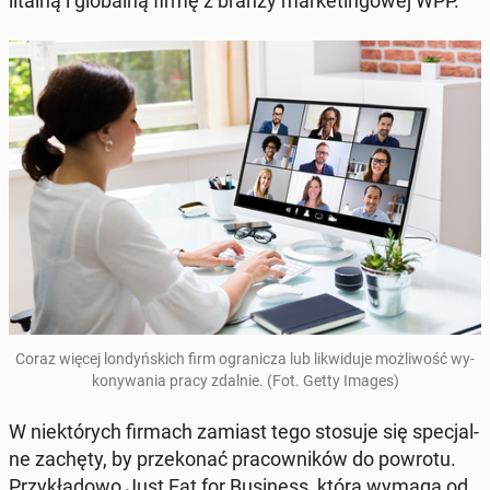
li­tal­ną i glo­bal­ną firmę z branży mar­ke­tin­go­wej WPP.
Coraz więcej lon­dyń­skich firm ogra­ni­cza lub li­kwi­du­je moż­li­wość wy­
ko­ny­wa­nia pracy zdalnie. (Fot. Getty Images)
W nie­któ­rych firmach zamiast tego stosuje się spe­cjal­
ne zachęty, by prze­ko­nać pra­cow­ni­ków do powrotu.
Przy­kła­do­wo Just Eat for Bu­si­ness, która wymaga od