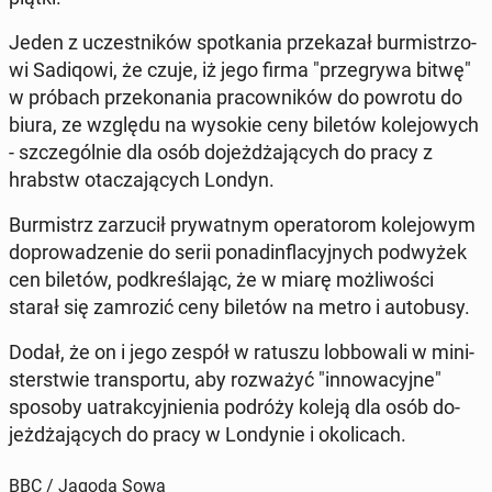
Jeden z uczest­ni­ków spo­tka­nia prze­ka­zał bur­mi­strzo­
wi Sa­di­qo­wi, że czuje, iż jego firma "prze­gry­wa bitwę"
w próbach prze­ko­na­nia pra­cow­ni­ków do powrotu do
biura, ze względu na wysokie ceny biletów ko­le­jo­wych
- szcze­gól­nie dla osób do­jeż­dża­ją­cych do pracy z
hrabstw ota­cza­ją­cych Londyn.
Bur­mistrz za­rzu­cił pry­wat­nym ope­ra­to­rom ko­le­jo­wym
do­pro­wa­dze­nie do serii po­nadin­fla­cyj­nych pod­wy­żek
cen biletów, pod­kre­śla­jąc, że w miarę moż­li­wo­ści
starał się za­mro­zić ceny biletów na metro i au­to­bu­sy.
Dodał, że on i jego zespół w ratuszu lob­bo­wa­li w mi­ni­
ster­stwie trans­por­tu, aby roz­wa­żyć "in­no­wa­cyj­ne"
sposoby uatrak­cyj­nie­nia podróży koleją dla osób do­
jeż­dża­ją­cych do pracy w Lon­dy­nie i oko­li­cach.
BBC / Jagoda Sowa