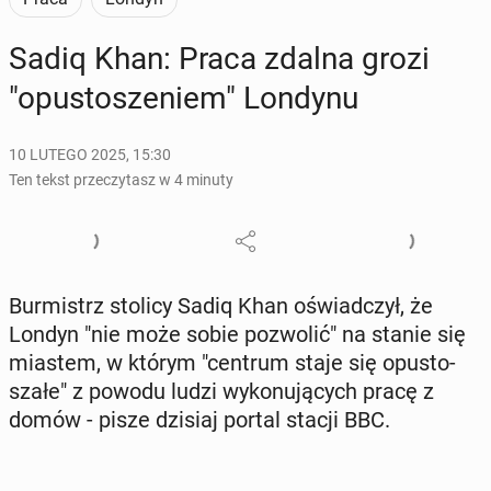
Sadiq Khan: Praca zdalna grozi
"opu­sto­sze­niem" Londynu
10 LUTEGO 2025, 15:30
Ten tekst przeczytasz w 4 minuty
Bur­mistrz stolicy Sadiq Khan oświad­czył, że
Londyn "nie może sobie po­zwo­lić" na stanie się
miastem, w którym "centrum staje się opu­sto­
sza­łe" z powodu ludzi wy­ko­nu­ją­cych pracę z
domów - pisze dzisiaj portal stacji BBC.