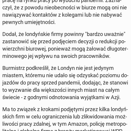
pracę na rynku pracy po wybuchu pan­de­mii. Za­zna­
czył, że z powodu nie­obec­no­ści w biurze mogą oni nie
na­wią­zy­wać kon­tak­tów z ko­le­ga­mi lub nie nabywać
pewnych umie­jęt­no­ści.
Dodał, że lon­dyń­skie firmy powinny "bardzo uważnie"
za­sta­no­wić się przed pod­ję­ciem decyzji o re­duk­cji po­
wierzch­ni biu­ro­wej, po­nie­waż mogą żałować dłu­go­ter­
mi­no­we­go jej wpływu na swoich pra­cow­ni­ków.
Bur­mistrz pod­kre­ślił, że Londyn nie jest jedynym
miastem, któremu nie udało się od­zy­skać poziomu do­
jaz­dów do pracy sprzed pan­de­mii, dodając, że stanowi
to wy­zwa­nie dla więk­szo­ści innych miast na całym
świecie - z godnymi od­no­to­wa­nia wy­jąt­ka­mi w Azji.
Ma to związek z krokami pod­ję­ty­mi przez kilka lon­dyń­
skich firm w celu ogra­ni­cze­nia lub zli­kwi­do­wa­nia moż­
li­wo­ści pracy zdalnej, w tym Amazon, policję me­tro­po­