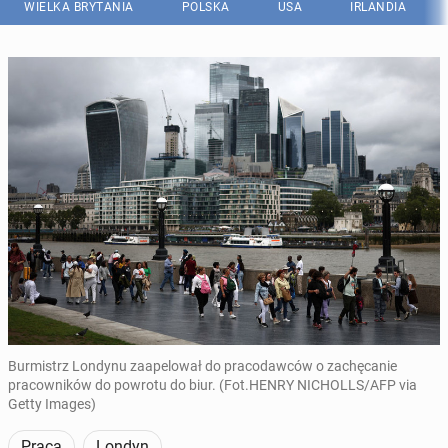
WIELKA BRYTANIA
POLSKA
USA
IRLANDIA
Burmistrz Londynu zaapelował do pracodawców o zachęcanie
pracowników do powrotu do biur. (Fot.HENRY NICHOLLS/AFP via
Getty Images)
Praca
Londyn