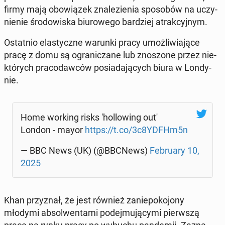
firmy mają obo­wią­zek zna­le­zie­nia spo­so­bów na uczy­
nie­nie śro­do­wi­ska biu­ro­we­go bar­dziej atrak­cyj­nym.
Ostat­nio ela­stycz­ne warunki pracy umoż­li­wia­ją­ce
pracę z domu są ogra­ni­cza­ne lub zno­szo­ne przez nie­
któ­rych pra­co­daw­ców po­sia­da­ją­cych biura w Lon­dy­
nie.
Home working risks 'hol­lo­wing out'
London - mayor
https://t.co/3c8YDFHm5n
— BBC News (UK) (@BBCNews)
Fe­bru­ary 10,
2025
Khan przy­znał, że jest również za­nie­po­ko­jo­ny
młodymi ab­sol­wen­ta­mi po­dej­mu­ją­cy­mi pierw­szą