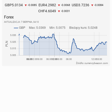
5.0134
4.2982
3.7236
GBP
EUR
USD
-0.0085
-0.0068
-0.0084
4.6049
CHF
-0.0031
Forex
AKTUALIZACJA:
7 SIERPNIA, 04:10
Źródło: currencybeacon.com