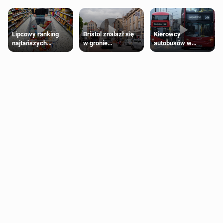
Lipcowy ranking
Bristol znalazł się
Kierowcy
najtańszych
w gronie
autobusów w
supermarketów
najlepszych
Londynie
kierunków podróży
zapowiadają strajki
na świecie