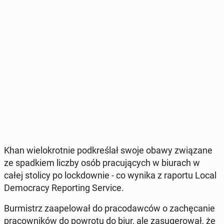
Khan wie­lo­krot­nie pod­kre­ślał swoje obawy zwią­za­ne
ze spad­kiem liczby osób pra­cu­ją­cych w biurach w
całej stolicy po lock­dow­nie - co wynika z raportu Local
De­mo­cra­cy Re­por­ting Service.
Bur­mistrz za­ape­lo­wał do pra­co­daw­ców o za­chę­ca­nie
pra­cow­ni­ków do powrotu do biur, ale za­su­ge­ro­wał, że