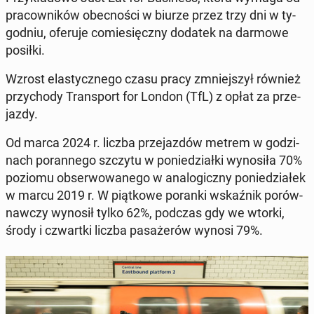
pra­cow­ni­ków obec­no­ści w biurze przez trzy dni w ty­
go­dniu, oferuje co­mie­sięcz­ny dodatek na darmowe
posiłki.
Wzrost ela­stycz­ne­go czasu pracy zmniej­szył również
przy­cho­dy Trans­port for London (TfL) z opłat za prze­
jaz­dy.
Od marca 2024 r. liczba prze­jaz­dów metrem w go­dzi­
nach po­ran­ne­go szczytu w po­nie­dział­ki wy­no­si­ła 70%
poziomu ob­ser­wo­wa­ne­go w ana­lo­gicz­ny po­nie­dzia­łek
w marcu 2019 r. W piąt­ko­we poranki wskaź­nik po­rów­
naw­czy wynosił tylko 62%, podczas gdy we wtorki,
środy i czwart­ki liczba pa­sa­że­rów wynosi 79%.