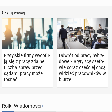
Czytaj więcej
Bry­tyj­skie firmy wy­co­fu­
Odwrót od pracy hy­bry­
ją się z pracy zdalnej.
do­wej? Bry­tyj­scy sze­fo­
Liczba spraw przed
wie coraz czę­ściej chcą
sądami pracy może
widzieć pra­cow­ni­ków w
rosnąć
biurze
›
Rolki Wiadomości