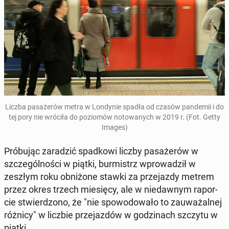
Liczba pa­sa­że­rów metra w Lon­dy­nie spadła od czasów pan­de­mii i do
tej pory nie wróciła do po­zio­mów no­to­wa­nych w 2019 r. (Fot. Getty
Images)
Pró­bu­jąc za­ra­dzić spad­ko­wi liczby pa­sa­że­rów w
szcze­gól­no­ści w piątki, bur­mistrz wpro­wa­dził w
zeszłym roku ob­ni­żo­ne stawki za prze­jaz­dy metrem
przez okres trzech mie­się­cy, ale w nie­daw­nym ra­por­
cie stwier­dzo­no, że "nie spo­wo­do­wa­ło to za­uwa­żal­nej
różnicy" w liczbie prze­jaz­dów w go­dzi­nach szczytu w
piątki.