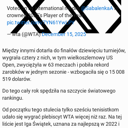
Voted on by in­ter­na­tion­al media,
@Sa­balenkaA
is
crowned 2025's Player of the Year!
pic.twitter.com/7YN61YwLPY
— wta (@WTA)
De­cem­ber 15, 2025
Między innymi dotarła do finałów dziewię­ciu turniejów,
wygrała cztery z nich, w tym wielkos­zle­mowy US
Open, zwyciężyła w 63 meczach i pobiła rekord
zarobków w jednym sezonie - wzbo­gaciła się o 15 008
519 dolarów.
Do tego cały rok spędz­iła na szczy­cie świa­towego
rankingu.
Od początku tego stule­cia tylko sześciu teni­sistkom
udało się wygrać plebis­cyt WTA więcej niż raz. Na tej
liście jest Iga Świątek, uznana za na­jlep­szą w 2022 i