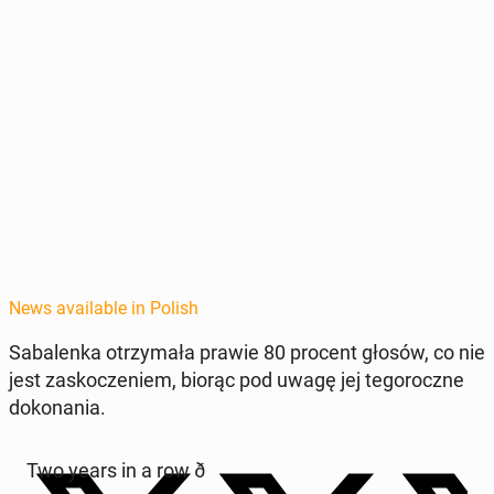
News available in Polish
Sa­balen­ka otrzy­mała prawie 80 procent głosów, co nie
jest za­skocze­niem, biorąc pod uwagę jej tegoroczne
doko­na­nia.
Two years in a row ð