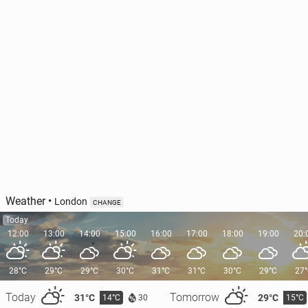
Weather
•
London
CHANGE
Today
12:00
13:00
14:00
15:00
16:00
17:00
18:00
19:00
20:
28°C
29°C
29°C
30°C
31°C
31°C
30°C
29°C
27
Today
Tomorrow
31°C
29°C
14°C
15°C
30