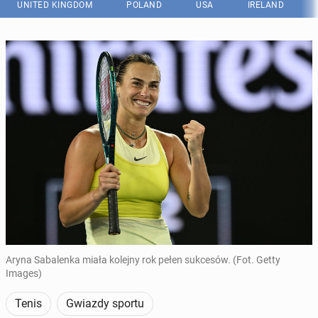
UNITED KINGDOM
POLAND
USA
IRELAND
Aryna Sabalenka miała kolejny rok pełen sukcesów. (Fot. Getty
Images)
Tenis
Gwiazdy sportu