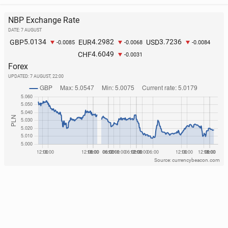
NBP Exchange Rate
DATE: 7 AUGUST
5.0134
4.2982
3.7236
GBP
EUR
USD
-0.0085
-0.0068
-0.0084
4.6049
CHF
-0.0031
Forex
UPDATED:
7 AUGUST, 22:00
Source: currencybeacon.com