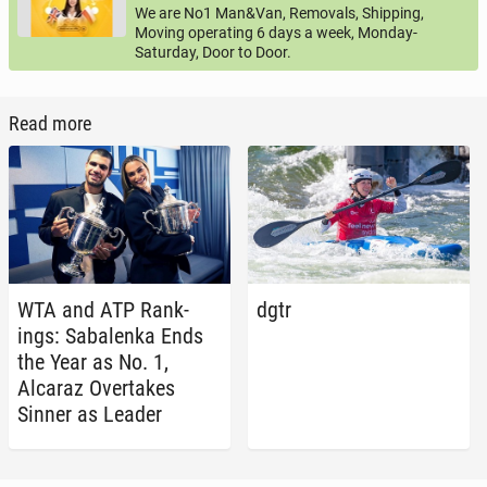
We are No1 Man&Van, Removals, Shipping,
Moving operating 6 days a week, Monday-
Saturday, Door to Door.
Read more
WTA and ATP Rank­
dgtr
ings: Sa­balen­ka Ends
the Year as No. 1,
Alcaraz Over­takes
Sinner as Leader