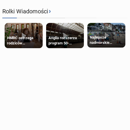
›
Rolki Wiadomości
Najlepsze
HMRC ostrzega
Anglia rozszerza
nadmorskie
rodziców
program 50-
miasteczko blisko
pobierających Child
procentowych
Londynu
Benefit. Mogą być
zniżek kolejowych
zobowiązani do
na 18-latków
zwrotu zasiłku