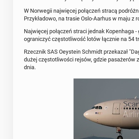
W Nor­wegii na­jwięcej połączeń stracą po­dróżni 
Przykład­owo, na trasie Oslo-Aarhus w maju z r
Na­jwięcej połączeń straci jednak Kopen­haga -
ograniczyć częs­totli­wość lotów łącznie na 54 t
Rzecznik SAS Oeystein Schmidt przekazał "Dag­b
dużej częs­totli­woś­ci rejsów, gdzie pasażeró
dnia.