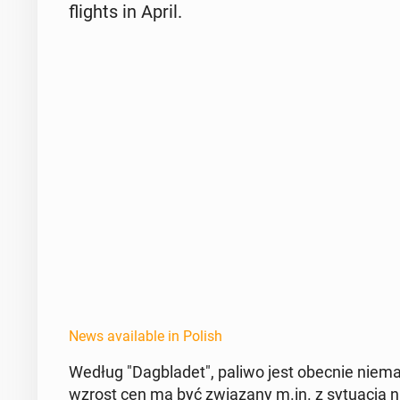
flights in April.
News available in Polish
Według "Dag­bladet", paliwo jest obecnie niema
wzrost cen ma być związany m.in. z sytu­acją 