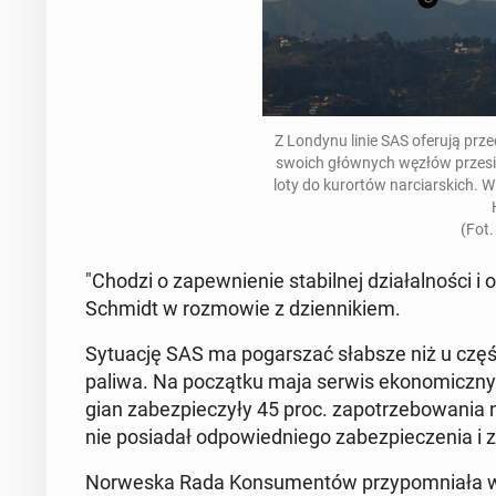
Z Londynu linie SAS oferują prz
swoich głównych węzłów prze­si­
loty do kurortów nar­cia­rs­kich. W
(Fot.
"Chodzi o za­pewnie­nie sta­bil­nej dzi­ałal­noś­c
Schmidt w roz­mowie z dzi­en­nikiem.
Sytu­ację SAS ma pog­a­rszać słabsze niż u czę
paliwa. Na początku maja serwis eko­nom­iczny E2
gian zabez­pieczyły 45 proc. za­potrze­bowa­nia
nie posi­adał odpowied­niego zabez­pieczenia i
Nor­wes­ka Rada Kon­sumen­tów przy­pom­ni­ała 