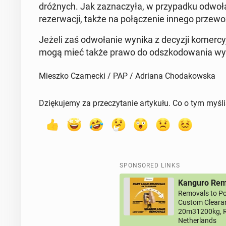
dróżnych. Jak za­z­naczyła, w przy­pad­ku odwoł
rez­erwacji, także na połącze­nie innego prze­woźn
Jeżeli zaś odwołanie wynika z decyzji komer­c
mogą mieć także prawo do odszkodowa­nia wy
Mieszko Czarnecki / PAP / Adriana Chodakowska
Dziękujemy za przeczytanie artykułu. Co o tym myśl
SPONSORED LINKS
Kanguro Remo
Removals to Po
Custom Clearan
20m31200kg, R
Netherlands