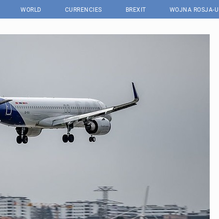
WORLD
CURRENCIES
BREXIT
WOJNA ROSJA-U