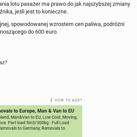
a­nia lotu pasażer ma prawo do jak na­jszyb­szej zmiany
i­ka, jeśli jest to konieczne.
yjnej, spowodowanej wzrostem cen paliwa, po­dróżni
noszącego do 600 euro.
isz?
HOW TO ADD?
vals to Europe, Man & Van to EU
land, Man&Van to EU, Low Cost, Moving,
ce. Part load 5m3/300kg - Full Load
emovals to Germany, Removals to