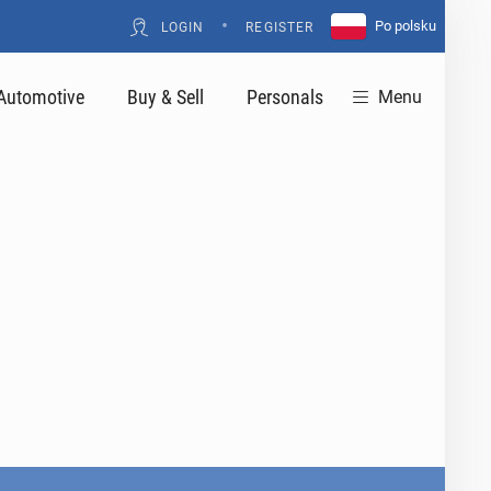
•
Po polsku
LOGIN
REGISTER
Automotive
Buy & Sell
Personals
Menu