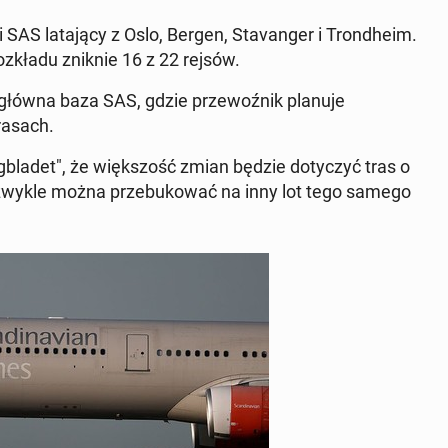
SAS lata­ją­cy z Oslo, Bergen, Sta­vanger i Trond­heim.
ozkładu zniknie 16 z 22 rejsów.
 główna baza SAS, gdzie prze­woźnik planuje
rasach.
ladet", że więk­szość zmian będzie doty­czyć tras o
w zwykle można prze­bukować na inny lot tego samego