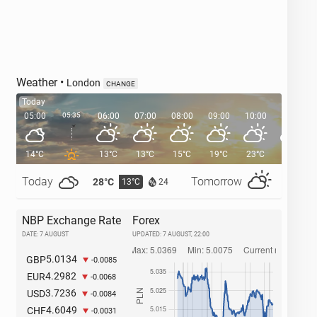
Weather
•
London
CHANGE
Today
05:00
05:35
06:00
07:00
08:00
09:00
10:00
11:00
14°C
13°C
13°C
15°C
19°C
23°C
25°C
Today
Tomorrow
28°C
32°C
13°C
1
24
NBP Exchange Rate
Forex
DATE: 7 AUGUST
UPDATED:
7 AUGUST, 22:00
5.0134
GBP
-0.0085
4.2982
EUR
-0.0068
3.7236
USD
-0.0084
4.6049
CHF
-0.0031