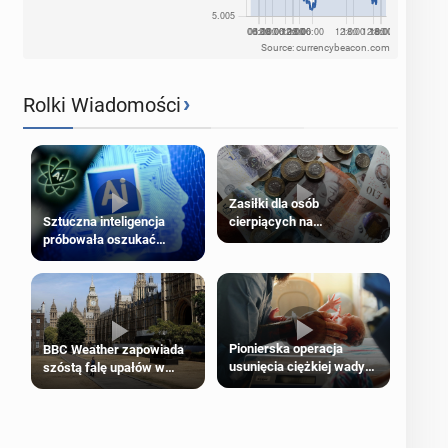
Source: currencybeacon.com
›
Rolki Wiadomości
Zasiłki dla osób
cierpiących na
Sztuczna inteligencja
schorzenia psychiczne
próbowała oszukać
człowieka
Pionierska operacja
BBC Weather zapowiada
usunięcia ciężkiej wady
szóstą falę upałów w
wrodzonej płodu w łonie
Londynie
matki