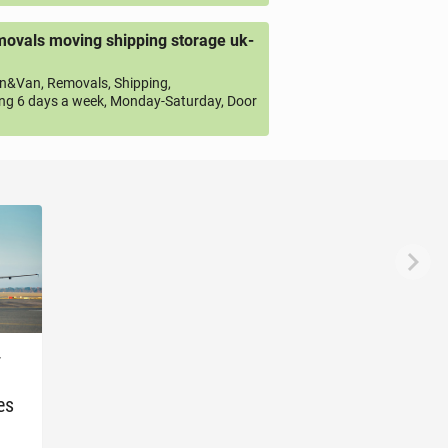
ovals moving shipping storage uk-
&Van, Removals, Shipping,
ng 6 days a week, Monday-Saturday, Door
­
es