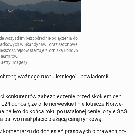
ede wszys­tkim bezpośred­nie połączenia do
ad­kowych w Skan­dy­nawii oraz se­zonowe
ięk­szość rejsów star­tu­je z lot­niska Londyn
Heathrow.
 Getty Images)
i i ochronę ważnego ruchu let­niego" - powiadomił
ści konkuren­tów zabez­piecze­nie przed skokiem cen
4 donosił, że o ile nor­weskie linie lot­nicze Nor­we­
 na paliwo do końca roku po ustalonej cenie, o tyle SAS
 za paliwo miał płacić bieżącą cenę rynkową.
w ko­men­tarzu do doniesień pra­sowych o prawach po­