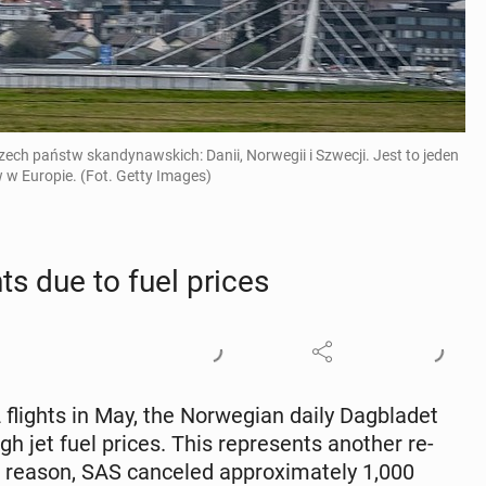
trzech państw skandynawskich: Danii, Norwegii i Szwecji. Jest to jeden
 w Europie. (Fot. Getty Images)
ts due to fuel prices
 flights in May, the Nor­we­gian daily Dag­bladet
gh jet fuel prices. This rep­re­sents another re­
 reason, SAS can­celed ap­prox­i­mate­ly 1,000