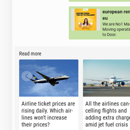
european rem
eu
We are No1 Man
Moving operati
to Door.
Read more
Airline ticket prices are
All the air­lines can
rising daily. Which air­
celling flights and
lines won't in­crease
adding extra charg
their prices?
amid jet fuel crisis