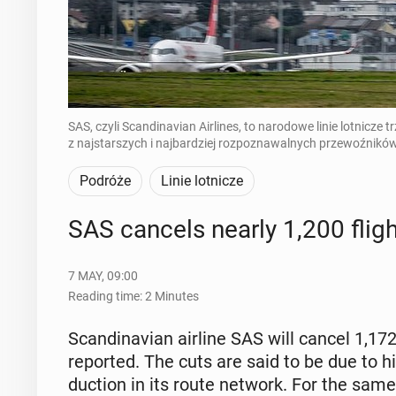
SAS, czyli Scandinavian Airlines, to narodowe linie lotnicze 
z najstarszych i najbardziej rozpoznawalnych przewoźników
Podróże
Linie lotnicze
SAS cancels nearly 1,200 fligh
7 MAY, 09:00
Reading time: 2 Minutes
Scan­di­na­vian airline SAS will cancel 1,172
re­port­ed. The cuts are said to be due to hi
duc­tion in its route network. For the same