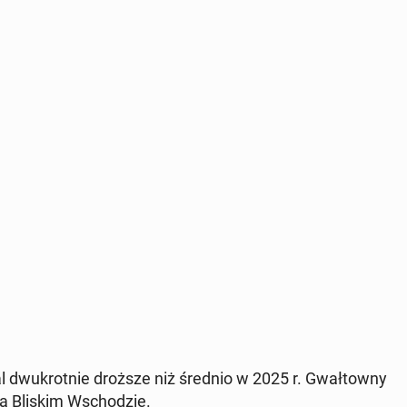
l dwukrot­nie droższe niż średnio w 2025 r. Gwał­towny
na Bliskim Wschodzie.