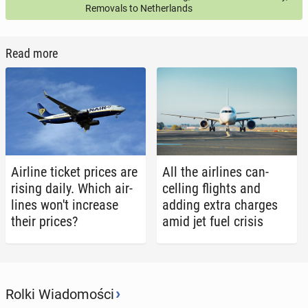
Removals to Netherlands
Read more
Airline ticket prices are
All the air­lines can­
rising daily. Which air­
celling flights and
lines won't in­crease
adding extra charges
their prices?
amid jet fuel crisis
›
Rolki Wiadomości