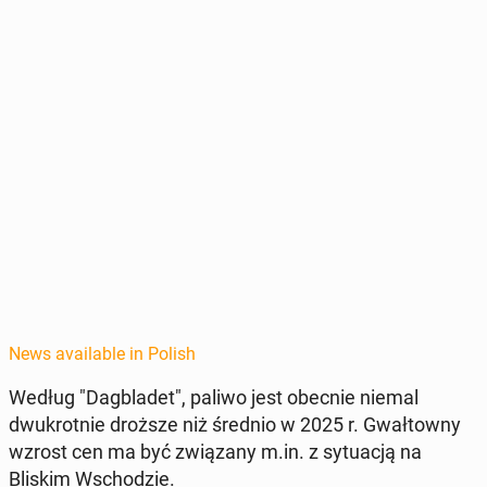
News available in Polish
Według "Dag­bladet", paliwo jest obecnie niemal
dwukrot­nie droższe niż średnio w 2025 r. Gwał­towny
wzrost cen ma być związany m.in. z sytu­acją na
Bliskim Wschodzie.