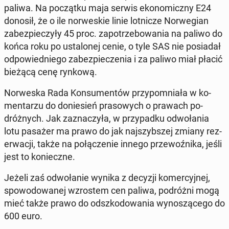
paliwa. Na początku maja serwis eko­nom­iczny E24
donosił, że o ile nor­weskie linie lot­nicze Nor­we­gian
zabez­pieczyły 45 proc. za­potrze­bowa­nia na paliwo do
końca roku po ustalonej cenie, o tyle SAS nie posi­adał
odpowied­niego zabez­pieczenia i za paliwo miał płacić
bieżącą cenę rynkową.
Nor­wes­ka Rada Kon­sumen­tów przy­pom­ni­ała w ko­
men­tarzu do doniesień pra­sowych o prawach po­
dróżnych. Jak za­z­naczyła, w przy­pad­ku odwoła­nia
lotu pasażer ma prawo do jak na­jszyb­szej zmiany rez­
erwacji, także na połącze­nie innego prze­woźni­ka, jeśli
jest to konieczne.
Jeżeli zaś odwołanie wynika z decyzji komer­cyjnej,
spowodowanej wzrostem cen paliwa, po­dróżni mogą
mieć także prawo do odszkodowa­nia wynoszącego do
600 euro.