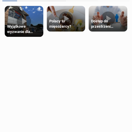
Polacy to
Dostęp do
Wyjątkowe
mięsożercy?
przestrzeni
wyzwanie dla
przeznaczonych
posiadaczy kart
dla jednej płci ma
Tesco Clubcard!
opierać się
wyłącznie na płci
biologicznej