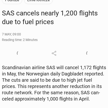
SAS cancels nearly 1,200 flights
due to fuel prices
7 MAY, 09:00
Reading time: 2 Minutes
Scan­di­na­vian airline SAS will cancel 1,172 flights
in May, the Nor­we­gian daily Dag­bladet re­port­ed.
The cuts are said to be due to high jet fuel
prices. This rep­re­sents another re­duc­tion in its
route network. For the same reason, SAS can­
celed ap­prox­i­mate­ly 1,000 flights in April.