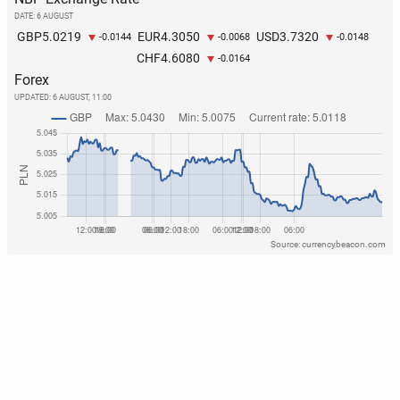
DATE: 6 AUGUST
5.0219
4.3050
3.7320
GBP
EUR
USD
-0.0144
-0.0068
-0.0148
4.6080
CHF
-0.0164
Forex
UPDATED:
6 AUGUST, 11:00
Source: currencybeacon.com