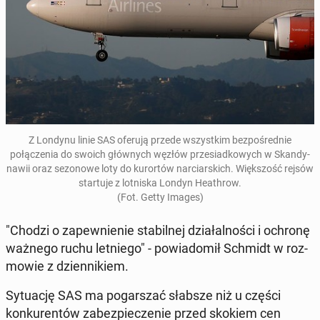
Z Londynu linie SAS oferują przede wszys­tkim bezpośred­nie
połączenia do swoich głównych węzłów prze­si­ad­kowych w Skan­dy­
nawii oraz se­zonowe loty do kurortów nar­cia­rs­kich. Więk­szość rejsów
star­tu­je z lot­niska Londyn Heathrow.
(Fot. Getty Images)
"Chodzi o za­pewnie­nie sta­bil­nej dzi­ałal­noś­ci i ochronę
ważnego ruchu let­niego" - powiadomił Schmidt w roz­
mowie z dzi­en­nikiem.
Sytu­ację SAS ma pog­a­rszać słabsze niż u części
konkuren­tów zabez­piecze­nie przed skokiem cen