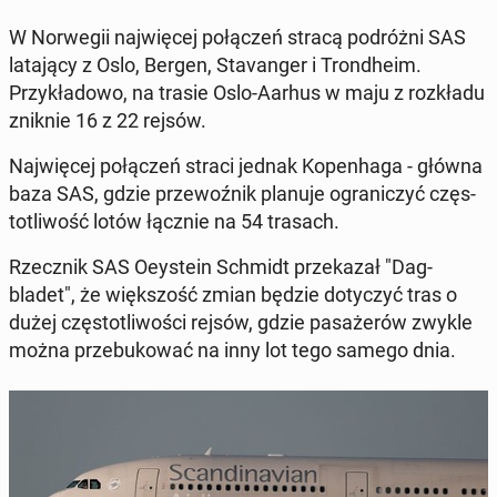
W Nor­wegii na­jwięcej połączeń stracą po­dróżni SAS
lata­ją­cy z Oslo, Bergen, Sta­vanger i Trond­heim.
Przykład­owo, na trasie Oslo-Aarhus w maju z rozkładu
zniknie 16 z 22 rejsów.
Na­jwięcej połączeń straci jednak Kopen­haga - główna
baza SAS, gdzie prze­woźnik planuje ograniczyć częs­
totli­wość lotów łącznie na 54 trasach.
Rzecznik SAS Oeystein Schmidt przekazał "Dag­
bladet", że więk­szość zmian będzie doty­czyć tras o
dużej częs­totli­woś­ci rejsów, gdzie pasażerów zwykle
można prze­bukować na inny lot tego samego dnia.