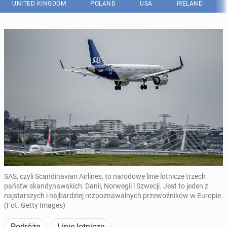
UNITED KINGDOM
POLAND
USA
IRELAND
SAS, czyli Scandinavian Airlines, to narodowe linie lotnicze trzech
państw skandynawskich: Danii, Norwegii i Szwecji. Jest to jeden z
najstarszych i najbardziej rozpoznawalnych przewoźników w Europie.
(Fot. Getty Images)
Podróże
Linie lotnicze