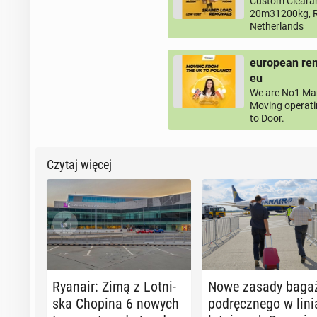
Custom Clearan
20m31200kg, R
Netherlands
european rem
eu
We are No1 Man
Moving operati
to Door.
Czytaj więcej
Ryanair: Zimą z Lot­ni­
Nowe zasady baga
ska Chopina 6 nowych
pod­ręcz­ne­go w lin