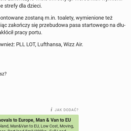
e strefy dla dzieci.
mon­to­wa­ne zostaną m.in. toalety, wy­mie­nio­ne też
ąc za­koń­czy się prze­bu­do­wa pasa star­to­we­go na dłu­
kłó­cił pracy portu.
również: PLL LOT, Lu­fthan­sa, Wizz Air.
isz?
JAK DODAĆ?
vals to Europe, Man & Van to EU
land, Man&Van to EU, Low Cost, Moving,