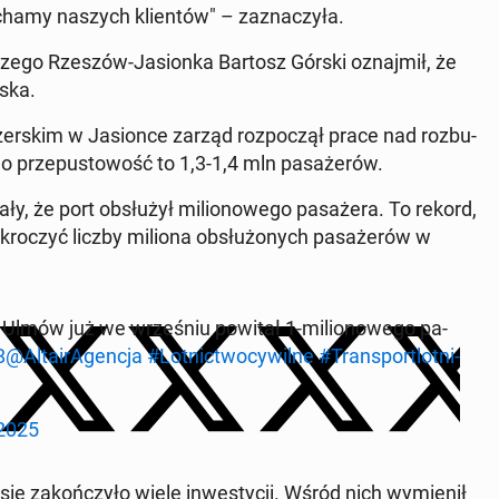
­cha­my naszych klien­tów" – za­zna­czy­ła.
i­cze­go Rzeszów-Ja­sion­ka Bartosz Górski oznaj­mił, że
­ska.
r­skim w Ja­sion­ce zarząd roz­po­czął prace nad roz­bu­
o prze­pu­sto­wość to 1,3-1,4 mln pa­sa­że­rów.
y, że port ob­słu­żył mi­lio­no­we­go pa­sa­że­ra. To rekord,
­kro­czyć liczby miliona ob­słu­żo­nych pa­sa­że­rów w
 Ulmów już we wrze­śniu powitał 1-mi­lio­no­we­go pa­
8
@Al­ta­irA­gen­cja
#Lot­nic­two­cy­wil­ne
#Trans­por­tlot­ni­
 2025
ie za­koń­czy­ło wiele in­we­sty­cji. Wśród nich wy­mie­nił