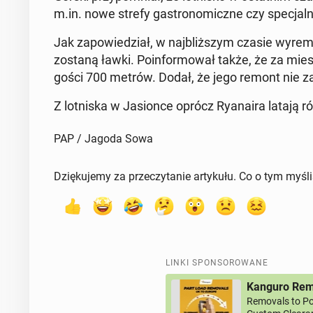
m.in. nowe strefy ga­stro­no­micz­ne czy spe­cjal­n
Jak za­po­wie­dział, w naj­bliż­szym czasie wy­re­
zostaną ławki. Po­in­for­mo­wał także, że za miesi
go­ści 700 metrów. Dodał, że jego remont nie za­
Z lot­ni­ska w Ja­sion­ce oprócz Ry­ana­ira latają 
PAP / Jagoda Sowa
Dziękujemy za przeczytanie artykułu. Co o tym myśl
LINKI SPONSOROWANE
Kanguro Remo
Removals to Po