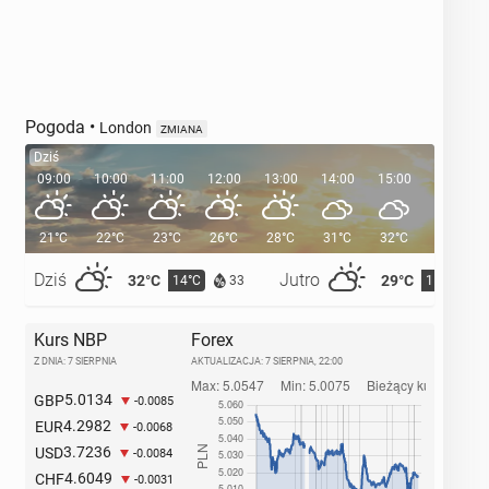
Pogoda
•
London
ZMIANA
Dziś
09:00
10:00
11:00
12:00
13:00
14:00
15:00
16:00
21°C
22°C
23°C
26°C
28°C
31°C
32°C
32°C
Dziś
Jutro
32°C
29°C
14°C
15°C
33
Kurs NBP
Forex
Z DNIA: 7 SIERPNIA
AKTUALIZACJA:
7 SIERPNIA, 22:00
5.0134
GBP
-0.0085
4.2982
EUR
-0.0068
3.7236
USD
-0.0084
4.6049
CHF
-0.0031