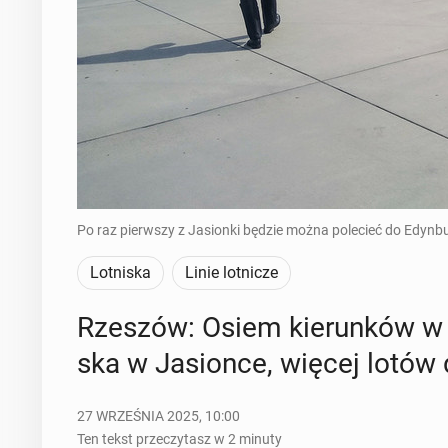
Po raz pierwszy z Jasionki będzie można polecieć do Edynb
Lotniska
Linie lotnicze
Rzeszów: Osiem kie­run­ków w zi
ska w Ja­sion­ce, więcej lotó
27 WRZEŚNIA 2025, 10:00
Ten tekst przeczytasz w 2 minuty