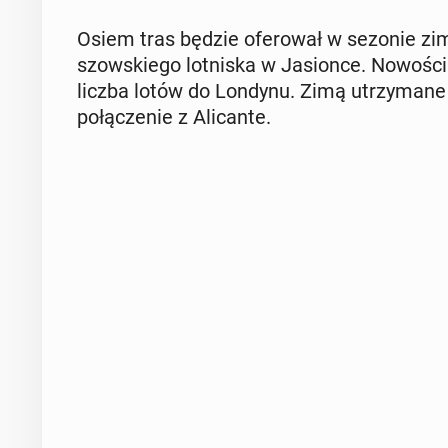
Osiem tras będzie ofe­ro­wał w sezonie zimo
szow­skie­go lot­ni­ska w Ja­sion­ce. No­wo­ś
liczba lotów do Londynu. Zimą utrzy­ma­ne zo
po­łą­cze­nie z Ali­can­te.