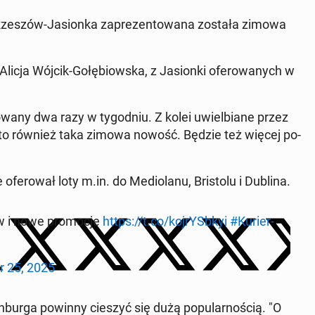
 Rzeszów-Ja­sion­ka za­pre­zen­to­wa­na została zimowa
a Alicja Wójcik-Go­łę­biow­ska, z Ja­sion­ki ofe­ro­wa­nych w
­wa­ny dwa razy w ty­go­dniu. Z kolei uwiel­bia­ne przez
est to również taka zimowa nowość. Będzie też więcej po­
e­ro­wał loty m.in. do Me­dio­la­nu, Bri­sto­lu i Dublina.
ów i nowe pro­mo­cje
https://t.co/koj­rYSb­kyi
#Ku­rier­
r 25, 2025
yn­bur­ga powinny cieszyć się dużą po­pu­lar­no­ścią. "O