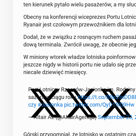
ten kie­ru­nek pytało wielu pa­sa­że­rów, a my słu
Obecny na kon­fe­ren­cji wi­ce­pre­zes Portu Lot­n
Ryanair jest czo­ło­wym prze­woź­ni­kiem dla lot­ni
Dodał, że w związku z ro­sną­cym ruchem pa­sa­że
do­wą ter­mi­na­la. Zwrócił uwagę, że obecnie jeg
W miniony wtorek władze lot­ni­ska po­in­for­mo­wa­ł
jeszcze nigdy w hi­sto­rii portu nie udało się prze
niecałe dzie­więć mie­się­cy.
Port Lot­ni­czy Rzeszów-Ja­sion­ka im. Rodziny
sa­że­ra w ciągu roku.
https://t.co/BReZ­toDD8
czy
#Ja­sion­ka
pic.twitter.com/QyD15lQ9Hw
— Altair AL (@Al­ta­irA­gen­cja)
Sep­tem­ber 23,
Górski przy­po­mniał, że lot­ni­sko w ostat­nim czas