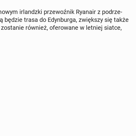
wym ir­landz­ki prze­woź­nik Ryanair z po­drze­
cią będzie trasa do Edyn­bur­ga, zwięk­szy się także
­sta­nie również, ofe­ro­wa­ne w letniej siatce,