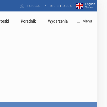
English
•
ZALOGUJ
REJESTRACJA
Version
ostki
Poradnik
Wydarzenia
Menu