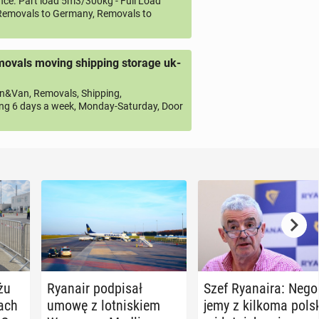
ce. Part load 5m3/300kg - Full Load
emovals to Germany, Removals to
ovals moving shipping storage uk-
&Van, Removals, Shipping,
ng 6 days a week, Monday-Saturday, Door
żu
Ryanair pod­pi­sał
Szef Ry­ana­ira: Ne­go­
iach
umowę z lot­ni­skiem
je­my z kilkoma pol­sk