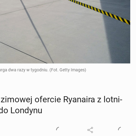
urga dwa razy w tygodniu. (Fot. Getty Images)
mowej ofercie Ry­ana­ira z lot­ni­
w do Londynu