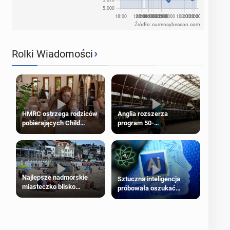
Źródło: currencybeacon.com
›
Rolki Wiadomości
HMRC ostrzega rodziców
Anglia rozszerza
pobierających Child
program 50-
Benefit. Mogą być
procentowych zniżek
zobowiązani do zwrotu
kolejowych na 18-latków
zasiłku
Najlepsze nadmorskie
Sztuczna inteligencja
miasteczko blisko
próbowała oszukać
Londynu
człowieka