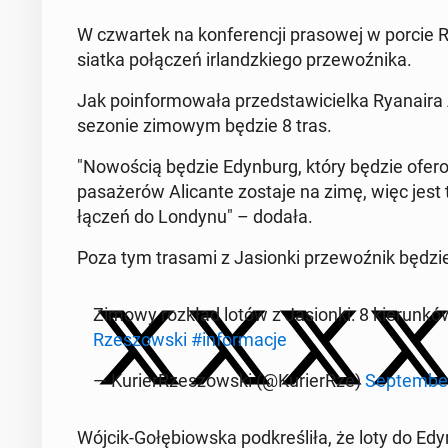
W czwar­tek na kon­fe­ren­cji pra­so­wej w porcie
siatka po­łą­czeń ir­landz­kie­go prze­woź­ni­ka.
Jak po­in­for­mo­wa­ła przed­sta­wi­ciel­ka Ry­ana­ir
sezonie zimowym będzie 8 tras.
"No­wo­ścią będzie Edyn­burg, który będzie ofe­ro
pa­sa­że­rów Ali­can­te zostaje na zimę, więc j
łą­czeń do Londynu" – dodała.
Poza tym trasami z Ja­sion­ki prze­woź­nik będzie of
Zimowy rozkład lotów z Ja­sion­ki: 8 kie­run­k
Rze­szow­ski
#in­for­ma­cje
— Ku­rier­Rze­szow­ski (@Ku­rier­Rze)
Sep­tem­be
Wójcik-Go­łę­biow­ska pod­kre­śli­ła, że loty do Ed