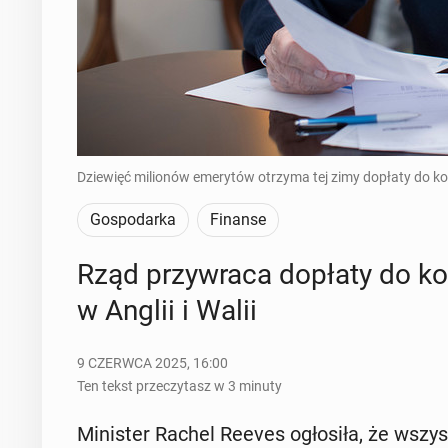
Dziewięć milionów emerytów otrzyma tej zimy dopłaty do k
Gospodarka
Finanse
Rząd przy­wra­ca dopłaty do k
w Anglii i Walii
9 CZERWCA 2025, 16:00
Ten tekst przeczytasz w 3 minuty
Mi­ni­ster Rachel Reeves ogło­si­ła, że wszy