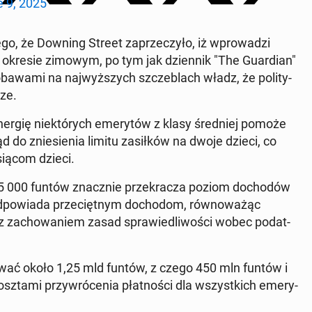
 9, 2025
go, że Downing Street za­prze­czy­ło, iż wpro­wa­dzi
okresie zimowym, po tym jak dzien­nik "The Gu­ar­dian"
wami na naj­wyż­szych szcze­blach władz, że po­li­ty­
ze.
energię nie­któ­rych eme­ry­tów z klasy śred­niej pomoże
 do znie­sie­nia limitu za­sił­ków na dwoje dzieci, co
ąc­om dzieci.
g 35 000 funtów znacz­nie prze­kra­cza poziom do­cho­dów
od­po­wia­da prze­cięt­nym do­cho­dom, rów­no­wa­żąc
z za­cho­wa­niem zasad spra­wie­dli­wo­ści wobec po­dat­
­to­wać około 1,25 mld funtów, z czego 450 mln funtów i
osz­ta­mi przy­wró­ce­nia płat­no­ści dla wszyst­kich eme­ry­