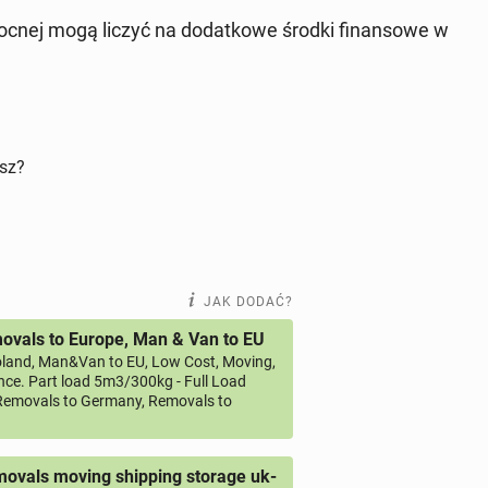
noc­nej mogą liczyć na do­dat­ko­we środki fi­nan­so­we w
isz?
JAK DODAĆ?
vals to Europe, Man & Van to EU
land, Man&Van to EU, Low Cost, Moving,
ce. Part load 5m3/300kg - Full Load
emovals to Germany, Removals to
ovals moving shipping storage uk-