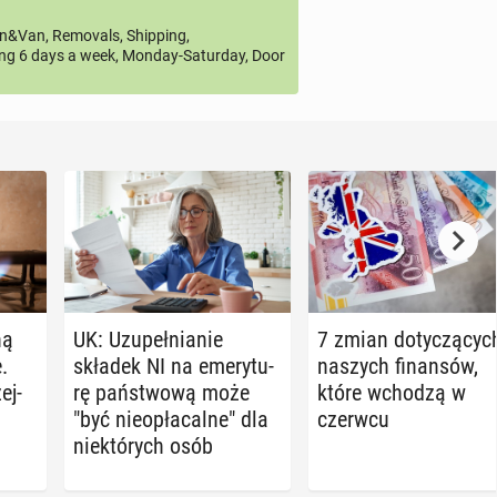
&Van, Removals, Shipping,
ng 6 days a week, Monday-Saturday, Door
ną
UK: Uzu­peł­nia­nie
7 zmian do­ty­czą­cyc
.
składek NI na eme­ry­tu­
naszych fi­nan­sów,
ej­
rę pań­stwo­wą może
które wchodzą w
"być nie­opła­cal­ne" dla
czerwcu
nie­któ­rych osób