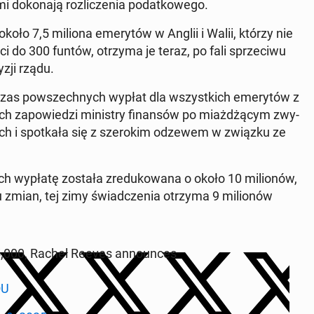
do­ko­na­ją roz­li­cze­nia po­dat­ko­we­go.
około 7,5 miliona eme­ry­tów w Anglii i Walii, którzy nie
ści do 300 funtów, otrzyma je teraz, po fali sprze­ci­wu
yzji rządu.
h­czas po­wszech­nych wypłat dla wszyst­kich eme­ry­tów z
h za­po­wie­dzi mi­ni­stry fi­nan­sów po miaż­dżą­cym zwy­
rach i spo­tka­ła się z sze­ro­kim odzewem w związku ze
ych wypłatę została zre­du­ko­wa­na o około 10 mi­lio­nów,
u zmian, tej zimy świad­cze­nia otrzyma 9 mi­lio­nów
5,000, Rachel Reeves an­no­un­ces
OU