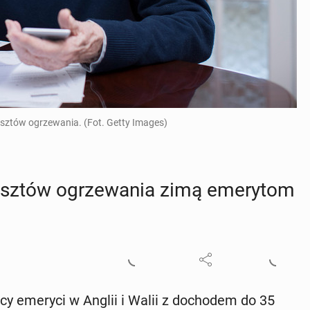
osztów ogrzewania. (Fot. Getty Images)
osztów ogrze­wa­nia zimą eme­ry­tom
scy emeryci w Anglii i Walii z do­cho­dem do 35