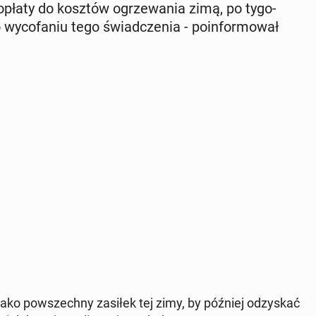
opłaty do kosztów ogrze­wa­nia zimą, po ty­go­
wy­co­fa­niu tego świad­cze­nia - po­in­for­mo­wał
y jako po­wszech­ny zasiłek tej zimy, by później od­zy­skać