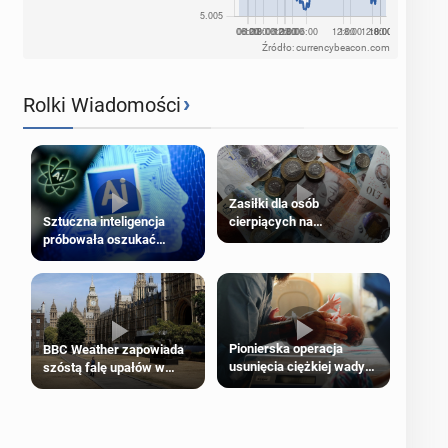
Źródło: currencybeacon.com
›
Rolki Wiadomości
Zasiłki dla osób
cierpiących na
Sztuczna inteligencja
schorzenia psychiczne
próbowała oszukać
człowieka
Pionierska operacja
BBC Weather zapowiada
usunięcia ciężkiej wady
szóstą falę upałów w
wrodzonej płodu w łonie
Londynie
matki