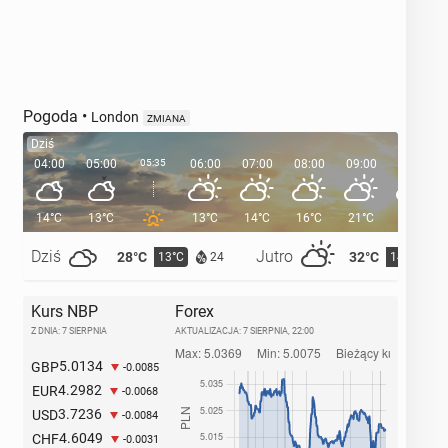
Pogoda
•
London
ZMIANA
Dziś
04:00
05:00
05:35
06:00
07:00
08:00
09:00
10:00
14°C
13°C
13°C
14°C
16°C
21°C
23°C
Dziś
Jutro
28°C
32°C
13°C
14°C
24
Kurs NBP
Forex
Z DNIA: 7 SIERPNIA
AKTUALIZACJA:
7 SIERPNIA, 22:00
5.0134
GBP
-0.0085
4.2982
EUR
-0.0068
3.7236
USD
-0.0084
4.6049
CHF
-0.0031