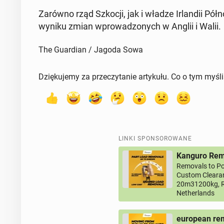
Zarówno rząd Szkocji, jak i władze Ir­lan­dii Pół­
wyniku zmian wpro­wa­dzo­nych w Anglii i Walii.
The Guardian / Jagoda Sowa
Dziękujemy za przeczytanie artykułu. Co o tym myśl
LINKI SPONSOROWANE
Kanguro Remo
Removals to Po
Custom Clearan
20m31200kg, R
Netherlands
european rem