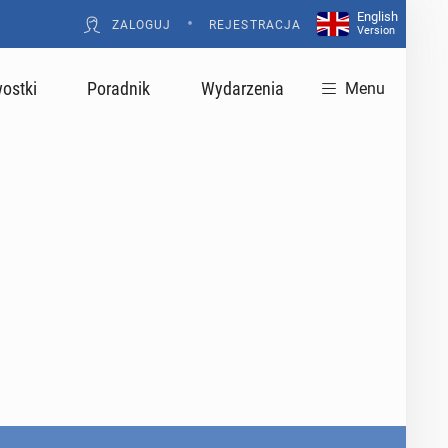
English
•
ZALOGUJ
REJESTRACJA
Version
ostki
Poradnik
Wydarzenia
Menu