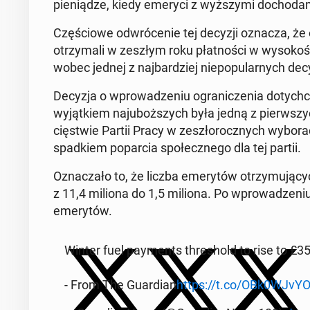
pie­nią­dze, kiedy emeryci z wyż­szy­mi do­cho­da­mi 
Czę­ścio­we od­wró­ce­nie tej decyzji oznacza, że 
otrzy­ma­li w zeszłym roku płat­no­ści w wy­so­ko­
wobec jednej z naj­bar­dziej nie­po­pu­lar­nych dec
Decyzja o wpro­wa­dze­niu ogra­ni­cze­nia do­tyc
wy­jąt­kiem naj­uboż­szych była jedną z pierw­szyc
cię­stwie Partii Pracy w ze­szło­rocz­nych wy­bo­
spad­kiem po­par­cia spo­łecz­ne­go dla tej partii.
Ozna­cza­ło to, że liczba eme­ry­tów otrzy­mu­ją­c
z 11,4 miliona do 1,5 miliona. Po wpro­wa­dze­ni
eme­ry­tów.
Winter fuel pay­ments thre­shold to rise to £3
- From The Gu­ar­dian
https://t.co/OBk0WJvY