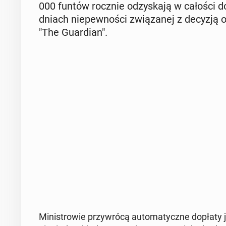
000 funtów rocznie od­zy­ska­ją w całości d
dniach nie­pew­no­ści zwią­za­nej z decyzją o 
"The Gu­ar­dian".
Mi­ni­stro­wie przy­wró­cą au­to­ma­tycz­ne dopłat