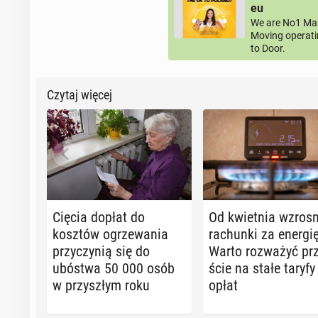
eu
We are No1 Man
Moving operati
to Door.
Czytaj więcej
Cięcia dopłat do
Od kwiet­nia wzros
kosztów ogrze­wa­nia
ra­chun­ki za energię
przy­czy­nią się do
Warto roz­wa­żyć prz
ubóstwa 50 000 osób
ście na stałe taryfy
w przy­szłym roku
opłat