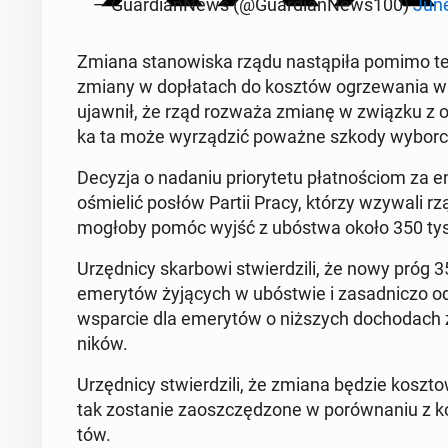
— Gu­ar­dian­News (@Gu­ar­dian­News100)
June
Zmiana sta­no­wi­ska rządu na­stą­pi­ła pomimo te
zmiany w do­pła­tach do kosztów ogrze­wa­nia w 
ujawnił, że rząd rozważa zmianę w związku z oba
ka ta może wy­rzą­dzić poważne szkody wy­bor­c
Decyzja o nadaniu prio­ry­te­tu płat­no­ściom za 
ośmie­lić posłów Partii Pracy, którzy wzywali rząd
mogłoby pomóc wyjść z ubóstwa około 350 ty­si
Urzęd­ni­cy skar­bo­wi stwier­dzi­li, że nowy pró
eme­ry­tów ży­ją­cych w ubó­stwie i za­sad­ni­czo 
wspar­cie dla eme­ry­tów o niż­szych do­cho­dach 
ni­ków.
Urzęd­ni­cy stwier­dzi­li, że zmiana będzie kosz
tak zo­sta­nie za­osz­czę­dzo­ne w po­rów­na­niu z k
tów.