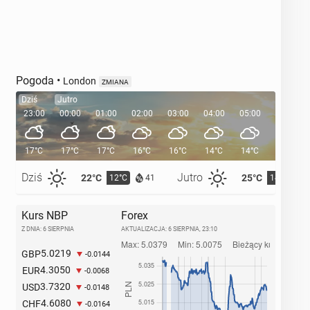
Pogoda
•
London
ZMIANA
Dziś
Jutro
23:00
00:00
01:00
02:00
03:00
04:00
05:00
05:33
17°C
17°C
17°C
16°C
16°C
14°C
14°C
Dziś
Jutro
22°C
25°C
12°C
14°C
41
Kurs NBP
Forex
Z DNIA: 6 SIERPNIA
AKTUALIZACJA:
6 SIERPNIA, 23:10
5.0219
GBP
-0.0144
4.3050
EUR
-0.0068
3.7320
USD
-0.0148
4.6080
CHF
-0.0164