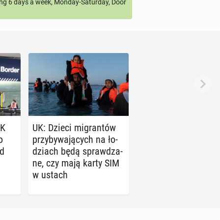
ng 6 days a week, Monday-Saturday, Door
UK
UK: Dzieci mi­gran­tów
o
przy­by­wa­ją­cych na ło­
od
dziach będą spraw­dza­
ne, czy mają karty SIM
w ustach