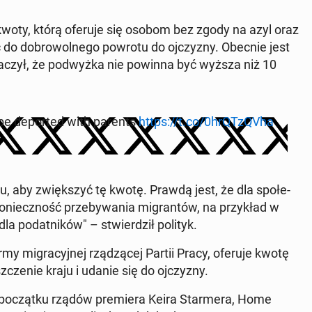
ia kwoty, którą oferuje się osobom bez zgody na azyl oraz
 do do­bro­wol­ne­go powrotu do oj­czy­zny. Obecnie jest
na­czył, że pod­wyż­ka nie powinna być wyższa niż 10
be de­por­ted with parents
https://t.co/0hrQT­zQVha
­żu, aby zwięk­szyć tę kwotę. Prawdą jest, że dla spo­łe­
o­niecz­ność prze­by­wa­nia mi­gran­tów, na przy­kład w
a po­dat­ni­ków" – stwier­dził polityk.
 mi­gra­cyj­nej rzą­dzą­cej Partii Pracy, oferuje kwotę
cze­nie kraju i udanie się do oj­czy­zny.
i po­cząt­ku rządów pre­mie­ra Keira Star­me­ra, Home