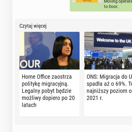
Moving operati
to Door.
Czytaj więcej
Home Office za­ostrza
ONS: Mi­gra­cja do 
po­li­ty­kę mi­gra­cyj­ną.
spadła aż o 69%. T
Legalny pobyt będzie
naj­niż­szy poziom 
możliwy dopiero po 20
2021 r.
latach