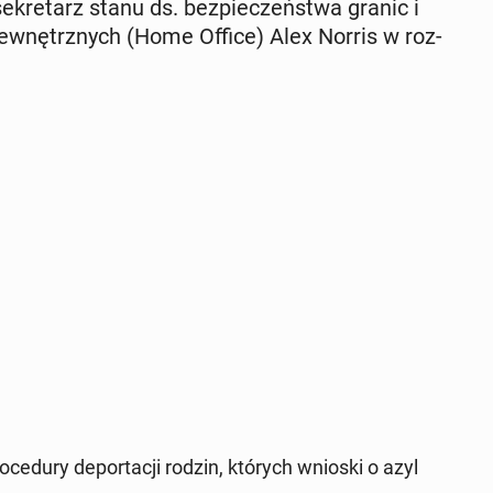
 se­kre­tarz stanu ds. bez­pie­czeń­stwa granic i
 we­wnętrz­nych (Home Office) Alex Norris w roz­
o­ce­du­ry de­por­ta­cji rodzin, których wnioski o azyl