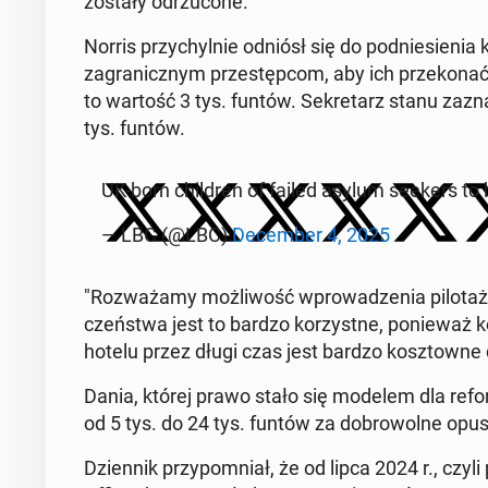
zostały od­rzu­co­ne.
Norris przy­chyl­nie odniósł się do pod­nie­sie­n
za­gra­nicz­nym prze­stęp­com, aby ich prze­ko­nać
to wartość 3 tys. funtów. Se­kre­tarz stanu za­z
tys. funtów.
UK-born chil­dren of failed asylum seekers to 
— LBC (@LBC)
De­cem­ber 4, 2025
"Roz­wa­ża­my moż­li­wość wpro­wa­dze­nia pi­lo­ta
czeń­stwa jest to bardzo ko­rzyst­ne, po­nie­waż k
hotelu przez długi czas jest bardzo kosz­tow­ne dl
Dania, której prawo stało się modelem dla reformy
od 5 tys. do 24 tys. funtów za do­bro­wol­ne opusz­
Dzien­nik przy­po­mniał, że od lipca 2024 r., czyl