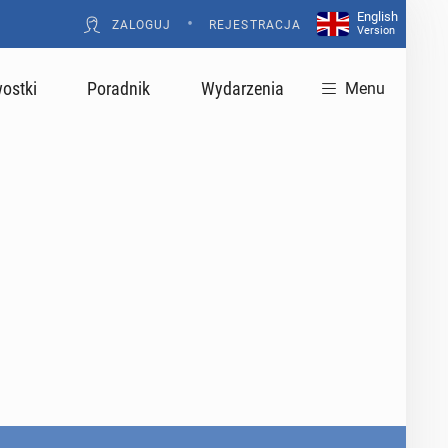
English
•
ZALOGUJ
REJESTRACJA
Version
ostki
Poradnik
Wydarzenia
Menu