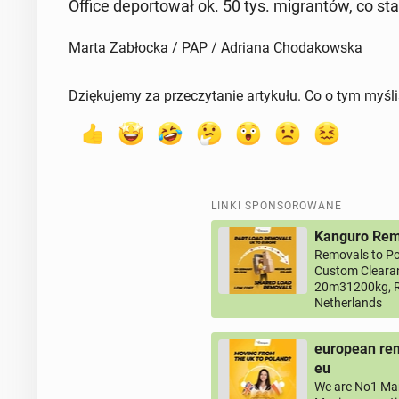
Office de­por­to­wał ok. 50 tys. mi­gran­tów, co s
Marta Zabłocka / PAP / Adriana Chodakowska
Dziękujemy za przeczytanie artykułu. Co o tym myśl
LINKI SPONSOROWANE
Kanguro Remo
Removals to Po
Custom Clearan
20m31200kg, R
Netherlands
european rem
eu
We are No1 Man