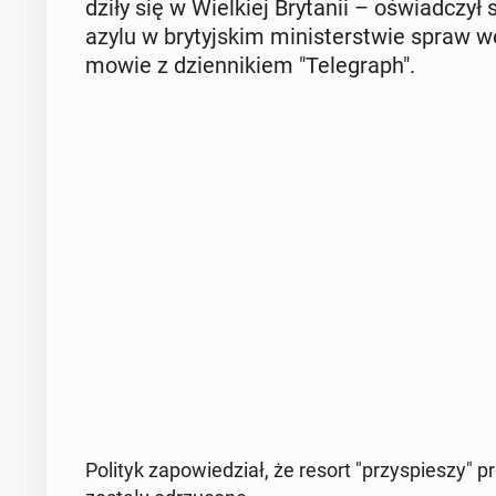
dzi­ły się w Wiel­kiej Bry­ta­nii – oświad­czył
azylu w bry­tyj­skim mi­ni­ster­stwie spraw
mo­wie z dzien­ni­kiem "Te­le­graph".
Polityk za­po­wie­dział, że resort "przy­spie­szy" pr