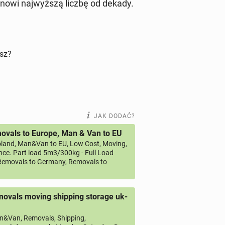
tanowi naj­wyż­szą liczbę od dekady.
isz?
JAK DODAĆ?
vals to Europe, Man & Van to EU
land, Man&Van to EU, Low Cost, Moving,
ce. Part load 5m3/300kg - Full Load
emovals to Germany, Removals to
ovals moving shipping storage uk-
&Van, Removals, Shipping,