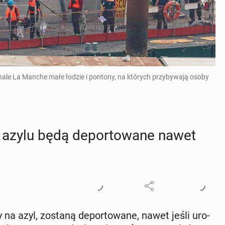
anale La Manche małe łodzie i pontony, na których przybywają osoby
 azylu będą de­por­to­wa­ne nawet
 na azyl, zostaną de­por­to­wa­ne, nawet jeśli uro­