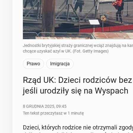
Jednostki brytyjskiej straży granicznej wciąż znajdują na k
chcące uzyskać azyl w UK. (Fot. Getty Images)
Prawo
Imigracja
Rząd UK: Dzieci ro­dzi­ców bez
jeśli uro­dzi­ły się na Wyspach
8 GRUDNIA 2025, 09:45
Ten tekst przeczytasz w 1 minutę
Dzieci, których rodzice nie otrzy­ma­li zgody