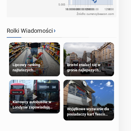
Źródło: currencybeacon.com
›
Rolki Wiadomości
Lipcowy ranking
Bristol znalazł się w
najtańszych
gronie najlepszych
supermarketów
kierunków podróży na
świecie
Kierowcy autobusów w
Londynie zapowiadają
Wyjątkowe wyzwanie dla
strajki
posiadaczy kart Tesco
Clubcard!