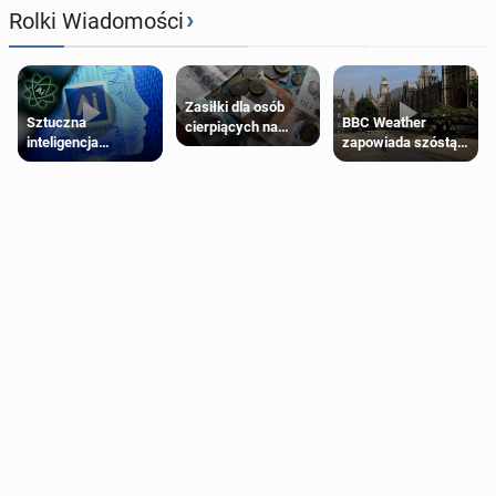
›
Rolki Wiadomości
Zasiłki dla osób
Sztuczna
BBC Weather
cierpiących na
inteligencja
zapowiada szóstą
schorzenia
próbowała oszukać
falę upałów w
psychiczne
człowieka
Londynie