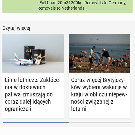
- Full Load 20m31200kg, Removals to Germany,
Removals to Netherlands
Czytaj więcej
Linie lot­ni­cze: Za­kłó­ce­
Coraz więcej Bry­tyj­czy­
nia w do­sta­wach
ków wybiera wakacje w
paliwa zmu­sza­ją do
kraju w obliczu nie­pew­
coraz dalej idących
no­ści zwią­za­nej z
ogra­ni­czeń
lotami