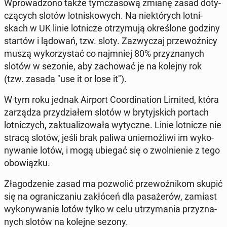
Wpro­wa­dzo­no także tym­cza­so­wą zmianę zasad do­ty­
czą­cych slotów lot­ni­sko­wych. Na nie­któ­rych lot­ni­
skach w UK linie lot­ni­cze otrzy­mu­ją okre­ślo­ne godziny
startów i lądowań, tzw. sloty. Za­zwy­czaj prze­woź­ni­cy
muszą wy­ko­rzy­stać co naj­mniej 80% przy­zna­nych
slotów w sezonie, aby za­cho­wać je na kolejny rok
(tzw. zasada "use it or lose it").
W tym roku jednak Airport Co­or­di­na­tion Limited, która
za­rzą­dza przy­dzia­łem slotów w bry­tyj­skich portach
lot­ni­czych, zak­tu­ali­zo­wa­ła wy­tycz­ne. Linie lot­ni­cze nie
stracą slotów, jeśli brak paliwa unie­moż­li­wi im wy­ko­
ny­wa­nie lotów, i mogą ubiegać się o zwol­nie­nie z tego
obo­wiąz­ku.
Zła­go­dze­nie zasad ma po­zwo­lić prze­woź­ni­kom skupić
się na ogra­ni­cza­niu za­kłó­ceń dla pa­sa­że­rów, zamiast
wy­ko­ny­wa­nia lotów tylko w celu utrzy­ma­nia przy­zna­
nych slotów na kolejne sezony.