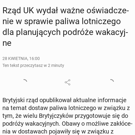
Rząd UK wydał ważne oświad­cze­
nie w sprawie paliwa lot­ni­cze­go
dla pla­nu­ją­cych podróże wa­ka­cyj­
ne
28 KWIETNIA, 16:00
Ten tekst przeczytasz w 2 minuty
Bry­tyj­ski rząd opu­bli­ko­wał ak­tu­al­ne in­for­ma­cje
na temat dostaw paliwa lot­ni­cze­go w związku z
tym, że wielu Bry­tyj­czy­ków przy­go­to­wu­je się do
podróży wa­ka­cyj­nych. Obawy o możliwe za­kłó­ce­
nia w do­sta­wach po­ja­wi­ły się w związku z