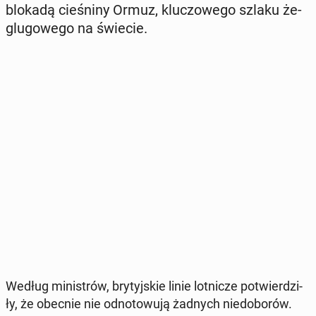
blokadą cie­śni­ny Ormuz, klu­czo­we­go szlaku że­
glu­go­we­go na świecie.
Według mi­ni­strów, bry­tyj­skie linie lot­ni­cze po­twier­dzi­
ły, że obecnie nie od­no­to­wu­ją żadnych nie­do­bo­rów.