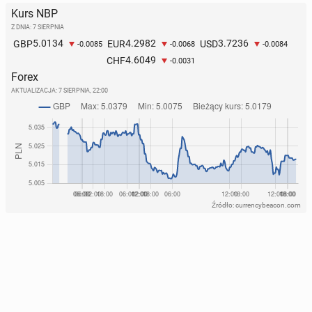
Kurs NBP
Z DNIA: 7 SIERPNIA
5.0134
4.2982
3.7236
GBP
EUR
USD
-0.0085
-0.0068
-0.0084
4.6049
CHF
-0.0031
Forex
AKTUALIZACJA:
7 SIERPNIA, 22:00
Źródło: currencybeacon.com