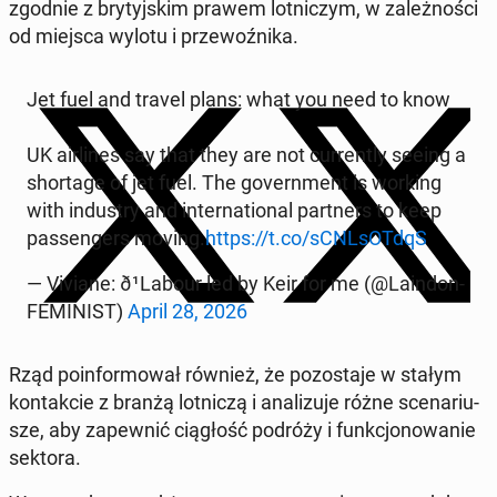
zgodnie z bry­tyj­skim prawem lot­ni­czym, w za­leż­no­ści
od miejsca wylotu i prze­woź­ni­ka.
Jet fuel and travel plans: what you need to know
UK air­li­nes say that they are not cur­ren­tly seeing a
shor­ta­ge of jet fuel. The go­vern­ment is working
with in­du­stry and in­ter­na­tio­nal part­ners to keep
pas­sen­gers moving.
https://t.co/sCNL­sOT­dqS
— Viviane: ð¹La­bo­ur led by Keir for me (@La­in­don­
FE­MI­NIST)
April 28, 2026
Rząd po­in­for­mo­wał również, że po­zo­sta­je w stałym
kon­tak­cie z branżą lot­ni­czą i ana­li­zu­je różne sce­na­riu­
sze, aby za­pew­nić cią­głość podróży i funk­cjo­no­wa­nie
sektora.