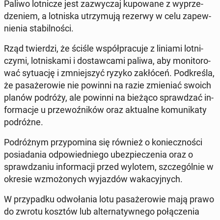
Paliwo lot­ni­cze jest za­zwy­czaj ku­po­wa­ne z wy­prze­
dze­niem, a lot­ni­ska utrzy­mu­ją rezerwy w celu za­pew­
nie­nia sta­bil­no­ści.
Rząd twier­dzi, że ściśle współ­pra­cu­je z liniami lot­ni­
czy­mi, lot­ni­ska­mi i do­staw­ca­mi paliwa, aby mo­ni­to­ro­
wać sy­tu­ację i zmniej­szyć ryzyko za­kłó­ceń. Pod­kre­śla,
że pa­sa­że­ro­wie nie powinni na razie zmie­niać swoich
planów podróży, ale powinni na bieżąco spraw­dzać in­
for­ma­cje u prze­woź­ni­ków oraz ak­tu­al­ne ko­mu­ni­ka­ty
po­dróż­ne.
Po­dróż­nym przy­po­mi­na się również o ko­niecz­no­ści
po­sia­da­nia od­po­wied­nie­go ubez­pie­cze­nia oraz o
spraw­dza­niu in­for­ma­cji przed wylotem, szcze­gól­nie w
okresie wzmo­żo­nych wy­jaz­dów wa­ka­cyj­nych.
W przy­pad­ku od­wo­ła­nia lotu pa­sa­że­ro­wie mają prawo
do zwrotu kosztów lub al­ter­na­tyw­ne­go po­łą­cze­nia