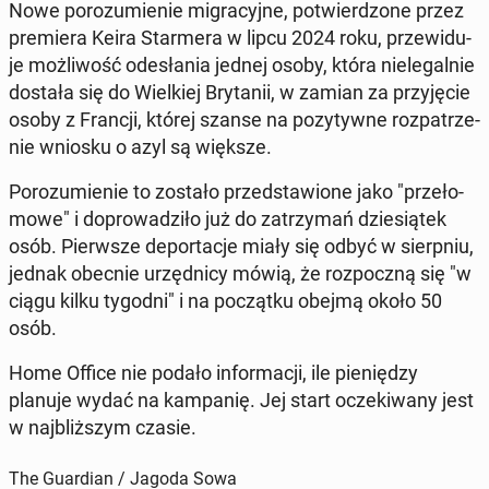
Nowe po­ro­zu­mie­nie mi­gra­cyj­ne, po­twier­dzo­ne przez
pre­mie­ra Keira Star­me­ra w lipcu 2024 roku, prze­wi­du­
je moż­li­wość ode­sła­nia jednej osoby, która nie­le­gal­nie
dostała się do Wiel­kiej Bry­ta­nii, w zamian za przy­ję­cie
osoby z Francji, której szanse na po­zy­tyw­ne roz­pa­trze­
nie wniosku o azyl są większe.
Po­ro­zu­mie­nie to zostało przed­sta­wio­ne jako "prze­ło­
mo­we" i do­pro­wa­dzi­ło już do za­trzy­mań dzie­sią­tek
osób. Pierw­sze de­por­ta­cje miały się odbyć w sierp­niu,
jednak obecnie urzęd­ni­cy mówią, że roz­pocz­ną się "w
ciągu kilku tygodni" i na po­cząt­ku obejmą około 50
osób.
Home Office nie podało in­for­ma­cji, ile pie­nię­dzy
planuje wydać na kam­pa­nię. Jej start ocze­ki­wa­ny jest
w naj­bliż­szym czasie.
The Guardian / Jagoda Sowa