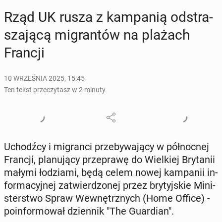
Rząd UK rusza z kam­pa­nią od­stra­
sza­ją­cą mi­gran­tów na plażach
Francji
10 WRZEŚNIA 2025, 15:45
Ten tekst przeczytasz w 2 minuty
Uchodź­cy i mi­gran­ci prze­by­wa­ją­cy w pół­noc­nej
Francji, pla­nu­ją­cy prze­pra­wę do Wiel­kiej Bry­ta­nii
małymi ło­dzia­mi, będą celem nowej kam­pa­nii in­
for­ma­cyj­nej za­twier­dzo­nej przez bry­tyj­skie Mi­ni­
ster­stwo Spraw We­wnętrz­nych (Home Office) -
po­in­for­mo­wał dzien­nik "The Gu­ar­dian".