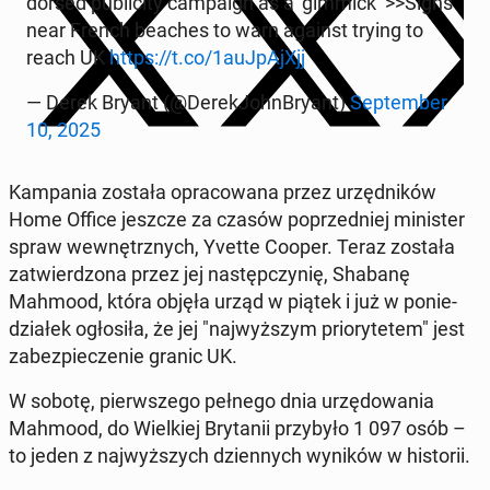
dor­sed pu­bli­ci­ty cam­pa­ign as a ‘gimmick’ >>Signs
near French beaches to warn against trying to
reach UK
https://t.co/1auJ­pA­jXjj
— Derek Bryant (@De­re­kJohn­Bry­ant)
Sep­tem­ber
10, 2025
Kam­pa­nia została opra­co­wa­na przez urzęd­ni­ków
Home Office jeszcze za czasów po­przed­niej mi­ni­ster
spraw we­wnętrz­nych, Yvette Cooper. Teraz została
za­twier­dzo­na przez jej na­stęp­czy­nię, Shabanę
Mahmood, która objęła urząd w piątek i już w po­nie­
dzia­łek ogło­si­ła, że jej "naj­wyż­szym prio­ry­te­tem" jest
za­bez­pie­cze­nie granic UK.
W sobotę, pierw­sze­go pełnego dnia urzę­do­wa­nia
Mahmood, do Wiel­kiej Bry­ta­nii przy­by­ło 1 097 osób –
to jeden z naj­wyż­szych dzien­nych wyników w hi­sto­rii.