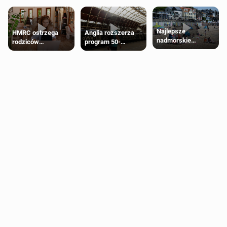
Najlepsze
HMRC ostrzega
Anglia rozszerza
nadmorskie
rodziców
program 50-
miasteczko blisko
pobierających Child
procentowych
Londynu
Benefit. Mogą być
zniżek kolejowych
zobowiązani do
na 18-latków
zwrotu zasiłku