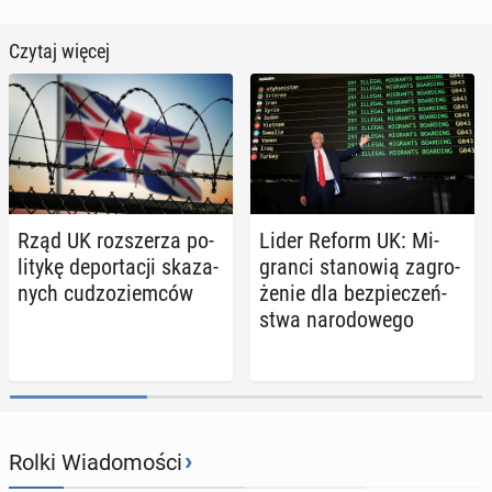
Czytaj więcej
Rząd UK roz­sze­rza po­
Lider Reform UK: Mi­
li­ty­kę de­por­ta­cji ska­za­
gran­ci sta­no­wią za­gro­
nych cu­dzo­ziem­ców
że­nie dla bez­pie­czeń­
stwa na­ro­do­we­go
›
Rolki Wiadomości