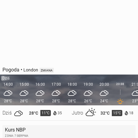
Pogoda
•
London
ZMIANA
Dziś
14:00
15:00
16:00
17:00
18:00
19:00
20:00
20:38
21:
28°C
28°C
28°C
28°C
28°C
26°C
24°C
23
Dziś
Jutro
28°C
32°C
11°C
15°C
35
18
Kurs NBP
Z DNIA: 7 SIERPNIA