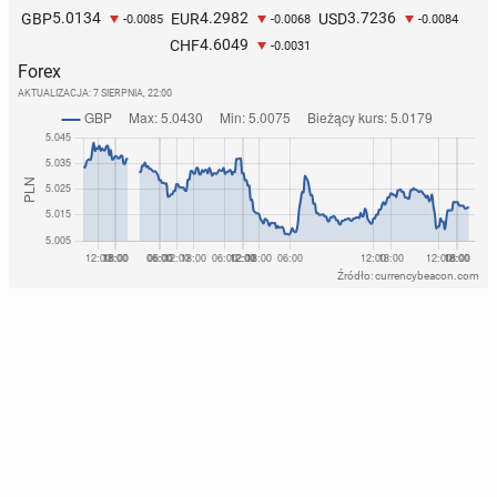
5.0134
4.2982
3.7236
GBP
EUR
USD
-0.0085
-0.0068
-0.0084
4.6049
CHF
-0.0031
Forex
AKTUALIZACJA:
7 SIERPNIA, 22:00
Źródło: currencybeacon.com