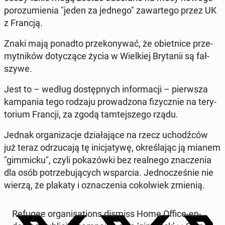
po­ro­zu­mie­nia "jeden za jednego" za­war­te­go przez UK
z Francją.
Znaki mają ponadto prze­ko­ny­wać, że obiet­ni­ce prze­
myt­ni­ków do­ty­czą­ce życia w Wiel­kiej Bry­ta­nii są fał­
szy­we.
Jest to – według do­stęp­nych in­for­ma­cji – pierw­sza
kam­pa­nia tego rodzaju pro­wa­dzo­na fi­zycz­nie na te­ry­
to­rium Francji, za zgodą tam­tej­sze­go rządu.
Jednak or­ga­ni­za­cje dzia­ła­ją­ce na rzecz uchodź­ców
już teraz od­rzu­ca­ją tę ini­cja­ty­wę, okre­śla­jąc ją mianem
"gim­mic­ku", czyli po­ka­zów­ki bez re­al­ne­go zna­cze­nia
dla osób po­trze­bu­ją­cych wspar­cia. Jed­no­cze­śnie nie
wierzą, że plakaty i ozna­cze­nia co­kol­wiek zmienią.
Refugee or­ga­ni­sa­tions dismiss Home Office-en­