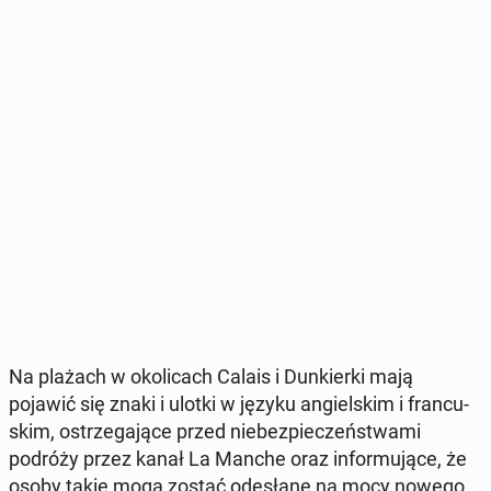
Na plażach w oko­li­cach Calais i Dun­kier­ki mają
pojawić się znaki i ulotki w języku an­giel­skim i fran­cu­
skim, ostrze­ga­ją­ce przed nie­bez­pie­czeń­stwa­mi
podróży przez kanał La Manche oraz in­for­mu­ją­ce, że
osoby takie mogą zostać ode­sła­ne na mocy nowego