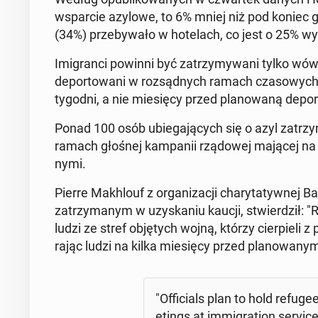
wspar­cie azylowe, to 6% mniej niż pod koniec 
(34%) prze­by­wa­ło w ho­te­lach, co jest o 25% w
Imi­gran­ci powinni być za­trzy­my­wa­ni tylko wów
de­por­to­wa­ni w roz­sąd­nych ramach cza­so­wych
tygodni, a nie mie­się­cy przed pla­no­wa­ną de­por­
Ponad 100 osób ubie­ga­ją­cych się o azyl za­trzy
ramach głośnej kam­pa­nii rzą­do­wej mającej na ce
ny­mi.
Pierre Ma­kh­lo­uf z or­ga­ni­za­cji cha­ry­ta­tyw­nej 
za­trzy­ma­nym w uzy­ska­niu kaucji, stwier­dził
ludzi ze stref ob­ję­tych wojną, którzy cier­pie­l
ra­jąc ludzi na kilka mie­się­cy przed pla­no­wa­nym
"Of­fi­cials plan to hold re­fu­
etings at im­mi­gra­tion service