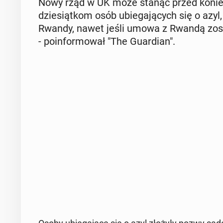
Nowy rząd w UK może stanąć przed ko­niecz
dzie­siąt­kom osób ubie­ga­ją­cych się o azyl,
Rwandy, nawet jeśli umowa z Rwandą zo­sta­n
- po­in­for­mo­wał "The Gu­ar­dian".