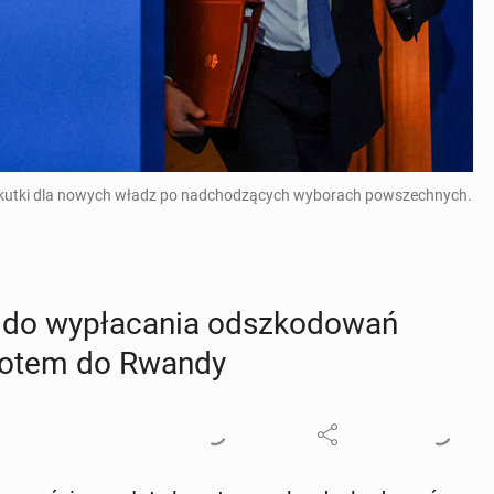
skutki dla nowych władz po nadchodzących wyborach powszechnych.
o wy­pła­ca­nia od­szko­do­wań
 lotem do Rwandy