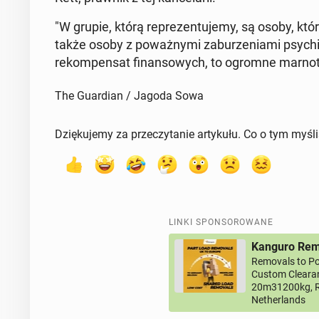
"W grupie, którą re­pre­zen­tu­je­my, są osoby, któr
także osoby z po­waż­ny­mi za­bu­rze­nia­mi psy­chi
re­kom­pen­sat fi­nan­so­wych, to ogromne mar­no­t
The Guardian / Jagoda Sowa
Dziękujemy za przeczytanie artykułu. Co o tym myśl
LINKI SPONSOROWANE
Kanguro Remo
Removals to Po
Custom Clearan
20m31200kg, R
Netherlands