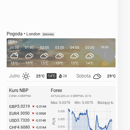
Pogoda
•
London
ZMIANA
Jutro
00:00
01:00
02:00
03:00
04:00
05:00
05:33
06:00
15°C
15°C
15°C
15°C
15°C
14°C
14°C
Jutro
Sobota
25°C
29°C
14°C
14°C
28
Kurs NBP
Forex
Z DNIA: 6 SIERPNIA
AKTUALIZACJA:
6 SIERPNIA, 23:10
5.0219
GBP
-0.0144
4.3050
EUR
-0.0068
3.7320
USD
-0.0148
4.6080
CHF
-0.0164