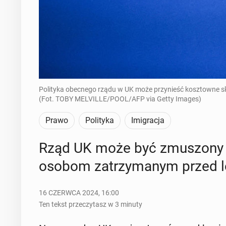
Polityka obecnego rządu w UK może przynieść kosztowne 
(Fot. TOBY MELVILLE/POOL/AFP via Getty Images)
Prawo
Polityka
Imigracja
Rząd UK może być zmu­szo­ny d
osobom za­trzy­ma­nym przed
16 CZERWCA 2024, 16:00
Ten tekst przeczytasz w 3 minuty