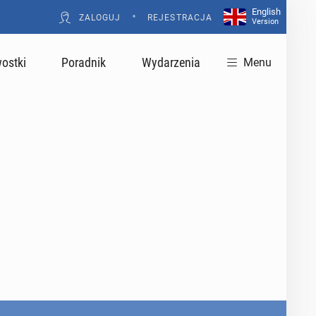
English
•
ZALOGUJ
REJESTRACJA
Version
ostki
Poradnik
Wydarzenia
Menu