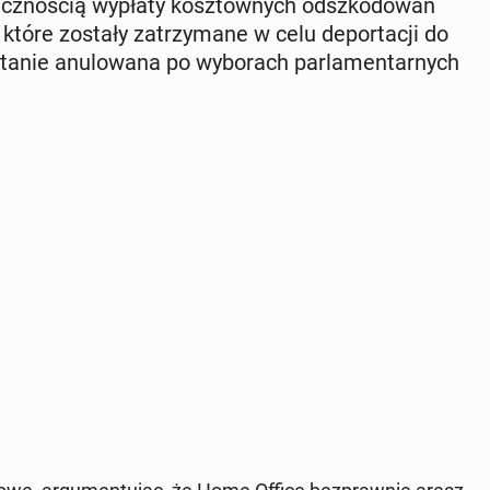
­no­ścią wypłaty kosz­tow­nych od­szko­do­wań
 które zostały za­trzy­ma­ne w celu de­por­ta­cji do
ie anu­lo­wa­na po wy­bo­rach par­la­men­tar­nych