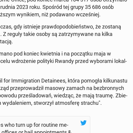
grudnia 2023 roku. Spośród tej grupy 35 686 osób
yższym wy­ni­kiem, niż po­da­wa­no wcze­śniej.
czas, gdy ist­nie­je praw­do­po­do­bień­stwo, że zostaną
. Z reguły takie osoby są za­trzy­my­wa­ne na kilka
ta­cją.
­ma­no pod koniec kwiet­nia i na po­cząt­ku maja w
lu wdro­że­nie po­li­ty­ki Rwandy przed wy­bo­ra­mi lo­kal­
Bail for Im­mi­gra­tion De­ta­ine­es, która pomogła kil­ku­na­stu
: "Rząd prze­pro­wa­dził masowy zamach na bez­bron­nych
i z powodu prze­śla­do­wań, wiedząc, że mają traumę. Zbie­
 wy­da­le­niem, stwo­rzył at­mos­fe­rę strachu".
ge­es who turn up for routine me­
 offices or bail ap­po­int­ments &