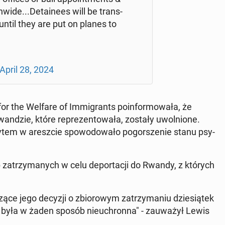
­wi­de...De­ta­ine­es will be trans­
..until they are put on planes to
April 28, 2024
for the Welfare of Im­mi­grants po­in­for­mo­wa­ła, że
an­dzie, które re­pre­zen­to­wa­ła, zostały uwol­nio­ne.
bytem w aresz­cie spo­wo­do­wa­ło po­gor­sze­nie stanu psy­
b za­trzy­ma­nych w celu de­por­ta­cji do Rwandy, z których
ce jego decyzji o zbio­ro­wym za­trzy­ma­niu dzie­sią­tek
e była w żaden sposób nie­uchron­na" - za­uwa­żył Lewis