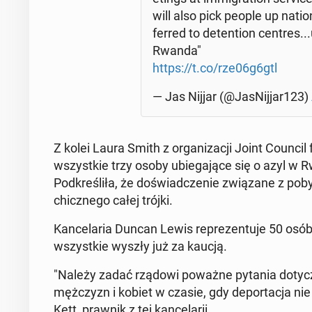
will also pick people up na­tion
fer­red to de­ten­tion centres.
Rwanda"
https://t.co/rze06g6gtl
— Jas Nijjar (@Ja­sNij­jar123)
Z kolei Laura Smith z or­ga­ni­za­cji Joint Council 
wszyst­kie trzy osoby ubie­ga­ją­ce się o azyl w Rw
Pod­kre­śli­ła, że do­świad­cze­nie zwią­za­ne z po
chicz­ne­go całej trójki.
Kan­ce­la­ria Duncan Lewis re­pre­zen­tu­je 50 osó
wszyst­kie wyszły już za kaucją.
"Należy zadać rządowi poważne pytania do­ty­czą­
męż­czyzn i kobiet w czasie, gdy de­por­ta­cja ni
Kett, prawnik z tej kan­ce­la­rii.