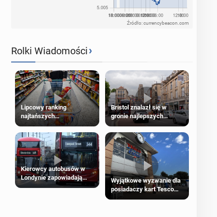
Źródło: currencybeacon.com
›
Rolki Wiadomości
Lipcowy ranking
Bristol znalazł się w
najtańszych
gronie najlepszych
supermarketów
kierunków podróży na
świecie
Kierowcy autobusów w
Londynie zapowiadają
Wyjątkowe wyzwanie dla
strajki
posiadaczy kart Tesco
Clubcard!