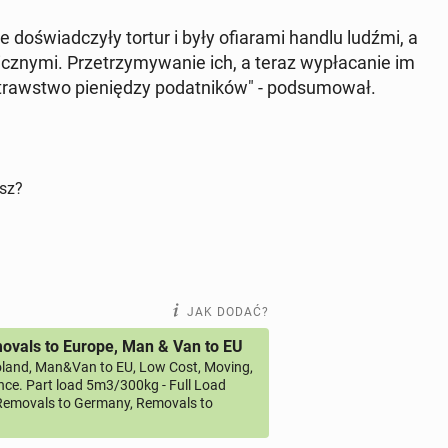
e do­świad­czy­ły tortur i były ofia­ra­mi handlu ludźmi, a
cz­ny­mi. Prze­trzy­my­wa­nie ich, a teraz wy­pła­ca­nie im
raw­stwo pie­nię­dzy po­dat­ni­ków" - pod­su­mo­wał.
isz?
JAK DODAĆ?
vals to Europe, Man & Van to EU
land, Man&Van to EU, Low Cost, Moving,
ce. Part load 5m3/300kg - Full Load
emovals to Germany, Removals to