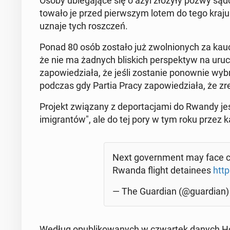
Osoby ubie­ga­ją­ce się o azyl złożyły pozwy sąd
to­wa­ło je przed pierw­szym lotem do tego kraju
uznaje tych rosz­czeń.
Ponad 80 osób zostało już zwol­nio­nych za kaucją
że nie ma żadnych bli­skich per­spek­tyw na uru­
za­po­wie­dzia­ła, że jeśli zo­sta­nie po­now­nie wy
podczas gdy Partia Pracy za­po­wie­dzia­ła, że zre­z
Projekt zwią­za­ny z de­por­ta­cja­mi do Rwandy jes
imi­gran­tów", ale do tej pory w tym roku przez
Next go­vern­ment may face cl
Rwanda flight de­ta­ine­es
htt
— The Gu­ar­dian (@gu­ar­dian
Według opu­bli­ko­wa­nych w czwar­tek danych H