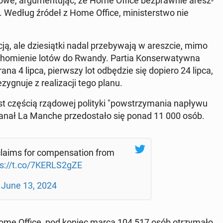
owe, ar­gu­men­tu­jąc, że Home Office bez­praw­nie aresz­
. Według źródeł z Home Office, mi­ni­ster­stwo nie
, ale dzie­siąt­ki nadal prze­by­wa­ją w aresz­cie, mimo
cho­mie­nie lotów do Rwandy. Partia Kon­ser­wa­tyw­na
brana 4 lipca, pierw­szy lot od­bę­dzie się dopiero 24 lipca,
y­gnu­je z re­ali­za­cji tego planu.
t częścią rzą­do­wej po­li­ty­ki "po­wstrzy­ma­nia napływu
 kanał La Manche prze­do­sta­ło się ponad 11 000 osób.
aims for com­pen­sa­tion from
ps://t.co/7KERLS2gZE
)
June 13, 2024
ome Office, pod koniec marca 104 517 osób otrzy­ma­ło