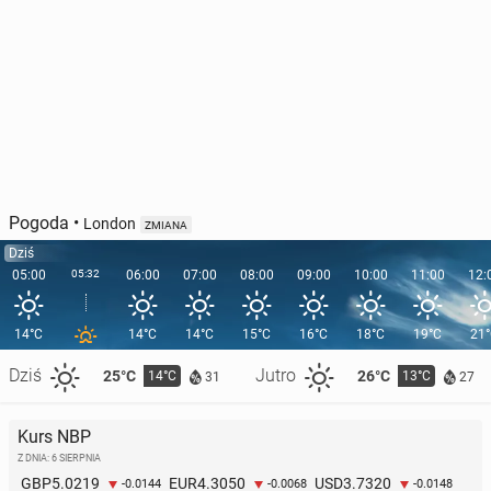
Pogoda
•
London
ZMIANA
Dziś
05:00
05:32
06:00
07:00
08:00
09:00
10:00
11:00
12:
14°C
14°C
14°C
15°C
16°C
18°C
19°C
21
Dziś
Jutro
25°C
26°C
14°C
13°C
31
27
Kurs NBP
Z DNIA: 6 SIERPNIA
5.0219
4.3050
3.7320
GBP
EUR
USD
-0.0144
-0.0068
-0.0148