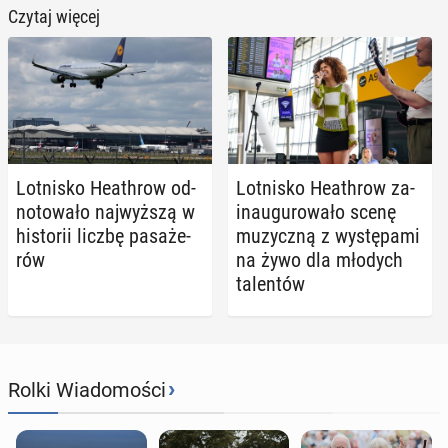
Czytaj więcej
Lot­ni­sko He­ath­row od­
Lot­ni­sko He­ath­row za­
no­to­wa­ło naj­wyż­szą w
in­au­gu­ro­wa­ło scenę
hi­sto­rii liczbę pa­sa­że­
mu­zycz­ną z wy­stę­pa­mi
rów
na żywo dla młodych
ta­len­tów
›
Rolki Wiadomości