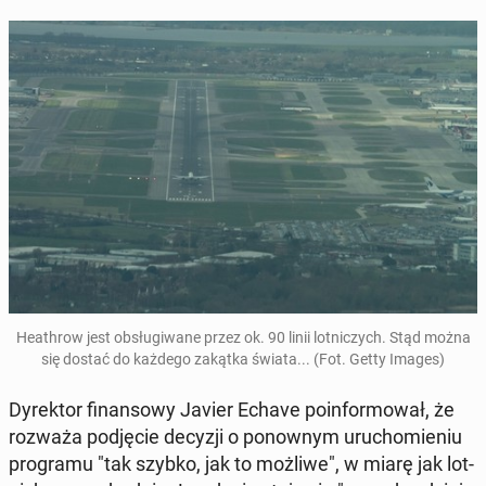
He­ath­row jest ob­słu­gi­wa­ne przez ok. 90 linii lot­ni­czych. Stąd można
się dostać do każdego zakątka świata... (Fot. Getty Images)
Dy­rek­tor fi­nan­so­wy Javier Echave po­in­for­mo­wał, że
rozważa pod­ję­cie decyzji o po­now­nym uru­cho­mie­niu
pro­gra­mu "tak szybko, jak to możliwe", w miarę jak lot­