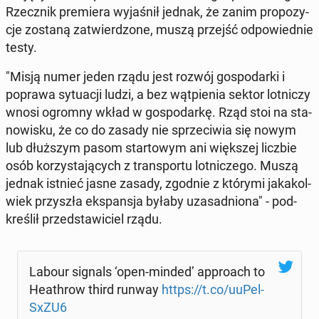
Rzecz­nik pre­mie­ra wy­ja­śnił jednak, że zanim pro­po­zy­
cje zostaną za­twier­dzo­ne, muszą przejść od­po­wied­nie
testy.
"Misją numer jeden rządu jest rozwój go­spo­dar­ki i
poprawa sy­tu­acji ludzi, a bez wąt­pie­nia sektor lot­ni­czy
wnosi ogromny wkład w go­spo­dar­kę. Rząd stoi na sta­
no­wi­sku, że co do zasady nie sprze­ci­wia się nowym
lub dłuż­szym pasom star­to­wym ani więk­szej liczbie
osób ko­rzy­sta­ją­cych z trans­por­tu lot­ni­cze­go. Muszą
jednak istnieć jasne zasady, zgodnie z którymi ja­ka­kol­
wiek przy­szła eks­pan­sja byłaby uza­sad­nio­na" - pod­
kre­ślił przed­sta­wi­ciel rządu.
Labour signals ‘open-minded’ ap­pro­ach to
He­ath­row third runway
https://t.co/uuPel­
SxZU6