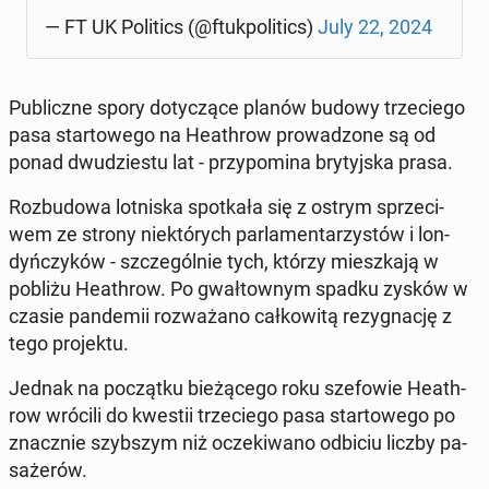
— FT UK Po­li­tics (@ftuk­po­li­tics)
July 22, 2024
Pu­blicz­ne spory do­ty­czą­ce planów budowy trze­cie­go
pasa star­to­we­go na He­ath­row pro­wa­dzo­ne są od
ponad dwu­dzie­stu lat - przy­po­mi­na bry­tyj­ska prasa.
Roz­bu­do­wa lot­ni­ska spo­tka­ła się z ostrym sprze­ci­
wem ze strony nie­któ­rych par­la­men­ta­rzy­stów i lon­
dyń­czy­ków - szcze­gól­nie tych, którzy miesz­ka­ją w
pobliżu He­ath­row. Po gwał­tow­nym spadku zysków w
czasie pan­de­mii roz­wa­ża­no cał­ko­wi­tą re­zy­gna­cję z
tego pro­jek­tu.
Jednak na po­cząt­ku bie­żą­ce­go roku sze­fo­wie He­ath­
row wrócili do kwestii trze­cie­go pasa star­to­we­go po
znacz­nie szyb­szym niż ocze­ki­wa­no odbiciu liczby pa­
sa­że­rów.