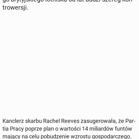
tro­wer­sji.
Kanc­lerz skarbu Rachel Reeves za­su­ge­ro­wa­ła, że ​​Par­
tia Pracy poprze plan o war­to­ści 14 mi­liar­dów funtów
mający na celu po­bu­dze­nie wzrostu go­spo­dar­cze­go.