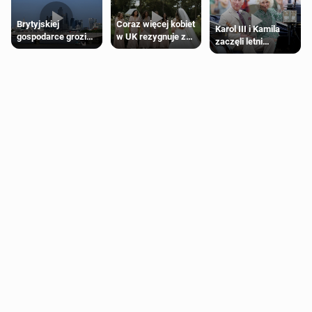
Brytyjskiej
Coraz więcej kobiet
Karol III i Kamila
gospodarce grozi
w UK rezygnuje z
zaczęli letni
recesja, jeśli
roli druhny na
odpoczynek po
kryzys na Bliskim
ślubie
Igrzyskach
Wschodzie się
Wspólnoty w
przedłuży
Glasgow