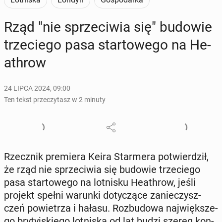
Rząd "nie sprze­ci­wia się" budowie
trze­cie­go pasa star­to­we­go na He­
ath­row
24 LIPCA 2024, 09:00
Ten tekst przeczytasz w 2 minuty
Rzecz­nik pre­mie­ra Keira Star­me­ra po­twier­dził,
że rząd nie sprze­ci­wia się budowie trze­cie­go
pasa star­to­we­go na lot­ni­sku He­ath­row, jeśli
projekt spełni warunki do­ty­czą­ce za­nie­czysz­
czeń po­wie­trza i hałasu. Roz­bu­do­wa naj­więk­sze­
go bry­tyj­skie­go lot­ni­ska od lat budzi szereg kon­