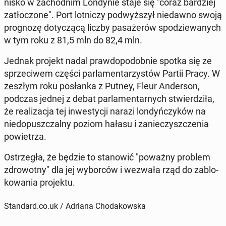
ni­sko w za­chod­nim Lon­dy­nie staje się "coraz bar­dziej
za­tło­czo­ne". Port lot­ni­czy pod­wyż­szył nie­daw­no swoją
pro­gno­zę do­ty­czą­cą liczby pa­sa­że­rów spo­dzie­wa­nych
w tym roku z 81,5 mln do 82,4 mln.
Jednak projekt nadal praw­do­po­dob­nie spotka się ze
sprze­ci­wem części par­la­men­ta­rzy­stów Partii Pracy. W
zeszłym roku po­słan­ka z Putney, Fleur An­der­son,
podczas jednej z debat par­la­men­tar­nych stwier­dzi­ła,
że ​​re­ali­za­cja tej in­we­sty­cji narazi lon­dyń­czy­ków na
nie­do­pusz­czal­ny poziom hałasu i za­nie­czysz­cze­nia
po­wie­trza.
Ostrze­gła, że ​​bę­dzie to sta­no­wić "poważny problem
zdro­wot­ny" dla jej wy­bor­ców i wezwała rząd do za­blo­
ko­wa­nia pro­jek­tu.
Standard.co.uk / Adriana Chodakowska