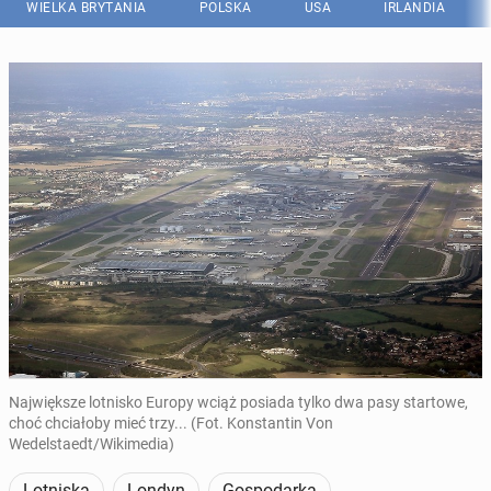
WIELKA BRYTANIA
POLSKA
USA
IRLANDIA
Największe lotnisko Europy wciąż posiada tylko dwa pasy startowe,
choć chciałoby mieć trzy... (Fot. Konstantin Von
Wedelstaedt/Wikimedia)
Lotniska
Londyn
Gospodarka