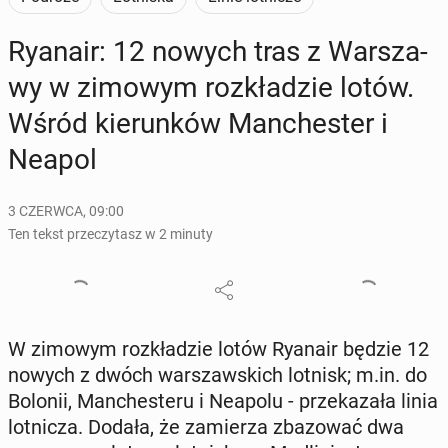
Ryanair: 12 nowych tras z War­sza­
wy w zimowym roz­kła­dzie lotów.
Wśród kie­run­ków Man­che­ster i
Neapol
3 CZERWCA, 09:00
Ten tekst przeczytasz w 2 minuty
W zimowym roz­kła­dzie lotów Ryanair będzie 12
nowych z dwóch war­szaw­skich lotnisk; m.in. do
Bolonii, Man­che­ste­ru i Neapolu - prze­ka­za­ła linia
lot­ni­cza. Dodała, że za­mie­rza zba­zo­wać dwa