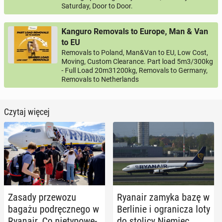
Saturday, Door to Door.
Kanguro Removals to Europe, Man & Van
to EU
Removals to Poland, Man&Van to EU, Low Cost,
Moving, Custom Clearance. Part load 5m3/300kg
- Full Load 20m31200kg, Removals to Germany,
Removals to Netherlands
Czytaj więcej
Zasady prze­wo­zu
Ryanair zamyka bazę w
bagażu pod­ręcz­ne­go w
Ber­li­nie i ogra­ni­cza loty
Ryanair. Co nie­ty­po­we­
do stolicy Niemiec