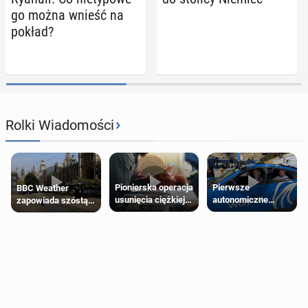
go można wnieść na
pokład?
›
Rolki Wiadomości
Pierwsze
Pionierska operacja
BBC Weather
autonomiczne
usunięcia ciężkiej
zapowiada szóstą
Ubery pojawią się
wady wrodzonej
falę upałów w
w Londynie jeszcze
płodu w łonie matki
Londynie
tego lata