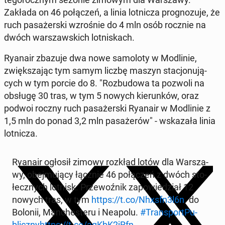
Zakłada on 46 po­łą­czeń, a linia lot­ni­cza pro­gno­zu­je, że
ruch pa­sa­żer­ski wzro­śnie do 4 mln osób rocznie na
dwóch war­szaw­skich lot­ni­skach.
Ryanair zbazuje dwa nowe sa­mo­lo­ty w Mo­dli­nie,
zwięk­sza­jąc tym samym liczbę maszyn sta­cjo­nu­ją­
cych w tym porcie do 8. "Roz­bu­do­wa ta pozwoli na
obsługę 30 tras, w tym 5 nowych kie­run­ków, oraz
podwoi roczny ruch pa­sa­żer­ski Ryanair w Mo­dli­nie z
1,5 mln do ponad 3,2 mln pa­sa­że­rów" - wska­za­ła linia
lot­ni­cza.
Ryanair ogłosił zimowy rozkład lotów dla War­sza­
wy, obej­mu­ją­cy łącznie 46 po­łą­czeń z dwóch sto­
łecz­nych lotnisk. Prze­woź­nik za­po­wie­dział 12
nowych tras, w tym
https://t.co/Nhxsfn3l6n
. do
Bolonii, Man­che­ste­ru i Neapolu.
#Trans­port­Pu­
blicz­ny
https://t.co/aqKbK2jRfn