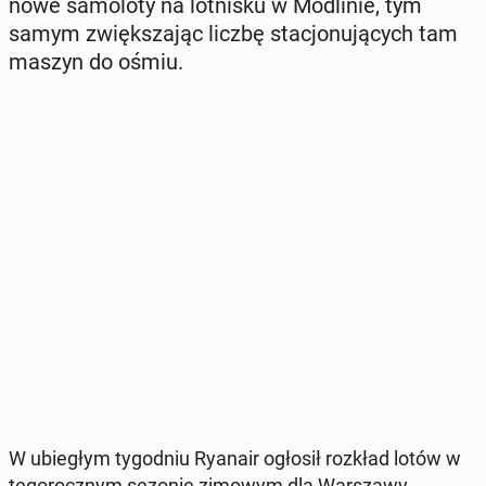
nowe sa­mo­lo­ty na lot­ni­sku w Mo­dli­nie, tym
samym zwięk­sza­jąc liczbę sta­cjo­nu­ją­cych tam
maszyn do ośmiu.
W ubie­głym ty­go­dniu Ryanair ogłosił rozkład lotów w
te­go­rocz­nym sezonie zimowym dla War­sza­wy.