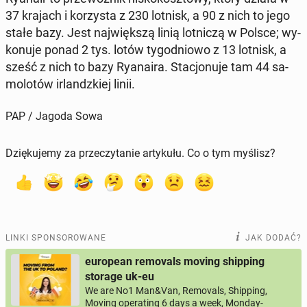
37 krajach i ko­rzy­sta z 230 lotnisk, a 90 z nich to jego
stałe bazy. Jest naj­więk­szą linią lot­ni­czą w Polsce; wy­
ko­nu­je ponad 2 tys. lotów ty­go­dnio­wo z 13 lotnisk, a
sześć z nich to bazy Ry­ana­ira. Sta­cjo­nu­je tam 44 sa­
mo­lo­tów ir­landz­kiej linii.
PAP / Jagoda Sowa
Dziękujemy za przeczytanie artykułu. Co o tym myślisz?
LINKI SPONSOROWANE
JAK DODAĆ?
european removals moving shipping
storage uk-eu
We are No1 Man&Van, Removals, Shipping,
Moving operating 6 days a week, Monday-