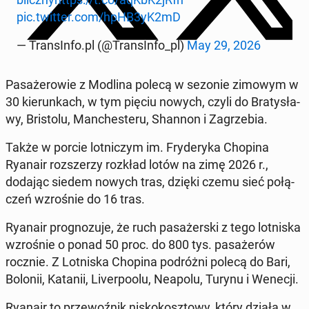
pic.twitter.com/hpHB3yK2mD
— Trans­In­fo.pl (@Trans­In­fo_pl)
May 29, 2026
Pa­sa­że­ro­wie z Modlina polecą w sezonie zimowym w
30 kie­run­kach, w tym pięciu nowych, czyli do Bra­ty­sła­
wy, Bri­sto­lu, Man­che­ste­ru, Shannon i Za­grze­bia.
Także w porcie lot­ni­czym im. Fry­de­ry­ka Chopina
Ryanair roz­sze­rzy rozkład lotów na zimę 2026 r.,
dodając siedem nowych tras, dzięki czemu sieć po­łą­
czeń wzro­śnie do 16 tras.
Ryanair pro­gno­zu­je, że ruch pa­sa­żer­ski z tego lot­ni­ska
wzro­śnie o ponad 50 proc. do 800 tys. pa­sa­że­rów
rocznie. Z Lot­ni­ska Chopina po­dróż­ni polecą do Bari,
Bolonii, Katanii, Li­ver­po­olu, Neapolu, Turynu i Wenecji.
Ryanair to prze­woź­nik ni­sko­kosz­to­wy, który działa w