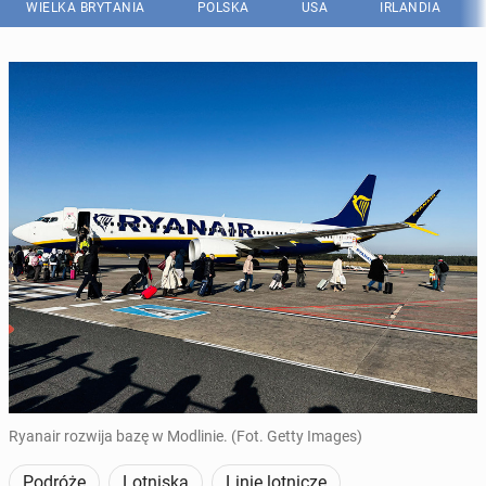
WIELKA BRYTANIA
POLSKA
USA
IRLANDIA
Ryanair rozwija bazę w Modlinie. (Fot. Getty Images)
Podróże
Lotniska
Linie lotnicze