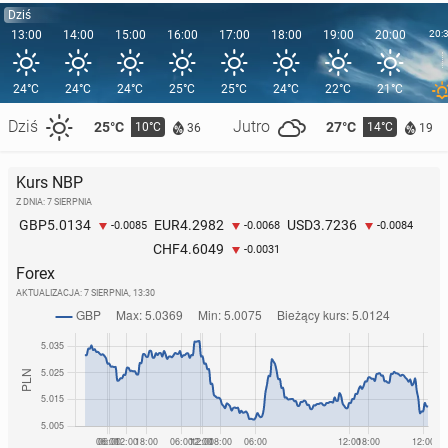
Dziś
13:00
14:00
15:00
16:00
17:00
18:00
19:00
20:00
20:
24°C
24°C
24°C
25°C
25°C
24°C
22°C
21°C
Dziś
Jutro
25°C
27°C
10°C
14°C
36
19
Kurs NBP
Z DNIA: 7 SIERPNIA
5.0134
4.2982
3.7236
GBP
EUR
USD
-0.0085
-0.0068
-0.0084
4.6049
CHF
-0.0031
Forex
AKTUALIZACJA:
7 SIERPNIA, 13:30