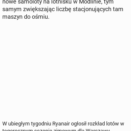
nowe sa­mo­lo­ty na lot­ni­sku w Mo­dli­nie, tym
samym zwięk­sza­jąc liczbę sta­cjo­nu­ją­cych tam
maszyn do ośmiu.
W ubie­głym ty­go­dniu Ryanair ogłosił rozkład lotów w
te­go­rocz­nym sezonie zimowym dla War­sza­wy.