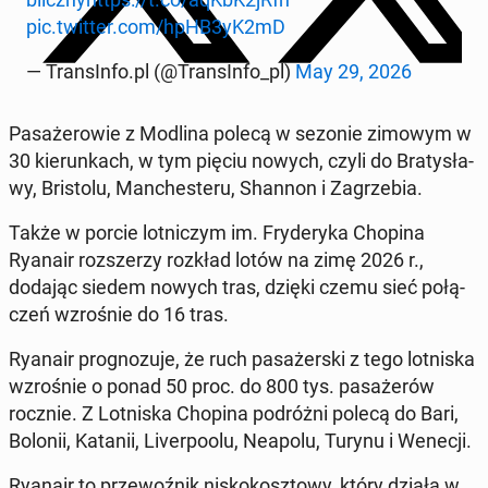
pic.twitter.com/hpHB3yK2mD
— Trans­In­fo.pl (@Trans­In­fo_pl)
May 29, 2026
Pa­sa­że­ro­wie z Modlina polecą w sezonie zimowym w
30 kie­run­kach, w tym pięciu nowych, czyli do Bra­ty­sła­
wy, Bri­sto­lu, Man­che­ste­ru, Shannon i Za­grze­bia.
Także w porcie lot­ni­czym im. Fry­de­ry­ka Chopina
Ryanair roz­sze­rzy rozkład lotów na zimę 2026 r.,
dodając siedem nowych tras, dzięki czemu sieć po­łą­
czeń wzro­śnie do 16 tras.
Ryanair pro­gno­zu­je, że ruch pa­sa­żer­ski z tego lot­ni­ska
wzro­śnie o ponad 50 proc. do 800 tys. pa­sa­że­rów
rocznie. Z Lot­ni­ska Chopina po­dróż­ni polecą do Bari,
Bolonii, Katanii, Li­ver­po­olu, Neapolu, Turynu i Wenecji.
Ryanair to prze­woź­nik ni­sko­kosz­to­wy, który działa w