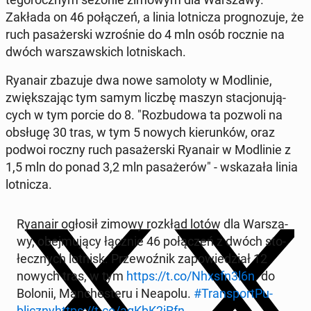
Zakłada on 46 po­łą­czeń, a linia lot­ni­cza pro­gno­zu­je, że
ruch pa­sa­żer­ski wzro­śnie do 4 mln osób rocznie na
dwóch war­szaw­skich lot­ni­skach.
Ryanair zbazuje dwa nowe sa­mo­lo­ty w Mo­dli­nie,
zwięk­sza­jąc tym samym liczbę maszyn sta­cjo­nu­ją­
cych w tym porcie do 8. "Roz­bu­do­wa ta pozwoli na
obsługę 30 tras, w tym 5 nowych kie­run­ków, oraz
podwoi roczny ruch pa­sa­żer­ski Ryanair w Mo­dli­nie z
1,5 mln do ponad 3,2 mln pa­sa­że­rów" - wska­za­ła linia
lot­ni­cza.
Ryanair ogłosił zimowy rozkład lotów dla War­sza­
wy, obej­mu­ją­cy łącznie 46 po­łą­czeń z dwóch sto­
łecz­nych lotnisk. Prze­woź­nik za­po­wie­dział 12
nowych tras, w tym
https://t.co/Nhxsfn3l6n
. do
Bolonii, Man­che­ste­ru i Neapolu.
#Trans­port­Pu­
blicz­ny
https://t.co/aqKbK2jRfn