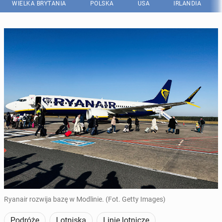
WIELKA BRYTANIA
POLSKA
USA
IRLANDIA
Ryanair rozwija bazę w Modlinie. (Fot. Getty Images)
Podróże
Lotniska
Linie lotnicze