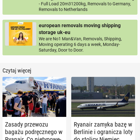
- Full Load 20m31200kg, Removals to Germany,
Removals to Netherlands
european removals moving shipping
storage uk-eu
We are No1 Man&Van, Removals, Shipping,
Moving operating 6 days a week, Monday-
Saturday, Door to Door.
Czytaj więcej
Zasady prze­wo­zu
Ryanair zamyka bazę w
bagażu pod­ręcz­ne­go w
Ber­li­nie i ogra­ni­cza loty
Ryanair. Co nie­ty­po­we­
do stolicy Niemiec