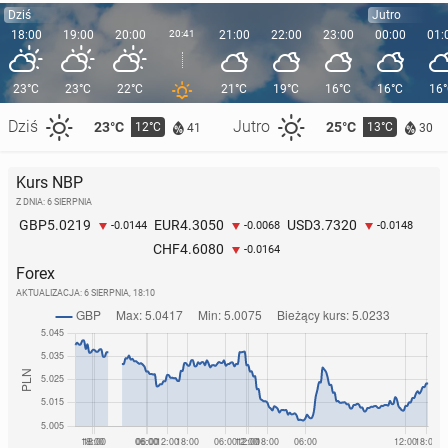
Dziś
Jutro
18:00
19:00
20:00
20:41
21:00
22:00
23:00
00:00
01:
23°C
23°C
22°C
21°C
19°C
16°C
16°C
16
Dziś
Jutro
23°C
25°C
12°C
13°C
41
30
Kurs NBP
Z DNIA: 6 SIERPNIA
5.0219
4.3050
3.7320
GBP
EUR
USD
-0.0144
-0.0068
-0.0148
4.6080
CHF
-0.0164
Forex
AKTUALIZACJA:
6 SIERPNIA, 18:10