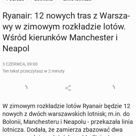
Ryanair: 12 nowych tras z War­sza­
wy w zimowym roz­kła­dzie lotów.
Wśród kie­run­ków Man­che­ster i
Neapol
3 CZERWCA, 09:00
Ten tekst przeczytasz w 2 minuty
W zimowym roz­kła­dzie lotów Ryanair będzie 12
nowych z dwóch war­szaw­skich lotnisk; m.in. do
Bolonii, Man­che­ste­ru i Neapolu - prze­ka­za­ła linia
lot­ni­cza. Dodała, że za­mie­rza zba­zo­wać dwa