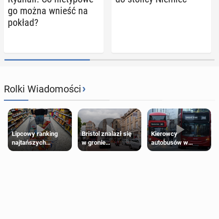
go można wnieść na
pokład?
›
Rolki Wiadomości
Lipcowy ranking
Bristol znalazł się
Kierowcy
najtańszych
w gronie
autobusów w
supermarketów
najlepszych
Londynie
kierunków podróży
zapowiadają strajki
na świecie