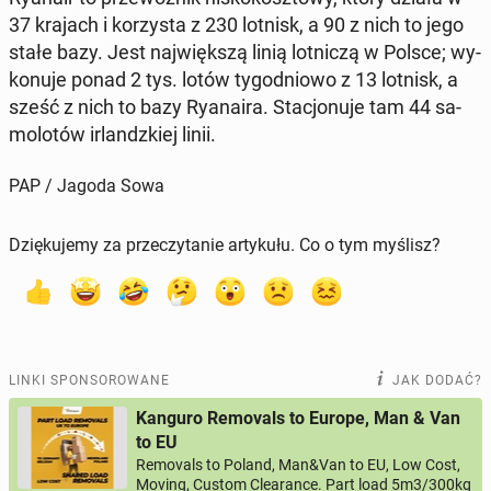
37 krajach i ko­rzy­sta z 230 lotnisk, a 90 z nich to jego
stałe bazy. Jest naj­więk­szą linią lot­ni­czą w Polsce; wy­
ko­nu­je ponad 2 tys. lotów ty­go­dnio­wo z 13 lotnisk, a
sześć z nich to bazy Ry­ana­ira. Sta­cjo­nu­je tam 44 sa­
mo­lo­tów ir­landz­kiej linii.
PAP / Jagoda Sowa
Dziękujemy za przeczytanie artykułu. Co o tym myślisz?
LINKI SPONSOROWANE
JAK DODAĆ?
Kanguro Removals to Europe, Man & Van
to EU
Removals to Poland, Man&Van to EU, Low Cost,
Moving, Custom Clearance. Part load 5m3/300kg