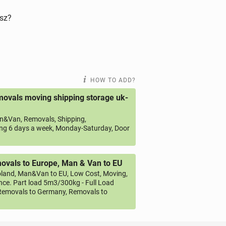
isz?
HOW TO ADD?
ovals moving shipping storage uk-
&Van, Removals, Shipping,
ng 6 days a week, Monday-Saturday, Door
vals to Europe, Man & Van to EU
land, Man&Van to EU, Low Cost, Moving,
ce. Part load 5m3/300kg - Full Load
emovals to Germany, Removals to