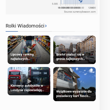
Source: currencybeacon.com
›
Rolki Wiadomości
Lipcowy ranking
Bristol znalazł się w
najtańszych
gronie najlepszych
supermarketów
kierunków podróży na
świecie
Kierowcy autobusów w
Londynie zapowiadają
Wyjątkowe wyzwanie dla
strajki
posiadaczy kart Tesco
Clubcard!