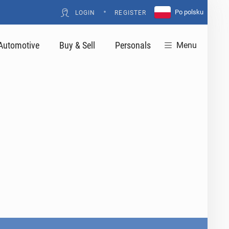
•
Po polsku
LOGIN
REGISTER
Automotive
Buy & Sell
Personals
Menu