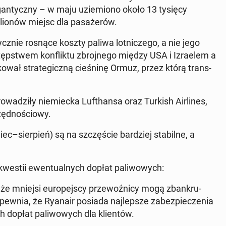
­gan­ty­czny – w maju uziemiono około 13 tysięcy
l­ionów miejsc dla pasażerów.
cznie rosnące koszty paliwa lot­niczego, a nie jego
stępst­wem kon­flik­tu zbro­jnego między USA i Izraelem a
wał strate­giczną cieśn­inę Ormuz, przez którą trans­
wadz­iły niemiec­ka Lufthansa oraz Turkish Air­lines,
zęd­noś­ciowy.
c–sier­pień) są na szczęś­cie bardziej sta­bilne, a
 kwestii ewen­tu­al­nych dopłat pali­wowych:
a, że mniejsi eu­rope­js­cy prze­woźni­cy mogą zbankru­
pew­nia, że Ryanair posiada na­jlep­sze zabez­pieczenia
 dopłat pali­wowych dla klien­tów.