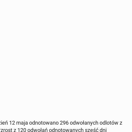
a dzień 12 maja odno­towano 296 odwołanych odlotów z
i wzrost z 120 odwołań odno­towanych sześć dni