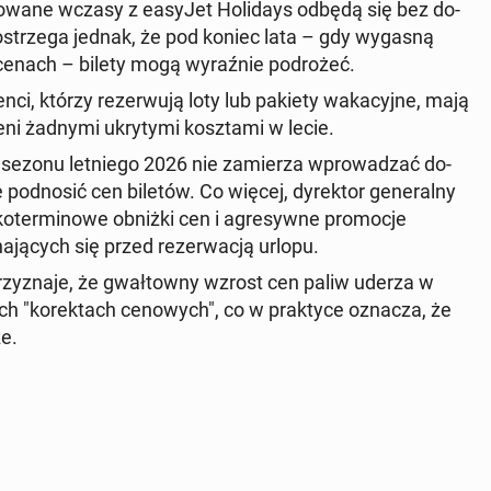
anowane wczasy z easyJet Hol­i­days odbędą się bez do­
os­trze­ga jednak, że pod koniec lata – gdy wygasną
enach – bilety mogą wyraźnie po­drożeć.
ienci, którzy rez­er­wu­ją loty lub pakiety waka­cyjne, mają
i żadnymi ukry­ty­mi kosz­ta­mi w lecie.
­cie sezonu let­niego 2026 nie za­mierza wprowadzać do­
od­nosić cen biletów. Co więcej, dyrek­tor gen­er­al­ny
tkoter­mi­nowe obniżki cen i agresy­wne pro­moc­je
ha­ją­cych się przed rez­erwacją urlopu.
przyz­na­je, że gwał­towny wzrost cen paliw uderza w
ch "ko­rek­tach cenowych", co w prak­tyce oznacza, że
ze.