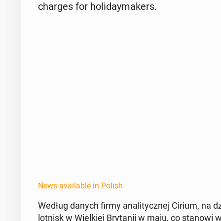
charges for hol­i­day­mak­ers.
News available in Polish
Według danych firmy anal­i­ty­cznej Cirium, n
lotnisk w Wielkiej Bry­tanii w maju, co stanow