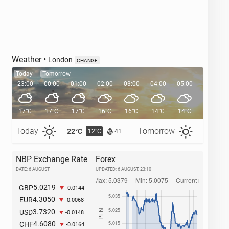
Weather
•
London
CHANGE
Today
Tomorrow
23:00
00:00
01:00
02:00
03:00
04:00
05:00
05:33
17°C
17°C
17°C
16°C
16°C
14°C
14°C
Today
Tomorrow
22°C
25°C
12°C
1
41
NBP Exchange Rate
Forex
DATE: 6 AUGUST
UPDATED:
6 AUGUST, 23:10
5.0219
GBP
-0.0144
4.3050
EUR
-0.0068
3.7320
USD
-0.0148
4.6080
CHF
-0.0164