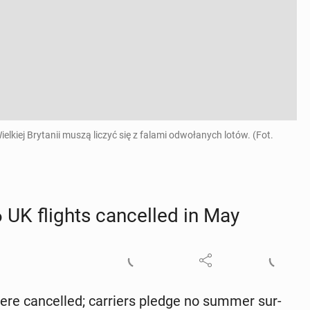
iej Brytanii muszą liczyć się z falami odwołanych lotów. (Fot.
 UK flights can­celled in May
ere can­celled; car­ri­ers pledge no summer sur­