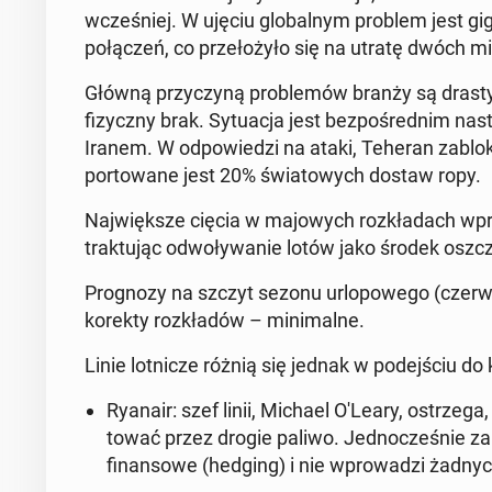
wcześniej. W ujęciu glob­al­nym problem jest gi
połączeń, co przełożyło się na utratę dwóch mi
Główną przy­czyną prob­lemów branży są drasty­
fizy­czny brak. Sytu­ac­ja jest bezpośred­nim na
Iranem. W odpowiedzi na ataki, Teheran zabloko
portowane jest 20% świa­towych dostaw ropy.
Na­jwięk­sze cięcia w ma­jowych rozkładach wpro
trak­tu­jąc odwoły­wanie lotów jako środek os­zc
Prog­nozy na szczyt sezonu ur­lopowego (cz­er­wie
korekty rozkładów – min­i­malne.
Linie lot­nicze różnią się jednak w pode­jś­ciu do
Ryanair:
szef linii, Michael O'Leary, os­trze­g
tować przez drogie paliwo. Jed­nocześnie za­
fi­nan­sowe (hedging) i nie wprowadzi żadnych