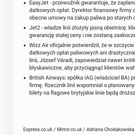
EasyJet - prze­woźnik gwaran­tu­je, że za­pl
datkowych opłat. Dyrek­tor fi­nan­sowy firmy 
obecne umowy na zakup paliwa po starych c
Jet2 - władze linii złożyły jasną obiet­nicę: kl
gwarancję stałej ceny i nie zostaną za­skoczen
Wizz Air ofic­jal­nie potwierdz­ił, że w szczy
datkowych opłat pali­wowych ani drasty­cznie p
linii, József Váradi, za­powiedzi­ał nawet kró
błyskaw­iczne
, aby przy­ciągnąć klien­tów wa­
British Airways:
spółka IAG (właś­ci­ciel BA) 
firmę. Rzecznik linii wspom­ni­ał o planowany
bilety na flagowe bry­tyjskie linie będą drożs
Express.co.uk / Mirror.co.uk / Adriana Chodakowska