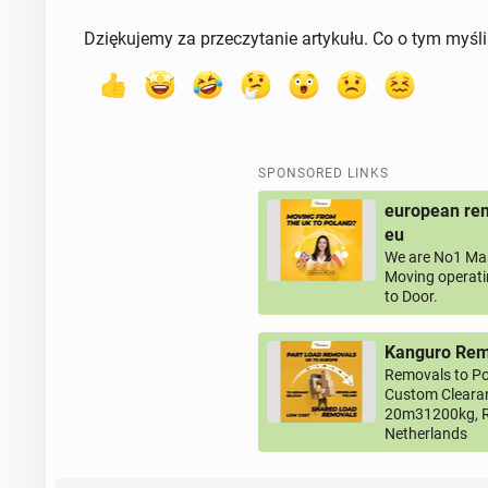
Dziękujemy za przeczytanie artykułu. Co o tym myśl
SPONSORED LINKS
european rem
eu
We are No1 Man
Moving operati
to Door.
Kanguro Remo
Removals to Po
Custom Clearan
20m31200kg, R
Netherlands