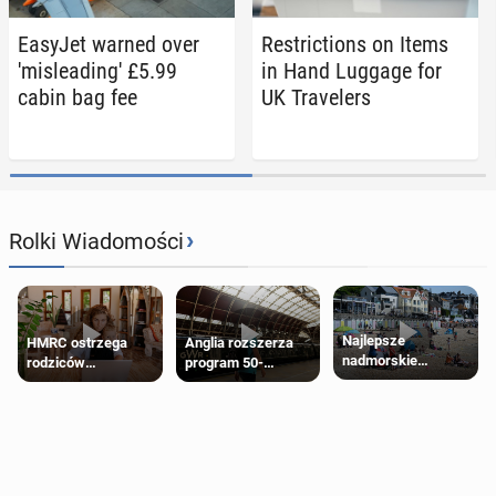
EasyJet warned over
Re­stric­tions on Items
'mis­lead­ing' £5.99
in Hand Luggage for
cabin bag fee
UK Trav­el­ers
›
Rolki Wiadomości
Najlepsze
HMRC ostrzega
Anglia rozszerza
nadmorskie
rodziców
program 50-
miasteczko blisko
pobierających Child
procentowych
Londynu
Benefit. Mogą być
zniżek kolejowych
zobowiązani do
na 18-latków
zwrotu zasiłku