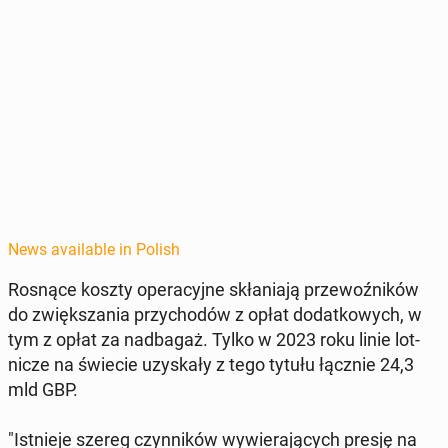
News available in Polish
Rosnące koszty op­er­a­cyjne skła­ni­a­ją prze­woźników
do zwięk­sza­nia przy­chodów z opłat do­datkowych, w
tym z opłat za nad­ba­gaż. Tylko w 2023 roku linie lot­
nicze na świecie uzyskały z tego tytułu łącznie 24,3
mld GBP.
"Ist­nieje szereg czyn­ników wywier­a­ją­cych presję na