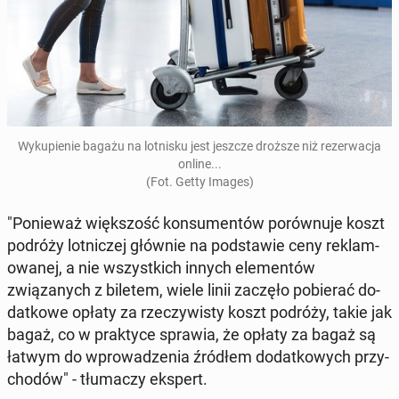
Wykupi­e­nie bagażu na lot­nisku jest jeszcze droższe niż rez­erwac­ja
online...
(Fot. Getty Images)
"Ponieważ więk­szość kon­sumen­tów porównu­je koszt
podróży lot­niczej głównie na pod­staw­ie ceny reklam­
owanej, a nie wszys­t­kich innych el­e­men­tów
związanych z biletem, wiele linii zaczęło po­bier­ać do­
datkowe opłaty za rzeczy­wisty koszt podróży, takie jak
bagaż, co w prak­tyce sprawia, że opłaty za bagaż są
łatwym do wprowadzenia źródłem do­datkowych przy­
chodów" - tłu­maczy ekspert.