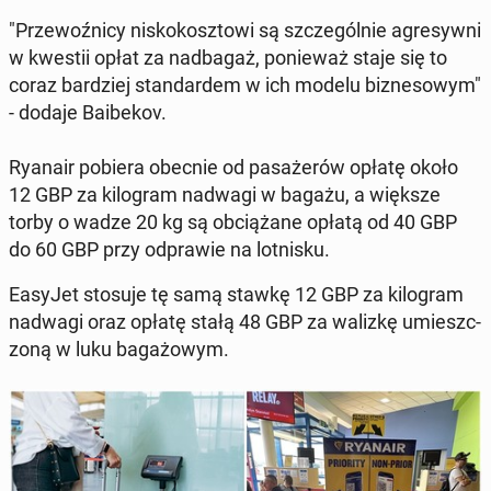
"Prze­woźni­cy niskokosz­towi są szczegól­nie agresy­wni
w kwestii opłat za nad­ba­gaż, ponieważ staje się to
coraz bardziej stan­dar­d­em w ich modelu biz­ne­sowym"
- dodaje Baibekov.
Ryanair pobiera obecnie od pasażerów opłatę około
12 GBP za kilo­gram nadwagi w bagażu, a większe
torby o wadze 20 kg są ob­ciążane opłatą od 40 GBP
do 60 GBP przy odpraw­ie na lot­nisku.
EasyJet stosuje tę samą stawkę 12 GBP za kilo­gram
nadwagi oraz opłatę stałą 48 GBP za walizkę umieszc­
zoną w luku bagażowym.