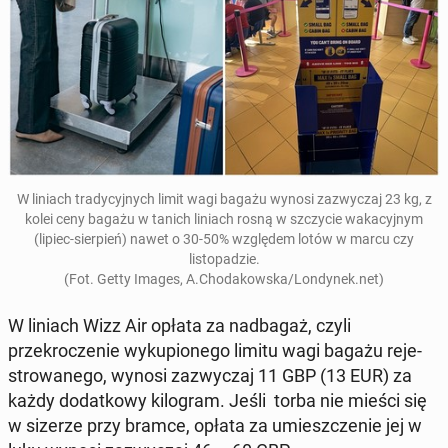
W liniach trady­cyjnych limit wagi bagażu wynosi za­zwyczaj 23 kg, z
kolei ceny bagażu w tanich liniach rosną w szczy­cie waka­cyjnym
(lipiec-sier­pień) nawet o 30-50% wzglę­dem lotów w marcu czy
listopadzie.
(Fot. Getty Images, A.Chodakows­ka/Lon­dynek.net)
W liniach Wizz Air
opłata za nad­ba­gaż, czyli
przekrocze­nie wyku­pi­onego limitu wagi bagażu re­je­
strowanego, wynosi za­zwyczaj 11 GBP (13 EUR) za
każdy do­datkowy kilo­gram
. Jeśli torba nie mieści się
w sizerze przy bramce, opłata za umieszcze­nie jej w