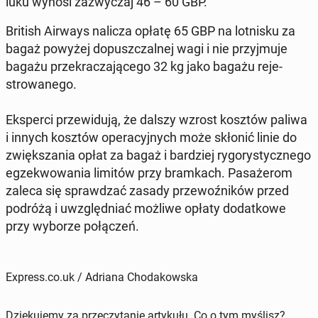
luku wynosi za­zwyczaj 46 – 60 GBP
.
British Airways nalicza opłatę 65 GBP na lot­nisku za
bagaż powyżej do­puszczal­nej wagi i nie przyj­mu­je
bagażu przekracza­jącego 32 kg jako bagażu re­je­
strowanego.
Eksper­ci przewidu­ją, że dalszy wzrost kosztów paliwa
i innych kosztów op­er­a­cyjnych może skłonić linie do
zwięk­sza­nia opłat za bagaż i bardziej ry­go­rysty­cznego
egzek­wowa­nia limitów przy bramkach. Pasażerom
zaleca się sprawdzać zasady prze­woźników przed
podróżą i uwzględ­ni­ać możliwe opłaty do­datkowe
przy wyborze połączeń.
Express.co.uk / Adriana Chodakowska
Dziękujemy za przeczytanie artykułu. Co o tym myślisz?