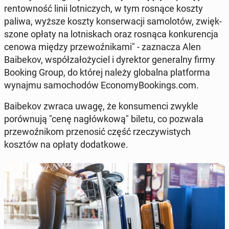
ren­towność linii lot­niczych, w tym rosnące koszty
paliwa, wyższe koszty kon­serwacji samolotów, zwięk­
szone opłaty na lot­niskach oraz rosnąca konkurenc­ja
cenowa między prze­woźnika­mi" - za­z­nacza Alen
Baibekov, współza­łoży­ciel i dyrek­tor gen­er­al­ny firmy
Booking Group
, do której należy glob­al­na plat­for­ma
wynajmu samo­chodów Econ­o­my­Book­ings.com.
Baibekov zwraca uwagę, że kon­sumen­ci zwykle
porównu­ją "cenę nagłówkową" biletu, co pozwala
prze­woźnikom przenosić część rzeczy­wistych
kosztów na opłaty do­datkowe.