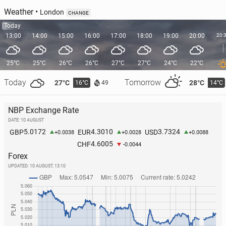
Weather
•
London
CHANGE
Today
13:00
14:00
15:00
16:00
17:00
18:00
19:00
20:00
20:
25°C
25°C
26°C
26°C
27°C
27°C
24°C
22°C
Today
Tomorrow
27°C
28°C
16°C
14°C
49
NBP Exchange Rate
DATE: 10 AUGUST
5.0172
4.3010
3.7324
GBP
EUR
USD
+0.0038
+0.0028
+0.0088
4.6005
CHF
-0.0044
Forex
UPDATED:
10 AUGUST, 13:10