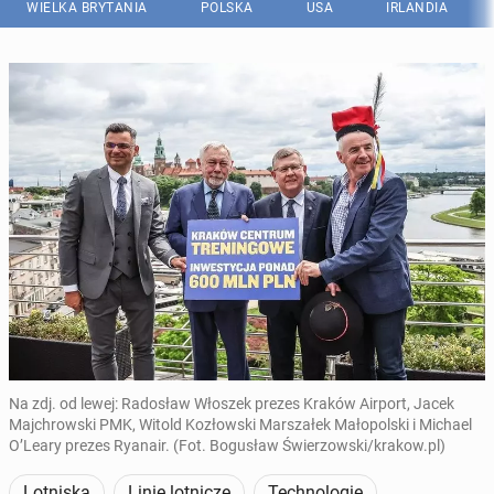
WIELKA BRYTANIA
POLSKA
USA
IRLANDIA
Na zdj. od lewej: Radosław Włoszek prezes Kraków Airport, Jacek
Majchrowski PMK, Witold Kozłowski Marszałek Małopolski i Michael
O’Leary prezes Ryanair. (Fot. Bogusław Świerzowski/krakow.pl)
Lotniska
Linie lotnicze
Technologie