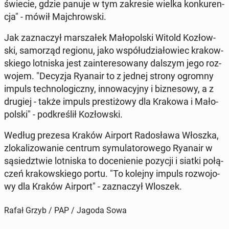
świecie, gdzie panuje w tym za­kre­sie wielka kon­ku­ren­
cja" - mówił Maj­chrow­ski.
Jak za­zna­czył mar­sza­łek Ma­ło­pol­ski Witold Ko­złow­
ski, sa­mo­rząd regionu, jako współ­udzia­ło­wiec kra­kow­
skie­go lot­ni­ska jest za­in­te­re­so­wa­ny dalszym jego roz­
wo­jem. "Decyzja Ryanair to z jednej strony ogromny
impuls tech­no­lo­gicz­ny, in­no­wa­cyj­ny i biz­ne­so­wy, a z
drugiej - także impuls pre­sti­żo­wy dla Krakowa i Ma­ło­
pol­ski" - pod­kre­ślił Ko­złow­ski.
Według prezesa Kraków Airport Ra­do­sła­wa Włoszka,
zlo­ka­li­zo­wa­nie centrum sy­mu­la­to­ro­we­go Ryanair w
są­siedz­twie lot­ni­ska to do­ce­nie­nie pozycji i siatki po­łą­
czeń kra­kow­skie­go portu. "To kolejny impuls roz­wo­jo­
wy dla Kraków Airport" - za­zna­czył Wloszek.
Rafał Grzyb / PAP / Jagoda Sowa