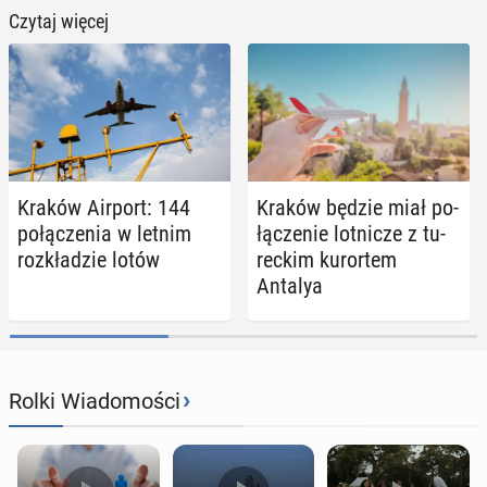
Czytaj więcej
Kraków Airport: 144
Kraków będzie miał po­
po­łą­cze­nia w letnim
łą­cze­nie lot­ni­cze z tu­
roz­kła­dzie lotów
rec­kim ku­ror­tem
Antalya
›
Rolki Wiadomości