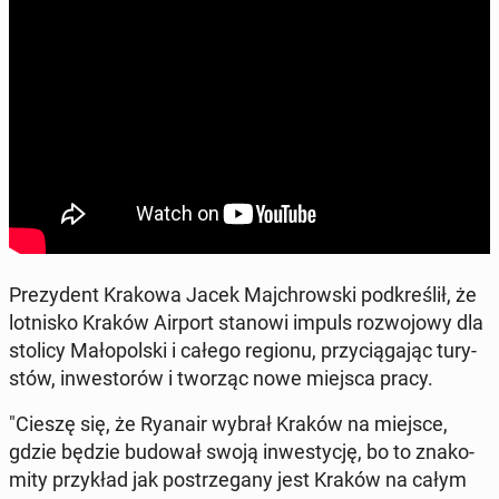
Pre­zy­dent Krakowa Jacek Maj­chrow­ski pod­kre­ślił, że
lot­ni­sko Kraków Airport stanowi impuls roz­wo­jo­wy dla
stolicy Ma­ło­pol­ski i całego regionu, przy­cią­ga­jąc tu­ry­
stów, in­we­sto­rów i tworząc nowe miejsca pracy.
"Cieszę się, że Ryanair wybrał Kraków na miejsce,
gdzie będzie budował swoją in­we­sty­cję, bo to zna­ko­
mi­ty przy­kład jak po­strze­ga­ny jest Kraków na całym