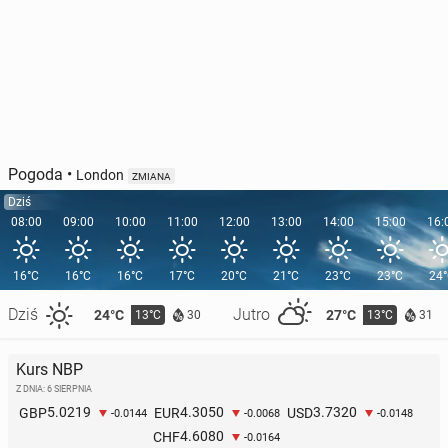
Pogoda
•
London
ZMIANA
Dziś
08:00
09:00
10:00
11:00
12:00
13:00
14:00
15:00
16:
16°C
16°C
16°C
17°C
20°C
21°C
23°C
23°C
24
Dziś
Jutro
24°C
27°C
13°C
13°C
30
31
Kurs NBP
Z DNIA: 6 SIERPNIA
5.0219
4.3050
3.7320
GBP
EUR
USD
-0.0144
-0.0068
-0.0148
4.6080
CHF
-0.0164