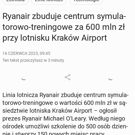
Ryanair zbuduje centrum sy­mu­la­
to­ro­wo-tre­nin­go­we za 600 mln zł
przy lot­ni­sku Kraków Airport
16 CZERWCA 2023, 09:45
Ten tekst przeczytasz w 3 minuty
Linia lot­ni­cza Ryanair zbuduje centrum sy­mu­la­
to­ro­wo-tre­nin­go­we o war­to­ści 600 mln zł w są­
siedz­twie lot­ni­ska Kraków Airport – ogłosił
prezes Ryanair Michael O'Leary. Według niego
ośrodek umoż­li­wi szko­le­nie do 500 osób dzien­
nie i stworzy 150 nowych miejsc pracy.