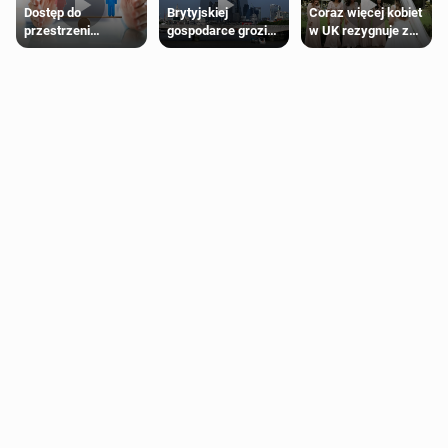
Dostęp do
Brytyjskiej
Coraz więcej kobiet
przestrzeni
gospodarce grozi
w UK rezygnuje z
przeznaczonych
recesja, jeśli
roli druhny na
dla jednej płci ma
kryzys na Bliskim
ślubie
opierać się
Wschodzie się
wyłącznie na płci
przedłuży
biologicznej