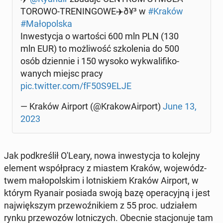
TO­RO­WO-TRE­NIN­GO­WE­✈️ð¥³ w
#Kraków
#Ma­ło­pol­ska
In­we­sty­cja o war­to­ści 600 mln PLN (130
mln EUR) to moż­li­wość szko­le­nia do 500
osób dzien­nie i 150 wysoko wy­kwa­li­fi­ko­
wa­nych miejsc pracy
pic.twitter.com/fF50S9ELJE
— Kraków Airport (@Kra­ko­wA­ir­port)
June 13,
2023
Jak pod­kre­ślił O'Leary, nowa in­we­sty­cja to kolejny
element współ­pra­cy z miastem Kraków, wo­je­wódz­
twem ma­ło­pol­skim i lot­ni­skiem Kraków Airport, w
którym Ryanair posiada swoją bazę ope­ra­cyj­ną i jest
naj­więk­szym prze­woź­ni­kiem z 55 proc. udzia­łem
rynku prze­wo­zów lot­ni­czych. Obecnie sta­cjo­nu­je tam