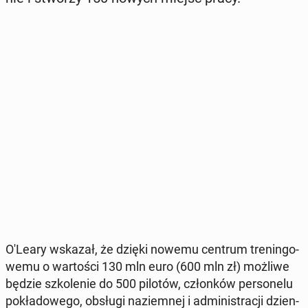
O'Leary wskazał, że dzięki nowemu centrum tre­nin­go­
we­mu o war­to­ści 130 mln euro (600 mln zł) możliwe
będzie szko­le­nie do 500 pilotów, człon­ków per­so­ne­lu
po­kła­do­we­go, obsługi na­ziem­nej i ad­mi­ni­stra­cji dzien­