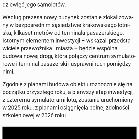
dzie­więć jego sa­mo­lo­tów.
Według prezesa nowy budynek zo­sta­nie zlo­ka­li­zo­wa­
ny w bez­po­śred­nim są­siedz­twie kra­kow­skie­go lot­ni­
ska, kil­ka­set metrów od ter­mi­na­la pa­sa­żer­skie­go.
Istot­nym ele­men­tem in­we­sty­cji – wska­za­li przed­sta­
wi­cie­le prze­woź­ni­ka i miasta – będzie wspólna
budowa nowej drogi, która połączy centrum sy­mu­la­to­
ro­we i ter­mi­nal pa­sa­żer­ski i uspraw­ni ruch po­mię­dzy
nimi.
Zgodnie z planami budowa obiektu roz­pocz­nie się na
po­cząt­ku przy­szłe­go roku, a pierw­szy etap in­we­sty­cji,
z czte­re­ma sy­mu­la­to­ra­mi lotu, zo­sta­nie uru­cho­mio­ny
w 2025 roku, z planami osią­gnię­cia pełnej zdol­no­ści
szko­le­nio­wej w 2026 roku.