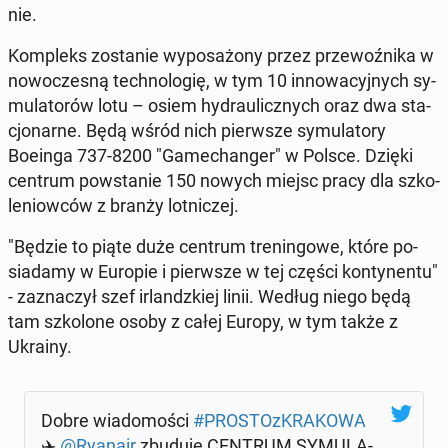
nie.
Kom­pleks zo­sta­nie wy­po­sa­żo­ny przez prze­woź­ni­ka w
no­wo­cze­sną tech­no­lo­gię, w tym 10 in­no­wa­cyj­nych sy­
mu­la­to­rów lotu – osiem hy­drau­licz­nych oraz dwa sta­
cjo­nar­ne. Będą wśród nich pierw­sze sy­mu­la­to­ry
Boeinga 737-8200 "Ga­me­chan­ger" w Polsce. Dzięki
centrum po­wsta­nie 150 nowych miejsc pracy dla szko­
le­niow­ców z branży lot­ni­czej.
"Będzie to piąte duże centrum tre­nin­go­we, które po­
sia­da­my w Europie i pierw­sze w tej części kon­ty­nen­tu"
- za­zna­czył szef ir­landz­kiej linii. Według niego będą
tam szko­lo­ne osoby z całej Europy, w tym także z
Ukrainy.
Dobre wia­do­mo­ści
#PRO­STOz­KRA­KO­WA
✈️
@Ryanair
zbuduje CENTRUM SY­MU­LA­