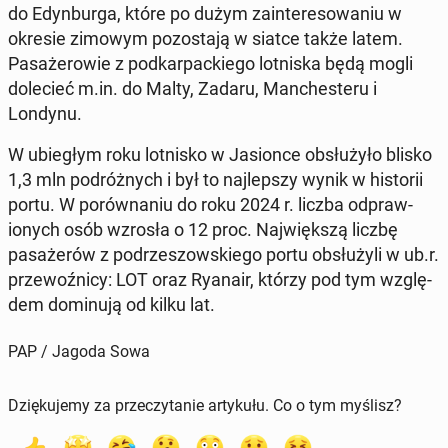
do Edyn­bur­ga, które po dużym zain­tere­sowa­niu w
okresie zimowym po­zosta­ją w siatce także latem.
Pasażerowie z pod­karpack­iego lot­niska będą mogli
dole­cieć m.in. do Malty, Zadaru, Man­ches­teru i
Londynu.
W ubiegłym roku lot­nisko w Ja­sionce ob­służyło blisko
1,3 mln po­dróżnych i był to na­jlep­szy wynik w his­torii
portu. W porów­na­niu do roku 2024 r. liczba odpraw­
ionych osób wzrosła o 12 proc. Na­jwięk­szą liczbę
pasażerów z po­drzes­zowskiego portu ob­służyli w ub.r.
prze­woźni­cy: LOT oraz Ryanair, którzy pod tym wzglę­
dem domin­u­ją od kilku lat.
PAP / Jagoda Sowa
Dziękujemy za przeczytanie artykułu. Co o tym myślisz?