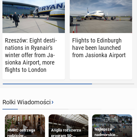
Rzeszów: Eight des­ti­
Flights to Ed­in­burgh
na­tions in Ryanair's
have been launched
winter offer from Ja­
from Ja­sion­ka Airport
sion­ka Airport, more
flights to London
›
Rolki Wiadomości
Najlepsze
HMRC ostrzega
Anglia rozszerza
nadmorskie
rodziców
program 50-