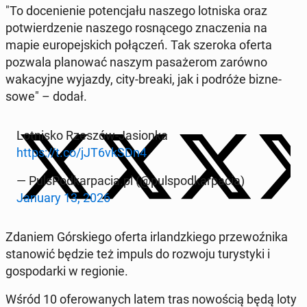
"To doce­nie­nie po­tenc­jału naszego lot­niska oraz
potwierdze­nie naszego ros­nącego znaczenia na
mapie eu­rope­js­kich połączeń. Tak szeroka oferta
pozwala planować naszym pasażerom zarówno
waka­cyjne wyjazdy, city-breaki, jak i podróże biz­ne­
sowe" – dodał.
Lot­nisko Rzeszów-Ja­sion­ka
https://t.co/jJT6vkSDn4
— Pul­sPod­karpa­cia.pl (@pul­spod­karpa­cia)
January 13, 2026
Zdaniem Górskiego oferta ir­landzkiego prze­woźni­ka
stanow­ić będzie też impuls do rozwoju tu­rysty­ki i
gospo­dar­ki w re­gion­ie.
Wśród 10 ofer­owanych latem tras nowoś­cią będą loty