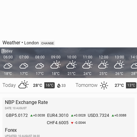
Weather
•
London
CHANGE
Today
06:00
07:00
08:00
09:00
10:00
11:00
12:00
13:00
14:
18°C
17°C
17°C
18°C
21°C
24°C
25°C
26°C
28
Today
Tomorrow
28°C
27°C
16°C
13°C
33
NBP Exchange Rate
DATE: 10 AUGUST
5.0172
4.3010
3.7324
GBP
EUR
USD
+0.0038
+0.0028
+0.0088
4.6005
CHF
-0.0044
Forex
UPDATED:
10 AUGUST, 06:30