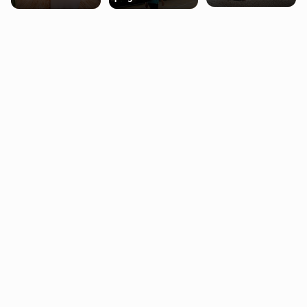
miasteczko blisko
pobierających Child
procentowych
Londynu
Benefit. Mogą być
zniżek kolejowych
zobowiązani do
na 18-latków
zwrotu zasiłku