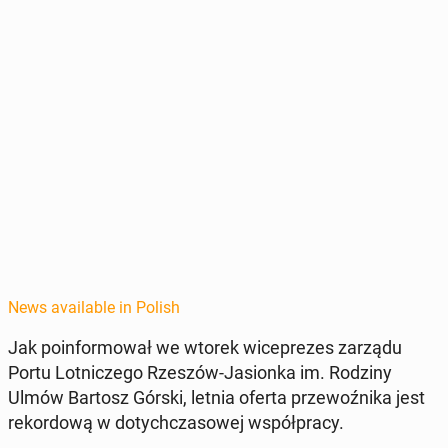
News available in Polish
Jak poin­for­mował we wtorek wi­ceprezes zarządu
Portu Lot­niczego Rzeszów-Ja­sion­ka im. Rodziny
Ulmów Bartosz Górski, letnia oferta prze­woźni­ka jest
reko­r­dową w doty­chcza­sowej współpra­cy.