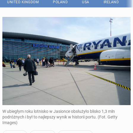
UNITED KINGDOM
POLAND
USA
IRELAND
W ubiegłym roku lotnisko w Jasionce obsłużyło blisko 1,3 mln
podróżnych i był to najlepszy wynik w historii portu. (Fot. Getty
Images)