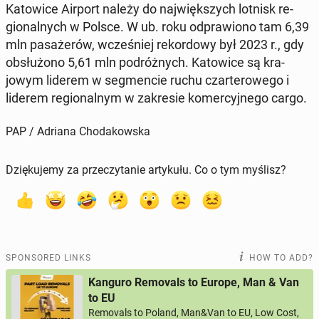
Ka­tow­ice Airport należy do na­jwięk­szych lotnisk re­
gion­al­nych w Polsce. W ub. roku odpraw­iono tam 6,39
mln pasażerów, wcześniej reko­r­dowy był 2023 r., gdy
ob­służono 5,61 mln po­dróżnych. Ka­tow­ice są kra­
jowym liderem w seg­men­cie ruchu czarterowego i
liderem re­gion­al­nym w za­kre­sie komer­cyjnego cargo.
PAP / Adriana Chodakowska
Dziękujemy za przeczytanie artykułu. Co o tym myślisz?
SPONSORED LINKS
HOW TO ADD?
Kanguro Removals to Europe, Man & Van
to EU
Removals to Poland, Man&Van to EU, Low Cost,