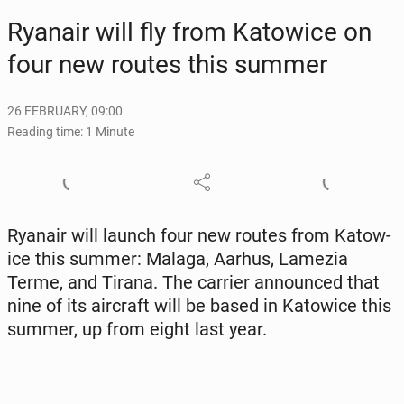
Ryanair will fly from Ka­tow­ice on
four new routes this summer
26 FEBRUARY, 09:00
Reading time: 1 Minute
Ryanair will launch four new routes from Ka­tow­
ice this summer: Malaga, Aarhus, Lamezia
Terme, and Tirana. The carrier an­nounced that
nine of its air­craft will be based in Ka­tow­ice this
summer, up from eight last year.