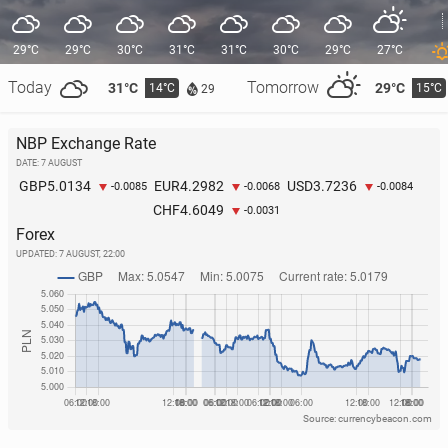
29°C
29°C
30°C
31°C
31°C
30°C
29°C
27°C
Today
Tomorrow
31°C
29°C
14°C
15°C
29
NBP Exchange Rate
DATE: 7 AUGUST
5.0134
4.2982
3.7236
GBP
EUR
USD
-0.0085
-0.0068
-0.0084
4.6049
CHF
-0.0031
Forex
UPDATED:
7 AUGUST, 22:00
Source: currencybeacon.com