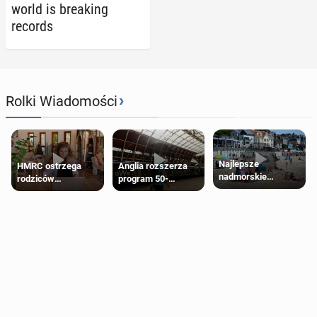
world is break­ing
records
›
Rolki Wiadomości
Najlepsze
HMRC ostrzega
Anglia rozszerza
nadmorskie
rodziców
program 50-
miasteczko blisko
pobierających Child
procentowych
Londynu
Benefit. Mogą być
zniżek kolejowych
zobowiązani do
na 18-latków
zwrotu zasiłku