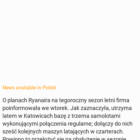
News available in Polish
O planach Ryanaira na tegoroczny sezon letni firma
poin­for­mowała we wtorek. Jak za­z­naczyła, utrzyma
latem w Ka­tow­icach bazę z trzema samolota­mi
wykonu­ją­cy­mi połączenia reg­u­larne; dołączy do nich
sześć kole­jnych maszyn lata­ją­cych w czarter­ach.
Powinno to przełożyć się na ob­służe­nie w sezonie