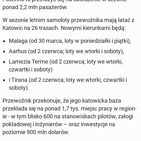
ponad 2,2 mln pasażerów.
W sezonie letnim samolo­ty prze­woźni­ka mają latać z
Katowic na 26 trasach. Nowymi kierunk­a­mi będą:
Malaga (od 30 marca, loty w poniedzi­ał­ki i piątki),
Aarhus (od 2 czerwca; loty we wtorki i soboty),
Lamezia Terme (od 2 czerwca; loty we wtorki,
czwart­ki i soboty)
i Tirana (od 2 czerwca; loty we wtorki, czwart­ki i
soboty).
Prze­woźnik przekonu­je, że jego ka­tow­ic­ka baza
przekła­da się na ponad 1,7 tys. miejsc pracy w re­gion­
ie - w tym blisko 600 na stanowiskach pilotów, załogi
pokład­owej i in­żynierów – oraz in­west­y­c­je na
poziomie 900 mln dolarów.