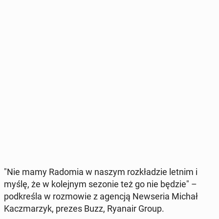
"Nie mamy Radomia w naszym roz­kła­dzie letnim i
myślę, że w ko­lej­nym sezonie też go nie będzie" –
pod­kre­śla w roz­mo­wie z agencją New­se­ria Michał
Kacz­ma­rzyk, prezes Buzz, Ryanair Group.