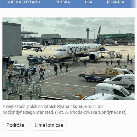
WIELKA BRYTANIA
POLSKA
USA
IRLANDIA
Z większości polskich lotnisk Ryanair kursuje m.in. do
podlondyńskiego Stansted. (Fot. A. Chodakowska/Londynek.net)
Podróże
Linie lotnicze