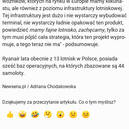
woź­ni­ków, których na rynku w Europie mamy kil­ku­na­
stu, ale również z poziomu in­fra­struk­tu­ry lot­ni­sko­wej.
Tej in­fra­struk­tu­ry jest dużo i nie wy­star­czy wy­bu­do­wać
ter­mi­nal, nie wy­star­czy ładnie opa­ko­wać ten produkt,
po­wie­dzieć
mamy fajne lot­ni­sko, za­chę­ca­my
, tylko za
tym musi pójść cała stra­te­gia, która ten projekt wy­pro­
mu­je, a tego teraz nie ma" - pod­su­mo­wu­je.
Ryanair lata obecnie z 13 lotnisk w Polsce, posiada
sześć baz ope­ra­cyj­nych, na których zba­zo­wa­ne są 44
sa­mo­lo­ty.
Newseria.pl / Adriana Chodakowska
Dziękujemy za przeczytanie artykułu. Co o tym myślisz?