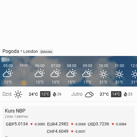
Pogoda
•
London
ZMIANA
Dziś
05:00
05:33
06:00
07:00
08:00
09:00
10:00
11:00
12:
12°C
12°C
13°C
15°C
17°C
21°C
21°C
21
Dziś
Jutro
24°C
27°C
12°C
14°C
26
23
Kurs NBP
Z DNIA: 7 SIERPNIA
5.0134
4.2982
3.7236
GBP
EUR
USD
-0.0085
-0.0068
-0.0084
4.6049
CHF
-0.0031