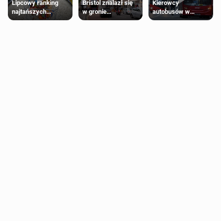
Lipcowy ranking
Bristol znalazł się
Kierowcy
najtańszych
w gronie
autobusów w
supermarketów
najlepszych
Londynie
kierunków podróży
zapowiadają strajki
na świecie