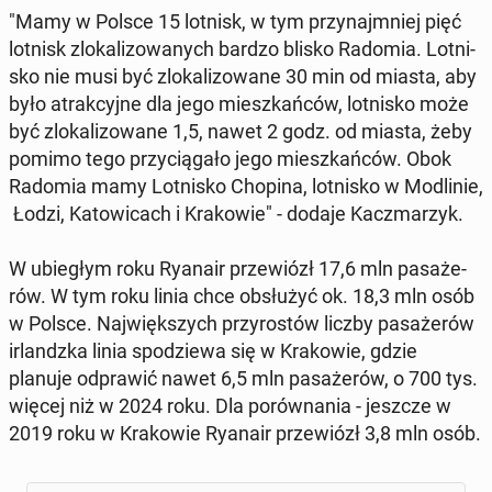
"Mamy w Polsce 15 lotnisk, w tym przy­naj­mniej pięć
lotnisk zlo­ka­li­zo­wa­nych bardzo blisko Radomia. Lot­ni­
sko nie musi być zlo­ka­li­zo­wa­ne 30 min od miasta, aby
było atrak­cyj­ne dla jego miesz­kań­ców, lot­ni­sko może
być zlo­ka­li­zo­wa­ne 1,5, nawet 2 godz. od miasta, żeby
pomimo tego przy­cią­ga­ło jego miesz­kań­ców. Obok
Radomia mamy Lot­ni­sko Chopina, lot­ni­sko w Mo­dli­nie,
Łodzi, Ka­to­wi­cach i Kra­ko­wie" - dodaje Kacz­ma­rzyk.
W ubie­głym roku Ryanair prze­wiózł 17,6 mln pa­sa­że­
rów. W tym roku linia chce ob­słu­żyć ok. 18,3 mln osób
w Polsce. Naj­więk­szych przy­ro­stów liczby pa­sa­że­rów
ir­landz­ka linia spo­dzie­wa się w Kra­ko­wie, gdzie
planuje od­pra­wić nawet 6,5 mln pa­sa­że­rów, o 700 tys.
więcej niż w 2024 roku. Dla po­rów­na­nia - jeszcze w
2019 roku w Kra­ko­wie Ryanair prze­wiózł 3,8 mln osób.