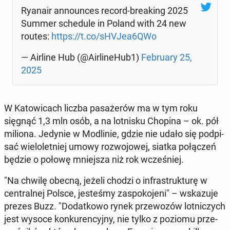
Ryanair an­no­un­ces record-bre­aking 2025
Summer sche­du­le in Poland with 24 new
routes:
https://t.co/sHVJea6QWo
— Airline Hub (@Air­li­ne­Hub1)
Fe­bru­ary 25,
2025
W Ka­to­wi­cach liczba pa­sa­że­rów ma w tym roku
sięgnąć 1,3 mln osób, a na lot­ni­sku Chopina – ok. pół
miliona. Jedynie w Mo­dli­nie, gdzie nie udało się pod­pi­
sać wie­lo­let­niej umowy roz­wo­jo­wej, siatka po­łą­czeń
będzie o połowę mniej­sza niż rok wcze­śniej.
"Na chwilę obecną, jeżeli chodzi o in­fra­struk­tu­rę w
cen­tral­nej Polsce, je­ste­śmy za­spo­ko­je­ni" – wska­zu­je
prezes Buzz. "Do­dat­ko­wo rynek prze­wo­zów lot­ni­czych
jest wysoce kon­ku­ren­cyj­ny, nie tylko z poziomu prze­