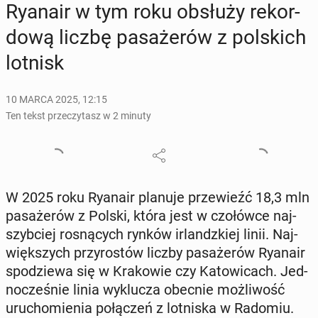
Ryanair w tym roku obsłuży re­kor­
do­wą liczbę pa­sa­że­rów z pol­skich
lotnisk
10 MARCA 2025, 12:15
Ten tekst przeczytasz w 2 minuty
W 2025 roku Ryanair planuje prze­wieźć 18,3 mln
pa­sa­że­rów z Polski, która jest w czo­łów­ce naj­
szyb­ciej ro­sną­cych rynków ir­landz­kiej linii. Naj­
więk­szych przy­ro­stów liczby pa­sa­że­rów Ryanair
spo­dzie­wa się w Kra­ko­wie czy Ka­to­wi­cach. Jed­
no­cze­śnie linia wy­klu­cza obecnie moż­li­wość
uru­cho­mie­nia po­łą­czeń z lot­ni­ska w Radomiu.