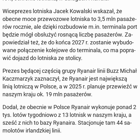
Wi­ce­pre­zes lot­ni­ska Jacek Ko­wal­ski wskazał, że
obecne moce prze­wo­zo­we lot­ni­ska to 3,5 mln pa­sa­że­
rów rocznie, ale dzięki roz­bu­do­wie m.in. ter­mi­na­la port
będzie mógł ob­słu­żyć rosnącą liczbę pa­sa­że­rów. Za­
po­wie­dział też, że do końca 2027 r. zo­sta­nie wy­bu­do­
wa­ne po­łą­cze­nie ko­le­jo­we do ter­mi­na­la, co ma po­pra­
wić dojazd do lot­ni­ska ze stolicy.
Prezes będącej częścią grupy Ryanair linii Buzz Michał
Kacz­ma­rzyk za­zna­czył, że Ryanair jest naj­więk­szą
linią lot­ni­czą w Polsce, a w 2025 r. planuje prze­wieźć w
naszym kraju ok. 19 mln pa­sa­że­rów.
Dodał, że obecnie w Polsce Ryanair wy­ko­nu­je ponad 2
tys. lotów ty­go­dnio­wo z 13 lotnisk w naszym kraju, a
sześć z nich to bazy Ry­ana­ira. Sta­cjo­nu­je tam 44 sa­
mo­lo­tów ir­landz­kiej linii.