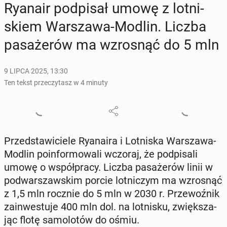
Ryanair pod­pi­sał umowę z lot­ni­
skiem War­sza­wa-Modlin. Liczba
pa­sa­że­rów ma wzro­snąć do 5 mln
9 LIPCA 2025, 13:30
Ten tekst przeczytasz w 4 minuty
Przed­sta­wi­cie­le Ry­ana­ira i Lot­ni­ska War­sza­wa-
Modlin po­in­for­mo­wa­li wczoraj, że pod­pi­sa­li
umowę o współ­pra­cy. Liczba pa­sa­że­rów linii w
pod­war­szaw­skim porcie lot­ni­czym ma wzro­snąć
z 1,5 mln rocznie do 5 mln w 2030 r. Prze­woź­nik
za­in­we­stu­je 400 mln dol. na lot­ni­sku, zwięk­sza­
jąc flotę sa­mo­lo­tów do ośmiu.