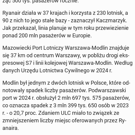
żąc 500 tys. pa­sa­że­rów rocznie.
Ryanair działa w 37 krajach i ko­rzy­sta z 230 lotnisk, a
90 z nich to jego stałe bazy - za­zna­czył Kacz­ma­rzyk.
Jak prze­ka­zał, linia planuje w tym roku prze­wie­zie­nie
ponad 200 mln pa­sa­że­rów w Europie.
Ma­zo­wiec­ki Port Lot­ni­czy War­sza­wa-Modlin znaj­du­je
się 37 km od centrum War­sza­wy, w pobliżu drogi eks­
pre­so­wej S7 i linii ko­le­jo­wej War­sza­wa-Modlin. Według
danych Urzędu Lot­nic­twa Cy­wil­ne­go w 2024 r.
Modlin był jednym z dwóch lotnisk w Polsce, które od­
no­to­wa­ły spadek liczby pa­sa­że­rów. Pod­war­szaw­ski
port w 2024 r. ob­słu­żył 2 mln 697 tys. 575 pa­sa­że­rów,
co oznacza spadek z 3 mln 399 tys. 650 osób w 2023
r. - o 20,7 proc. Zdaniem ULC miało to związek ze
zmniej­sze­niem liczby miejsc ofe­ro­wa­nych przez Ry­
ana­ira.