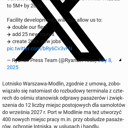
to 5M+ by 2030.
Fa­ci­li­ty de­ve­lop­ments will also allow us to:
✈️ double our fleet
✈️ add 25 new routes
✈️ create 200+ new jobs
pic.twitter.com/bRy6Cv3vFN
— Ryanair Press Team (@Ry­ana­ir­Press)
July 8,
2025
Lot­ni­sko War­sza­wa-Modlin, zgodnie z umową, zo­bo­
wią­za­ło się na­to­miast do roz­bu­do­wy ter­mi­na­la z czte­
rech do ośmiu sta­no­wisk odprawy pa­sa­że­rów i zwięk­
sze­nia do 12 liczby miejsc po­sto­jo­wych dla sa­mo­lo­tów
do wrze­śnia 2027 r. Port w Mo­dli­nie ma też utwo­rzyć
400 nowych miejsc pracy m.in. przy ob­słu­dze pa­sa­że­
rów, ochro­nie lot­ni­ska, w usłu­gach i handlu.