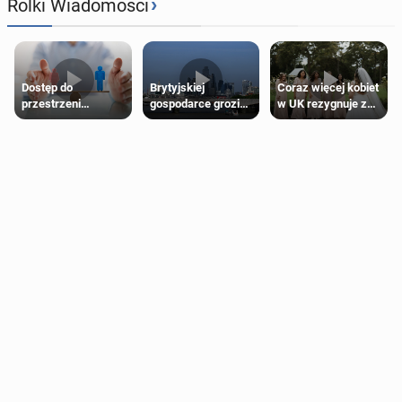
›
Rolki Wiadomości
Dostęp do
Brytyjskiej
Coraz więcej kobiet
przestrzeni
gospodarce grozi
w UK rezygnuje z
przeznaczonych
recesja, jeśli
roli druhny na
dla jednej płci ma
kryzys na Bliskim
ślubie
opierać się
Wschodzie się
wyłącznie na płci
przedłuży
biologicznej