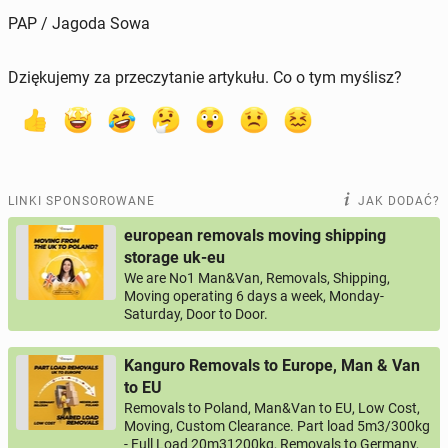
PAP / Jagoda Sowa
Dziękujemy za przeczytanie artykułu. Co o tym myślisz?
LINKI SPONSOROWANE
JAK DODAĆ?
european removals moving shipping
storage uk-eu
We are No1 Man&Van, Removals, Shipping,
Moving operating 6 days a week, Monday-
Saturday, Door to Door.
Kanguro Removals to Europe, Man & Van
to EU
Removals to Poland, Man&Van to EU, Low Cost,
Moving, Custom Clearance. Part load 5m3/300kg
- Full Load 20m31200kg, Removals to Germany,