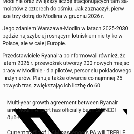
Mo­dli­nie oraz zwięk­szy liczbę sta­cjo­nu­ją­cych tam sa­
mo­lo­tów z czte­rech do ośmiu. Jak za­zna­czył, pierw­
sze trzy dotrą do Modlina w grudniu 2026 r.
Jego zdaniem War­sza­wa-Modlin w latach 2025-2030
będzie naj­szyb­ciej ro­sną­cym lot­ni­skiem nie tylko w
Polsce, ale w całej Europie.
Przed­sta­wi­cie­le Ry­ana­ira po­in­for­mo­wa­li również, że
latem 2026 r. prze­woź­nik utworzy 200 nowych miejsc
pracy w Mo­dli­nie - dla pilotów, per­so­ne­lu po­kła­do­we­go
i in­ży­nie­rów. Planuje także otwar­cie co naj­mniej 25
nowych tras, zwięk­sza­jąc ich liczbę do 60.
Multi-year growth agre­ement between Ryanair
and Modlin Airport has of­fi­cial­ly been SIGNED!
ðµð±
Current traffic of 1.5M pas­sen­gers PA will TREBLE