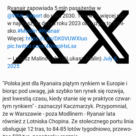
Ryanair za­po­wia­da 5 mln pa­sa­że­rów w
@WMI_Airport
do roku 2030. To o 47% więcej niż
w naj­lep­szym dotąd roku 2023 ob­słu­ży­ło to lot­ni­
sko.
#Modlin
#Ryanair
Więcej:
https://t.co/DK0VUWXIuo
pic.twitter.com/4Dne­pHxLsx
— Lukasz Ma­li­now­ski (@Lukasz_Malin)
July 8,
2025
"Polska jest dla Ry­ana­ira piątym rynkiem w Europie i
biorąc pod uwagę, jak szybko ten rynek się rozwija,
jest kwestią czasu, kiedy stanie się w prak­ty­ce czwar­
tym rynkiem" - za­zna­czył Kacz­ma­rzyk. Przy­po­mniał,
że w War­sza­wie - poza Mo­dli­nem - Ryanair lata
również z Lot­ni­ska Chopina. Ze sto­łecz­ne­go portu linia
ob­słu­gu­je 12 tras, to 84-85 lotów ty­go­dnio­wo, prze­wo­