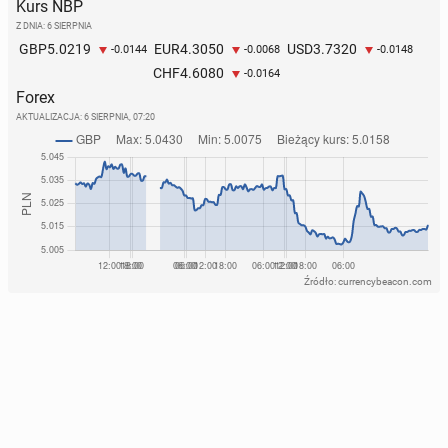
Kurs NBP
Z DNIA: 6 SIERPNIA
5.0219
4.3050
3.7320
GBP
EUR
USD
-0.0144
-0.0068
-0.0148
4.6080
CHF
-0.0164
Forex
AKTUALIZACJA:
6 SIERPNIA, 07:20
Źródło: currencybeacon.com