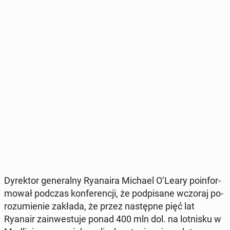
Dy­rek­tor ge­ne­ral­ny Ry­ana­ira Michael O’Leary po­in­for­
mo­wał podczas kon­fe­ren­cji, że pod­pi­sa­ne wczoraj po­
ro­zu­mie­nie zakłada, że przez na­stęp­ne pięć lat
Ryanair za­in­we­stu­je ponad 400 mln dol. na lot­ni­sku w