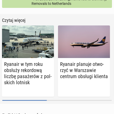
Removals to Netherlands
Czytaj więcej
Ryanair w tym roku
Ryanair planuje otwo­
obsłuży re­kor­do­wą
rzyć w War­sza­wie
liczbę pa­sa­że­rów z pol­
centrum obsługi klienta
skich lotnisk