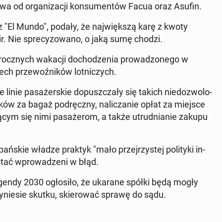
twa od or­ga­ni­za­cji kon­su­men­tów Facua oraz Asufin.
z "El Mundo", podały, że naj­więk­szą karę z kwoty
. Nie spre­cy­zo­wa­no, o jaką sumę chodzi.
o­rocz­nych wakacji do­cho­dze­nia pro­wa­dzo­ne­go w
rech prze­woź­ni­ków lot­ni­czych.
linie pa­sa­żer­skie do­pusz­cza­ły się takich nie­do­zwo­lo­
dków za bagaż pod­ręcz­ny, na­li­cza­nie opłat za miejsce
ją­cym się nimi pa­sa­że­rom, a także utrud­nia­nie zakupu
ań­skie władze praktyk "mało przej­rzy­stej po­li­ty­ki in­
stać wpro­wa­dze­ni w błąd.
i Agendy 2030 ogło­si­ło, że ukarane spółki będą mogły
zy­nie­sie skutku, skie­ro­wać sprawę do sądu.