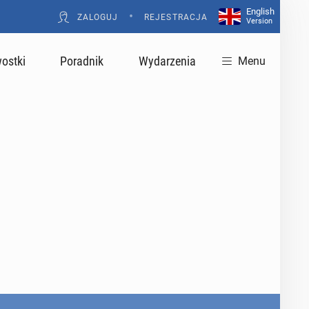
English
•
ZALOGUJ
REJESTRACJA
Version
ostki
Poradnik
Wydarzenia
Menu