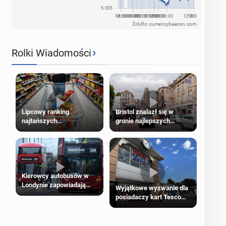
Źródło: currencybeacon.com
›
Rolki Wiadomości
Lipcowy ranking
Bristol znalazł się w
najtańszych
gronie najlepszych
supermarketów
kierunków podróży na
świecie
Kierowcy autobusów w
Londynie zapowiadają
Wyjątkowe wyzwanie dla
strajki
posiadaczy kart Tesco
Clubcard!