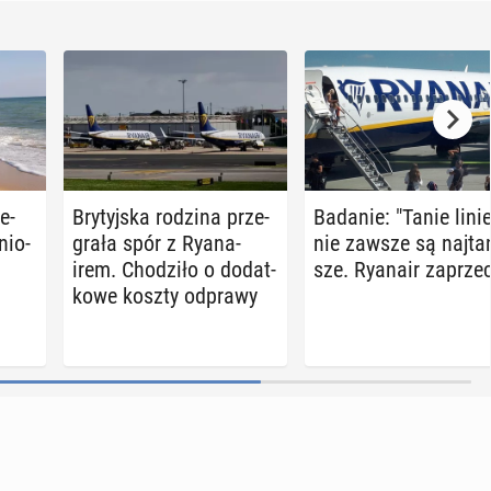
e­
Bry­tyj­ska rodzina prze­
Badanie: "Tanie linie
nio­
gra­ła spór z Ry­ana­
nie zawsze są naj­ta
irem. Cho­dzi­ło o do­dat­
sze. Ryanair za­prze­
ko­we koszty odprawy