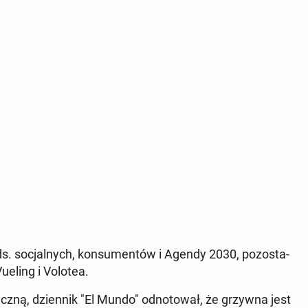
 ds. so­cjal­nych, kon­su­men­tów i Agendy 2030, po­zo­sta­
Vueling i Volotea.
rycz­ną, dzien­nik "El Mundo" od­no­to­wał, że grzywna jest