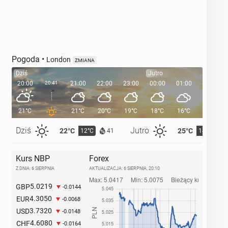
Pogoda
•
London
ZMIANA
Dziś
Jutro
20:00
20:41
21:00
22:00
23:00
00:00
01:00
02:00
21°C
21°C
20°C
19°C
18°C
16°C
16°C
Dziś
Jutro
22°C
25°C
12°C
14°C
41
Kurs NBP
Forex
Z DNIA: 6 SIERPNIA
AKTUALIZACJA:
6 SIERPNIA, 20:10
5.0219
GBP
-0.0144
4.3050
EUR
-0.0068
3.7320
USD
-0.0148
4.6080
CHF
-0.0164