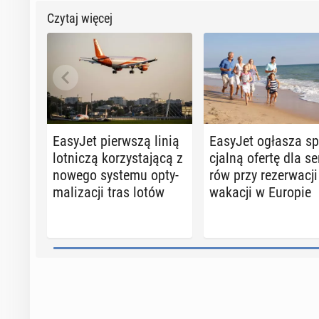
Czytaj więcej
EasyJet pierw­szą linią
EasyJet ogłasza sp
lot­ni­czą ko­rzy­sta­ją­cą z
cjal­ną ofertę dla se­
nowego systemu opty­
rów przy re­zer­wa­cji
ma­li­za­cji tras lotów
wakacji w Europie