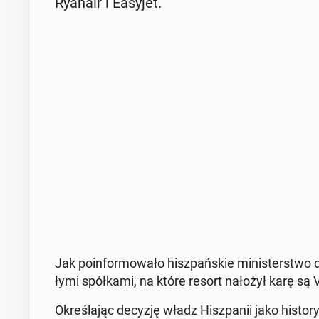
Ryanair i Easyjet.
Jak po­in­for­mo­wa­ło hisz­pań­skie mi­ni­ster­stwo
ły­mi spół­ka­mi, na które resort nałożył karę są 
Okre­śla­jąc decyzję władz Hisz­pa­nii jako hi­sto­