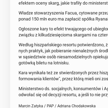
efektem oceny skarg, jakie trafiły do mi­ni­ster­s
Władze sto­wa­rzy­sze­nia Facua, cy­to­wa­ne prze
ponad 150 mln euro ma za­pła­cić spółka Ryanair
Ogło­szo­ne kary to efekt trwa­ją­ce­go od ubie­gł
związku z kil­ku­dzie­się­cio­ma skar­ga­mi na czte­
Według hisz­pań­skie­go resortu po­twier­dzo­no, że 
nych praktyk, jak po­bie­ra­nie nie­na­leż­nych śro
w są­siedz­twie osób nie­sa­mo­dziel­nych opie­ku­
gotówką biletu na lot­ni­sku.
Kara wy­ni­ka­ła też ze stwier­dzo­nych przez hisz­p
for­mo­wa­nia klien­tów", przez którą mieli oni zo
Mi­ni­ster­stwo ds. so­cjal­nych, kon­su­men­tów 
odwołać się od decyzji resortu, a jeśli to nie pr
Marcin Zatyka / PAP / Adriana Chodakowska