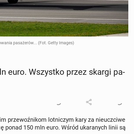
wania pasażerów... (Fot. Getty Images)
ln euro. Wszyst­ko przez skargi pa­
im prze­woź­ni­kom lot­ni­czym kary za nie­uczci­we
tę ponad 150 mln euro. Wśród uka­ra­nych linii są