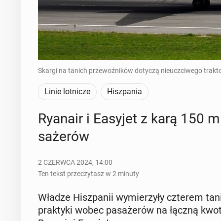
Skargi na tanich przewoźników dotyczą nieuczciwego trakto
Linie lotnicze
Hiszpania
Ryanair i Easyjet z karą 150 m
sa­że­rów
2 CZERWCA 2024, 14:00
Ten tekst przeczytasz w 2 minuty
Władze Hisz­pa­nii wy­mie­rzy­ły czterem tan
prak­ty­ki wobec pa­sa­że­rów na łączną kwo