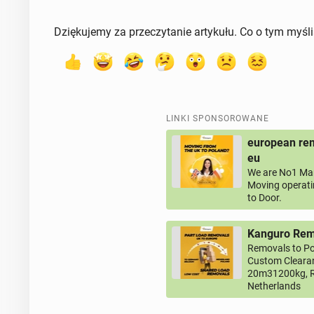
Dziękujemy za przeczytanie artykułu. Co o tym myśl
LINKI SPONSOROWANE
european rem
eu
We are No1 Man
Moving operati
to Door.
Kanguro Remo
Removals to Po
Custom Clearan
20m31200kg, R
Netherlands