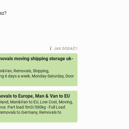
isz?
JAK DODAĆ?
ovals moving shipping storage uk-
&Van, Removals, Shipping,
ng 6 days a week, Monday-Saturday, Door
vals to Europe, Man & Van to EU
land, Man&Van to EU, Low Cost, Moving,
ce. Part load 5m3/300kg - Full Load
emovals to Germany, Removals to