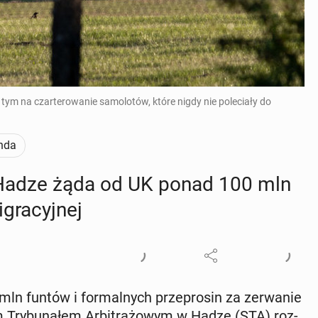
ym na czarterowanie samolotów, które nigdy nie poleciały do
nda
 Hadze żąda od UK ponad 100 mln
ra­cyj­nej
 funtów i for­mal­nych prze­pro­sin za ze­rwa­nie
Try­bu­na­łem Ar­bi­tra­żo­wym w Hadze (STA) roz­