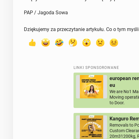
PAP / Jagoda Sowa
Dziękujemy za przeczytanie artykułu. Co o tym myśl
LINKI SPONSOROWANE
european rem
eu
We are No1 Man
Moving operati
to Door.
Kanguro Remo
Removals to Po
Custom Clearan
20m31200kg, R