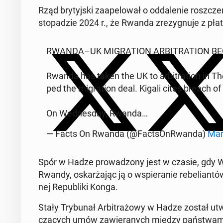
Rząd bry­tyj­ski za­ape­lo­wał o od­da­le­nie rosz­cz
sto­pa­dzie 2024 r., że Rwanda zre­zy­gnu­je z płat­
RWANDA–UK MI­GRA­TION AR­BI­TRA­TION BEGINS
Rwanda has taken the UK to ar­bi­tra­tion in
ped the mi­gra­tion deal. Kigali cites breach o
On We­dnes­day, Rwanda…
— Facts On Rwanda (@Fact­sOnR­wan­da)
Mar
Spór w Hadze pro­wa­dzo­ny jest w czasie, gdy Wie
Rwandy, oskar­ża­jąc ją o wspie­ra­nie re­be­lian­
nej Re­pu­bli­ki Konga.
Stały Try­bu­nał Ar­bi­tra­żo­wy w Hadze został ut
czą­cych umów za­wie­ra­nych między pań­stwa­m