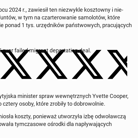
 2024 r., za­wie­sił ten nie­zwy­kle kosz­tow­ny i nie­
tów, w tym na czar­te­ro­wa­nie sa­mo­lo­tów, które
ie ponad 1 tys. urzęd­ni­ków pań­stwo­wych, pra­cu­ją­cych
 failed migrant de­por­ta­tion deal.
­tyj­ska mi­ni­ster spraw we­wnętrz­nych Yvette Cooper,
 cztery osoby, które zrobiły to do­bro­wol­nie.
nio­sła koszty, po­nie­waż utwo­rzy­ła izbę od­wo­ław­czą
o­wa­ła tym­cza­so­we ośrodki dla na­pły­wa­ją­cych