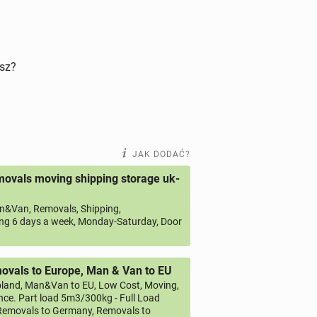
isz?
JAK DODAĆ?
ovals moving shipping storage uk-
&Van, Removals, Shipping,
ng 6 days a week, Monday-Saturday, Door
vals to Europe, Man & Van to EU
land, Man&Van to EU, Low Cost, Moving,
ce. Part load 5m3/300kg - Full Load
emovals to Germany, Removals to