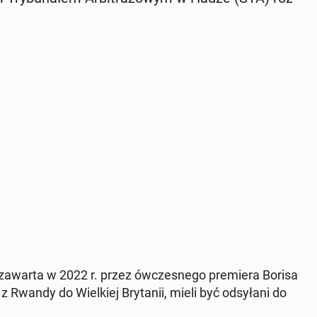
zawarta w 2022 r. przez ów­cze­sne­go pre­mie­ra Borisa
i z Rwandy do Wiel­kiej Bry­ta­nii, mieli być od­sy­ła­ni do