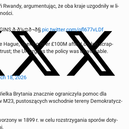
eń Rwandy, ar­gu­men­tu­jąc, że oba kraje uzgod­ni­ły w li­
no­ści.
 ð·ð¼⚖️ð¬ð§
pic.twitter.com/ofl677vLDf
 The Hague, seeking over £100M after London scrap­
f trust; the UK argues the policy was unwor­ka­ble.
ch 18, 2026
lka Bry­ta­nia znacz­nie ogra­ni­czy­ła pomoc dla
tów M23, pu­sto­szą­cych wschod­nie tereny De­mo­kra­tycz­
wo­rzo­ny w 1899 r. w celu roz­strzy­ga­nia sporów do­ty­
i.