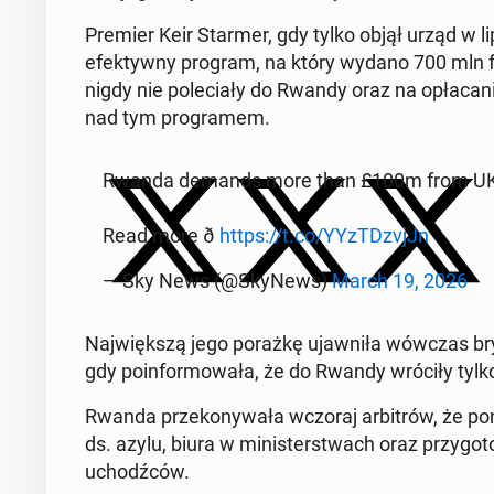
Premier Keir Starmer, gdy tylko objął urząd w lipcu
efek­tyw­ny program, na który wydano 700 mln fun
nigdy nie po­le­cia­ły do Rwandy oraz na opła­ca­n
nad tym pro­gra­mem.
Rwanda demands more than £100m from UK over
Read more ð
https://t.co/YYzT­DzvjJn
— Sky News (@SkyNews)
March 19, 2026
Naj­więk­szą jego porażkę ujaw­ni­ła wówczas bry
gdy po­in­for­mo­wa­ła, że do Rwandy wróciły tylko
Rwanda prze­ko­ny­wa­ła wczoraj ar­bi­trów, że po­
ds. azylu, biura w mi­ni­ster­stwach oraz przy­go­t
uchodź­ców.