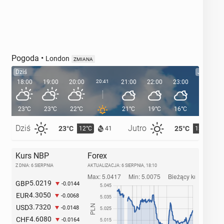
Pogoda
•
London
ZMIANA
Dziś
Jutro
18:00
19:00
20:00
20:41
21:00
22:00
23:00
00:00
23°C
23°C
22°C
21°C
19°C
16°C
16°C
Dziś
Jutro
23°C
25°C
12°C
13°C
41
Kurs NBP
Forex
Z DNIA: 6 SIERPNIA
AKTUALIZACJA:
6 SIERPNIA, 18:10
5.0219
GBP
-0.0144
4.3050
EUR
-0.0068
3.7320
USD
-0.0148
4.6080
CHF
-0.0164