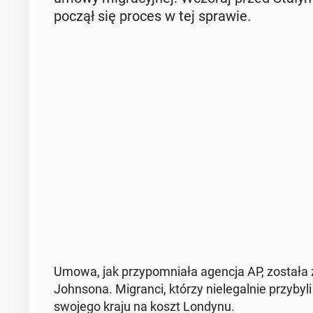
po­czął się proces w tej sprawie.
Umowa, jak przy­po­mnia­ła agencja AP, została 
John­so­na. Mi­gran­ci, którzy nie­le­gal­nie przy­by­l
swojego kraju na koszt Londynu.