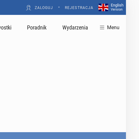
English
•
ZALOGUJ
REJESTRACJA
Version
ostki
Poradnik
Wydarzenia
Menu