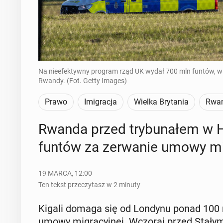
Na nieefektywny program rząd UK wydał 700 mln funtów, w t
Rwandy. (Fot. Getty Images)
Prawo
Imigracja
Wielka Brytania
Rwa
Rwanda przed try­bu­na­łem w
funtów za ze­rwa­nie umowy mi­g
19 MARCA, 12:00
Ten tekst przeczytasz w 2 minuty
Kigali domaga się od Londynu ponad 100 mln
umowy mi­gra­cyj­nej. Wczoraj przed Stałym 