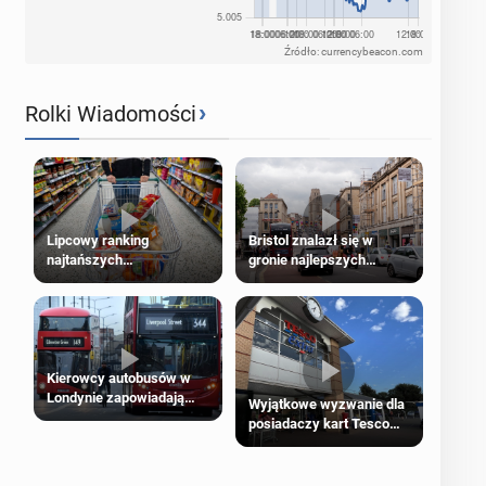
Źródło: currencybeacon.com
›
Rolki Wiadomości
Lipcowy ranking
Bristol znalazł się w
najtańszych
gronie najlepszych
supermarketów
kierunków podróży na
świecie
Kierowcy autobusów w
Londynie zapowiadają
Wyjątkowe wyzwanie dla
strajki
posiadaczy kart Tesco
Clubcard!