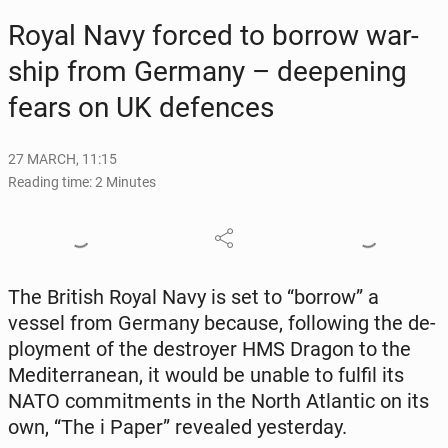
Royal Navy forced to bor­row war­
ship from Ger­many – deep­en­ing
fears on UK de­fences
27 MARCH, 11:15
Reading time: 2 Minutes
The British Royal Navy is set to “borrow” a
vessel from Germany because, fol­low­ing the de­
ploy­ment of the de­stroy­er HMS Dragon to the
Mediter­ranean, it would be unable to fulfil its
NATO com­mit­ments in the North At­lantic on its
own, “The i Paper” re­vealed yes­ter­day.