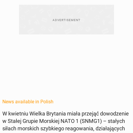
News available in Polish
W kwiet­niu Wielka Bry­ta­nia miała przejąć dowodze­nie
w Stałej Grupie Morskiej NATO 1 (SNMG1) – stałych
siłach mors­kich szy­bkiego reagowa­nia, dzi­ała­ją­cych