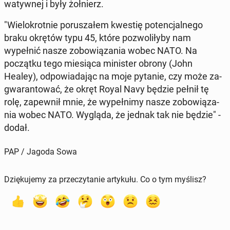
waty­wnej i były żołnierz.
"Wielokrot­nie porusza­łem kwestię po­tenc­jal­nego
braku okrętów typu 45, które poz­woliły­by nam
wypełnić nasze zobow­iąza­nia wobec NATO. Na
początku tego miesią­ca min­is­ter obrony (John
Healey), odpowiada­jąc na moje pytanie, czy może za­
g­waran­tować, że okręt Royal Navy będzie pełnił tę
rolę, za­pewnił mnie, że wypełn­imy nasze zobow­iąza­
nia wobec NATO. Wygląda, że jednak tak nie będzie" -
dodał.
PAP / Jagoda Sowa
Dziękujemy za przeczytanie artykułu. Co o tym myślisz?