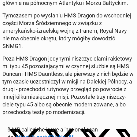
głównie na północ­nym At­lantyku i Morzu Bał­ty­ckim.
Tym­cza­sem po wysła­niu HMS Dragon do wschod­niej
części Morza Śródziem­nego w związku z
amerykańsko-izrael­ską wojną z Iranem, Royal Navy
nie ma obecnie okrętu, który mógłby dowodz­ić
SNMG1.
Poza HMS Dragon je­dyny­mi niszczy­ciela­mi raki­etowy­
mi typu 45 po­zosta­ją­cy­mi w czynnej służbie są HMS
Duncan i HMS Daunt­less, ale pier­wszy z nich będzie w
tym czasie uczest­niczył w misji na Dalekiej Północy, a
drugi - prze­chodzi ru­tynowy przegląd po powro­cie z
innej kilku­miesięcznej misji. Po­zostałe trzy niszczy­
ciele typu 45 albo są obecnie mod­ern­i­zowane, albo
prze­chodzą testy po mod­ern­iza­cji.
ð MP called the issue a 'na­tion­al scan­