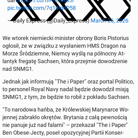
dal'
https://t.co/tvFNc­N­su5f
pic.twitter.com/7q1iPqdP58
— Daily Express (@Daily_Express)
March 26, 2026
We wtorek niemiec­ki min­is­ter obrony Boris Pis­to­rius
ogłosił, że w związku z wysłaniem HMS Dragon na
Morze Śródziemne, Niemcy wyślą na północ­ny At­
lantyk fregatę Sachsen, która prze­jmie dowodze­nie
nad SNMG1.
Jednak jak in­for­mu­ją "The i Paper" oraz portal Politi­co,
to per­son­el Royal Navy nadal będzie dowodz­ił misją
SNMG1, z tym, że będzie to robił z pokładu Sachsen.
"To nar­o­dowa hańba, że Królewskiej Mary­nar­ce Wo­
jen­nej zabrakło okrętów. Bry­ta­nia z całą pewnoś­cią
nie panuje już nad falami" – przekazał "The i Paper"
Ben Obese-Jecty, poseł opozy­cyjnej Partii Kon­ser­