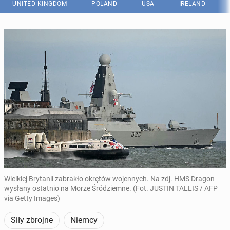
UNITED KINGDOM
POLAND
USA
IRELAND
Wielkiej Brytanii zabrakło okrętów wojennych. Na zdj. HMS Dragon
wysłany ostatnio na Morze Śródziemne. (Fot. JUSTIN TALLIS / AFP
via Getty Images)
Siły zbrojne
Niemcy