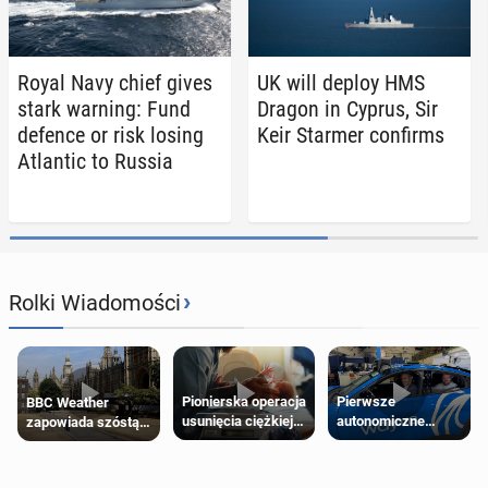
Royal Navy chief gives
UK will deploy HMS
stark warning: Fund
Dragon in Cyprus, Sir
defence or risk losing
Keir Starmer con­firms
At­lantic to Russia
›
Rolki Wiadomości
Pierwsze
Pionierska operacja
BBC Weather
autonomiczne
usunięcia ciężkiej
zapowiada szóstą
Ubery pojawią się
wady wrodzonej
falę upałów w
w Londynie jeszcze
płodu w łonie matki
Londynie
tego lata