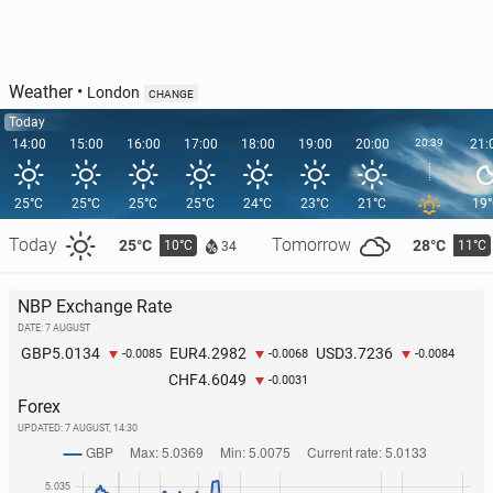
Weather
•
London
CHANGE
Today
14:00
15:00
16:00
17:00
18:00
19:00
20:00
20:39
21:
25°C
25°C
25°C
25°C
24°C
23°C
21°C
19
Today
Tomorrow
25°C
28°C
10°C
11°C
34
NBP Exchange Rate
DATE: 7 AUGUST
5.0134
4.2982
3.7236
GBP
EUR
USD
-0.0085
-0.0068
-0.0084
4.6049
CHF
-0.0031
Forex
UPDATED:
7 AUGUST, 14:30