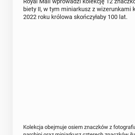
Royal Mail wpro­wa­dzi ko­lek­cję 12 znacz­kó
bie­ty II, w tym mi­niar­kusz z wi­ze­run­ka­m
2022 roku królowa skoń­czy­ła­by 100 lat.
Ko­lek­cja obej­mu­je osiem znacz­ków z fo­to­gra­
nar­chi­ni oraz mi­niar­kusz czte­rech znacz­ków ilu