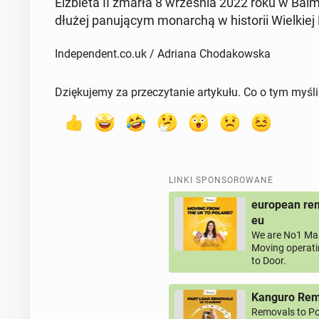
Elż­bie­ta II zmarła 8 wrze­śnia 2022 roku w Bal­m
dłu­żej pa­nu­ją­cym mo­nar­chą w hi­sto­rii Wiel­kiej B
Independent.co.uk / Adriana Chodakowska
Dziękujemy za przeczytanie artykułu. Co o tym myśl
LINKI SPONSOROWANE
european rem
eu
We are No1 Man
Moving operati
to Door.
Kanguro Remo
Removals to Po