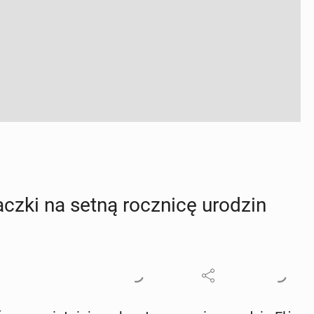
czki na setną rocz­ni­cę urodzin