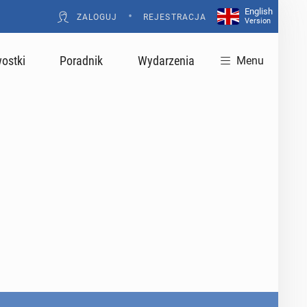
English
•
ZALOGUJ
REJESTRACJA
Version
ostki
Poradnik
Wydarzenia
Menu