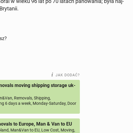
o­ral w wieku 96 lat po 70 latach pa­no­wa­nia; była naj­
ry­ta­nii.
isz?
JAK DODAĆ?
ovals moving shipping storage uk-
&Van, Removals, Shipping,
ng 6 days a week, Monday-Saturday, Door
vals to Europe, Man & Van to EU
land, Man&Van to EU, Low Cost, Moving,