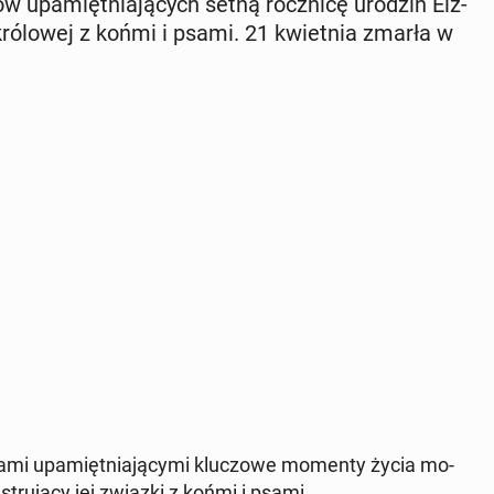
w upa­mięt­nia­ją­cych setną rocz­ni­cę urodzin Elż­
i kró­lo­wej z końmi i psami. 21 kwiet­nia zmarła w
fia­mi upa­mięt­nia­ją­cy­mi klu­czo­we momenty życia mo­
­stru­ją­cy jej związki z końmi i psami.