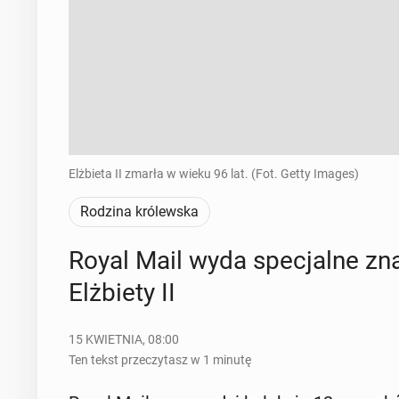
Elżbieta II zmarła w wieku 96 lat. (Fot. Getty Images)
Rodzina królewska
Royal Mail wyda spe­cjal­ne zna
Elż­bie­ty II
15 KWIETNIA, 08:00
Ten tekst przeczytasz w 1 minutę