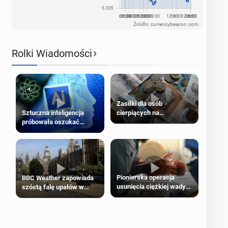
Źródło: currencybeacon.com
›
Rolki Wiadomości
Zasiłki dla osób
cierpiących na
Sztuczna inteligencja
schorzenia psychiczne
próbowała oszukać
człowieka
Pionierska operacja
BBC Weather zapowiada
usunięcia ciężkiej wady
szóstą falę upałów w
wrodzonej płodu w łonie
Londynie
matki