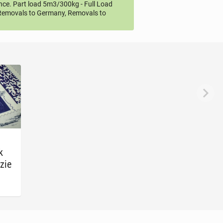
ce. Part load 5m3/300kg - Full Load
emovals to Germany, Removals to
k
zie