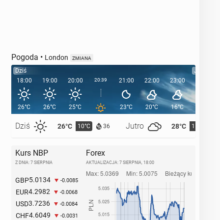
Pogoda
•
London
ZMIANA
Dziś
Jutro
18:00
19:00
20:00
20:39
21:00
22:00
23:00
00:00
26°C
26°C
25°C
23°C
20°C
16°C
15°C
Dziś
Jutro
26°C
28°C
10°C
11°C
36
Kurs NBP
Forex
Z DNIA: 7 SIERPNIA
AKTUALIZACJA:
7 SIERPNIA, 18:00
5.0134
GBP
-0.0085
4.2982
EUR
-0.0068
3.7236
USD
-0.0084
4.6049
CHF
-0.0031