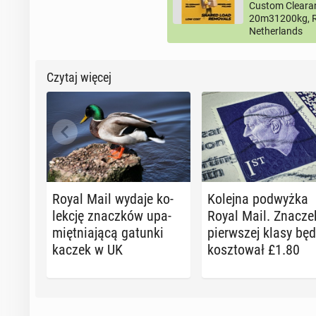
Custom Clearan
20m31200kg, R
Netherlands
Czytaj więcej
Royal Mail wydaje ko­
Kolejna pod­wyż­ka
lek­cję znacz­ków upa­
Royal Mail. Znacze
mięt­nia­ją­cą gatunki
pierw­szej klasy będ
kaczek w UK
kosz­to­wał £1.80