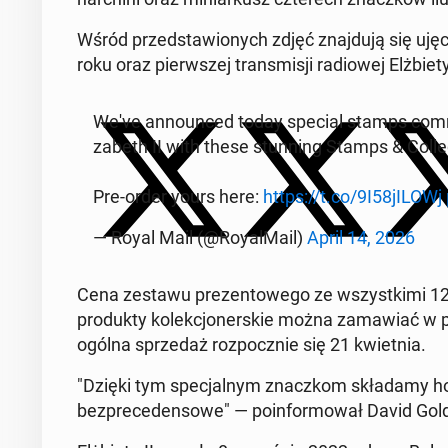
Wśród przed­sta­wio­nych zdjęć znaj­du­ją się uję
roku oraz pierw­szej trans­mi­sji ra­dio­wej Elż­bie
We've an­no­un­ced today special stamps com­me
za­beth II with these stun­ning Stamps & Col­lec­
Pre-order yours here:
https://t.co/9I58jILOWj
— Royal Mail (@Roy­al­Ma­il)
April 14, 2026
Cena zestawu pre­zen­to­we­go ze wszyst­ki­mi 12
pro­duk­ty ko­lek­cjo­ner­skie można za­ma­wiać w 
ogólna sprze­daż roz­pocz­nie się 21 kwiet­nia.
"Dzięki tym spe­cjal­nym znacz­kom skła­da­my ho
bez­pre­ce­den­so­we" — po­in­for­mo­wał David Gold, d