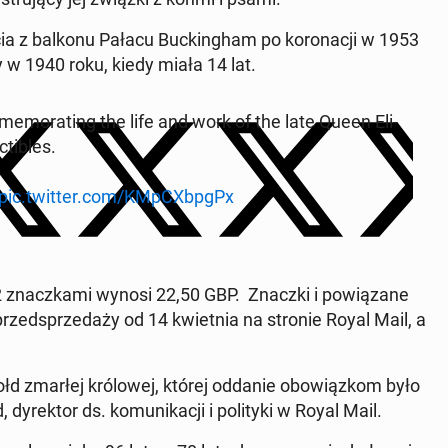
cia z balkonu Pałacu Buc­kin­gham po ko­ro­na­cji w 1953
­ty w 1940 roku, kiedy miała 14 lat.
­mo­ra­ting the life and work of the late Queen Eli­
ti­bles.
pic.twitter.com/KMp­CXbpgPx
 znacz­ka­mi wynosi 22,50 GBP. Znaczki i po­wią­za­ne
przed­sprze­da­ży od 14 kwiet­nia na stronie Royal Mail, a
łd zmarłej kró­lo­wej, której oddanie obo­wiąz­kom było
y­rek­tor ds. ko­mu­ni­ka­cji i po­li­ty­ki w Royal Mail.