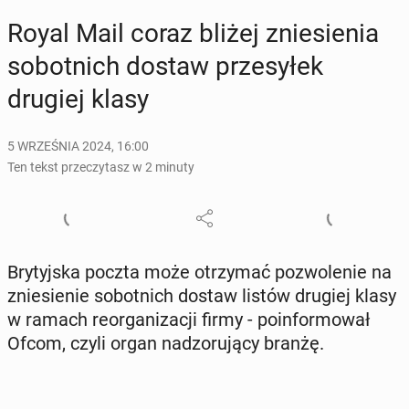
Royal Mail coraz bliżej znie­sie­nia
so­bot­nich dostaw prze­sy­łek
drugiej klasy
5 WRZEŚNIA 2024, 16:00
Ten tekst przeczytasz w 2 minuty
Bry­tyj­ska poczta może otrzy­mać po­zwo­le­nie na
znie­sie­nie so­bot­nich dostaw listów drugiej klasy
w ramach re­or­ga­ni­za­cji firmy - po­in­for­mo­wał
Ofcom, czyli organ nad­zo­ru­ją­cy branżę.