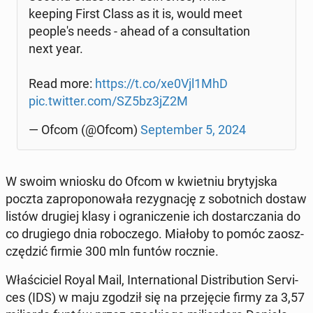
keeping First Class as it is, would meet
pe­ople­'s needs - ahead of a con­sul­ta­tion
next year.
Read more:
https://t.co/xe0Vjl1MhD
pic.twitter.com/SZ5bz3jZ2M
— Ofcom (@Ofcom)
Sep­tem­ber 5, 2024
W swoim wniosku do Ofcom w kwiet­niu bry­tyj­ska
poczta za­pro­po­no­wa­ła re­zy­gna­cję z so­bot­nich dostaw
listów drugiej klasy i ogra­ni­cze­nie ich do­star­cza­nia do
co dru­gie­go dnia ro­bo­cze­go. Miałoby to pomóc za­osz­
czę­dzić firmie 300 mln funtów rocznie.
Wła­ści­ciel Royal Mail, In­ter­na­tio­nal Di­stri­bu­tion Se­rvi­
ces (IDS) w maju zgodził się na prze­ję­cie firmy za 3,57