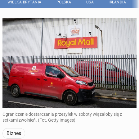
WIELKA BRYTANIA
POLSKA
USA
IRLANDIA
Ograniczenie dostarczania przesyłek w soboty wiązałoby się z
setkami zwolnień. (Fot. Getty Images)
Biznes