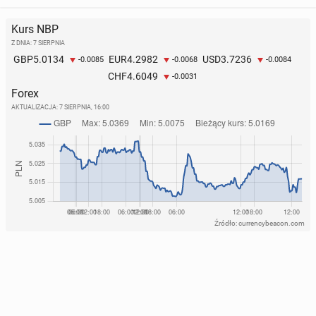
Kurs NBP
Z DNIA: 7 SIERPNIA
5.0134
4.2982
3.7236
GBP
EUR
USD
-0.0085
-0.0068
-0.0084
4.6049
CHF
-0.0031
Forex
AKTUALIZACJA:
7 SIERPNIA, 16:00
Źródło: currencybeacon.com