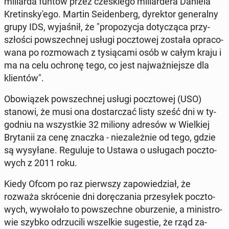
mi­liar­da funtów przez cze­skie­go mi­liar­de­ra Daniela
Kre­tin­sky­'e­go. Martin Se­iden­berg, dy­rek­tor ge­ne­ral­ny
grupy IDS, wy­ja­śnił, że "pro­po­zy­cja do­ty­czą­ca przy­
szło­ści po­wszech­nej usługi pocz­to­wej została opra­co­
wa­na po roz­mo­wach z ty­sią­ca­mi osób w całym kraju i
ma na celu ochronę tego, co jest naj­waż­niej­sze dla
klien­tów".
Obo­wią­zek po­wszech­nej usługi pocz­to­wej (USO)
stanowi, że musi ona do­star­czać listy sześć dni w ty­
go­dniu na wszyst­kie 32 miliony adresów w Wiel­kiej
Bry­ta­nii za cenę znaczka - nie­za­leż­nie od tego, gdzie
są wy­sy­ła­ne. Re­gu­lu­je to Ustawa o usłu­gach pocz­to­
wych z 2011 roku.
Kiedy Ofcom po raz pierw­szy za­po­wie­dział, że
rozważa skró­ce­nie dni do­rę­cza­nia prze­sy­łek pocz­to­
wych, wy­wo­ła­ło to po­wszech­ne obu­rze­nie, a mi­ni­stro­
wie szybko od­rzu­ci­li wszel­kie su­ge­stie, że rząd za­