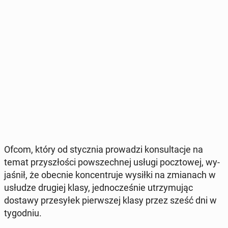
Ofcom, który od stycz­nia pro­wa­dzi kon­sul­ta­cje na
temat przy­szło­ści po­wszech­nej usługi pocz­to­wej, wy­
ja­śnił, że obecnie kon­cen­tru­je wysiłki na zmia­nach w
usłudze drugiej klasy, jed­no­cze­śnie utrzy­mu­jąc
dostawy prze­sy­łek pierw­szej klasy przez sześć dni w
ty­go­dniu.