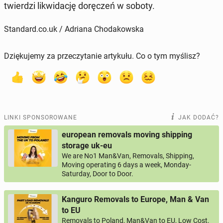
twier­dzi li­kwi­da­cję do­rę­czeń w soboty.
Standard.co.uk / Adriana Chodakowska
Dziękujemy za przeczytanie artykułu. Co o tym myślisz?
LINKI SPONSOROWANE
JAK DODAĆ?
european removals moving shipping
storage uk-eu
We are No1 Man&Van, Removals, Shipping,
Moving operating 6 days a week, Monday-
Saturday, Door to Door.
Kanguro Removals to Europe, Man & Van
to EU
Removals to Poland, Man&Van to EU, Low Cost,