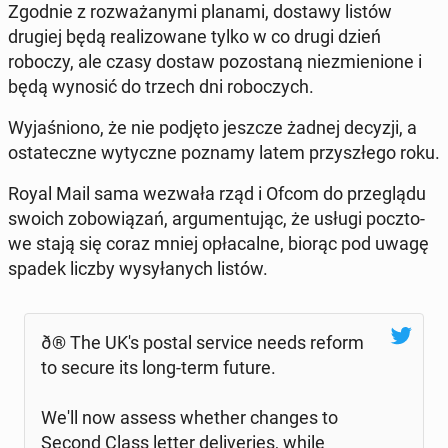
Zgodnie z roz­wa­ża­ny­mi planami, dostawy listów
drugiej będą re­ali­zo­wa­ne tylko w co drugi dzień
roboczy, ale czasy dostaw po­zo­sta­ną nie­zmie­nio­ne i
będą wynosić do trzech dni ro­bo­czych.
Wy­ja­śnio­no, że nie podjęto jeszcze żadnej decyzji, a
osta­tecz­ne wy­tycz­ne poznamy latem przy­szłe­go roku.
Royal Mail sama wezwała rząd i Ofcom do prze­glą­du
swoich zo­bo­wią­zań, ar­gu­men­tu­jąc, że usługi pocz­to­
we stają się coraz mniej opła­cal­ne, biorąc pod uwagę
spadek liczby wy­sy­ła­nych listów.
ð® The UK's postal service needs reform
to secure its long-term future.
We'll now assess whether changes to
Second Class letter de­li­ve­ries, while