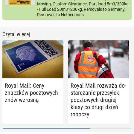
Moving, Custom Clearance. Part load 5m3/300kg
- Full Load 20m31200kg, Removals to Germany,
Removals to Netherlands
Czytaj więcej
Royal Mail: Ceny
Royal Mail rozważa do­
znacz­ków pocz­to­wych
star­cza­nie prze­sy­łek
znów wzrosną
pocz­to­wych drugiej
klasy co drugi dzień
roboczy