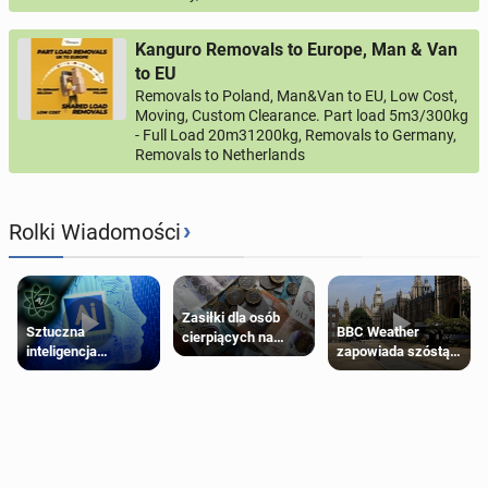
Kanguro Removals to Europe, Man & Van
to EU
Removals to Poland, Man&Van to EU, Low Cost,
Moving, Custom Clearance. Part load 5m3/300kg
- Full Load 20m31200kg, Removals to Germany,
Removals to Netherlands
›
Rolki Wiadomości
Zasiłki dla osób
Sztuczna
BBC Weather
cierpiących na
inteligencja
zapowiada szóstą
schorzenia
próbowała oszukać
falę upałów w
psychiczne
człowieka
Londynie