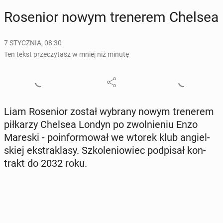
Ro­se­nior nowym tre­ne­rem Chelsea
7 STYCZNIA, 08:30
Ten tekst przeczytasz w mniej niż minutę
Liam Ro­se­nior został wybrany nowym tre­ne­rem
pił­ka­rzy Chelsea Londyn po zwol­nie­niu Enzo
Mareski - po­in­for­mo­wał we wtorek klub an­giel­
skiej eks­tra­kla­sy. Szko­le­nio­wiec pod­pi­sał kon­
trakt do 2032 roku.