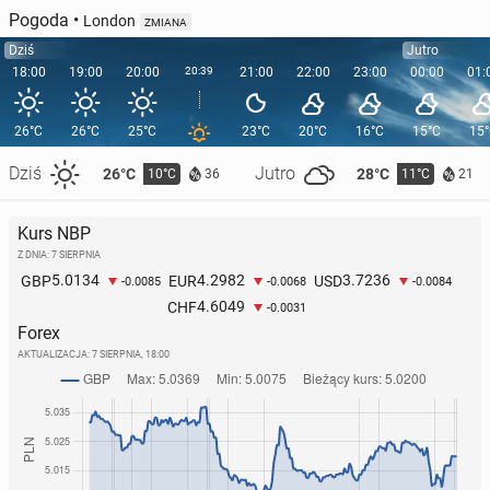
Pogoda
•
London
ZMIANA
Dziś
Jutro
18:00
19:00
20:00
20:39
21:00
22:00
23:00
00:00
01:
26°C
26°C
25°C
23°C
20°C
16°C
15°C
15
Dziś
Jutro
26°C
28°C
10°C
11°C
36
21
Kurs NBP
Z DNIA: 7 SIERPNIA
5.0134
4.2982
3.7236
GBP
EUR
USD
-0.0085
-0.0068
-0.0084
4.6049
CHF
-0.0031
Forex
AKTUALIZACJA:
7 SIERPNIA, 18:00