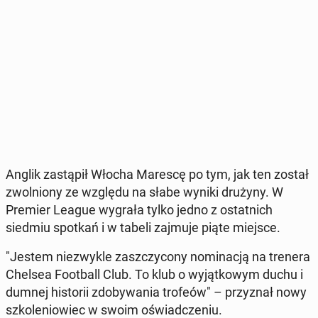
Anglik za­stą­pił Włocha Marescę po tym, jak ten został
zwol­nio­ny ze względu na słabe wyniki drużyny. W
Premier League wygrała tylko jedno z ostat­nich
siedmiu spotkań i w tabeli zajmuje piąte miejsce.
"Jestem nie­zwy­kle za­szczy­co­ny no­mi­na­cją na trenera
Chelsea Fo­ot­ball Club. To klub o wy­jąt­ko­wym duchu i
dumnej hi­sto­rii zdo­by­wa­nia trofeów" – przy­znał nowy
szko­le­nio­wiec w swoim oświad­cze­niu.