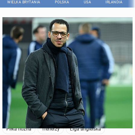
WIELKA BRYTANIA
POLSKA
USA
IRLANDIA
Chelsea już z nowym trenerem, urodzonym w Londynie byłym
obrońcą Fulham. (Fot. Frederic DIDES / AFP via Getty Images)
Piłka nożna
Trenerzy
Liga angielska