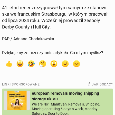
41-letni trener zre­zy­gno­wał tym samym ze sta­no­wi­
ska we fran­cu­skim Stras­bo­ur­gu, w którym pra­co­wał
od lipca 2024 roku. Wcze­śniej pro­wa­dził zespoły
Derby County i Hull City.
PAP / Adriana Chodakowska
Dziękujemy za przeczytanie artykułu. Co o tym myślisz?
LINKI SPONSOROWANE
JAK DODAĆ?
european removals moving shipping
storage uk-eu
We are No1 Man&Van, Removals, Shipping,
Moving operating 6 days a week, Monday-
Saturday, Door to Door.