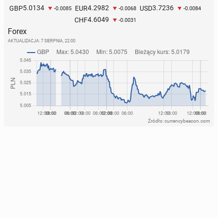
5.0134
4.2982
3.7236
GBP
EUR
USD
-0.0085
-0.0068
-0.0084
4.6049
CHF
-0.0031
Forex
AKTUALIZACJA:
7 SIERPNIA, 22:00
Źródło: currencybeacon.com