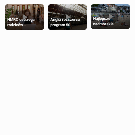
Najlepsze
HMRC ostrzega
Anglia rozszerza
nadmorskie
rodziców
program 50-
miasteczko blisko
pobierających Child
procentowych
Londynu
Benefit. Mogą być
zniżek kolejowych
zobowiązani do
na 18-latków
zwrotu zasiłku