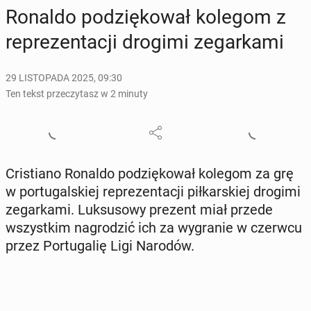
Ronaldo po­dzię­ko­wał kolegom z
re­pre­zen­ta­cji drogimi ze­gar­ka­mi
29 LISTOPADA 2025, 09:30
Ten tekst przeczytasz w 2 minuty
Cri­stia­no Ronaldo po­dzię­ko­wał kolegom za grę
w por­tu­gal­skiej re­pre­zen­ta­cji pił­kar­skiej drogimi
ze­gar­ka­mi. Luk­su­so­wy prezent miał przede
wszyst­kim na­gro­dzić ich za wy­gra­nie w czerwcu
przez Por­tu­ga­lię Ligi Narodów.