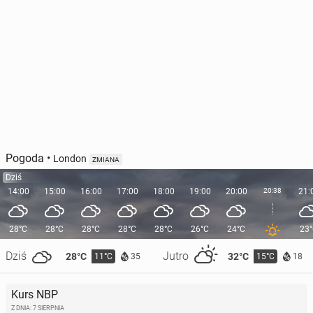
Pogoda
•
London
ZMIANA
Dziś
14:00
15:00
16:00
17:00
18:00
19:00
20:00
20:38
21:
28°C
28°C
28°C
28°C
28°C
26°C
24°C
23
Dziś
Jutro
28°C
32°C
11°C
15°C
35
18
Kurs NBP
Z DNIA: 7 SIERPNIA