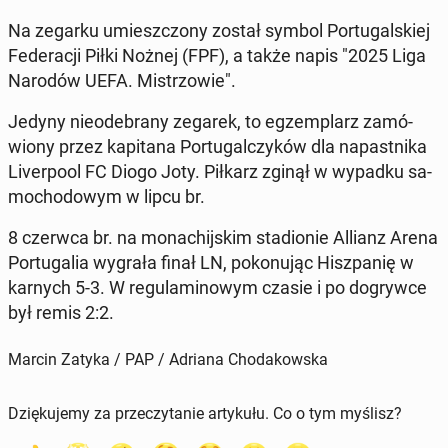
Na zegarku umiesz­czo­ny został symbol Por­tu­gal­skiej
Fe­de­ra­cji Piłki Nożnej (FPF), a także napis "2025 Liga
Narodów UEFA. Mi­strzo­wie".
Jedyny nie­ode­bra­ny zegarek, to eg­zem­plarz za­mó­
wio­ny przez ka­pi­ta­na Por­tu­gal­czy­ków dla na­past­ni­ka
Li­ver­po­ol FC Diogo Joty. Piłkarz zginął w wypadku sa­
mo­cho­do­wym w lipcu br.
8 czerwca br. na mo­na­chij­skim sta­dio­nie Allianz Arena
Por­tu­ga­lia wygrała finał LN, po­ko­nu­jąc Hisz­pa­nię w
karnych 5-3. W re­gu­la­mi­no­wym czasie i po do­gryw­ce
był remis 2:2.
Marcin Zatyka / PAP / Adriana Chodakowska
Dziękujemy za przeczytanie artykułu. Co o tym myślisz?