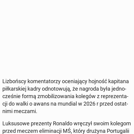
Li­zboń­scy ko­men­ta­to­rzy oce­nia­ją­cy hojność ka­pi­ta­na
pił­kar­skiej kadry od­no­to­wu­ją, że nagroda była jed­no­
cze­śnie formą zmo­bi­li­zo­wa­nia kolegów z re­pre­zen­ta­
cji do walki o awans na mundial w 2026 r przed ostat­
ni­mi meczami.
Luk­su­so­we pre­zen­ty Ronaldo wręczył swoim kolegom
przed meczem eli­mi­na­cji MŚ, który drużyna Por­tu­ga­lii