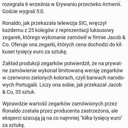
ro­ze­gra­ła 6 wrze­śnia w Ery­wa­niu prze­ciw­ko Armenii.
Goście wygrali 5:0.
Ronaldo, jak prze­ka­za­ła te­le­wi­zja SIC, wręczył
każdemu z 25 kolegów z re­pre­zen­ta­cji luk­su­so­wy
zegarek, którego wy­ko­na­nie zamówił w firmie Jacob &
Co. Oferuje ona zegarki, których cena do­cho­dzi do kil­
ku­set tysięcy euro za sztukę.
Zakład pro­duk­cji ze­gar­ków po­twier­dził, że na pry­wat­
ne za­mó­wie­nie wykonał li­mi­to­wa­ną wersję ze­gar­ków
w czer­wo­no-zie­lo­nych ko­lo­rach, czyli barwach na­ro­do­
wych Por­tu­ga­lii. Liczy ona sobie, jak prze­ka­zał Jacob
& Co, 35 sztuk.
Wpraw­dzie wartość ze­gar­ków za­mó­wio­nych przez
Ronaldo została przez pro­du­cen­ta za­strze­żo­na, ale
eks­per­ci szacują ją na co naj­mniej "kilka tysięcy euro"
za sztukę.