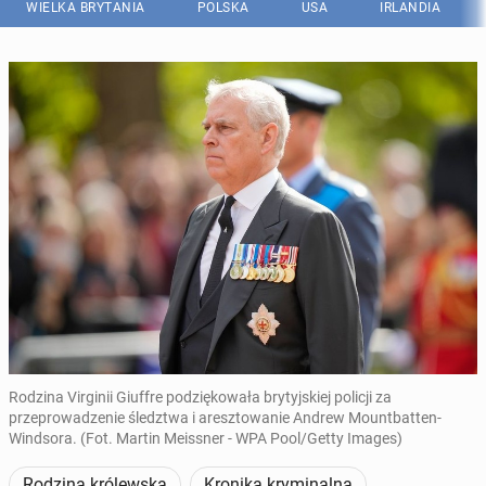
WIELKA BRYTANIA
POLSKA
USA
IRLANDIA
Rodzina Virginii Giuffre podziękowała brytyjskiej policji za
przeprowadzenie śledztwa i aresztowanie Andrew Mountbatten-
Windsora. (Fot. Martin Meissner - WPA Pool/Getty Images)
Rodzina królewska
Kronika kryminalna