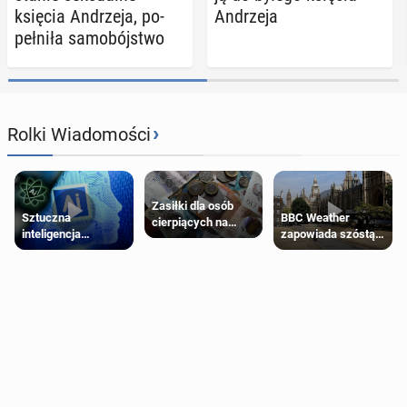
księcia An­drze­ja, po­
An­drze­ja
peł­ni­ła sa­mo­bój­stwo
›
Rolki Wiadomości
Zasiłki dla osób
Sztuczna
BBC Weather
cierpiących na
inteligencja
zapowiada szóstą
schorzenia
próbowała oszukać
falę upałów w
psychiczne
człowieka
Londynie