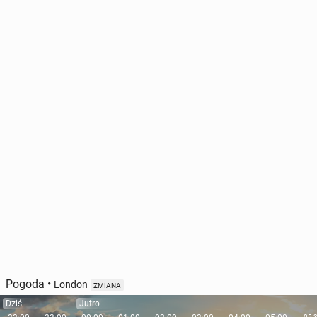
Pogoda
•
London
ZMIANA
Dziś
Jutro
05: