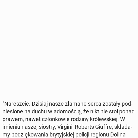
"Na­resz­cie. Dzisiaj nasze złamane serca zostały pod­
nie­sio­ne na duchu wia­do­mo­ścią, że nikt nie stoi ponad
prawem, nawet człon­ko­wie rodziny kró­lew­skiej. W
imieniu naszej siostry, Vir­gi­nii Roberts Giuffre, skła­da­
my po­dzię­ko­wa­nia bry­tyj­skiej policji regionu Dolina