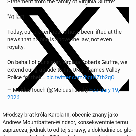
Sta­te­ment from the family of Vir­gi­nia Giuffre:
"At last.
Today, our broken hearts have been lifted at the
news that no one is above the law, not even
royalty.
On behalf of our sister, Vir­gi­nia Roberts Giuffre, we
extend our gra­ti­tu­de to the UK’s Thames Valley
Police for their…
pic.twitter.com/bgtHZtb2qO
— Me­ida­sTo­uch (@Me­ida­sTo­uch)
Fe­bru­ary 19,
2026
Młodszy brat króla Karola III, obecnie znany jako
Andrew Mo­unt­bat­ten-Windsor, kon­se­kwent­nie temu
za­prze­cza, jednak to od tej sprawy, a do­kład­nie od gło­