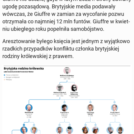
ugodę po­za­są­do­wą. Bry­tyj­skie media po­da­wa­ły
wówczas, że Giuffre w zamian za wy­co­fa­nie pozwu
otrzy­ma­ła co naj­mniej 12 mln funtów. Giuffre w kwiet­
niu ubie­głe­go roku po­peł­ni­ła sa­mo­bój­stwo.
Aresz­to­wa­nie byłego księcia jest jednym z wy­jąt­ko­wo
rzad­kich przy­pad­ków kon­flik­tu członka bry­tyj­skiej
rodziny kró­lew­skiej z prawem.