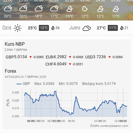
22:00
23:00
00:00
01:00
02:00
03:00
04:00
05:00
20°C
20°C
18°C
17°C
15°C
12°C
12°C
11°C
Dziś
Jutro
25°C
27°C
10°C
11°C
36
21
Kurs NBP
Z DNIA: 7 SIERPNIA
5.0134
4.2982
3.7236
GBP
EUR
USD
-0.0085
-0.0068
-0.0084
4.6049
CHF
-0.0031
Forex
AKTUALIZACJA:
7 SIERPNIA, 22:00
Źródło: currencybeacon.com