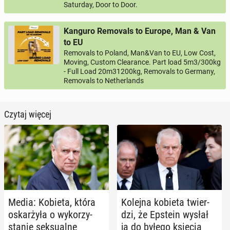
Saturday, Door to Door.
Kanguro Removals to Europe, Man & Van
to EU
Removals to Poland, Man&Van to EU, Low Cost,
Moving, Custom Clearance. Part load 5m3/300kg
- Full Load 20m31200kg, Removals to Germany,
Removals to Netherlands
Czytaj więcej
Media: Kobieta, która
Kolejna kobieta twier­
oskar­ży­ła o wy­ko­rzy­
dzi, że Epstein wysłał
sta­nie sek­su­al­ne
ją do byłego księcia