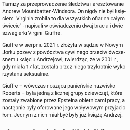
Tamizy za prze­pro­wa­dze­nie śledz­twa i aresz­to­wa­nie
Andrew Mo­unt­bat­ten-Wind­so­ra. On nigdy nie był księ­
ciem. Vir­gi­nia zrobiła to dla wszyst­kich ofiar na całym
świecie" - na­pi­sa­li w oświad­cze­niu dwaj bracia i dwie
szwa­gier­ki Vir­gi­nii Giuffre.
Giuffre w sierp­niu 2021 r. złożyła w sądzie w Nowym
Jorku pozew z po­wódz­twa cy­wil­ne­go przeciw ów­cze­
sne­mu księciu An­drze­jo­wi, twier­dząc, że w 2001 r.,
gdy miała 17 lat, została przez niego trzy­krot­nie wy­ko­
rzy­sta­na sek­su­al­nie.
Giuffre – wówczas nosząca pa­nień­skie na­zwi­sko
Roberts – była jedną z licznej grupy dziew­cząt, które
zostały zwa­bio­ne przez Ep­ste­ina obiet­ni­ca­mi pracy, a
na­stęp­nie były ofe­ro­wa­ne jego wpły­wo­wym przy­ja­cio­
łom. Jednym z nich miał być były już książę Andrzej.