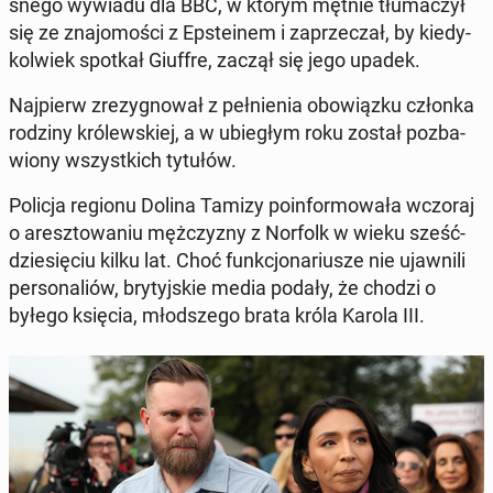
śne­go wywiadu dla BBC, w którym mętnie tłu­ma­czył
się ze zna­jo­mo­ści z Ep­ste­inem i za­prze­czał, by kie­dy­
kol­wiek spotkał Giuffre, zaczął się jego upadek.
Naj­pierw zre­zy­gno­wał z peł­nie­nia obo­wiąz­ku członka
rodziny kró­lew­skiej, a w ubie­głym roku został po­zba­
wio­ny wszyst­kich tytułów.
Policja regionu Dolina Tamizy po­in­for­mo­wa­ła wczoraj
o aresz­to­wa­niu męż­czy­zny z Norfolk w wieku sześć­
dzie­się­ciu kilku lat. Choć funk­cjo­na­riu­sze nie ujaw­ni­li
per­so­na­liów, bry­tyj­skie media podały, że chodzi o
byłego księcia, młod­sze­go brata króla Karola III.