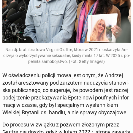
Na zdj. brat i bratowa Vir­gi­nii Giuffre, która w 2021 r. oskar­ży­ła An­
drze­ja o wy­ko­rzy­sty­wa­nie sek­su­al­ne, kiedy miała 17 lat. W 2025 r. po­
peł­ni­ła sa­mo­bój­stwo. (Fot. Getty Images)
W oświad­cze­niu policji mowa jest o tym, że Andrzej
został aresz­to­wa­ny pod za­rzu­tem nad­uży­cia sta­no­wi­
ska pu­blicz­ne­go, co su­ge­ru­je, że powodem jest raczej
po­dej­rze­nie prze­ka­zy­wa­nia Ep­ste­ino­wi po­uf­nych in­for­
ma­cji w czasie, gdy był spe­cjal­nym wy­słan­ni­kiem
Wiel­kiej Bry­ta­nii ds. handlu, a nie sprawy oby­cza­jo­we.
Do procesu w związku z pozwem zło­żo­nym przez
Giuffre nie doszło, gdyż w lutym 2022 r. strony zawarły