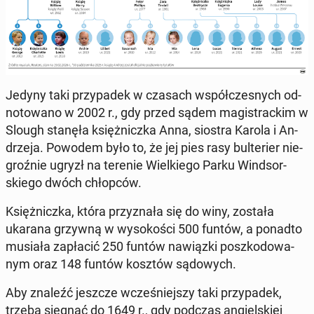
Jedyny taki przy­pa­dek w czasach współ­cze­snych od­
no­to­wa­no w 2002 r., gdy przed sądem ma­gi­strac­kim w
Slough stanęła księż­nicz­ka Anna, siostra Karola i An­
drze­ja. Powodem było to, że jej pies rasy bul­te­rier nie­
groź­nie ugryzł na terenie Wiel­kie­go Parku Wind­sor­
skie­go dwóch chłop­ców.
Księż­nicz­ka, która przy­zna­ła się do winy, została
ukarana grzywną w wy­so­ko­ści 500 funtów, a ponadto
musiała za­pła­cić 250 funtów na­wiąz­ki po­szko­do­wa­
nym oraz 148 funtów kosztów są­do­wych.
Aby znaleźć jeszcze wcze­śniej­szy taki przy­pa­dek,
trzeba sięgnąć do 1649 r., gdy podczas an­giel­skiej