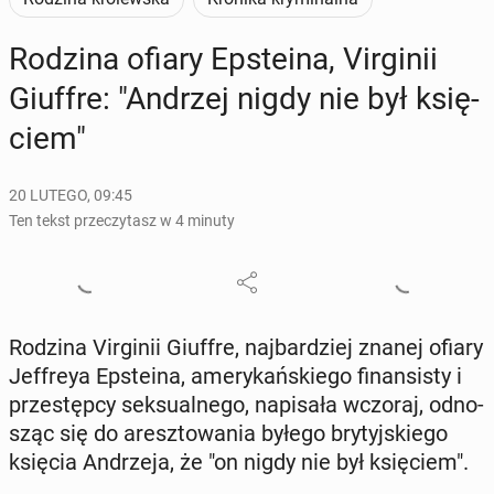
Rodzina ofiary Ep­ste­ina, Vir­gi­nii
Giuffre: "Andrzej nigdy nie był księ­
ciem"
20 LUTEGO, 09:45
Ten tekst przeczytasz w 4 minuty
Rodzina Vir­gi­nii Giuffre, naj­bar­dziej znanej ofiary
Jef­freya Ep­ste­ina, ame­ry­kań­skie­go fi­nan­si­sty i
prze­stęp­cy sek­su­al­ne­go, na­pi­sa­ła wczoraj, od­no­
sząc się do aresz­to­wa­nia byłego bry­tyj­skie­go
księcia An­drze­ja, że "on nigdy nie był księ­ciem".