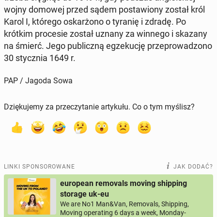
wojny domowej przed sądem po­sta­wio­ny został król
Karol I, którego oskar­żo­no o tyranię i zdradę. Po
krótkim pro­ce­sie został uznany za winnego i skazany
na śmierć. Jego pu­blicz­ną eg­ze­ku­cję prze­pro­wa­dzo­no
30 stycz­nia 1649 r.
PAP / Jagoda Sowa
Dziękujemy za przeczytanie artykułu. Co o tym myślisz?
LINKI SPONSOROWANE
JAK DODAĆ?
european removals moving shipping
storage uk-eu
We are No1 Man&Van, Removals, Shipping,
Moving operating 6 days a week, Monday-