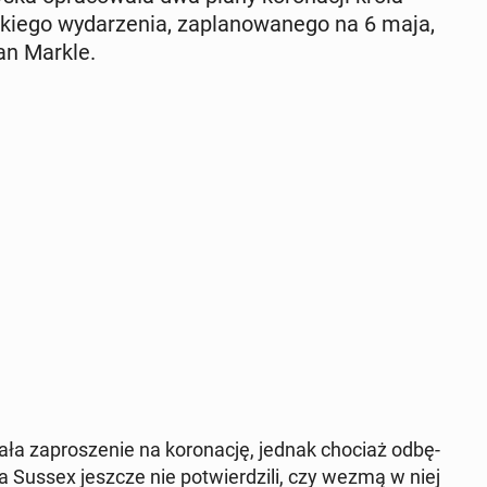
e­go wy­da­rze­nia, za­pla­no­wa­ne­go na 6 maja,
an Markle.
ła za­pro­sze­nie na ko­ro­na­cję, jednak chociaż od­bę­
na Sussex jeszcze nie po­twier­dzi­li, czy wezmą w niej