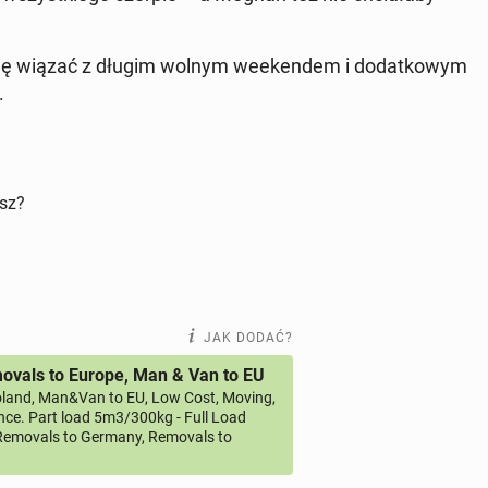
 się wiązać z długim wolnym week­en­dem i do­dat­ko­wym
.
isz?
JAK DODAĆ?
vals to Europe, Man & Van to EU
land, Man&Van to EU, Low Cost, Moving,
ce. Part load 5m3/300kg - Full Load
emovals to Germany, Removals to