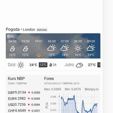
Pogoda
•
London
ZMIANA
Dziś
04:00
05:00
05:33
06:00
07:00
08:00
09:00
10:00
12°C
12°C
13°C
14°C
16°C
19°C
21°C
Dziś
Jutro
24°C
27°C
12°C
14°C
26
Kurs NBP
Forex
Z DNIA: 7 SIERPNIA
AKTUALIZACJA:
7 SIERPNIA, 04:10
5.0134
GBP
-0.0085
4.2982
EUR
-0.0068
3.7236
USD
-0.0084
4.6049
CHF
-0.0031