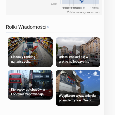
Źródło: currencybeacon.com
›
Rolki Wiadomości
Lipcowy ranking
Bristol znalazł się w
najtańszych
gronie najlepszych
supermarketów
kierunków podróży na
świecie
Kierowcy autobusów w
Londynie zapowiadają
Wyjątkowe wyzwanie dla
strajki
posiadaczy kart Tesco
Clubcard!