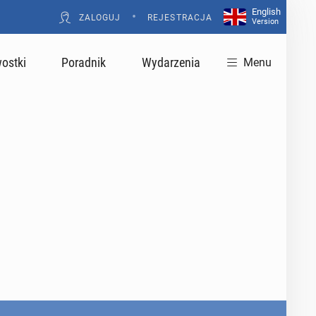
English
•
ZALOGUJ
REJESTRACJA
Version
ostki
Poradnik
Wydarzenia
Menu