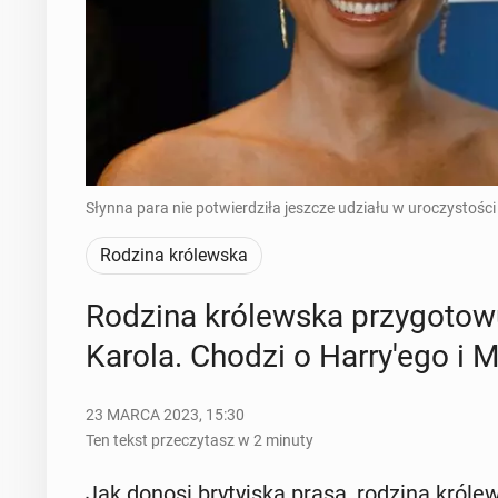
Słynna para nie potwierdziła jeszcze udziału w uroczystośc
Rodzina królewska
Rodzina kró­lew­ska przy­go­to­wu
Karola. Chodzi o Har­ry­'e­go i
23 MARCA 2023, 15:30
Ten tekst przeczytasz w 2 minuty
Jak donosi bry­tyj­ska prasa, rodzina kró­lew­