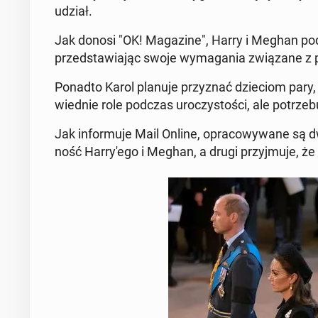
udział.
Jak donosi "OK! Ma­ga­zi­ne", Harry i Meghan podob
przed­sta­wia­jąc swoje wy­ma­ga­nia zwią­za­ne z 
Ponadto Karol planuje przy­znać dzie­ciom pary, trz
wied­nie role podczas uro­czy­sto­ści, ale po­trze­bu
Jak in­for­mu­je Mail Online, opra­co­wy­wa­ne 
ność Har­ry­'e­go i Meghan, a drugi przyj­mu­je, że