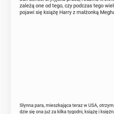
zależą one od tego, czy podczas tego wiel­ki
pojawi się książę Harry z mał­żon­ką Megh
Słynna para, miesz­ka­ją­ca teraz w USA, otrzy­ma­
dzie się ona już za kilka tygodni, książę i księż