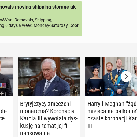
ovals moving shipping storage uk-
&Van, Removals, Shipping,
ng 6 days a week, Monday-Saturday, Door
Bry­tyj­czy­cy zmę­cze­ni
Harry i Meghan "żąd
fi­
mo­nar­chią? Ko­ro­na­cja
miejsca na bal­ko­nie
­ce
Karola III wy­wo­ła­ła dys­
czasie ko­ro­na­cji Ka
ku­sję na temat jej fi­
III
nan­so­wa­nia