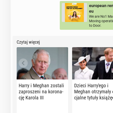
european rem
eu
We are No1 Man
Moving operati
to Door.
Czytaj więcej
Harry i Meghan zostali
Dzieci Har­ry­'e­go i
za­pro­sze­ni na ko­ro­na­
Meghan otrzy­ma­ły o
cję Karola III
cjal­ne tytuły ksią­żę