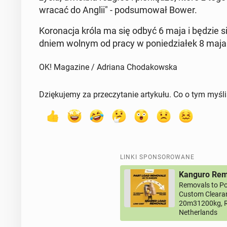
wracać do Anglii" - pod­su­mo­wał Bower.
Ko­ro­na­cja króla ma się odbyć 6 maja i będzie
dniem wolnym od pracy w po­nie­dzia­łek 8 maja
OK! Magazine / Adriana Chodakowska
Dziękujemy za przeczytanie artykułu. Co o tym myśl
LINKI SPONSOROWANE
Kanguro Remo
Removals to Po
Custom Clearan
20m31200kg, R
Netherlands