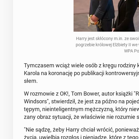
Harry jest skłó­co­ny m.in. ze swo
po­grze­bie kró­lo­wej Elż­bie­ty II 
WPA Po
Tym­cza­sem wciąż wiele osób z kręgu rodziny kr
Karola na ko­ro­na­cję po pu­bli­ka­cji kon­tro­wer­sy
słem.
W roz­mo­wie z OK!, Tom Bower, autor książki
Wind­sors", stwier­dził, że jest za późno na po­jed
tępym, nie­in­te­li­gent­nym męż­czy­zną, który nie­
za­ny obraz sy­tu­acji, że wła­ści­wie nie rozumie s
"Nie sądzę, żeby Harry chciał wrócić, po­nie­waż 
życia, uwiel­bia rozgłos i pie­nią­dze, które z te