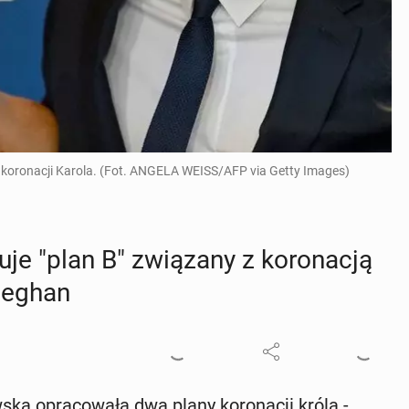
i koronacji Karola. (Fot. ANGELA WEISS/AFP via Getty Images)
­je "plan B" zwią­za­ny z ko­ro­na­cją
 Meghan
ska opra­co­wa­ła dwa plany ko­ro­na­cji króla -