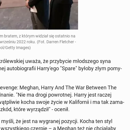
im bratem, z którym widział się ostat­nio na
we wrze­śniu 2022 roku. (Fot. Darren Flet­cher -
ol/Getty Images)
ó­lew­skiej uważa, że przy­by­cie młod­sze­go syna
j­nej au­to­bio­gra­fii Har­ry­'e­go "Spare" byłoby złym po­my­
 "Revenge: Meghan, Harry And The War Between The
­na­nie. "Nie ma drogi po­wrot­nej. Harry jest raczej
wąt­pli­wie kocha swoje życie w Ka­li­for­nii i ma tak za­ma­
zkód, które wy­rzą­dził" - ocenił.
myśli, że jest na wy­gra­nej pozycji. Kocha ten styl
go wszyst­kie­go czerpie – a Meghan też nie chcia­ła­by