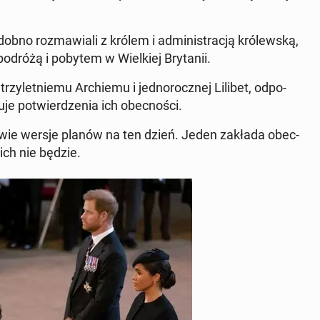
no roz­ma­wia­li z królem i ad­mi­ni­stra­cją kró­lew­ską,
podróżą i pobytem w Wiel­kiej Bry­ta­nii.
y­let­nie­mu Ar­chie­mu i jed­no­rocz­nej Lilibet, od­po­
­je po­twier­dze­nia ich obec­no­ści.
są dwie wersje planów na ten dzień. Jeden zakłada obec­
 ich nie będzie.