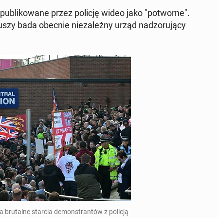
op­ub­likowane przez policję wideo jako "pot­worne".
r­iuszy bada obecnie nieza­leżny urząd nad­zoru­ją­cy
ru­talne starcia demon­stran­tów z policją