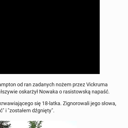
amp­ton od ran zadanych nożem przez Vick­ru­ma
ałszy­wie os­karżył Nowaka o ra­sis­towską napaść.
r­waw­ia­jącego się 18-latka. Zig­norowali jego słowa,
" i "zostałem dźg­nię­ty".