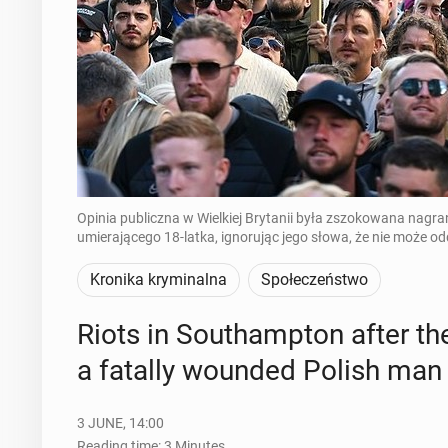
Opinia publiczna w Wielkiej Brytanii była zszokowana nagra
umierającego 18-latka, ignorując jego słowa, że nie może od
Kronika kryminalna
Społeczeństwo
Riots in Southamp­ton after the
a fatally wounded Polish man
3 JUNE, 14:00
Reading time: 3 Minutes