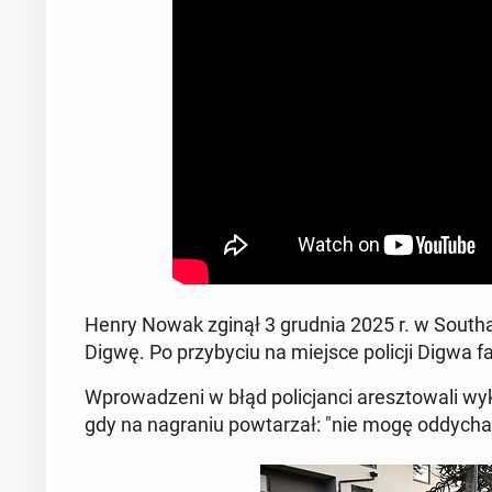
Henry Nowak zginął 3 grudnia 2025 r. w South
Digwę. Po przy­by­ciu na miejsce policji Digwa f
Wprowadzeni w błąd polic­jan­ci aresz­towali wyk
gdy na na­gra­niu pow­tarzał: "nie mogę odd­y­chać