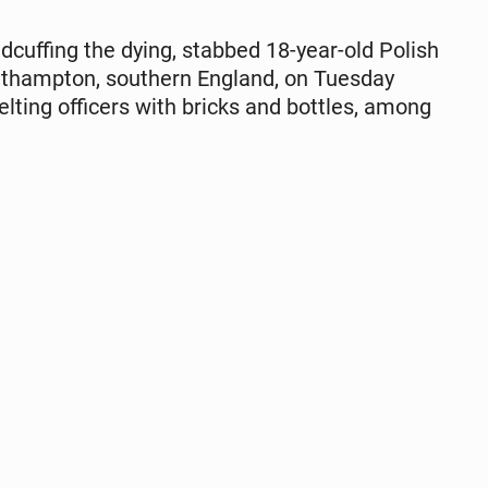
­cuff­ing the dying, stabbed 18-year-old Polish
thamp­ton, south­ern England, on Tuesday
elting of­fi­cers with bricks and bottles, among