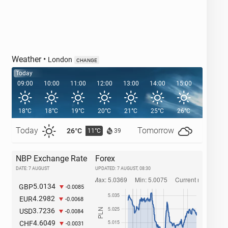
Weather
•
London
CHANGE
Today
09:00
10:00
11:00
12:00
13:00
14:00
15:00
16:00
18°C
18°C
19°C
20°C
21°C
25°C
26°C
26°C
Today
Tomorrow
26°C
27°C
11°C
1
39
NBP Exchange Rate
Forex
DATE: 7 AUGUST
UPDATED:
7 AUGUST, 08:30
5.0134
GBP
-0.0085
4.2982
EUR
-0.0068
3.7236
USD
-0.0084
4.6049
CHF
-0.0031