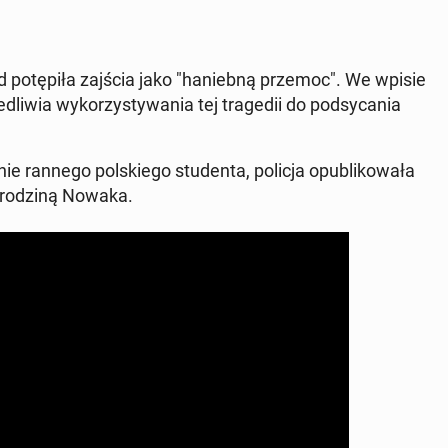
otępiła zajścia jako "hanieb­ną przemoc". We wpisie
iedli­wia wyko­rzysty­wa­nia tej tragedii do podsy­ca­nia
 rannego pol­skiego stu­den­ta, policja op­ub­likowała
 z rodziną Nowaka.