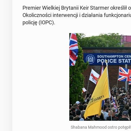
Premier Wielkiej Bry­tanii Keir Starmer określił 
Okolicznoś­ci in­ter­wencji i dzi­ała­nia funkcjona
policję (IOPC).
Shabana Mahmood ostro potępiła b