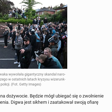
aka wywołała gi­gan­ty­czny skandal nar­o­
szego w os­tat­nich latach kryzysu wiz­erunk­
policji
. (Fot. Getty Images)
na doży­wocie. Będzie mógł ubiegać się o zwol­nie­nie
ienia. Digwa jest sikhem i za­atakował swoją ofiarę