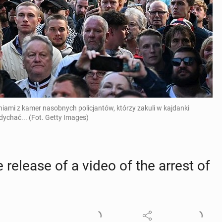
niami z kamer nasobnych policjantów, którzy zakuli w kajdanki
dychać... (Fot. Getty Images)
 release of a video of the arrest of