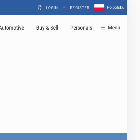
•
Po polsku
LOGIN
REGISTER
Automotive
Buy & Sell
Personals
Menu