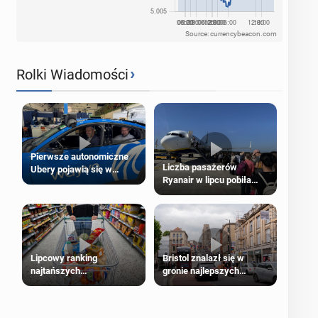
Source: currencybeacon.com
›
Rolki Wiadomości
Pierwsze autonomiczne
Liczba pasażerów
Ubery pojawią się w
Ryanair w lipcu pobiła
Londynie jeszcze tego
rekord
lata
Lipcowy ranking
Bristol znalazł się w
najtańszych
gronie najlepszych
supermarketów
kierunków podróży na
świecie