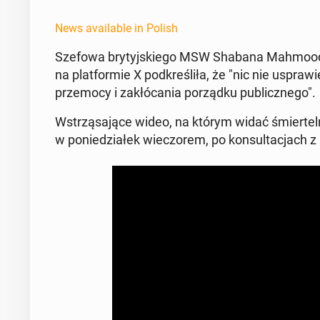
News available in Polish
Szefowa bry­tyjskiego MSW Shabana Mahmood p
na plat­formie X pod­kreśliła, że "nic nie us­praw­
prze­mo­cy i za­kłó­ca­nia porząd­ku pub­licznego".
Wstrząsające wideo, na którym widać śmiertel­nie
w poniedzi­ałek wiec­zorem, po kon­sul­tac­jach