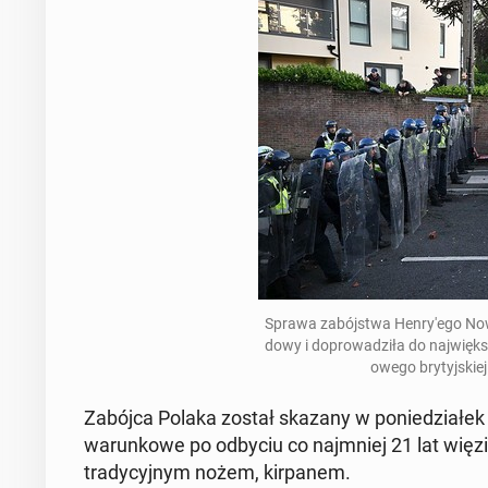
Sprawa zabójst­wa Hen­ry'ego Now
dowy i do­prowadz­iła do na­jwięk­
owego bry­tyjskiej 
Zabójca Polaka został skazany w poniedzi­ałek 
warunk­owe po odbyciu co na­jm­niej 21 lat więz
trady­cyjnym nożem, kir­panem.