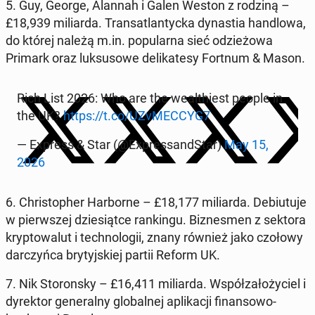
5. Guy, George, Alannah i Galen Weston z rodziną
–
£18,939 mil­iar­da
. Transat­lanty­c­ka dy­nas­tia hand­lowa,
do której należą m.in. pop­u­lar­na sieć odzieżowa
Primark
oraz luk­su­sowe de­likatesy Fortnum & Mason
.
Rich List 2026: Who are the wealth­i­est people in
the UK?
https://t.co/UZvMEC­CYG7
— Express & Star (@Ex­pres­sand­Star)
May 15,
2026
6. Christo­pher Har­borne
– £18,177 mil­iar­da
. De­bi­u­tu­je
w pier­wszej dziesiątce rankingu. Biz­nes­men z sektora
kryp­towa­lut i tech­nologii, znany również jako czołowy
dar­czyń­ca bry­tyjskiej partii Reform UK.
7. Nik Storon­sky
– £16,411 mil­iar­da
. Współza­łoży­ciel i
dyrek­tor gen­er­al­ny glob­al­nej ap­likacji fi­nan­sowo-