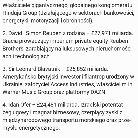
Właś­ci­ciele gi­gan­ty­cznego, glob­al­nego kon­glom­er­atu
Hinduja Group
(dzi­ała­jącego w sek­torach bankowoś­ci,
en­er­gety­ki, mo­to­ryza­cji i obron­noś­ci).
2. David i Simon Reuben z rodziną
– £27,971 mil­iar­da
.
Bracia prowadzą­cy im­peri­um private equity Reuben
Broth­ers
, zara­bi­a­ją­cy na luk­su­sowych nieru­chomoś­ci­
ach i tech­nolo­giach.
3. Sir Leonard Blavat­nik
– £26,852 mil­iar­da
.
Amerykańsko-bry­tyjs­ki in­west­or i fi­lantrop urod­zony w
Ukrainie, za­łoży­ciel Access In­dus­tries
, właś­ci­ciel m.in.
Warner Music Group oraz plat­formy DAZN.
4. Idan Ofer
– £24,481 mil­iar­da
. Izrael­s­ki po­ten­tat
żeglu­gowy i magnat biz­ne­sowy, cz­er­pią­cy zyski z
między­nar­o­dowego trans­portu morskiego oraz prze­
mysłu en­er­gety­cznego.