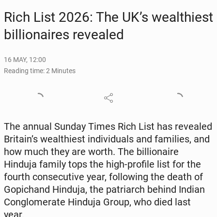
Rich List 2026: The UK’s wealth­i­est
bil­lion­aires re­vealed
16 MAY, 12:00
Reading time: 2 Minutes
The annual Sunday Times Rich List has re­vealed
Britain’s wealth­i­est in­di­vid­u­als and fam­i­lies, and
how much they are worth. The bil­lion­aire
Hinduja family tops the high-profile list for the
fourth con­sec­u­tive year, fol­low­ing the death of
Gopic­hand Hinduja, the pa­tri­arch behind Indian
Con­glom­er­ate Hinduja Group, who died last
year.