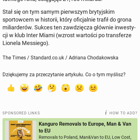
Stał się on tym samym pier­wszym bry­tyjskim
sportow­cem w his­torii
, który ofic­jal­nie trafił do grona
mil­iarderów. Sukces ten za­wdz­ięcza głównie in­west­y­
cji w klub Inter Miami (wzrost wartoś­ci po trans­ferze
Lionela Messiego).
The Times / Standard.co.uk / Adriana Chodakowska
Dziękujemy za przeczytanie artykułu. Co o tym myślisz?
SPONSORED LINKS
HOW TO ADD?
Kanguro Removals to Europe, Man & Van
to EU
Removals to Poland, Man&Van to EU, Low Cost,