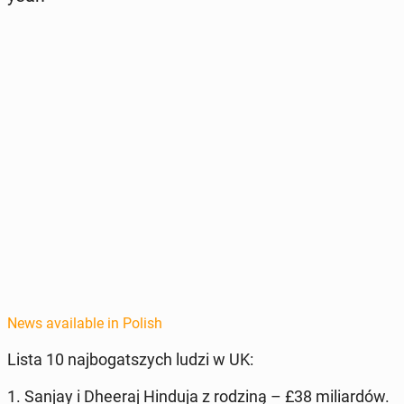
News available in Polish
Lista 10 na­jbo­gat­szych ludzi w UK:
1. Sanjay i Dheeraj Hinduja z rodziną
– £38 mil­iardów
.