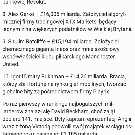
bankowej Revolut
.
8. Alex Gerko
– £16,006 mil­iar­da
. Za­łoży­ciel al­go­ryt­
micznej firmy tradin­gowej XTX Markets
, będący
jednym z na­jwięk­szych po­dat­ników w Wielkiej Bry­tanii.
9. Sir Jim Rat­cliffe
– £15,194 mil­iar­da
. Za­łoży­ciel
chemicznego giganta Ineos
oraz mniejs­zoś­ciowy
współwłaś­ci­ciel klubu piłkarskiego Man­ches­ter
United.
10. Igor i Dmitry Bukhman
– £14,26 mil­iar­da
. Bracia,
którzy zbili fortunę na rynku gier mo­bil­nych, tworząc
glob­alne hity za pośred­nictwem firmy Playrix
.
Po raz pier­wszy w rankingu na­jbo­gat­szych mil­
iarderów znalazł się
David Beckham, choć zajął
dopiero 141. miejsce. Były kapitan reprezen­tacji Anglii
wraz z żoną Vic­torią pod­woili swój majątek w ciągu os­
tat­niego roku, os­ią­ga­jąc £1,185 mil­iar­da
.