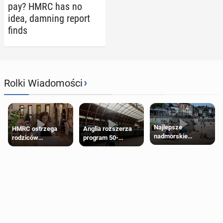
pay? HMRC has no
idea, damning report
finds
›
Rolki Wiadomości
Najlepsze
HMRC ostrzega
Anglia rozszerza
nadmorskie
rodziców
program 50-
miasteczko blisko
pobierających Child
procentowych
Londynu
Benefit. Mogą być
zniżek kolejowych
zobowiązani do
na 18-latków
zwrotu zasiłku