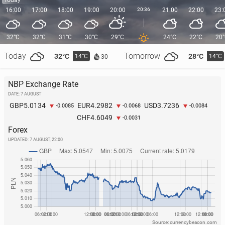
16:00
17:00
18:00
19:00
20:00
20:36
21:00
22:00
23:
32°C
32°C
31°C
30°C
29°C
24°C
22°C
20
Today
Tomorrow
32°C
28°C
14°C
14°C
30
NBP Exchange Rate
DATE: 7 AUGUST
5.0134
4.2982
3.7236
GBP
EUR
USD
-0.0085
-0.0068
-0.0084
4.6049
CHF
-0.0031
Forex
UPDATED:
7 AUGUST, 22:00
Source: currencybeacon.com