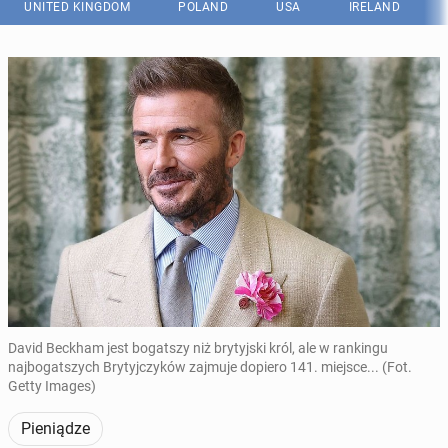
UNITED KINGDOM
POLAND
USA
IRELAND
David Beckham jest bogatszy niż brytyjski król, ale w rankingu
najbogatszych Brytyjczyków zajmuje dopiero 141. miejsce... (Fot.
Getty Images)
Pieniądze