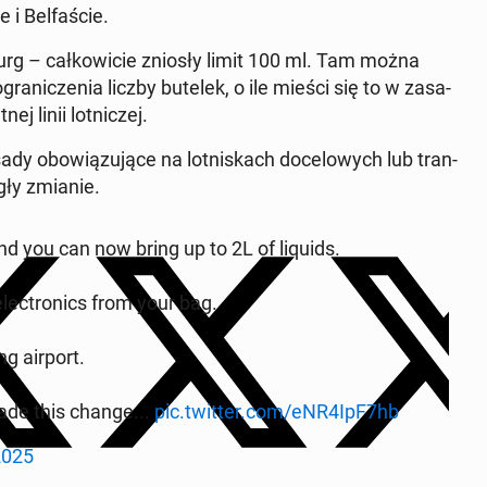
 i Bel­fa­ście.
rg – cał­ko­wi­cie zniosły limit 100 ml. Tam można
gra­ni­cze­nia liczby butelek, o ile mieści się to w za­sa­
j linii lot­ni­czej.
y obo­wią­zu­ją­ce na lot­ni­skach do­ce­lo­wych lub tran­
egły zmianie.
and you can now bring up to 2L of liquids.
ec­tro­nics from your bag.
ng airport.
made this change...
pic.twitter.com/eNR4IpF7hb
2025