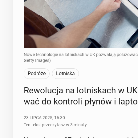
Nowe technologie na lotniskach w UK pozwalają poluzować 
Getty Images)
Podróże
Lotniska
Re­wo­lu­cja na lot­ni­skach w U
wać do kon­tro­li płynów i lap­t
23 LIPCA 2025, 16:30
Ten tekst przeczytasz w 3 minuty