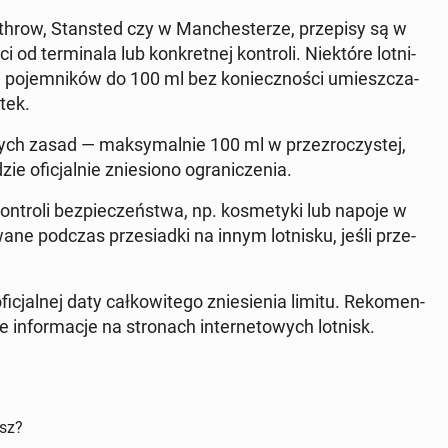
h­row, Stan­sted czy w Man­che­ste­rze, prze­pi­sy są w
d ter­mi­na­la lub kon­kret­nej kon­tro­li. Nie­któ­re lot­ni­
ie po­jem­ni­ków do 100 ml bez ko­niecz­no­ści umiesz­cza­
ątek.
ych zasad — mak­sy­mal­nie 100 ml w prze­zro­czy­stej,
e ofi­cjal­nie znie­sio­no ogra­ni­cze­nia.
tro­li bez­pie­czeń­stwa, np. ko­sme­ty­ki lub napoje w
a­ne podczas prze­siad­ki na innym lot­ni­sku, jeśli prze­
jal­nej daty cał­ko­wi­te­go znie­sie­nia limitu. Re­ko­men­
in­for­ma­cje na stro­nach in­ter­ne­to­wych lotnisk.
isz?