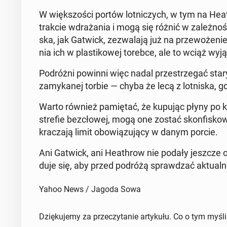
W więk­szo­ści portów lot­ni­czych, w tym na He­at
trakcie wdra­ża­nia i mogą się różnić w za­leż­no­ści o
ska, jak Gatwick, ze­zwa­la­ją już na prze­wo­że­n
nia ich w pla­sti­ko­wej torebce, ale to wciąż wyj
Po­dróż­ni powinni więc nadal prze­strze­gać star
za­my­ka­nej torbie — chyba że lecą z lot­ni­ska, gdzi
Warto również pa­mię­tać, że kupując płyny po kon­
strefie bez­cło­wej, mogą one zostać skon­fi­sko­w
kra­cza­ją limit obo­wią­zu­ją­cy w danym porcie.
Ani Gatwick, ani He­ath­row nie podały jeszcze ofi­c
du­je się, aby przed podróżą spraw­dzać ak­tu­al­ne 
Yahoo News / Jagoda Sowa
Dziękujemy za przeczytanie artykułu. Co o tym myśl