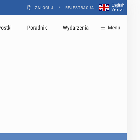
English
•
ZALOGUJ
REJESTRACJA
Version
ostki
Poradnik
Wydarzenia
Menu