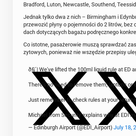
Brad­ford, Luton, New­ca­stle, So­uthend, Te­es­si­de
Jednak tylko dwa z nich – Bir­ming­ham i Edyn­bu
prze­wo­zić płyny o po­jem­no­ści do 2 litrów, bez o
dach do­ty­czą­cych bagażu pod­ręcz­ne­go kon­kret­ne
Co istotne, pa­sa­że­ro­wie muszą spraw­dzać zasad
zy­to­wych, po­nie­waż nie wszę­dzie prze­pi­sy ul
ð§´| We've lifted the 100ml liquid rule at ED 
There's no need to remove them, laptops or el
Just re­mem­ber to check rules at your re­tur­ni
Michael from Se­cu­ri­ty expla­ins why at EDI 
— Edin­burgh Airport (@EDI_Airport)
July 18, 