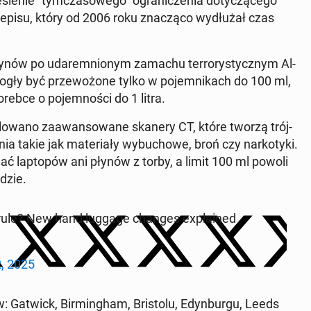
ie­nie "tym­cza­so­we­go" ogra­ni­cze­nia do­ty­czą­ce­go
i­su, który od 2006 roku zna­czą­co wy­dłu­żał czas
 płynów po uda­rem­nio­nym zamachu ter­ro­ry­stycz­nym Al-
mogły być prze­wo­żo­ne tylko w po­jem­ni­kach do 100 ml,
orebce o po­jem­no­ści do 1 litra.
­lo­wa­no za­awan­so­wa­ne skanery CT, które tworzą trój­
ia takie jak ma­te­ria­ły wy­bu­cho­we, broń czy nar­ko­ty­ki.
ać lap­to­pów ani płynów z torby, a limit 100 ml powoli
­dzie.
 rule? New hand luggage changes expla­ined
2, 2025
w: Gatwick, Bir­ming­ham, Bri­sto­lu, Edyn­bur­gu, Leeds