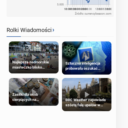
Źródło: currencybeacon.com
›
Rolki Wiadomości
Najlepsze nadmorskie
Sztuczna inteligencja
miasteczko blisko
próbowała oszukać
Londynu
człowieka
Zasiłki dla osób
cierpiących na
BBC Weather zapowiada
schorzenia psychiczne
szóstą falę upałów w
Londynie