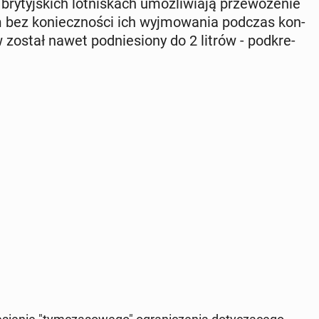
y­tyj­skich lot­ni­skach umoż­li­wia­ją prze­wo­że­nie
m bez ko­niecz­no­ści ich wyj­mo­wa­nia podczas kon­
ów został nawet pod­nie­sio­ny do 2 litrów - pod­kre­