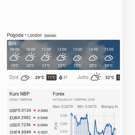
Pogoda
•
London
ZMIANA
Dziś
09:00
10:00
11:00
12:00
13:00
14:00
15:00
16:00
19°C
20°C
21°C
23°C
25°C
28°C
29°C
29°C
Dziś
Jutro
29°C
32°C
11°C
14°C
37
Kurs NBP
Forex
Z DNIA: 7 SIERPNIA
AKTUALIZACJA:
7 SIERPNIA, 22:00
5.0134
GBP
-0.0085
4.2982
EUR
-0.0068
3.7236
USD
-0.0084
4.6049
CHF
-0.0031