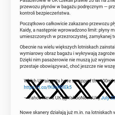
Pa­sa­że­ro­wie w UK czekali prawie 20 lat na znie­s
prze­wo­zu płynów w bagażu pod­ręcz­nym — prze­p
kon­tro­li bez­pie­czeń­stwa.
Po­cząt­ko­wo cał­ko­wi­cie za­ka­za­no prze­wo­zu
Kaidy, a na­stęp­nie wpro­wa­dzo­no limit: płyny 
umiesz­czo­nych w prze­zro­czy­stej, za­my­ka­nej t
Obecnie na wielu więk­szych lot­ni­skach za­in­sta
wy­mia­ro­wy obraz bagażu i wy­kry­wa­ją za­gro­że­n
Dzięki nim pa­sa­że­ro­wie nie muszą już wyj­mo­w
prze­sta­je obo­wią­zy­wać, choć jeszcze nie wszę
Which UK air­ports have scrap­ped the 100ml
https://t.co/fK8eR0IEk5
— Yahoo News UK (@Yaho­oNew­sUK)
July 2
Nowe skanery dzia­ła­ją już m.in. na lot­ni­skach 