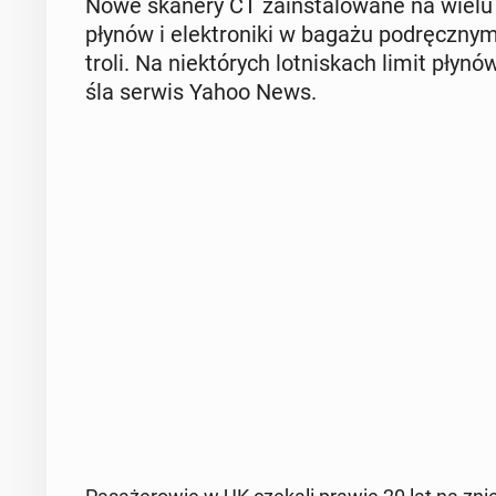
Nowe skanery CT za­in­sta­lo­wa­ne na wielu br
płynów i elek­tro­ni­ki w bagażu pod­ręcz­ny
tro­li. Na nie­któ­rych lot­ni­skach limit płyn
śla serwis Yahoo News.