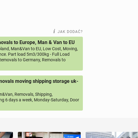
JAK DODAĆ?
vals to Europe, Man & Van to EU
land, Man&Van to EU, Low Cost, Moving,
ce. Part load 5m3/300kg - Full Load
emovals to Germany, Removals to
ovals moving shipping storage uk-
&Van, Removals, Shipping,
ng 6 days a week, Monday-Saturday, Door