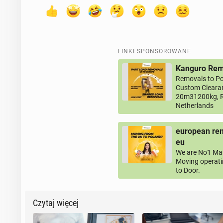
LINKI SPONSOROWANE
Kanguro Remo
Removals to Po
Custom Clearan
20m31200kg, R
Netherlands
european rem
eu
We are No1 Man
Moving operati
to Door.
Czytaj więcej