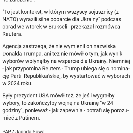
"To jest kon­tekst, w którym wszyscy so­jusz­ni­cy (z
NATO) wy­ra­zi­li silne po­par­cie dla Ukrainy" podczas
obrad we wtorek w Bruk­se­li - prze­ka­zał roz­mów­ca
Reutera.
Agencja za­strze­ga, że nie wy­mie­nił on na­zwi­ska
Donalda Trumpa, ani też nie mówił o tym, jak wynik
wyborów wpły­nął­by na wspar­cie dla Ukrainy. Nie­mniej
- jak przy­po­mi­na Reuters - Trump ubiega się o no­mi­na­
cję Partii Re­pu­bli­kań­skiej, by wy­star­to­wać w wy­bo­rach
w 2024 roku.
Były pre­zy­dent USA mówił też, że jeśli wy­grał­by
wybory, to za­koń­czył­by wojnę na Ukrainę "w 24
godziny", po­nie­waż - jak za­pew­nia - potrafi się po­ro­zu­
mieć z Putinem.
PAP / Jagoda Sowa