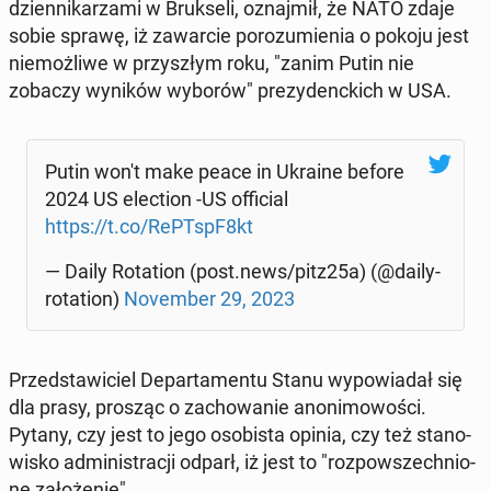
dzien­ni­ka­rza­mi w Bruk­se­li, oznaj­mił, że NATO zdaje
sobie sprawę, iż za­war­cie po­ro­zu­mie­nia o pokoju jest
nie­moż­li­we w przy­szłym roku, "zanim Putin nie
zobaczy wyników wyborów" pre­zy­denc­kich w USA.
Putin won't make peace in Ukraine before
2024 US elec­tion -US of­fi­cial
https://t.co/RePTspF8kt
— Daily Ro­ta­tion (post.news/pitz25a) (@da­ily­
ro­ta­tion)
No­vem­ber 29, 2023
Przed­sta­wi­ciel De­par­ta­men­tu Stanu wy­po­wia­dał się
dla prasy, prosząc o za­cho­wa­nie ano­ni­mo­wo­ści.
Pytany, czy jest to jego oso­bi­sta opinia, czy też sta­no­
wi­sko ad­mi­ni­stra­cji odparł, iż jest to "roz­po­wszech­nio­
ne za­ło­że­nie".