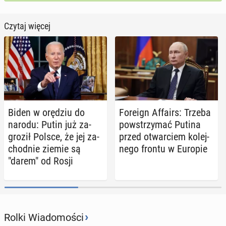
Czytaj więcej
Biden w orędziu do
Foreign Affairs: Trzeba
narodu: Putin już za­
po­wstrzy­mać Putina
gro­ził Polsce, że jej za­
przed otwar­ciem ko­lej­
chod­nie ziemie są
ne­go frontu w Europie
"darem" od Rosji
›
Rolki Wiadomości