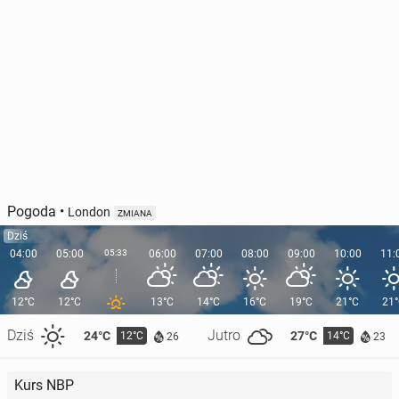
Pogoda
•
London
ZMIANA
Dziś
04:00
05:00
05:33
06:00
07:00
08:00
09:00
10:00
11:
12°C
12°C
13°C
14°C
16°C
19°C
21°C
21
Dziś
Jutro
24°C
27°C
12°C
14°C
26
23
Kurs NBP