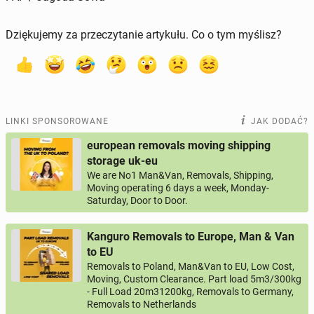
Dziękujemy za przeczytanie artykułu. Co o tym myślisz?
LINKI SPONSOROWANE
JAK DODAĆ?
european removals moving shipping
storage uk-eu
We are No1 Man&Van, Removals, Shipping,
Moving operating 6 days a week, Monday-
Saturday, Door to Door.
Kanguro Removals to Europe, Man & Van
to EU
Removals to Poland, Man&Van to EU, Low Cost,
Moving, Custom Clearance. Part load 5m3/300kg
- Full Load 20m31200kg, Removals to Germany,
Removals to Netherlands