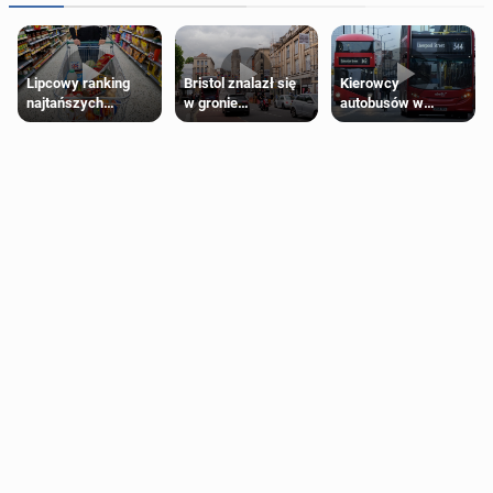
Lipcowy ranking
Bristol znalazł się
Kierowcy
najtańszych
w gronie
autobusów w
supermarketów
najlepszych
Londynie
kierunków podróży
zapowiadają strajki
na świecie