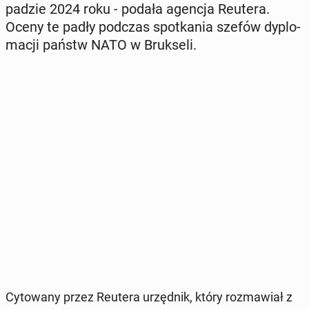
pa­dzie 2024 roku - podała agencja Reutera.
Oceny te padły podczas spo­tka­nia szefów dy­plo­
ma­cji państw NATO w Bruk­se­li.
Cy­to­wa­ny przez Reutera urzęd­nik, który roz­ma­wiał z