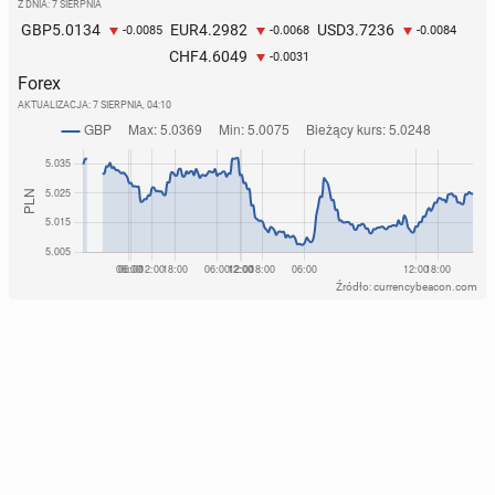
Z DNIA: 7 SIERPNIA
5.0134
4.2982
3.7236
GBP
EUR
USD
-0.0085
-0.0068
-0.0084
4.6049
CHF
-0.0031
Forex
AKTUALIZACJA:
7 SIERPNIA, 04:10
Źródło: currencybeacon.com