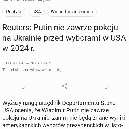
Polityka
USA
Wojna Rosja-Ukraina
Reuters: Putin nie zawrze pokoju
na Ukra­inie przed wy­bo­ra­mi w USA
w 2024 r.
30 LISTOPADA 2023, 10:45
Ten tekst przeczytasz w 1 minutę
Wyższy rangą urzęd­nik De­par­ta­men­tu Stanu
USA ocenia, że Wła­di­mir Putin nie zawrze
pokoju na Ukra­inie, zanim nie będą znane wyniki
ame­ry­kań­skich wyborów pre­zy­denc­kich w li­sto­